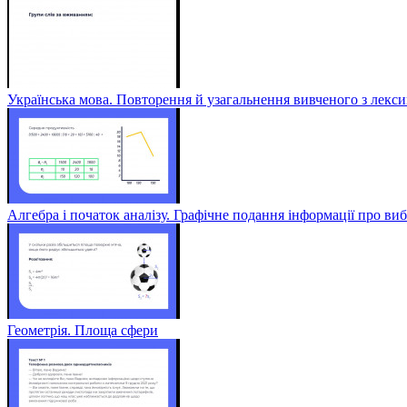
Українська мова. Повторення й узагальнення вивченого з лексик
Алгебра і початок аналізу. Графічне подання інформації про виб
Геометрія. Площа сфери