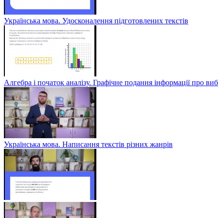
Українська мова. Удосконалення підготовлених текстів
Алгебра і початок аналізу. Графічне подання інформації про виб
Українська мова. Написання текстів різних жанрів