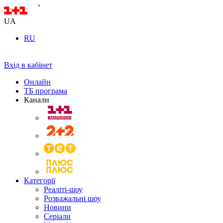
UA
RU
Вхід в кабінет
Онлайн
ТБ програма
Канали
Категорії
Реаліті-шоу
Розважальні шоу
Новини
Серіали