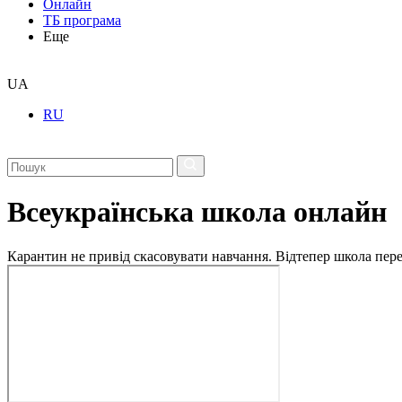
Онлайн
ТБ програма
Еще
UA
RU
Всеукраїнська школа онлайн
Карантин не привід скасовувати навчання. Відтепер школа перех