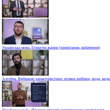
Українська мова. Етикетні жанри (привітання, вибачення)
Алгебра. Вибіркові характеристики: розмах вибірки, мода, меді
Українська мова. Правила етикету електронного листування