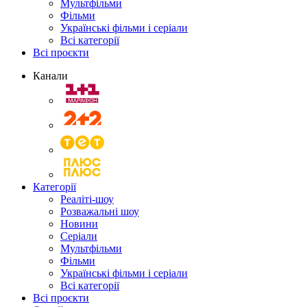
Мультфільми
Фільми
Українські фільми і серіали
Всі категорії
Всі проєкти
Канали
Категорії
Реаліті-шоу
Розважальні шоу
Новини
Серіали
Мультфільми
Фільми
Українські фільми і серіали
Всі категорії
Всі проєкти