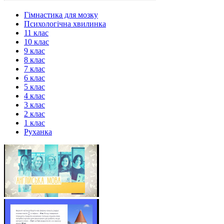
Гімнастика для мозку
Психологічна хвилинка
11 клас
10 клас
9 клас
8 клас
7 клас
6 клас
5 клас
4 клас
3 клас
2 клас
1 клас
Руханка