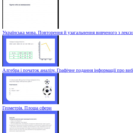
Українська мова. Повторення й узагальнення вивченого з лексик
Алгебра і початок аналізу. Графічне подання інформації про виб
Геометрія. Площа сфери