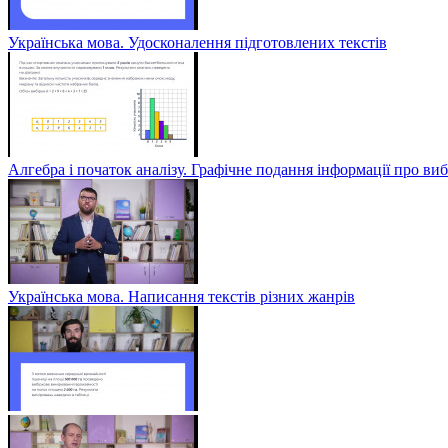
Українська мова. Удосконалення підготовлених текстів
Алгебра і початок аналізу. Графічне подання інформації про виб
Українська мова. Написання текстів різних жанрів