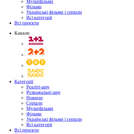
Мультфільми
Фільми
Українські фільми і серіали
Всі категорії
Всі проєкти
Канали
Категорії
Реаліті-шоу
Розважальні шоу
Новини
Серіали
Мультфільми
Фільми
Українські фільми і серіали
Всі категорії
Всі проєкти