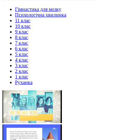
Гімнастика для мозку
Психологічна хвилинка
11 клас
10 клас
9 клас
8 клас
7 клас
6 клас
5 клас
4 клас
3 клас
2 клас
1 клас
Руханка