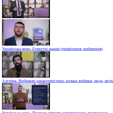
Українська мова. Етикетні жанри (привітання, вибачення)
Алгебра. Вибіркові характеристики: розмах вибірки, мода, меді
Українська мова. Правила етикету електронного листування