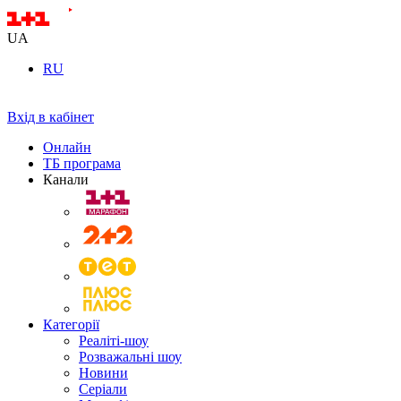
UA
RU
Вхід в кабінет
Онлайн
ТБ програма
Канали
Категорії
Реаліті-шоу
Розважальні шоу
Новини
Серіали