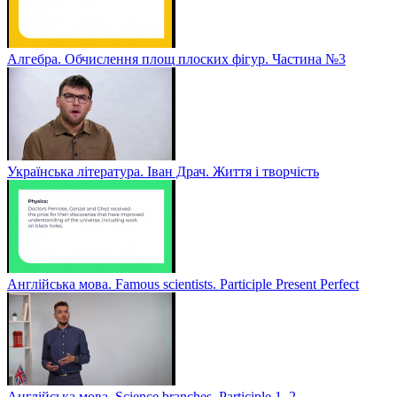
Алгебра. Обчислення площ плоских фігур. Частина №3
Українська література. Іван Драч. Життя і творчість
Англійська мова. Famous scientists. Participle Present Perfect
Англійська мова. Sсience branches. Participle 1, 2