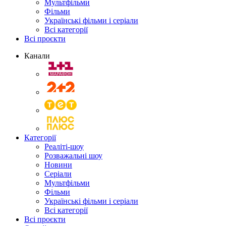
Мультфільми
Фільми
Українські фільми і серіали
Всі категорії
Всі проєкти
Канали
Категорії
Реаліті-шоу
Розважальні шоу
Новини
Серіали
Мультфільми
Фільми
Українські фільми і серіали
Всі категорії
Всі проєкти