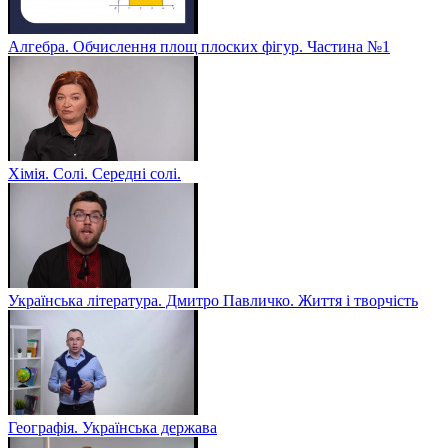
Алгебра. Обчислення площ плоских фігур. Частина №1
Хімія. Солі. Середні солі.
Українська література. Дмитро Павличко. Життя і творчість
Географія. Українська держава