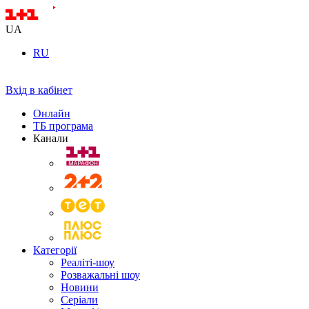
UA
RU
Вхід в кабінет
Онлайн
ТБ програма
Канали
Категорії
Реаліті-шоу
Розважальні шоу
Новини
Серіали