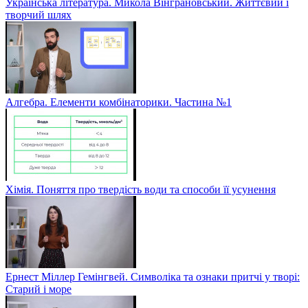
Українська література. Микола Вінграновський. Життєвий і
творчий шлях
Алгебра. Елементи комбінаторики. Частина №1
Хімія. Поняття про твердість води та способи її усунення
Ернест Міллер Гемінгвей. Символіка та ознаки притчі у творі:
Старий і море