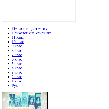
Гімнастика для мозку
Психологічна хвилинка
11 клас
10 клас
9 клас
8 клас
7 клас
6 клас
5 клас
4 клас
3 клас
2 клас
1 клас
Руханка