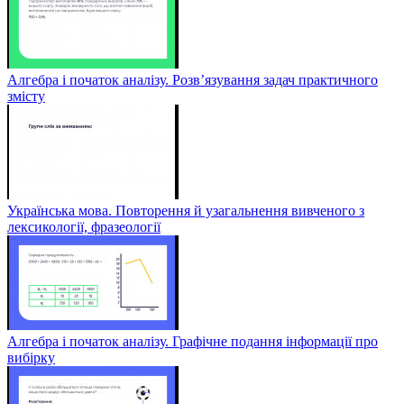
Алгебра і початок аналізу. Розв’язування задач практичного
змісту
Українська мова. Повторення й узагальнення вивченого з
лексикології, фразеології
Алгебра і початок аналізу. Графічне подання інформації про
вибірку