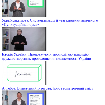
Українська мова. Систематизація й узагальнення вивченого
«Пунктуаційна норма»
Історія України. Продовжуючи тисячолітню традицію
державотворення: проголошення незалежності України
Алгебра. Визначений інтеграл, його геометричний зміст