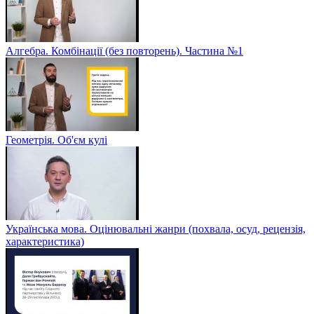
Алгебра. Комбінації (без повторень). Частина №1
Геометрія. Об'єм кулі
Українська мова. Оцінювальні жанри (похвала, осуд, рецензія,
характеристика)