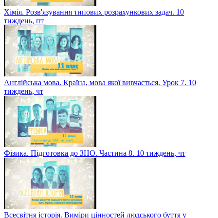
Хімія. Розв'язування типових розрахункових задач. 10
тиждень, пт
Англійська мова. Країна, мова якої вивчається. Урок 7. 10
тиждень, чт
Фізика. Підготовка до ЗНО. Частина 8. 10 тиждень, чт
Всесвітня історія. Виміри цінностей людського буття у