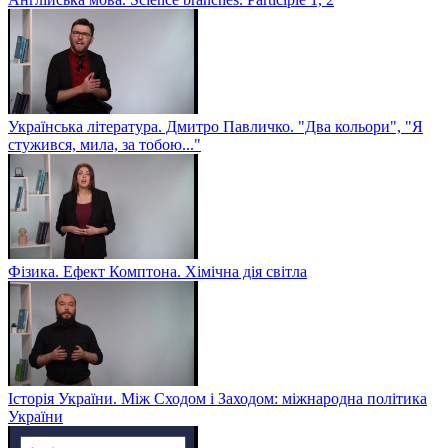
Українська література. Дмитро Павличко. "Два кольори", "Я
стужився, мила, за тобою..."
Фізика. Ефект Комптона. Хімічна дія світла
Історія України. Між Сходом і Заходом: міжнародна політика
України