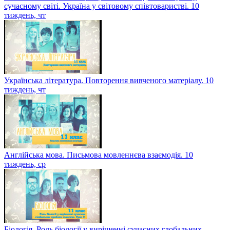
сучасному світі. Україна у світовому співтоваристві. 10
тиждень, чт
Українська література. Повторення вивченого матеріалу. 10
тиждень, чт
Англійська мова. Письмова мовленнєва взаємодія. 10
тиждень, ср
Біологія. Роль біології у вирішенні сучасних глобальних