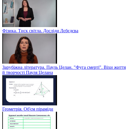
Фізика. Тиск світла. Досліди Лєбєдєва
Зарубіжна література. Пауль Целан. "Фуга смерті". Віхи життя
й творчості Пауля Целана
Геометрія. Об'єм піраміди