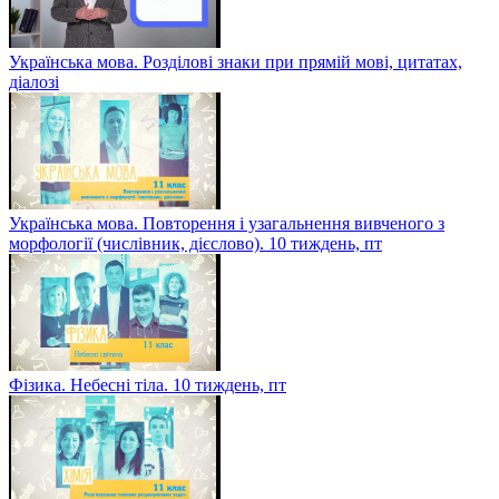
Українська мова. Розділові знаки при прямій мові, цитатах,
діалозі
Українська мова. Повторення і узагальнення вивченого з
морфології (числівник, дієслово). 10 тиждень, пт
Фізика. Небесні тіла. 10 тиждень, пт