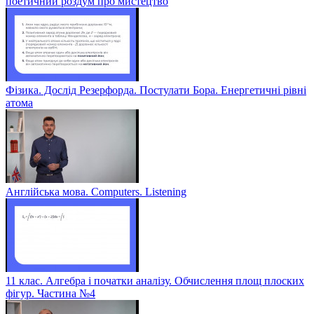
поетичний роздум про мистецтво
Фізика. Дослід Резерфорда. Постулати Бора. Енергетичні рівні
атома
Англійська мова. Computers. Listening
11 клас. Алгебра і початки аналізу. Обчислення площ плоских
фігур. Частина №4