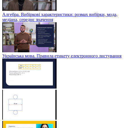
Алгебра. Вибіркові характеристики: розмах вибірки, мода,
медіана, середнє значення
Українська мова. Правила етикету електронного листування