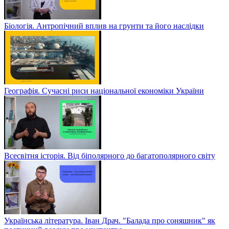
Біологія. Антропічний вплив на грунти та його наслідки
Географія. Сучасні риси національної економіки України
Всесвітня історія. Від біполярного до багатополярного світу
Українська література. Іван Драч. "Балада про соняшник" як