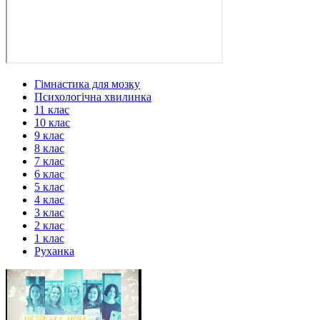
Гімнастика для мозку
Психологічна хвилинка
11 клас
10 клас
9 клас
8 клас
7 клас
6 клас
5 клас
4 клас
3 клас
2 клас
1 клас
Руханка