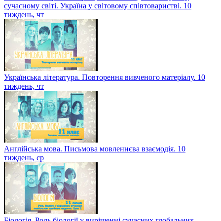
сучасному світі. Україна у світовому співтоваристві. 10
тиждень, чт
Українська література. Повторення вивченого матеріалу. 10
тиждень, чт
Англійська мова. Письмова мовленнєва взаємодія. 10
тиждень, ср
Біологія. Роль біології у вирішенні сучасних глобальних