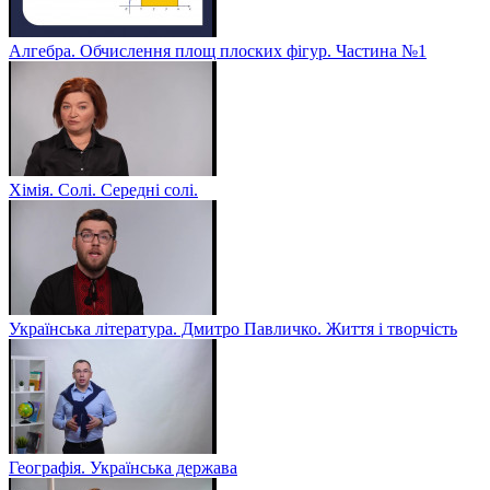
Алгебра. Обчислення площ плоских фігур. Частина №1
Хімія. Солі. Середні солі.
Українська література. Дмитро Павличко. Життя і творчість
Географія. Українська держава