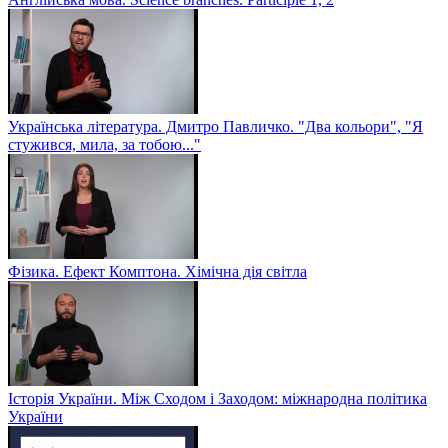
Українська література. Дмитро Павличко. "Два кольори", "Я
стужився, мила, за тобою..."
Фізика. Ефект Комптона. Хімічна дія світла
Історія України. Між Сходом і Заходом: міжнародна політика
України