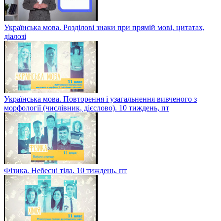
Українська мова. Розділові знаки при прямій мові, цитатах,
діалозі
Українська мова. Повторення і узагальнення вивченого з
морфології (числівник, дієслово). 10 тиждень, пт
Фізика. Небесні тіла. 10 тиждень, пт