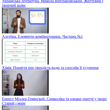
Українська література. Микола Вінграновський. Життєвий і
творчий шлях
Алгебра. Елементи комбінаторики. Частина №1
Хімія. Поняття про твердість води та способи її усунення
Ернест Міллер Гемінгвей. Символіка та ознаки притчі у творі:
Старий і море