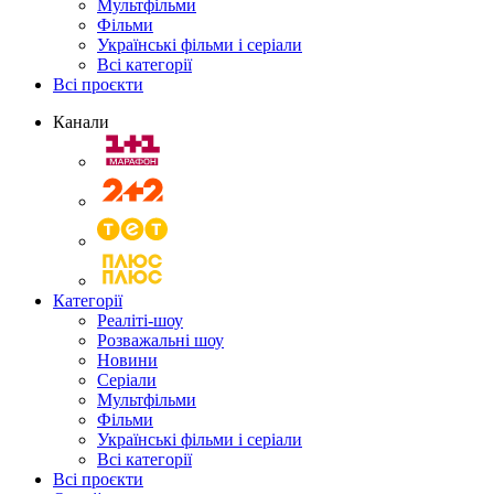
Мультфільми
Фільми
Українські фільми і серіали
Всі категорії
Всі проєкти
Канали
Категорії
Реаліті-шоу
Розважальні шоу
Новини
Серіали
Мультфільми
Фільми
Українські фільми і серіали
Всі категорії
Всі проєкти