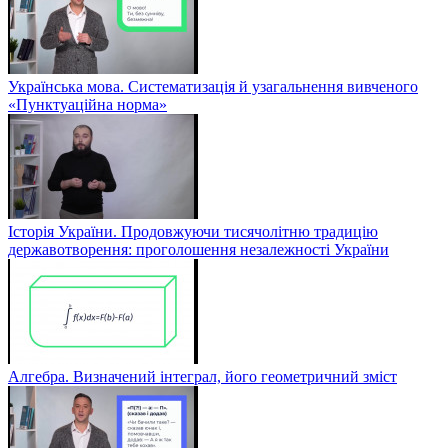
Українська мова. Систематизація й узагальнення вивченого
«Пунктуаційна норма»
Історія України. Продовжуючи тисячолітню традицію
державотворення: проголошення незалежності України
Алгебра. Визначений інтеграл, його геометричний зміст