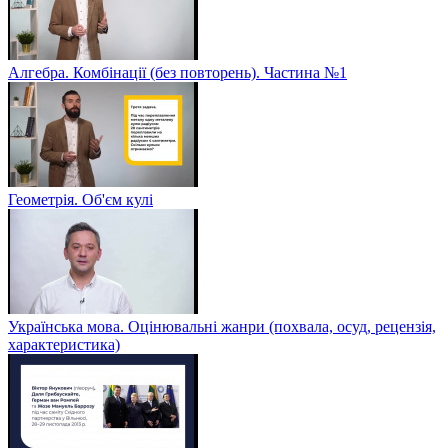
Алгебра. Комбінації (без повторень). Частина №1
Геометрія. Об'єм кулі
Українська мова. Оцінювальні жанри (похвала, осуд, рецензія,
характеристика)