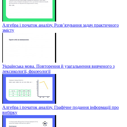
Алгебра і початок аналізу. Розв’язування задач практичного
змісту
Українська мова. Повторення й узагальнення вивченого з
лексикології, фразеології
Алгебра і початок аналізу. Графічне подання інформації про
вибірку