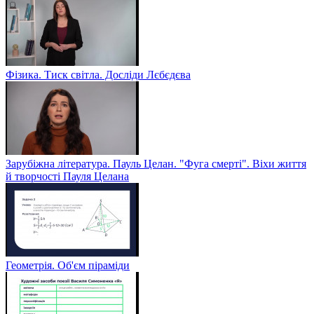
Фізика. Тиск світла. Досліди Лєбєдєва
Зарубіжна література. Пауль Целан. "Фуга смерті". Віхи життя
й творчості Пауля Целана
Геометрія. Об'єм піраміди