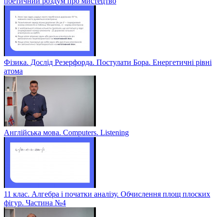
поетичний роздум про мистецтво
Фізика. Дослід Резерфорда. Постулати Бора. Енергетичні рівні
атома
Англійська мова. Computers. Listening
11 клас. Алгебра і початки аналізу. Обчислення площ плоских
фігур. Частина №4