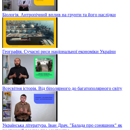
Біологія. Антропічний вплив на грунти та його наслідки
Географія. Сучасні риси національної економіки України
Всесвітня історія. Від біполярного до багатополярного світу
Українська література. Іван Драч. "Балада про соняшник" як