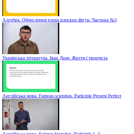
Алгебра. Обчислення площ плоских фігур. Частина №3
Українська література. Іван Драч. Життя і творчість
Англійська мова. Famous scientists. Participle Present Perfect
Англійська мова. Sсience branches. Participle 1, 2