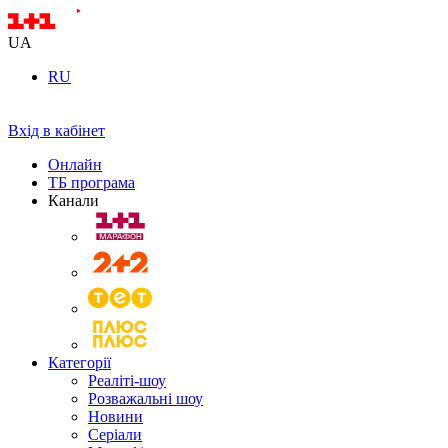
UA
RU
Вхід в кабінет
Онлайн
ТБ програма
Канали
Категорії
Реаліті-шоу
Розважальні шоу
Новини
Серіали