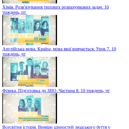
Хімія. Розв'язування типових розрахункових задач. 10
тиждень, пт
Англійська мова. Країна, мова якої вивчається. Урок 7. 10
тиждень, чт
Фізика. Підготовка до ЗНО. Частина 8. 10 тиждень, чт
Всесвітня історія. Виміри цінностей людського буття у