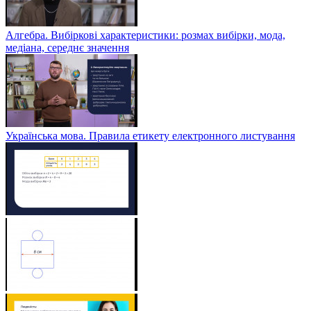
Алгебра. Вибіркові характеристики: розмах вибірки, мода,
медіана, середнє значення
Українська мова. Правила етикету електронного листування