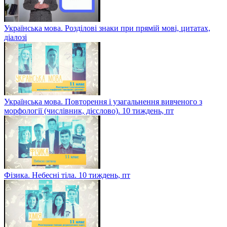
Українська мова. Розділові знаки при прямій мові, цитатах,
діалозі
Українська мова. Повторення і узагальнення вивченого з
морфології (числівник, дієслово). 10 тиждень, пт
Фізика. Небесні тіла. 10 тиждень, пт