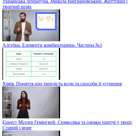
Українська література. Микола Вінграновський. Життєвий і
творчий шлях
Алгебра. Елементи комбінаторики. Частина №1
Хімія. Поняття про твердість води та способи її усунення
Ернест Міллер Гемінгвей. Символіка та ознаки притчі у творі:
Старий і море