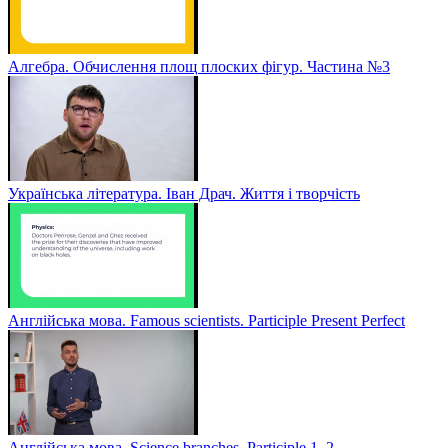
Алгебра. Обчислення площ плоских фігур. Частина №3
Українська література. Іван Драч. Життя і творчість
Англійська мова. Famous scientists. Participle Present Perfect
Англійська мова. Sсience branches. Participle 1, 2