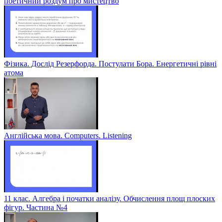
поетичний роздум про мистецтво
Фізика. Дослід Резерфорда. Постулати Бора. Енергетичні рівні
атома
Англійська мова. Computers. Listening
11 клас. Алгебра і початки аналізу. Обчислення площ плоских
фігур. Частина №4