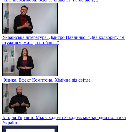
Українська література. Дмитро Павличко. "Два кольори", "Я
стужився, мила, за тобою..."
Фізика. Ефект Комптона. Хімічна дія світла
Історія України. Між Сходом і Заходом: міжнародна політика
України