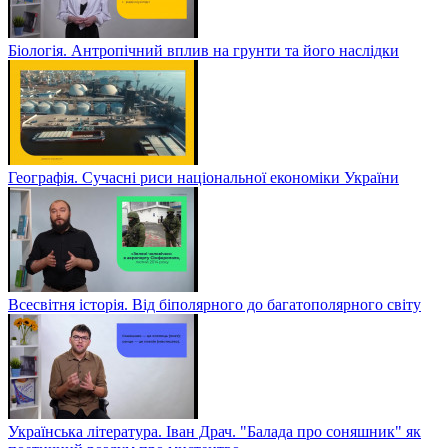
Біологія. Антропічний вплив на грунти та його наслідки
Географія. Сучасні риси національної економіки України
Всесвітня історія. Від біполярного до багатополярного світу
Українська література. Іван Драч. "Балада про соняшник" як