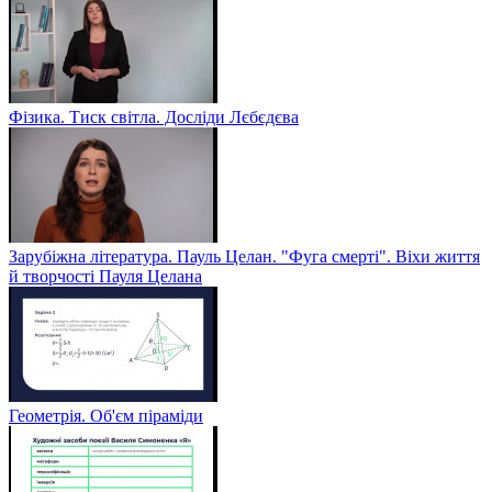
Фізика. Тиск світла. Досліди Лєбєдєва
Зарубіжна література. Пауль Целан. "Фуга смерті". Віхи життя
й творчості Пауля Целана
Геометрія. Об'єм піраміди