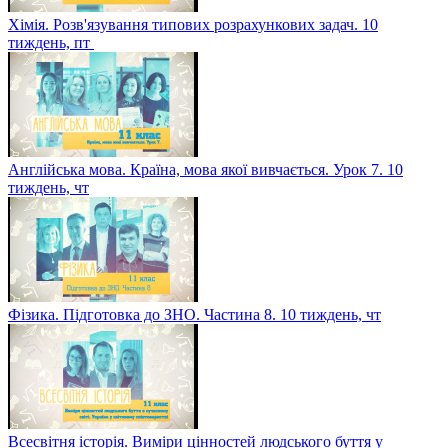
Хімія. Розв'язування типових розрахункових задач. 10
тиждень, пт
Англійська мова. Країна, мова якої вивчається. Урок 7. 10
тиждень, чт
Фізика. Підготовка до ЗНО. Частина 8. 10 тиждень, чт
Всесвітня історія. Виміри цінностей людського буття у