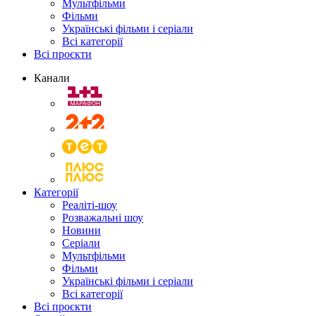
Мультфільми
Фільми
Українські фільми і серіали
Всі категорії
Всі проєкти
Канали
Категорії
Реаліті-шоу
Розважальні шоу
Новини
Серіали
Мультфільми
Фільми
Українські фільми і серіали
Всі категорії
Всі проєкти