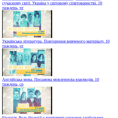
сучасному світі. Україна у світовому співтоваристві. 10
тиждень, чт
Українська література. Повторення вивченого матеріалу. 10
тиждень, чт
Англійська мова. Письмова мовленнєва взаємодія. 10
тиждень, ср
Біологія. Роль біології у вирішенні сучасних глобальних