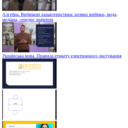
Алгебра. Вибіркові характеристики: розмах вибірки, мода,
медіана, середнє значення
Українська мова. Правила етикету електронного листування