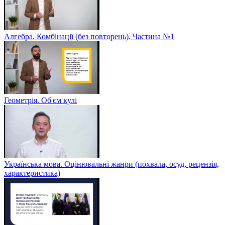
Алгебра. Комбінації (без повторень). Частина №1
Геометрія. Об'єм кулі
Українська мова. Оцінювальні жанри (похвала, осуд, рецензія,
характеристика)