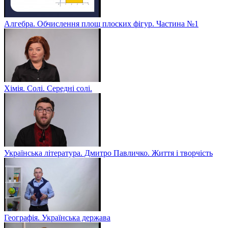
Алгебра. Обчислення площ плоских фігур. Частина №1
Хімія. Солі. Середні солі.
Українська література. Дмитро Павличко. Життя і творчість
Географія. Українська держава