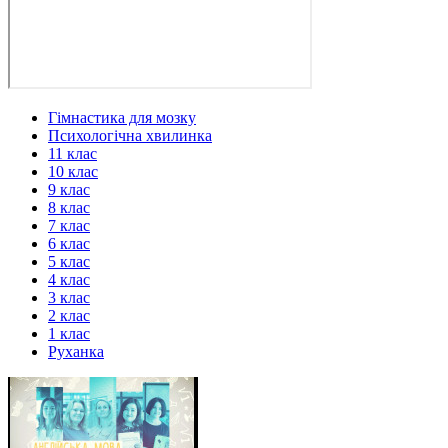
Гімнастика для мозку
Психологічна хвилинка
11 клас
10 клас
9 клас
8 клас
7 клас
6 клас
5 клас
4 клас
3 клас
2 клас
1 клас
Руханка