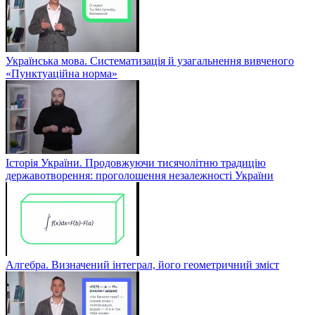
Українська мова. Систематизація й узагальнення вивченого
«Пунктуаційна норма»
Історія України. Продовжуючи тисячолітню традицію
державотворення: проголошення незалежності України
Алгебра. Визначений інтеграл, його геометричний зміст