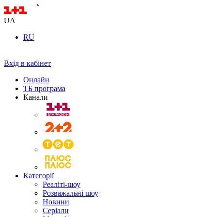
UA
RU
Вхід в кабінет
Онлайн
ТБ програма
Канали
Категорії
Реаліті-шоу
Розважальні шоу
Новини
Серіали