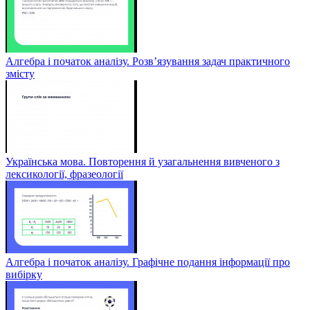
Алгебра і початок аналізу. Розв’язування задач практичного
змісту
Українська мова. Повторення й узагальнення вивченого з
лексикології, фразеології
Алгебра і початок аналізу. Графічне подання інформації про
вибірку