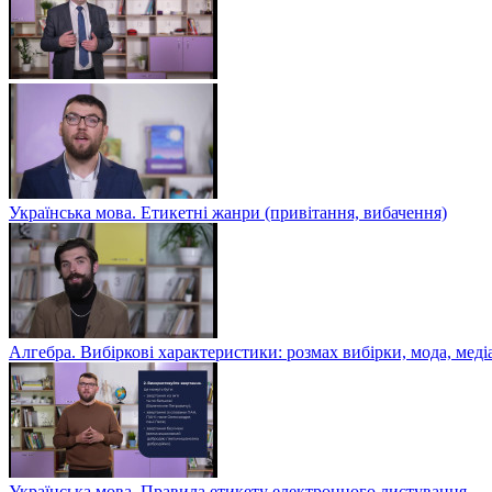
Українська мова. Етикетні жанри (привітання, вибачення)
Алгебра. Вибіркові характеристики: розмах вибірки, мода, меді
Українська мова. Правила етикету електронного листування