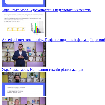
Українська мова. Удосконалення підготовлених текстів
Алгебра і початок аналізу. Графічне подання інформації про виб
Українська мова. Написання текстів різних жанрів