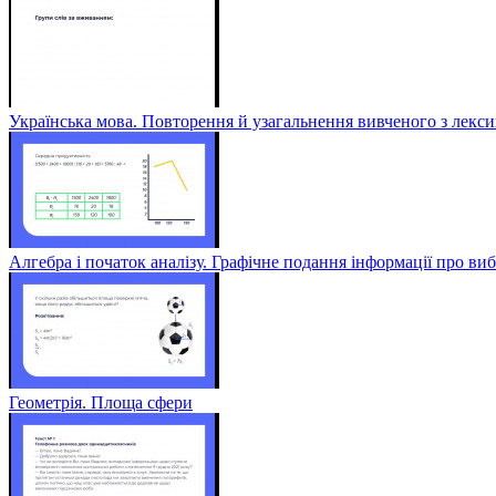
Українська мова. Повторення й узагальнення вивченого з лексик
Алгебра і початок аналізу. Графічне подання інформації про виб
Геометрія. Площа сфери