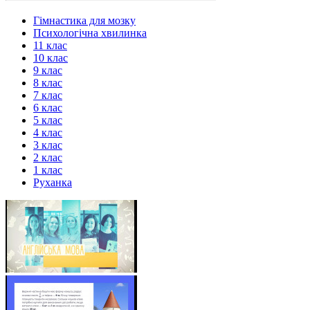
Гімнастика для мозку
Психологічна хвилинка
11 клас
10 клас
9 клас
8 клас
7 клас
6 клас
5 клас
4 клас
3 клас
2 клас
1 клас
Руханка