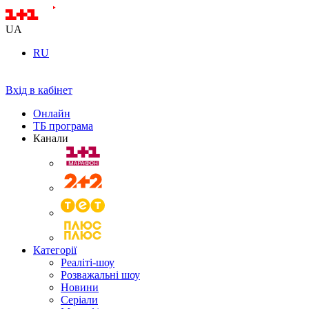
UA
RU
Вхід в кабінет
Онлайн
ТБ програма
Канали
Категорії
Реаліті-шоу
Розважальні шоу
Новини
Серіали