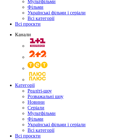
Мультфільми
Фільми
Українські фільми і серіали
Всі категорії
Всі проєкти
Канали
Категорії
Реаліті-шоу
Розважальні шоу
Новини
Серіали
Мультфільми
Фільми
Українські фільми і серіали
Всі категорії
Всі проєкти