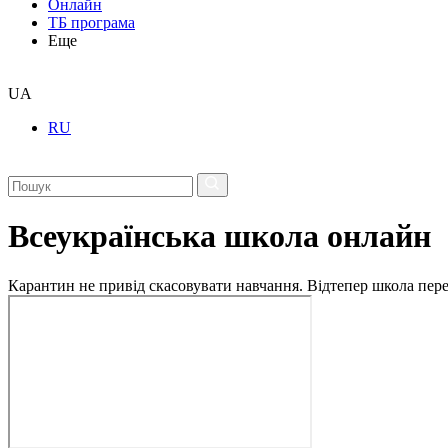
Онлайн
ТБ програма
Еще
UA
RU
Всеукраїнська школа онлайн
Карантин не привід скасовувати навчання. Відтепер школа перех