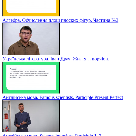
Алгебра. Обчислення площ плоских фігур. Частина №3
Українська література. Іван Драч. Життя і творчість
Англійська мова. Famous scientists. Participle Present Perfect
Англійська мова. Sсience branches. Participle 1, 2