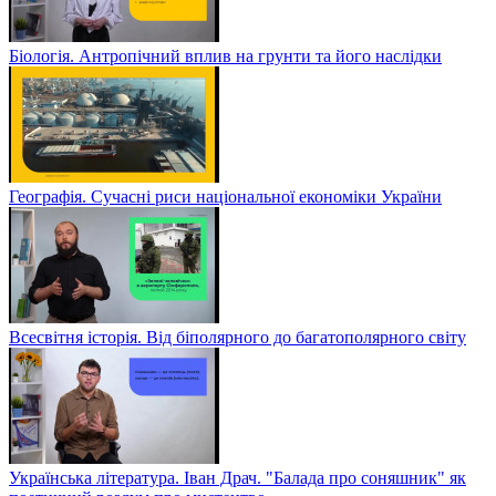
Біологія. Антропічний вплив на грунти та його наслідки
Географія. Сучасні риси національної економіки України
Всесвітня історія. Від біполярного до багатополярного світу
Українська література. Іван Драч. "Балада про соняшник" як