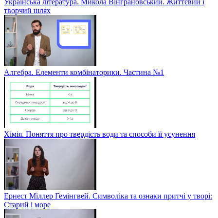
Українська література. Микола Вінграновський. Життєвий і
творчий шлях
Алгебра. Елементи комбінаторики. Частина №1
Хімія. Поняття про твердість води та способи її усунення
Ернест Міллер Гемінгвей. Символіка та ознаки притчі у творі:
Старий і море