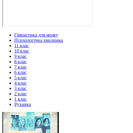
Гімнастика для мозку
Психологічна хвилинка
11 клас
10 клас
9 клас
8 клас
7 клас
6 клас
5 клас
4 клас
3 клас
2 клас
1 клас
Руханка