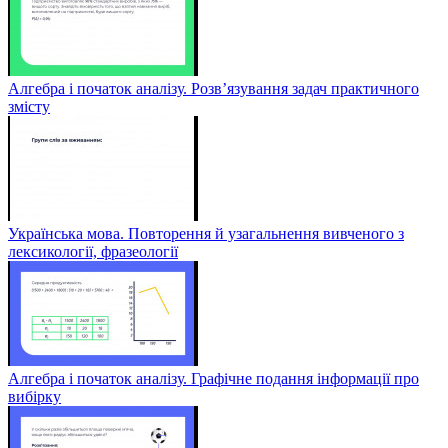
Алгебра і початок аналізу. Розв’язування задач практичного
змісту
Українська мова. Повторення й узагальнення вивченого з
лексикології, фразеології
Алгебра і початок аналізу. Графічне подання інформації про
вибірку