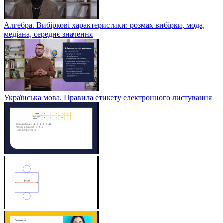
Алгебра. Вибіркові характеристики: розмах вибірки, мода,
медіана, середнє значення
Українська мова. Правила етикету електронного листування