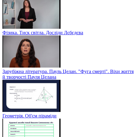
Фізика. Тиск світла. Досліди Лєбєдєва
Зарубіжна література. Пауль Целан. "Фуга смерті". Віхи життя
й творчості Пауля Целана
Геометрія. Об'єм піраміди