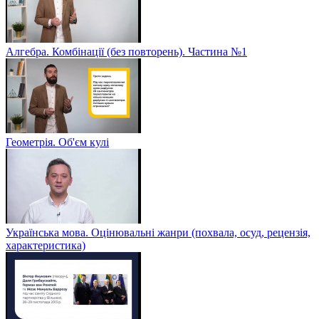
Алгебра. Комбінації (без повторень). Частина №1
Геометрія. Об'єм кулі
Українська мова. Оцінювальні жанри (похвала, осуд, рецензія,
характеристика)