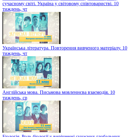
сучасному світі. Україна у світовому співтоваристві. 10
тиждень, чт
Українська література. Повторення вивченого матеріалу. 10
тиждень, чт
Англійська мова. Письмова мовленнєва взаємодія. 10
тиждень, ср
Біологія. Роль біології у вирішенні сучасних глобальних