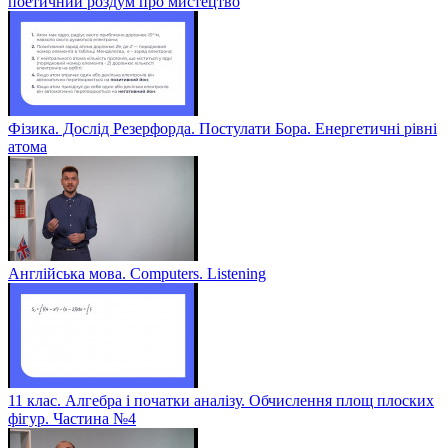
поетичний роздум про мистецтво
Фізика. Дослід Резерфорда. Постулати Бора. Енергетичні рівні
атома
Англійська мова. Computers. Listening
11 клас. Алгебра і початки аналізу. Обчислення площ плоских
фігур. Частина №4