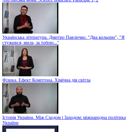
Українська література. Дмитро Павличко. "Два кольори", "Я
стужився, мила, за тобою..."
Фізика. Ефект Комптона. Хімічна дія світла
Історія України. Між Сходом і Заходом: міжнародна політика
України