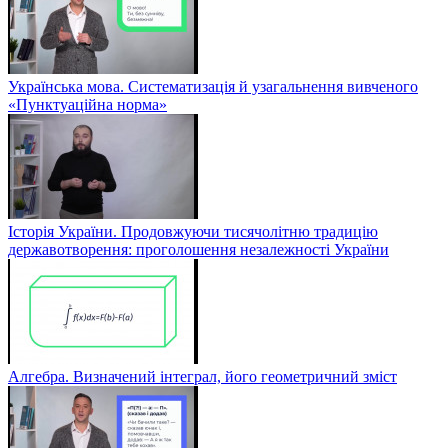
Українська мова. Систематизація й узагальнення вивченого
«Пунктуаційна норма»
Історія України. Продовжуючи тисячолітню традицію
державотворення: проголошення незалежності України
Алгебра. Визначений інтеграл, його геометричний зміст