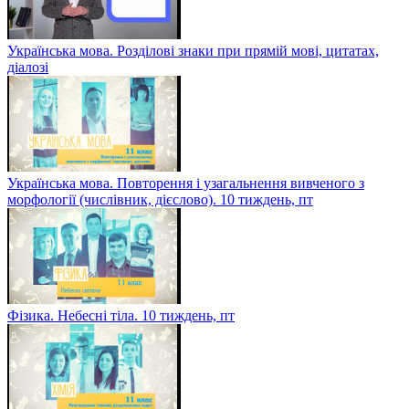
Українська мова. Розділові знаки при прямій мові, цитатах,
діалозі
Українська мова. Повторення і узагальнення вивченого з
морфології (числівник, дієслово). 10 тиждень, пт
Фізика. Небесні тіла. 10 тиждень, пт