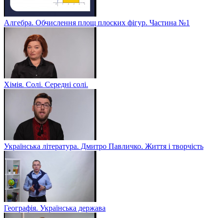
Алгебра. Обчислення площ плоских фігур. Частина №1
Хімія. Солі. Середні солі.
Українська література. Дмитро Павличко. Життя і творчість
Географія. Українська держава