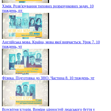
Хімія. Розв'язування типових розрахункових задач. 10
тиждень, пт
Англійська мова. Країна, мова якої вивчається. Урок 7. 10
тиждень, чт
Фізика. Підготовка до ЗНО. Частина 8. 10 тиждень, чт
Всесвітня історія. Виміри цінностей людського буття у