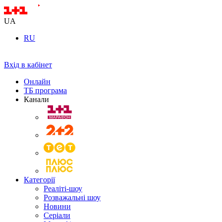
UA
RU
Вхід в кабінет
Онлайн
ТБ програма
Канали
Категорії
Реаліті-шоу
Розважальні шоу
Новини
Серіали