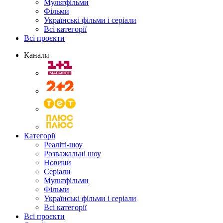
Мультфільми
Фільми
Українські фільми і серіали
Всі категорії
Всі проєкти
Канали
Категорії
Реаліті-шоу
Розважальні шоу
Новини
Серіали
Мультфільми
Фільми
Українські фільми і серіали
Всі категорії
Всі проєкти