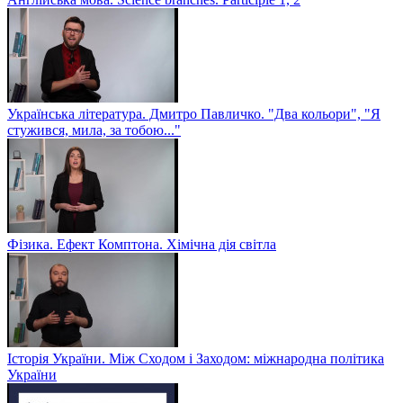
Українська література. Дмитро Павличко. "Два кольори", "Я
стужився, мила, за тобою..."
Фізика. Ефект Комптона. Хімічна дія світла
Історія України. Між Сходом і Заходом: міжнародна політика
України