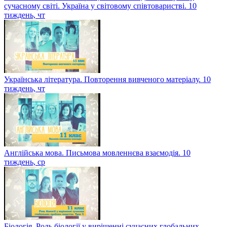
сучасному світі. Україна у світовому співтоваристві. 10
тиждень, чт
Українська література. Повторення вивченого матеріалу. 10
тиждень, чт
Англійська мова. Письмова мовленнєва взаємодія. 10
тиждень, ср
Біологія. Роль біології у вирішенні сучасних глобальних