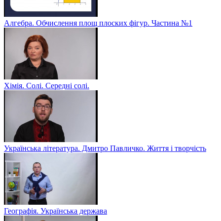
Алгебра. Обчислення площ плоских фігур. Частина №1
Хімія. Солі. Середні солі.
Українська література. Дмитро Павличко. Життя і творчість
Географія. Українська держава