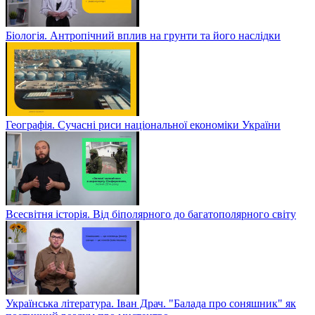
Біологія. Антропічний вплив на грунти та його наслідки
Географія. Сучасні риси національної економіки України
Всесвітня історія. Від біполярного до багатополярного світу
Українська література. Іван Драч. "Балада про соняшник" як