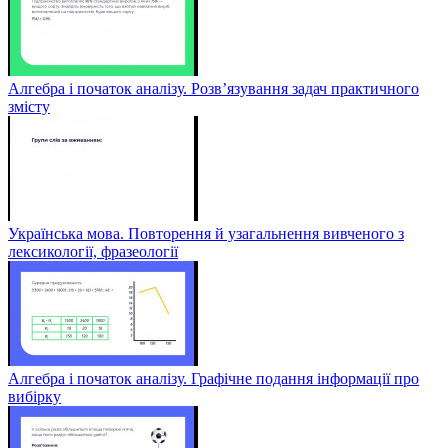
Алгебра і початок аналізу. Розв’язування задач практичного
змісту
Українська мова. Повторення й узагальнення вивченого з
лексикології, фразеології
Алгебра і початок аналізу. Графічне подання інформації про
вибірку