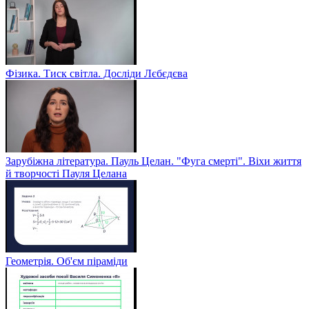
Фізика. Тиск світла. Досліди Лєбєдєва
Зарубіжна література. Пауль Целан. "Фуга смерті". Віхи життя
й творчості Пауля Целана
Геометрія. Об'єм піраміди