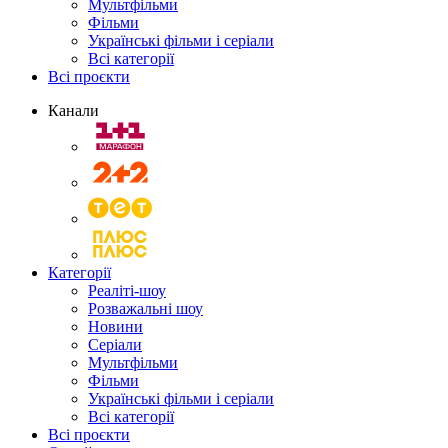
Мультфільми
Фільми
Українські фільми і серіали
Всі категорії
Всі проєкти
Канали
Категорії
Реаліті-шоу
Розважальні шоу
Новини
Серіали
Мультфільми
Фільми
Українські фільми і серіали
Всі категорії
Всі проєкти