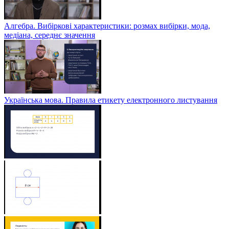
Алгебра. Вибіркові характеристики: розмах вибірки, мода,
медіана, середнє значення
Українська мова. Правила етикету електронного листування