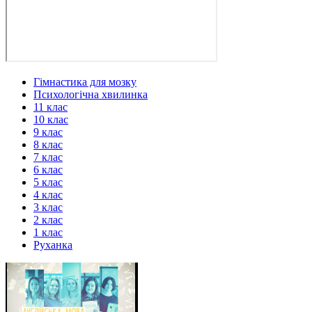
Гімнастика для мозку
Психологічна хвилинка
11 клас
10 клас
9 клас
8 клас
7 клас
6 клас
5 клас
4 клас
3 клас
2 клас
1 клас
Руханка