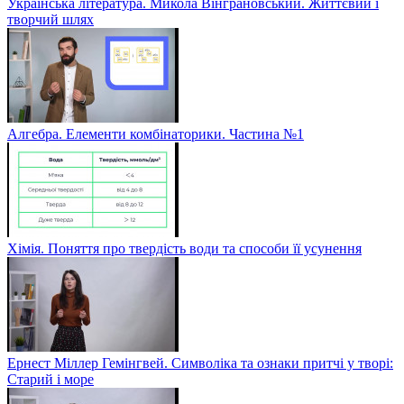
Українська література. Микола Вінграновський. Життєвий і
творчий шлях
Алгебра. Елементи комбінаторики. Частина №1
Хімія. Поняття про твердість води та способи її усунення
Ернест Міллер Гемінгвей. Символіка та ознаки притчі у творі:
Старий і море