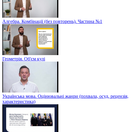
Алгебра. Комбінації (без повторень). Частина №1
Геометрія. Об'єм кулі
Українська мова. Оцінювальні жанри (похвала, осуд, рецензія,
характеристика)