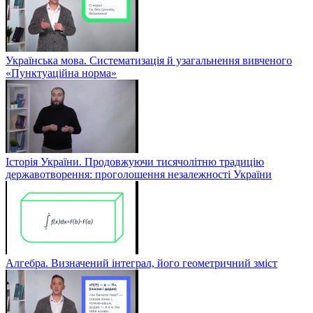
Українська мова. Систематизація й узагальнення вивченого
«Пунктуаційна норма»
Історія України. Продовжуючи тисячолітню традицію
державотворення: проголошення незалежності України
Алгебра. Визначений інтеграл, його геометричний зміст