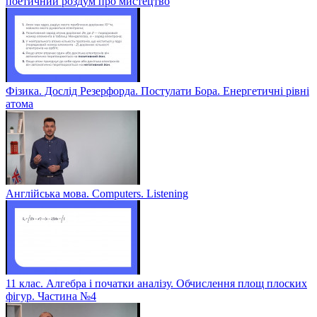
поетичний роздум про мистецтво
Фізика. Дослід Резерфорда. Постулати Бора. Енергетичні рівні
атома
Англійська мова. Computers. Listening
11 клас. Алгебра і початки аналізу. Обчислення площ плоских
фігур. Частина №4