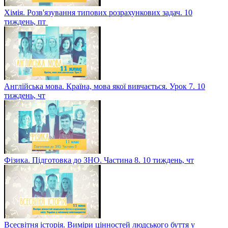
Хімія. Розв'язування типових розрахункових задач. 10
тиждень, пт
Англійська мова. Країна, мова якої вивчається. Урок 7. 10
тиждень, чт
Фізика. Підготовка до ЗНО. Частина 8. 10 тиждень, чт
Всесвітня історія. Виміри цінностей людського буття у