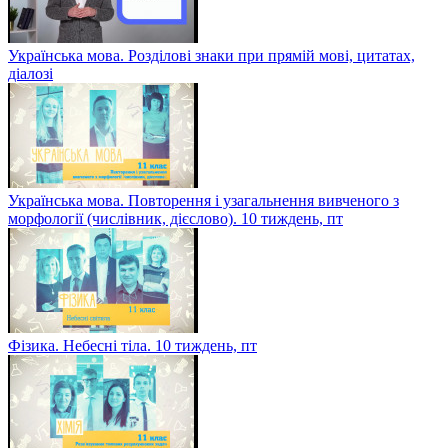
Українська мова. Розділові знаки при прямій мові, цитатах,
діалозі
Українська мова. Повторення і узагальнення вивченого з
морфології (числівник, дієслово). 10 тиждень, пт
Фізика. Небесні тіла. 10 тиждень, пт