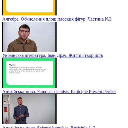
Алгебра. Обчислення площ плоских фігур. Частина №3
Українська література. Іван Драч. Життя і творчість
Англійська мова. Famous scientists. Participle Present Perfect
Англійська мова. Sсience branches. Participle 1, 2