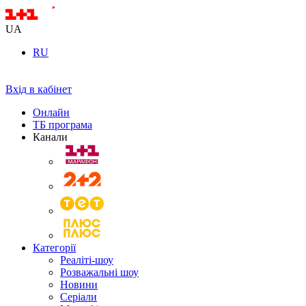
UA
RU
Вхід в кабінет
Онлайн
ТБ програма
Канали
Категорії
Реаліті-шоу
Розважальні шоу
Новини
Серіали