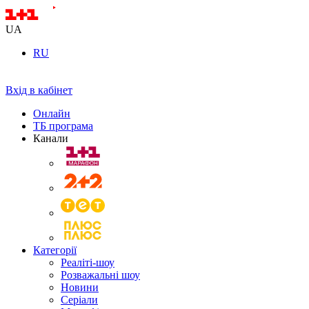
UA
RU
Вхід в кабінет
Онлайн
ТБ програма
Канали
Категорії
Реаліті-шоу
Розважальні шоу
Новини
Серіали