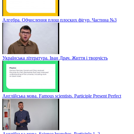
Алгебра. Обчислення площ плоских фігур. Частина №3
Українська література. Іван Драч. Життя і творчість
Англійська мова. Famous scientists. Participle Present Perfect
Англійська мова. Sсience branches. Participle 1, 2