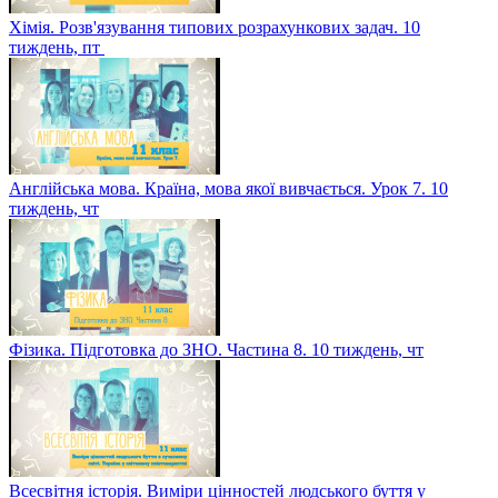
Хімія. Розв'язування типових розрахункових задач. 10
тиждень, пт
Англійська мова. Країна, мова якої вивчається. Урок 7. 10
тиждень, чт
Фізика. Підготовка до ЗНО. Частина 8. 10 тиждень, чт
Всесвітня історія. Виміри цінностей людського буття у