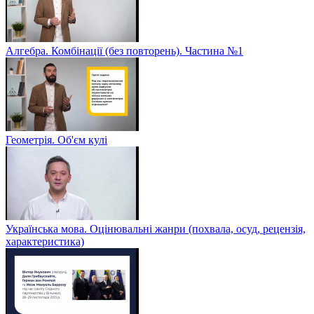
Алгебра. Комбінації (без повторень). Частина №1
Геометрія. Об'єм кулі
Українська мова. Оцінювальні жанри (похвала, осуд, рецензія,
характеристика)