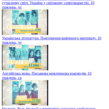
сучасному світі. Україна у світовому співтоваристві. 10
тиждень, чт
Українська література. Повторення вивченого матеріалу. 10
тиждень, чт
Англійська мова. Письмова мовленнєва взаємодія. 10
тиждень, ср
Біологія. Роль біології у вирішенні сучасних глобальних