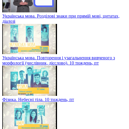
Українська мова. Розділові знаки при прямій мові, цитатах,
діалозі
Українська мова. Повторення і узагальнення вивченого з
морфології (числівник, дієслово). 10 тиждень, пт
Фізика. Небесні тіла. 10 тиждень, пт