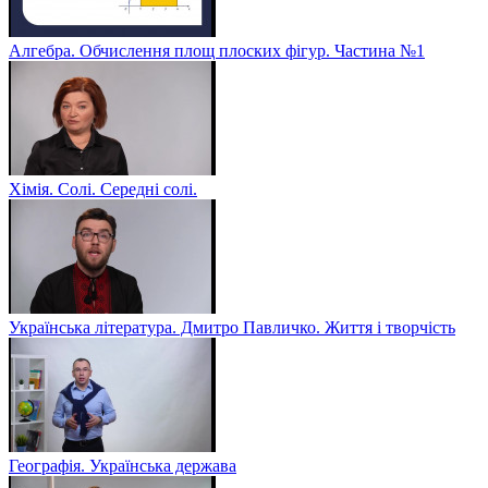
Алгебра. Обчислення площ плоских фігур. Частина №1
Хімія. Солі. Середні солі.
Українська література. Дмитро Павличко. Життя і творчість
Географія. Українська держава