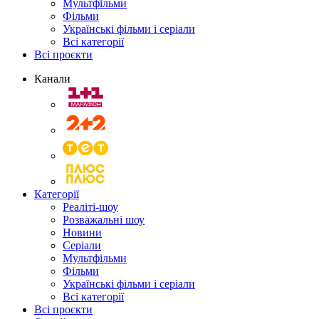
Мультфільми
Фільми
Українські фільми і серіали
Всі категорії
Всі проєкти
Канали
Категорії
Реаліті-шоу
Розважальні шоу
Новини
Серіали
Мультфільми
Фільми
Українські фільми і серіали
Всі категорії
Всі проєкти