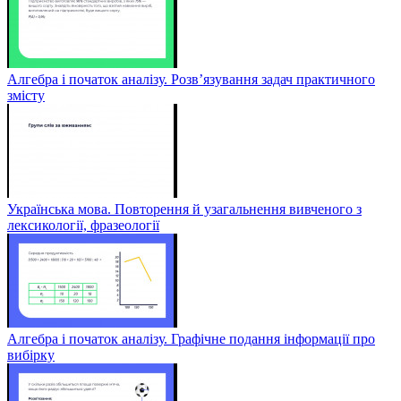
Алгебра і початок аналізу. Розв’язування задач практичного
змісту
Українська мова. Повторення й узагальнення вивченого з
лексикології, фразеології
Алгебра і початок аналізу. Графічне подання інформації про
вибірку