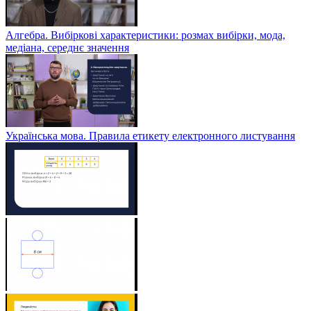
Алгебра. Вибіркові характеристики: розмах вибірки, мода,
медіана, середнє значення
Українська мова. Правила етикету електронного листування