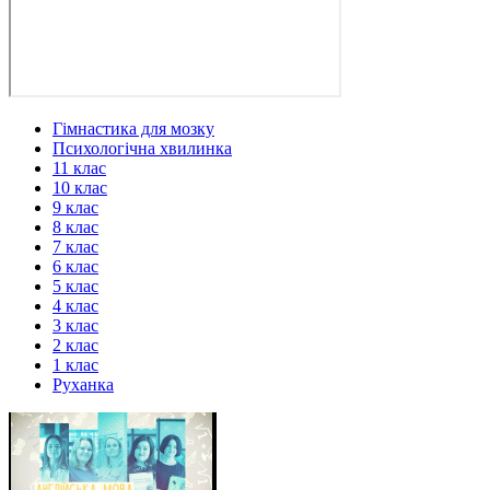
Гімнастика для мозку
Психологічна хвилинка
11 клас
10 клас
9 клас
8 клас
7 клас
6 клас
5 клас
4 клас
3 клас
2 клас
1 клас
Руханка