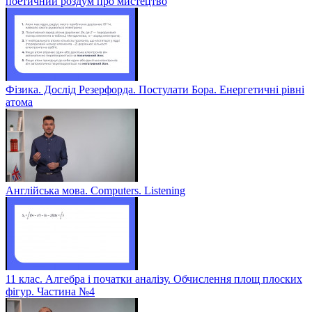
поетичний роздум про мистецтво
Фізика. Дослід Резерфорда. Постулати Бора. Енергетичні рівні
атома
Англійська мова. Computers. Listening
11 клас. Алгебра і початки аналізу. Обчислення площ плоских
фігур. Частина №4