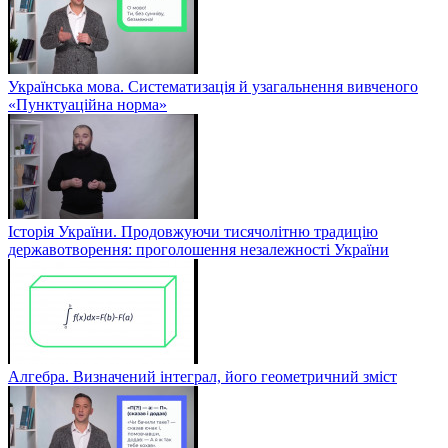
Українська мова. Систематизація й узагальнення вивченого
«Пунктуаційна норма»
Історія України. Продовжуючи тисячолітню традицію
державотворення: проголошення незалежності України
Алгебра. Визначений інтеграл, його геометричний зміст