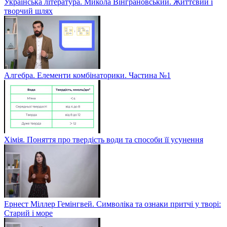
Українська література. Микола Вінграновський. Життєвий і
творчий шлях
Алгебра. Елементи комбінаторики. Частина №1
Хімія. Поняття про твердість води та способи її усунення
Ернест Міллер Гемінгвей. Символіка та ознаки притчі у творі:
Старий і море