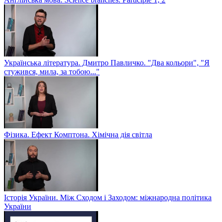
Українська література. Дмитро Павличко. "Два кольори", "Я
стужився, мила, за тобою..."
Фізика. Ефект Комптона. Хімічна дія світла
Історія України. Між Сходом і Заходом: міжнародна політика
України