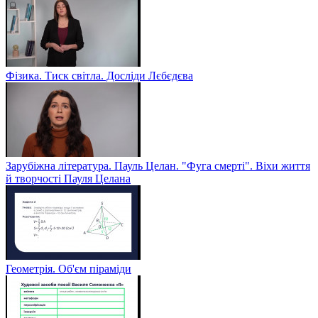
Фізика. Тиск світла. Досліди Лєбєдєва
Зарубіжна література. Пауль Целан. "Фуга смерті". Віхи життя
й творчості Пауля Целана
Геометрія. Об'єм піраміди