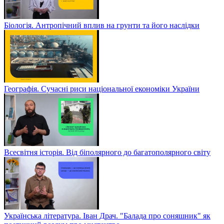
Біологія. Антропічний вплив на грунти та його наслідки
Географія. Сучасні риси національної економіки України
Всесвітня історія. Від біполярного до багатополярного світу
Українська література. Іван Драч. "Балада про соняшник" як