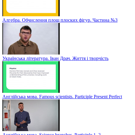
Алгебра. Обчислення площ плоских фігур. Частина №3
Українська література. Іван Драч. Життя і творчість
Англійська мова. Famous scientists. Participle Present Perfect
Англійська мова. Sсience branches. Participle 1, 2