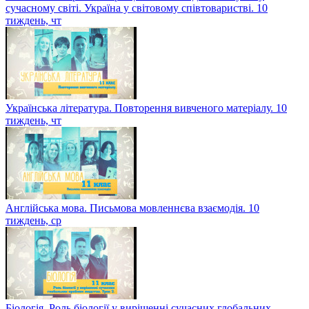
сучасному світі. Україна у світовому співтоваристві. 10
тиждень, чт
Українська література. Повторення вивченого матеріалу. 10
тиждень, чт
Англійська мова. Письмова мовленнєва взаємодія. 10
тиждень, ср
Біологія. Роль біології у вирішенні сучасних глобальних