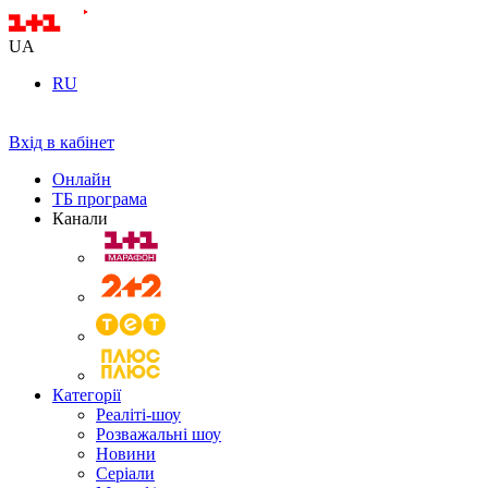
UA
RU
Вхід в кабінет
Онлайн
ТБ програма
Канали
Категорії
Реаліті-шоу
Розважальні шоу
Новини
Серіали