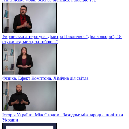
Українська література. Дмитро Павличко. "Два кольори", "Я
стужився, мила, за тобою..."
Фізика. Ефект Комптона. Хімічна дія світла
Історія України. Між Сходом і Заходом: міжнародна політика
України