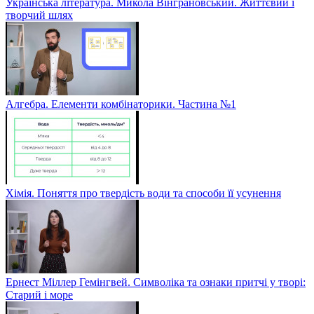
Українська література. Микола Вінграновський. Життєвий і
творчий шлях
Алгебра. Елементи комбінаторики. Частина №1
Хімія. Поняття про твердість води та способи її усунення
Ернест Міллер Гемінгвей. Символіка та ознаки притчі у творі:
Старий і море