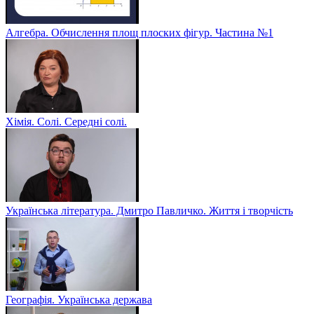
Алгебра. Обчислення площ плоских фігур. Частина №1
Хімія. Солі. Середні солі.
Українська література. Дмитро Павличко. Життя і творчість
Географія. Українська держава