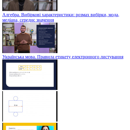
Алгебра. Вибіркові характеристики: розмах вибірки, мода,
медіана, середнє значення
Українська мова. Правила етикету електронного листування