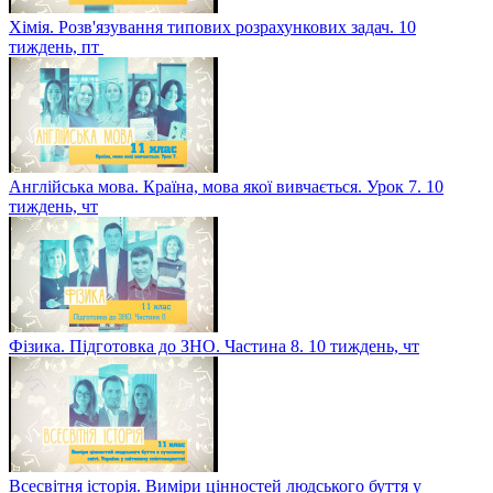
Хімія. Розв'язування типових розрахункових задач. 10
тиждень, пт
Англійська мова. Країна, мова якої вивчається. Урок 7. 10
тиждень, чт
Фізика. Підготовка до ЗНО. Частина 8. 10 тиждень, чт
Всесвітня історія. Виміри цінностей людського буття у