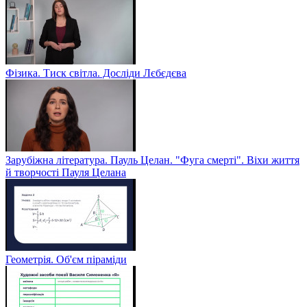
Фізика. Тиск світла. Досліди Лєбєдєва
Зарубіжна література. Пауль Целан. "Фуга смерті". Віхи життя
й творчості Пауля Целана
Геометрія. Об'єм піраміди