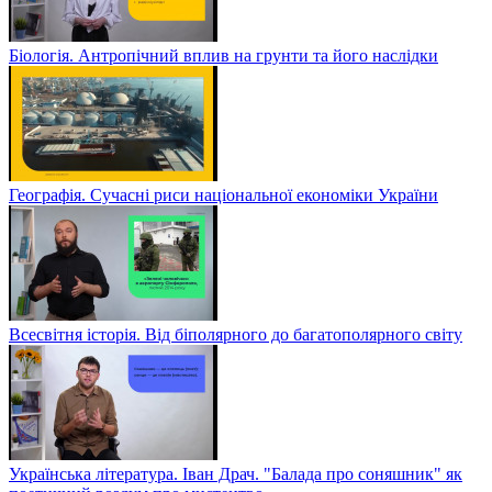
Біологія. Антропічний вплив на грунти та його наслідки
Географія. Сучасні риси національної економіки України
Всесвітня історія. Від біполярного до багатополярного світу
Українська література. Іван Драч. "Балада про соняшник" як