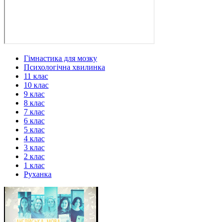
Гімнастика для мозку
Психологічна хвилинка
11 клас
10 клас
9 клас
8 клас
7 клас
6 клас
5 клас
4 клас
3 клас
2 клас
1 клас
Руханка