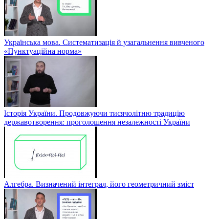
Українська мова. Систематизація й узагальнення вивченого
«Пунктуаційна норма»
Історія України. Продовжуючи тисячолітню традицію
державотворення: проголошення незалежності України
Алгебра. Визначений інтеграл, його геометричний зміст