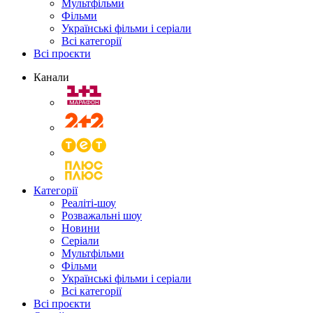
Мультфільми
Фільми
Українські фільми і серіали
Всі категорії
Всі проєкти
Канали
Категорії
Реаліті-шоу
Розважальні шоу
Новини
Серіали
Мультфільми
Фільми
Українські фільми і серіали
Всі категорії
Всі проєкти