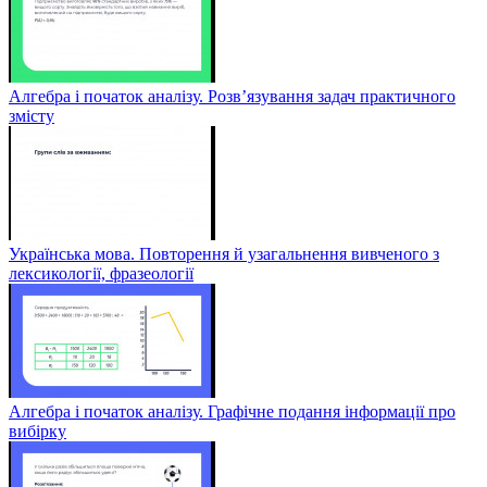
Алгебра і початок аналізу. Розв’язування задач практичного
змісту
Українська мова. Повторення й узагальнення вивченого з
лексикології, фразеології
Алгебра і початок аналізу. Графічне подання інформації про
вибірку