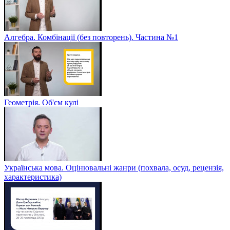
Алгебра. Комбінації (без повторень). Частина №1
Геометрія. Об'єм кулі
Українська мова. Оцінювальні жанри (похвала, осуд, рецензія,
характеристика)