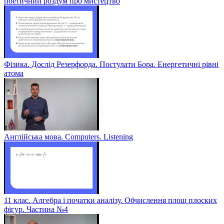
поетичний роздум про мистецтво
Фізика. Дослід Резерфорда. Постулати Бора. Енергетичні рівні
атома
Англійська мова. Computers. Listening
11 клас. Алгебра і початки аналізу. Обчислення площ плоских
фігур. Частина №4