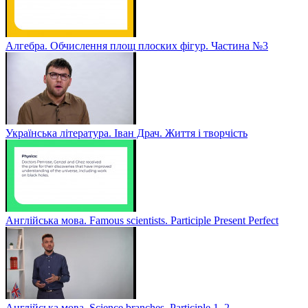
Алгебра. Обчислення площ плоских фігур. Частина №3
Українська література. Іван Драч. Життя і творчість
Англійська мова. Famous scientists. Participle Present Perfect
Англійська мова. Sсience branches. Participle 1, 2