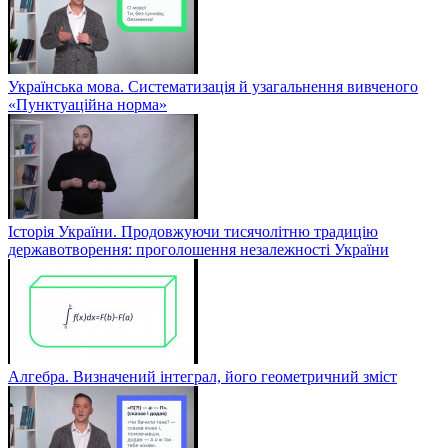
Українська мова. Систематизація й узагальнення вивченого
«Пунктуаційна норма»
Історія України. Продовжуючи тисячолітню традицію
державотворення: проголошення незалежності України
Алгебра. Визначений інтеграл, його геометричний зміст