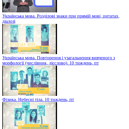
Українська мова. Розділові знаки при прямій мові, цитатах,
діалозі
Українська мова. Повторення і узагальнення вивченого з
морфології (числівник, дієслово). 10 тиждень, пт
Фізика. Небесні тіла. 10 тиждень, пт