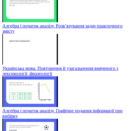
Алгебра і початок аналізу. Розв’язування задач практичного
змісту
Українська мова. Повторення й узагальнення вивченого з
лексикології, фразеології
Алгебра і початок аналізу. Графічне подання інформації про
вибірку