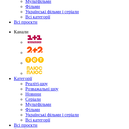
Мультфільми
Фільми
Українські фільми і серіали
Всі категорії
Всі проєкти
Канали
Категорії
Реаліті-шоу
Розважальні шоу
Новини
Серіали
Мультфільми
Фільми
Українські фільми і серіали
Всі категорії
Всі проєкти