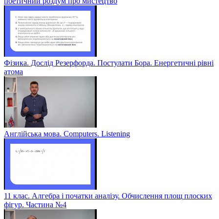
поетичний роздум про мистецтво
Фізика. Дослід Резерфорда. Постулати Бора. Енергетичні рівні
атома
Англійська мова. Computers. Listening
11 клас. Алгебра і початки аналізу. Обчислення площ плоских
фігур. Частина №4