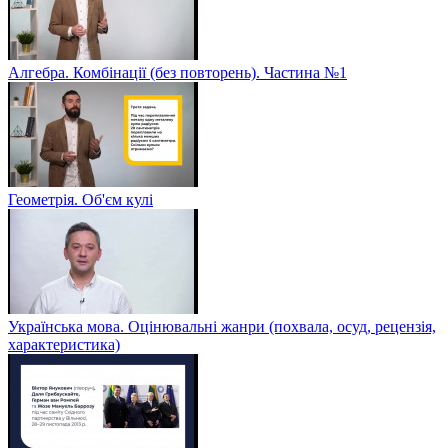
Алгебра. Комбінації (без повторень). Частина №1
Геометрія. Об'єм кулі
Українська мова. Оцінювальні жанри (похвала, осуд, рецензія,
характеристика)