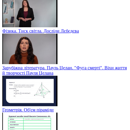
Фізика. Тиск світла. Досліди Лєбєдєва
Зарубіжна література. Пауль Целан. "Фуга смерті". Віхи життя
й творчості Пауля Целана
Геометрія. Об'єм піраміди