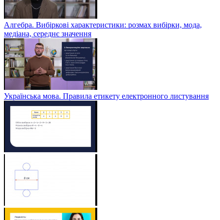
Алгебра. Вибіркові характеристики: розмах вибірки, мода,
медіана, середнє значення
Українська мова. Правила етикету електронного листування