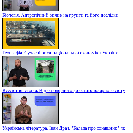
Біологія. Антропічний вплив на грунти та його наслідки
Географія. Сучасні риси національної економіки України
Всесвітня історія. Від біполярного до багатополярного світу
Українська література. Іван Драч. "Балада про соняшник" як