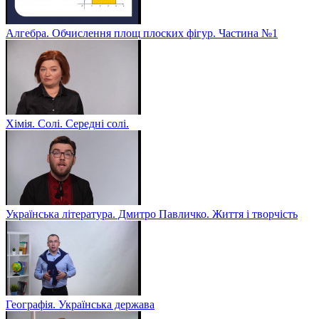
Алгебра. Обчислення площ плоских фігур. Частина №1
Хімія. Солі. Середні солі.
Українська література. Дмитро Павличко. Життя і творчість
Географія. Українська держава