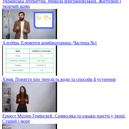
Українська література. Микола Вінграновський. Життєвий і
творчий шлях
Алгебра. Елементи комбінаторики. Частина №1
Хімія. Поняття про твердість води та способи її усунення
Ернест Міллер Гемінгвей. Символіка та ознаки притчі у творі:
Старий і море