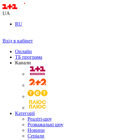
UA
RU
Вхід в кабінет
Онлайн
ТБ програма
Канали
Категорії
Реаліті-шоу
Розважальні шоу
Новини
Серіали