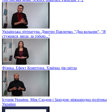
Українська література. Дмитро Павличко. "Два кольори", "Я
стужився, мила, за тобою..."
Фізика. Ефект Комптона. Хімічна дія світла
Історія України. Між Сходом і Заходом: міжнародна політика
України