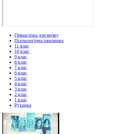
Гімнастика для мозку
Психологічна хвилинка
11 клас
10 клас
9 клас
8 клас
7 клас
6 клас
5 клас
4 клас
3 клас
2 клас
1 клас
Руханка