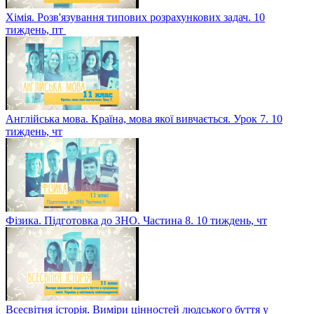
Хімія. Розв'язування типових розрахункових задач. 10
тиждень, пт
Англійська мова. Країна, мова якої вивчається. Урок 7. 10
тиждень, чт
Фізика. Підготовка до ЗНО. Частина 8. 10 тиждень, чт
Всесвітня історія. Виміри цінностей людського буття у