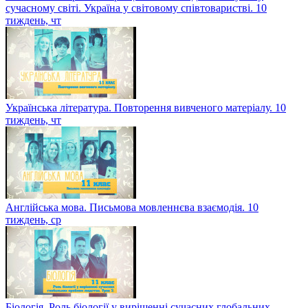
сучасному світі. Україна у світовому співтоваристві. 10
тиждень, чт
Українська література. Повторення вивченого матеріалу. 10
тиждень, чт
Англійська мова. Письмова мовленнєва взаємодія. 10
тиждень, ср
Біологія. Роль біології у вирішенні сучасних глобальних