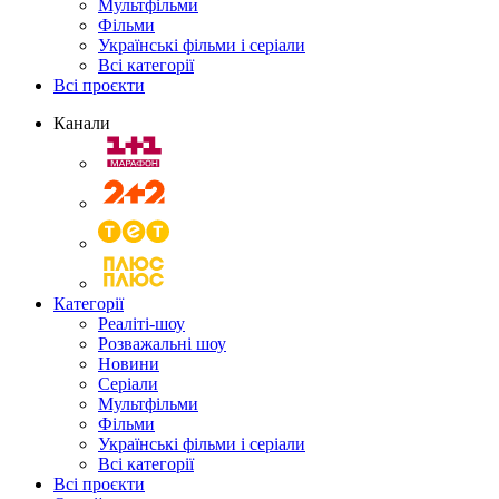
Мультфільми
Фільми
Українські фільми і серіали
Всі категорії
Всі проєкти
Канали
Категорії
Реаліті-шоу
Розважальні шоу
Новини
Серіали
Мультфільми
Фільми
Українські фільми і серіали
Всі категорії
Всі проєкти