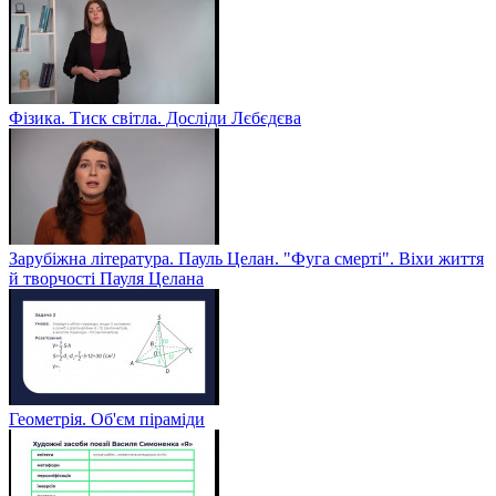
Фізика. Тиск світла. Досліди Лєбєдєва
Зарубіжна література. Пауль Целан. "Фуга смерті". Віхи життя
й творчості Пауля Целана
Геометрія. Об'єм піраміди