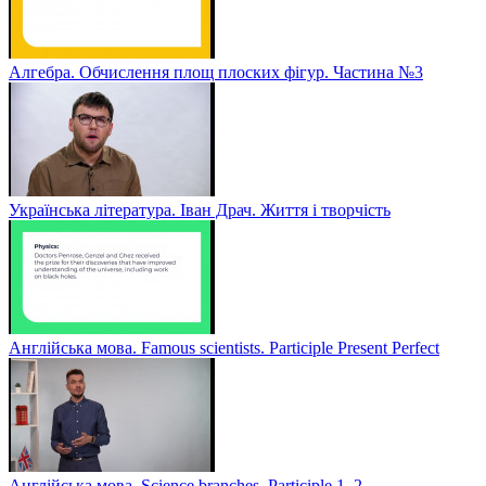
Алгебра. Обчислення площ плоских фігур. Частина №3
Українська література. Іван Драч. Життя і творчість
Англійська мова. Famous scientists. Participle Present Perfect
Англійська мова. Sсience branches. Participle 1, 2