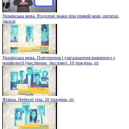
Українська мова. Розділові знаки при прямій мові, цитатах,
діалозі
Українська мова. Повторення і узагальнення вивченого з
морфології (числівник, дієслово). 10 тиждень, пт
Фізика. Небесні тіла. 10 тиждень, пт