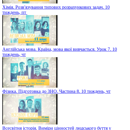
Хімія. Розв'язування типових розрахункових задач. 10
тиждень, пт
Англійська мова. Країна, мова якої вивчається. Урок 7. 10
тиждень, чт
Фізика. Підготовка до ЗНО. Частина 8. 10 тиждень, чт
Всесвітня історія. Виміри цінностей людського буття у