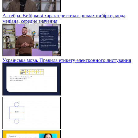
Алгебра. Вибіркові характеристики: розмах вибірки, мода,
медіана, середнє значення
Українська мова. Правила етикету електронного листування