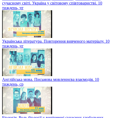
сучасному світі. Україна у світовому співтоваристві. 10
тиждень, чт
Українська література. Повторення вивченого матеріалу. 10
тиждень, чт
Англійська мова. Письмова мовленнєва взаємодія. 10
тиждень, ср
Біологія. Роль біології у вирішенні сучасних глобальних