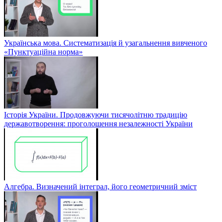
Українська мова. Систематизація й узагальнення вивченого
«Пунктуаційна норма»
Історія України. Продовжуючи тисячолітню традицію
державотворення: проголошення незалежності України
Алгебра. Визначений інтеграл, його геометричний зміст