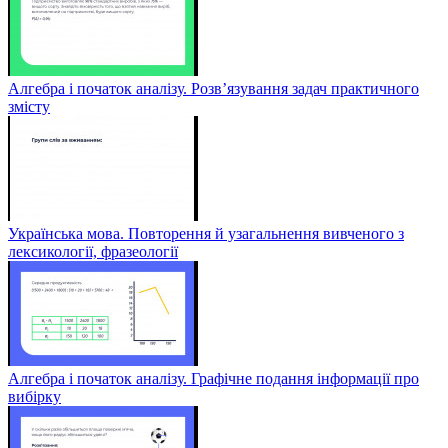
Алгебра і початок аналізу. Розв’язування задач практичного
змісту
Українська мова. Повторення й узагальнення вивченого з
лексикології, фразеології
Алгебра і початок аналізу. Графічне подання інформації про
вибірку