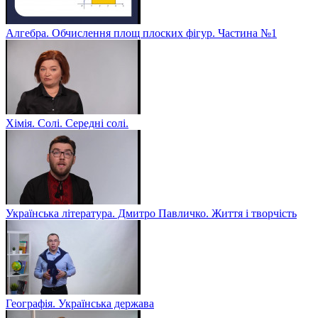
Алгебра. Обчислення площ плоских фігур. Частина №1
Хімія. Солі. Середні солі.
Українська література. Дмитро Павличко. Життя і творчість
Географія. Українська держава