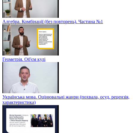
Алгебра. Комбінації (без повторень). Частина №1
Геометрія. Об'єм кулі
Українська мова. Оцінювальні жанри (похвала, осуд, рецензія,
характеристика)