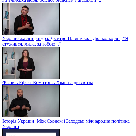
Українська література. Дмитро Павличко. "Два кольори", "Я
стужився, мила, за тобою..."
Фізика. Ефект Комптона. Хімічна дія світла
Історія України. Між Сходом і Заходом: міжнародна політика
України