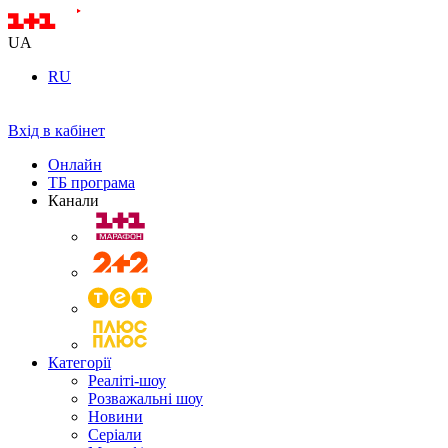
UA
RU
Вхід в кабінет
Онлайн
ТБ програма
Канали
Категорії
Реаліті-шоу
Розважальні шоу
Новини
Серіали