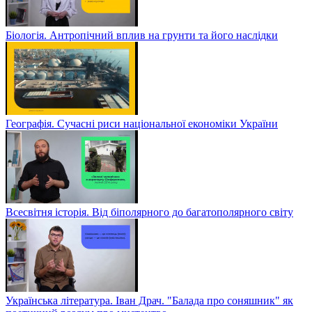
Біологія. Антропічний вплив на грунти та його наслідки
Географія. Сучасні риси національної економіки України
Всесвітня історія. Від біполярного до багатополярного світу
Українська література. Іван Драч. "Балада про соняшник" як