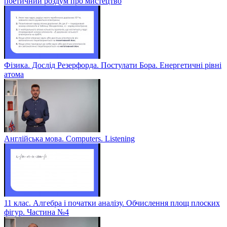
поетичний роздум про мистецтво
Фізика. Дослід Резерфорда. Постулати Бора. Енергетичні рівні
атома
Англійська мова. Computers. Listening
11 клас. Алгебра і початки аналізу. Обчислення площ плоских
фігур. Частина №4