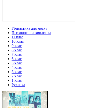
Гімнастика для мозку
Психологічна хвилинка
11 клас
10 клас
9 клас
8 клас
7 клас
6 клас
5 клас
4 клас
3 клас
2 клас
1 клас
Руханка