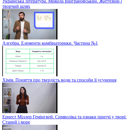
Українська література. Микола Вінграновський. Життєвий і
творчий шлях
Алгебра. Елементи комбінаторики. Частина №1
Хімія. Поняття про твердість води та способи її усунення
Ернест Міллер Гемінгвей. Символіка та ознаки притчі у творі:
Старий і море