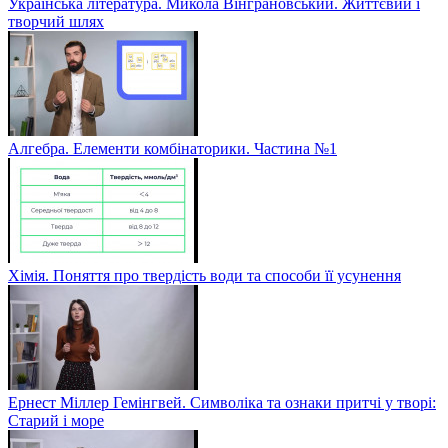
Українська література. Микола Вінграновський. Життєвий і
творчий шлях
Алгебра. Елементи комбінаторики. Частина №1
Хімія. Поняття про твердість води та способи її усунення
Ернест Міллер Гемінгвей. Символіка та ознаки притчі у творі:
Старий і море