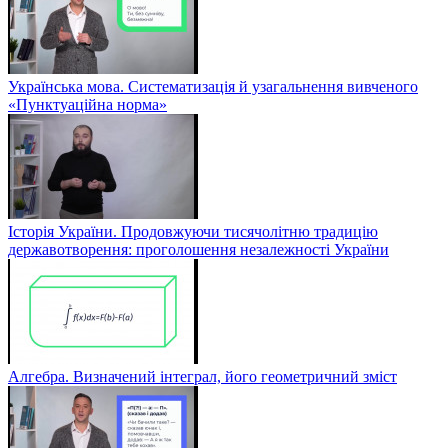
Українська мова. Систематизація й узагальнення вивченого
«Пунктуаційна норма»
Історія України. Продовжуючи тисячолітню традицію
державотворення: проголошення незалежності України
Алгебра. Визначений інтеграл, його геометричний зміст