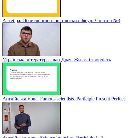
Алгебра. Обчислення площ плоских фігур. Частина №3
Українська література. Іван Драч. Життя і творчість
Англійська мова. Famous scientists. Participle Present Perfect
Англійська мова. Sсience branches. Participle 1, 2