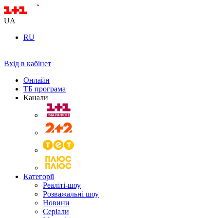
UA
RU
Вхід в кабінет
Онлайн
ТБ програма
Канали
Категорії
Реаліті-шоу
Розважальні шоу
Новини
Серіали