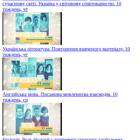
сучасному світі. Україна у світовому співтоваристві. 10
тиждень, чт
Українська література. Повторення вивченого матеріалу. 10
тиждень, чт
Англійська мова. Письмова мовленнєва взаємодія. 10
тиждень, ср
Біологія. Роль біології у вирішенні сучасних глобальних