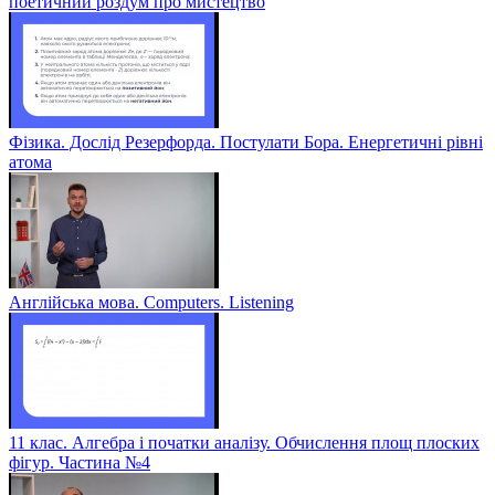
поетичний роздум про мистецтво
Фізика. Дослід Резерфорда. Постулати Бора. Енергетичні рівні
атома
Англійська мова. Computers. Listening
11 клас. Алгебра і початки аналізу. Обчислення площ плоских
фігур. Частина №4