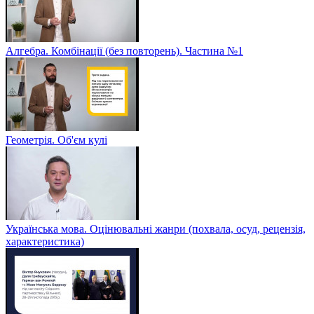
Алгебра. Комбінації (без повторень). Частина №1
Геометрія. Об'єм кулі
Українська мова. Оцінювальні жанри (похвала, осуд, рецензія,
характеристика)