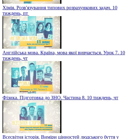
Хімія. Розв'язування типових розрахункових задач. 10
тиждень, пт
Англійська мова. Країна, мова якої вивчається. Урок 7. 10
тиждень, чт
Фізика. Підготовка до ЗНО. Частина 8. 10 тиждень, чт
Всесвітня історія. Виміри цінностей людського буття у