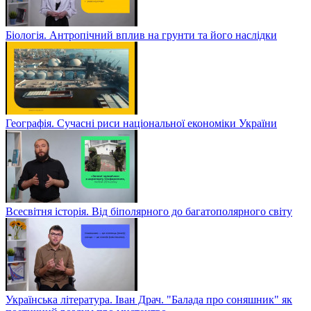
Біологія. Антропічний вплив на грунти та його наслідки
Географія. Сучасні риси національної економіки України
Всесвітня історія. Від біполярного до багатополярного світу
Українська література. Іван Драч. "Балада про соняшник" як