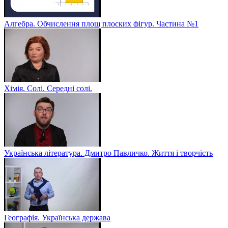
Алгебра. Обчислення площ плоских фігур. Частина №1
Хімія. Солі. Середні солі.
Українська література. Дмитро Павличко. Життя і творчість
Географія. Українська держава