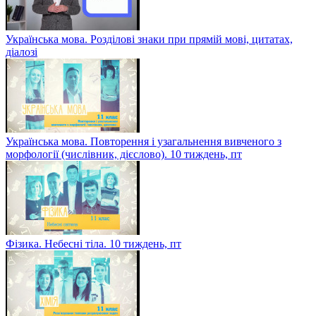
Українська мова. Розділові знаки при прямій мові, цитатах,
діалозі
Українська мова. Повторення і узагальнення вивченого з
морфології (числівник, дієслово). 10 тиждень, пт
Фізика. Небесні тіла. 10 тиждень, пт