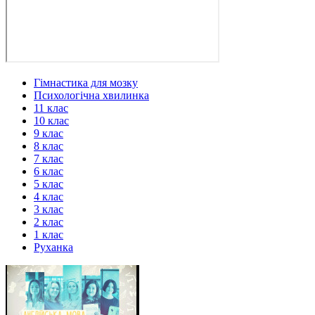
Гімнастика для мозку
Психологічна хвилинка
11 клас
10 клас
9 клас
8 клас
7 клас
6 клас
5 клас
4 клас
3 клас
2 клас
1 клас
Руханка