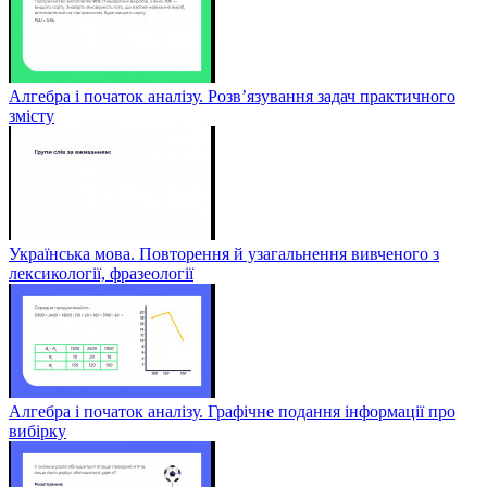
Алгебра і початок аналізу. Розв’язування задач практичного
змісту
Українська мова. Повторення й узагальнення вивченого з
лексикології, фразеології
Алгебра і початок аналізу. Графічне подання інформації про
вибірку