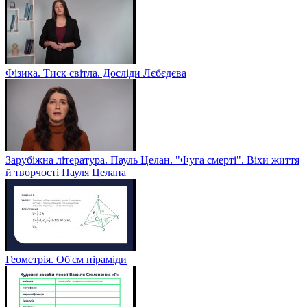
Фізика. Тиск світла. Досліди Лєбєдєва
Зарубіжна література. Пауль Целан. "Фуга смерті". Віхи життя
й творчості Пауля Целана
Геометрія. Об'єм піраміди