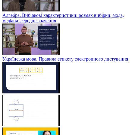
Алгебра. Вибіркові характеристики: розмах вибірки, мода,
медіана, середнє значення
Українська мова. Правила етикету електронного листування