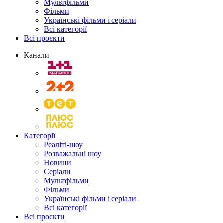
Мультфільми
Фільми
Українські фільми і серіали
Всі категорії
Всі проєкти
Канали
Категорії
Реаліті-шоу
Розважальні шоу
Новини
Серіали
Мультфільми
Фільми
Українські фільми і серіали
Всі категорії
Всі проєкти