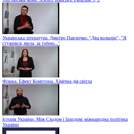
Українська література. Дмитро Павличко. "Два кольори", "Я
стужився, мила, за тобою..."
Фізика. Ефект Комптона. Хімічна дія світла
Історія України. Між Сходом і Заходом: міжнародна політика
України