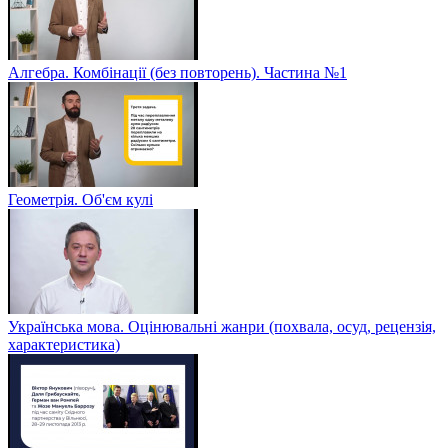
Алгебра. Комбінації (без повторень). Частина №1
Геометрія. Об'єм кулі
Українська мова. Оцінювальні жанри (похвала, осуд, рецензія,
характеристика)