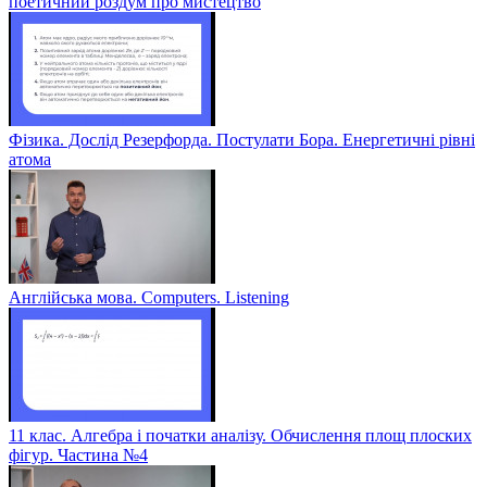
поетичний роздум про мистецтво
Фізика. Дослід Резерфорда. Постулати Бора. Енергетичні рівні
атома
Англійська мова. Computers. Listening
11 клас. Алгебра і початки аналізу. Обчислення площ плоских
фігур. Частина №4