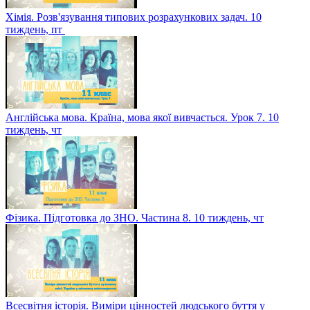
Хімія. Розв'язування типових розрахункових задач. 10
тиждень, пт
Англійська мова. Країна, мова якої вивчається. Урок 7. 10
тиждень, чт
Фізика. Підготовка до ЗНО. Частина 8. 10 тиждень, чт
Всесвітня історія. Виміри цінностей людського буття у