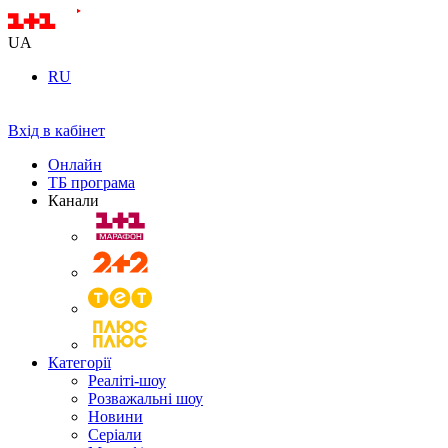
UA
RU
Вхід в кабінет
Онлайн
ТБ програма
Канали
Категорії
Реаліті-шоу
Розважальні шоу
Новини
Серіали