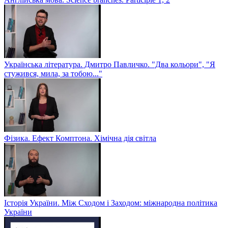
Українська література. Дмитро Павличко. "Два кольори", "Я
стужився, мила, за тобою..."
Фізика. Ефект Комптона. Хімічна дія світла
Історія України. Між Сходом і Заходом: міжнародна політика
України