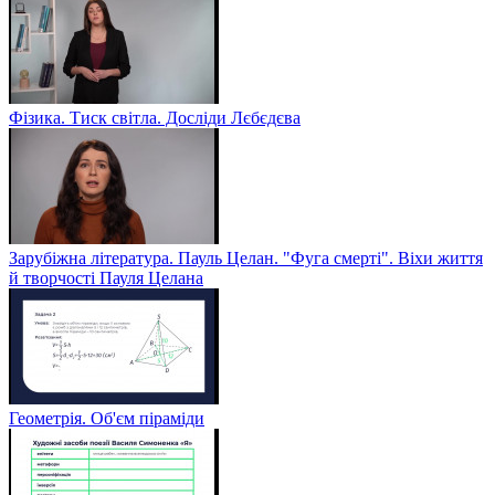
Фізика. Тиск світла. Досліди Лєбєдєва
Зарубіжна література. Пауль Целан. "Фуга смерті". Віхи життя
й творчості Пауля Целана
Геометрія. Об'єм піраміди