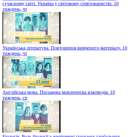
сучасному світі. Україна у світовому співтоваристві. 10
тиждень, чт
Українська література. Повторення вивченого матеріалу. 10
тиждень, чт
Англійська мова. Письмова мовленнєва взаємодія. 10
тиждень, ср
Біологія. Роль біології у вирішенні сучасних глобальних