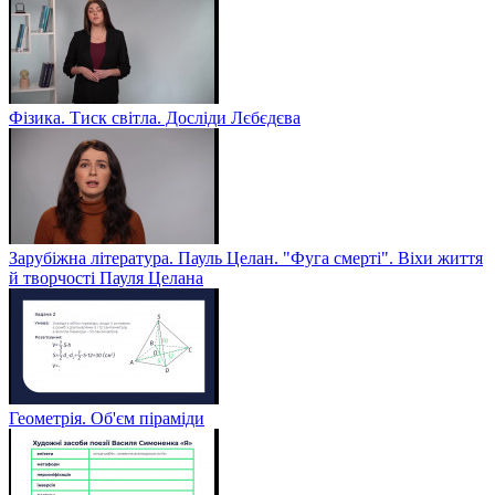
Фізика. Тиск світла. Досліди Лєбєдєва
Зарубіжна література. Пауль Целан. "Фуга смерті". Віхи життя
й творчості Пауля Целана
Геометрія. Об'єм піраміди