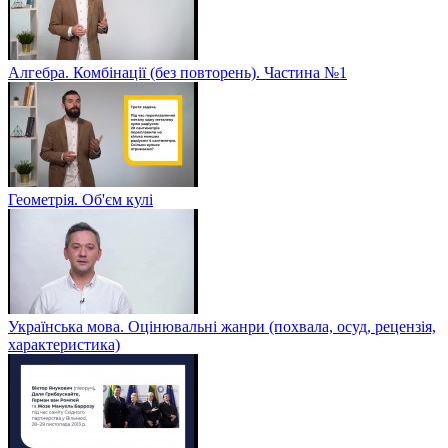
Алгебра. Комбінації (без повторень). Частина №1
Геометрія. Об'єм кулі
Українська мова. Оцінювальні жанри (похвала, осуд, рецензія,
характеристика)