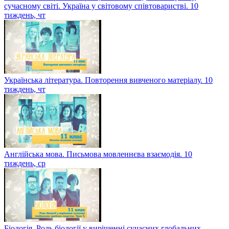
сучасному світі. Україна у світовому співтоваристві. 10
тиждень, чт
Українська література. Повторення вивченого матеріалу. 10
тиждень, чт
Англійська мова. Письмова мовленнєва взаємодія. 10
тиждень, ср
Біологія. Роль біології у вирішенні сучасних глобальних