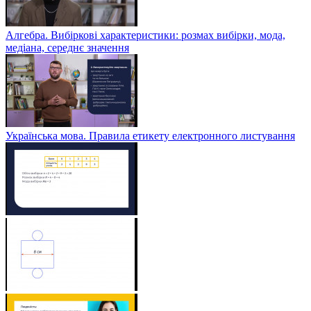
Алгебра. Вибіркові характеристики: розмах вибірки, мода,
медіана, середнє значення
Українська мова. Правила етикету електронного листування