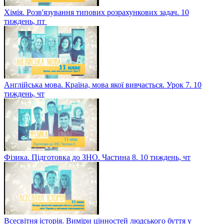
Хімія. Розв'язування типових розрахункових задач. 10
тиждень, пт
Англійська мова. Країна, мова якої вивчається. Урок 7. 10
тиждень, чт
Фізика. Підготовка до ЗНО. Частина 8. 10 тиждень, чт
Всесвітня історія. Виміри цінностей людського буття у