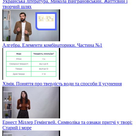
Українська література. Микола Вінграновський. Життєвий і
творчий шлях
Алгебра. Елементи комбінаторики. Частина №1
Хімія. Поняття про твердість води та способи її усунення
Ернест Міллер Гемінгвей. Символіка та ознаки притчі у творі:
Старий і море