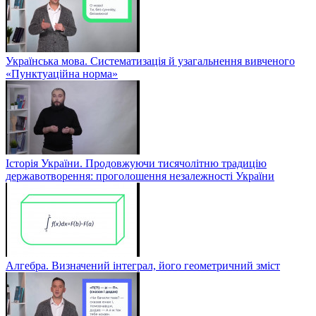
Українська мова. Систематизація й узагальнення вивченого
«Пунктуаційна норма»
Історія України. Продовжуючи тисячолітню традицію
державотворення: проголошення незалежності України
Алгебра. Визначений інтеграл, його геометричний зміст