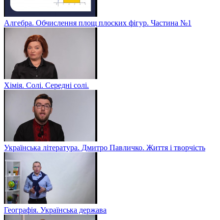
Алгебра. Обчислення площ плоских фігур. Частина №1
Хімія. Солі. Середні солі.
Українська література. Дмитро Павличко. Життя і творчість
Географія. Українська держава