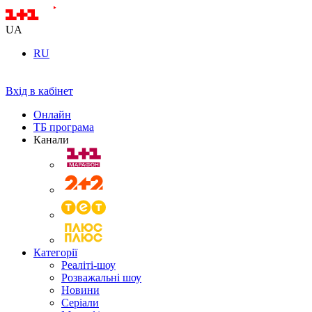
UA
RU
Вхід в кабінет
Онлайн
ТБ програма
Канали
Категорії
Реаліті-шоу
Розважальні шоу
Новини
Серіали