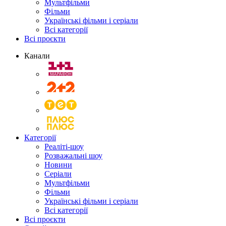
Мультфільми
Фільми
Українські фільми і серіали
Всі категорії
Всі проєкти
Канали
Категорії
Реаліті-шоу
Розважальні шоу
Новини
Серіали
Мультфільми
Фільми
Українські фільми і серіали
Всі категорії
Всі проєкти