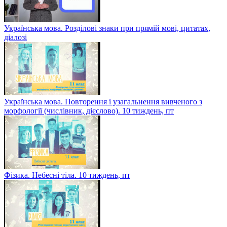
Українська мова. Розділові знаки при прямій мові, цитатах,
діалозі
Українська мова. Повторення і узагальнення вивченого з
морфології (числівник, дієслово). 10 тиждень, пт
Фізика. Небесні тіла. 10 тиждень, пт