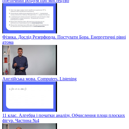
поетичний роздум про мистецтво
Фізика. Дослід Резерфорда. Постулати Бора. Енергетичні рівні
атома
Англійська мова. Computers. Listening
11 клас. Алгебра і початки аналізу. Обчислення площ плоских
фігур. Частина №4