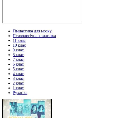
Гімнастика для мозку
Психологічна хвилинка
11 клас
10 клас
9 клас
8 клас
7 клас
6 клас
5 клас
4 клас
3 клас
2 клас
1 клас
Руханка