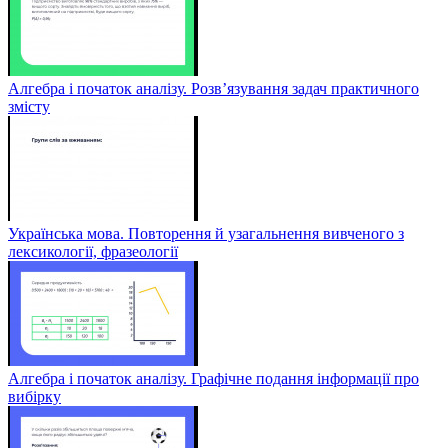
Алгебра і початок аналізу. Розв’язування задач практичного
змісту
Українська мова. Повторення й узагальнення вивченого з
лексикології, фразеології
Алгебра і початок аналізу. Графічне подання інформації про
вибірку