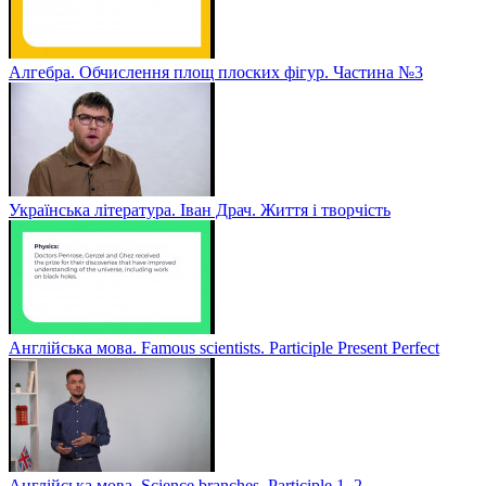
Алгебра. Обчислення площ плоских фігур. Частина №3
Українська література. Іван Драч. Життя і творчість
Англійська мова. Famous scientists. Participle Present Perfect
Англійська мова. Sсience branches. Participle 1, 2