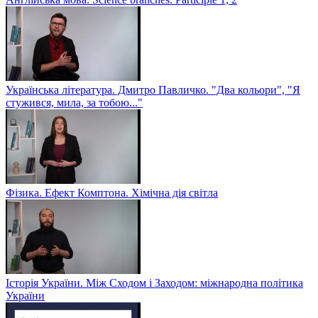
Українська література. Дмитро Павличко. "Два кольори", "Я
стужився, мила, за тобою..."
Фізика. Ефект Комптона. Хімічна дія світла
Історія України. Між Сходом і Заходом: міжнародна політика
України