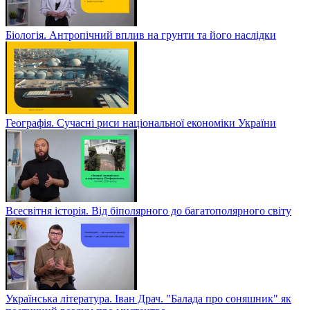
Біологія. Антропічний вплив на грунти та його наслідки
Географія. Сучасні риси національної економіки України
Всесвітня історія. Від біполярного до багатополярного світу
Українська література. Іван Драч. "Балада про соняшник" як