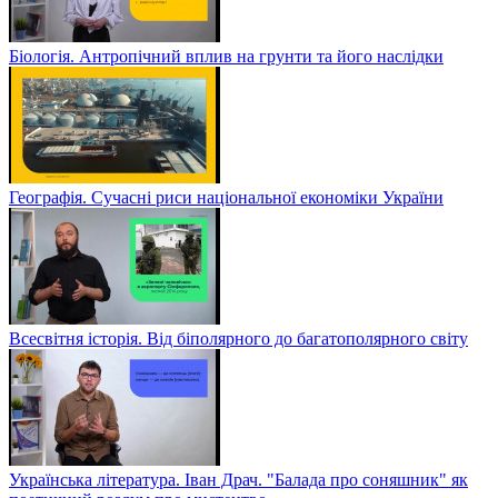
Біологія. Антропічний вплив на грунти та його наслідки
Географія. Сучасні риси національної економіки України
Всесвітня історія. Від біполярного до багатополярного світу
Українська література. Іван Драч. "Балада про соняшник" як