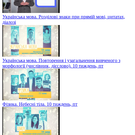
Українська мова. Розділові знаки при прямій мові, цитатах,
діалозі
Українська мова. Повторення і узагальнення вивченого з
морфології (числівник, дієслово). 10 тиждень, пт
Фізика. Небесні тіла. 10 тиждень, пт