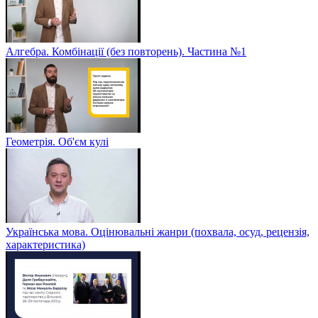
Алгебра. Комбінації (без повторень). Частина №1
Геометрія. Об'єм кулі
Українська мова. Оцінювальні жанри (похвала, осуд, рецензія,
характеристика)