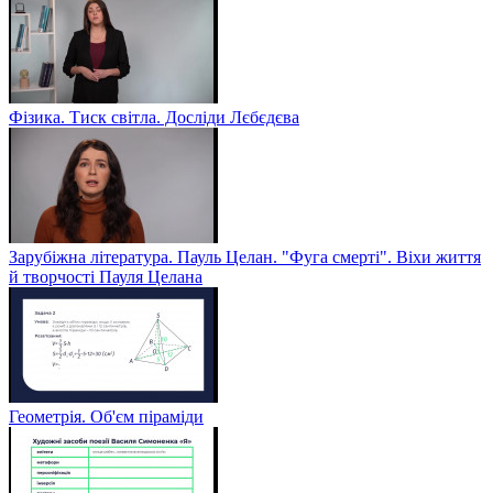
Фізика. Тиск світла. Досліди Лєбєдєва
Зарубіжна література. Пауль Целан. "Фуга смерті". Віхи життя
й творчості Пауля Целана
Геометрія. Об'єм піраміди