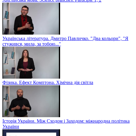
Українська література. Дмитро Павличко. "Два кольори", "Я
стужився, мила, за тобою..."
Фізика. Ефект Комптона. Хімічна дія світла
Історія України. Між Сходом і Заходом: міжнародна політика
України