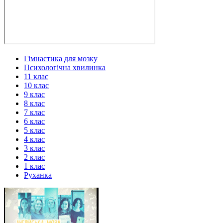
Гімнастика для мозку
Психологічна хвилинка
11 клас
10 клас
9 клас
8 клас
7 клас
6 клас
5 клас
4 клас
3 клас
2 клас
1 клас
Руханка