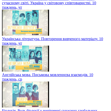
сучасному світі. Україна у світовому співтоваристві. 10
тиждень, чт
Українська література. Повторення вивченого матеріалу. 10
тиждень, чт
Англійська мова. Письмова мовленнєва взаємодія. 10
тиждень, ср
Біологія. Роль біології у вирішенні сучасних глобальних