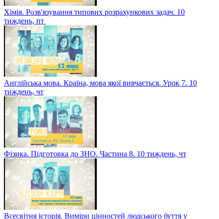
Хімія. Розв'язування типових розрахункових задач. 10
тиждень, пт
Англійська мова. Країна, мова якої вивчається. Урок 7. 10
тиждень, чт
Фізика. Підготовка до ЗНО. Частина 8. 10 тиждень, чт
Всесвітня історія. Виміри цінностей людського буття у