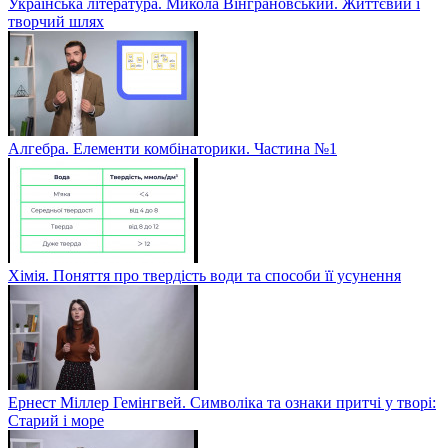
Українська література. Микола Вінграновський. Життєвий і
творчий шлях
Алгебра. Елементи комбінаторики. Частина №1
Хімія. Поняття про твердість води та способи її усунення
Ернест Міллер Гемінгвей. Символіка та ознаки притчі у творі:
Старий і море