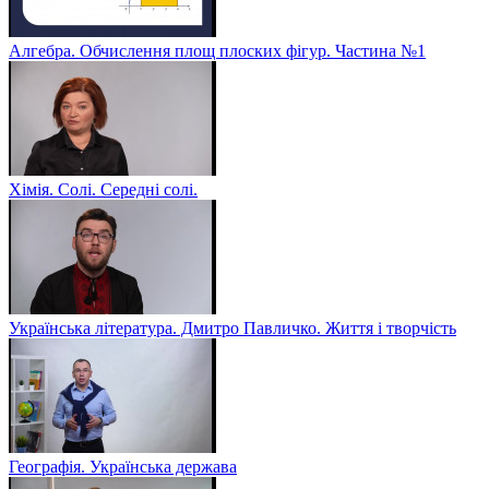
Алгебра. Обчислення площ плоских фігур. Частина №1
Хімія. Солі. Середні солі.
Українська література. Дмитро Павличко. Життя і творчість
Географія. Українська держава