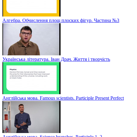
Алгебра. Обчислення площ плоских фігур. Частина №3
Українська література. Іван Драч. Життя і творчість
Англійська мова. Famous scientists. Participle Present Perfect
Англійська мова. Sсience branches. Participle 1, 2