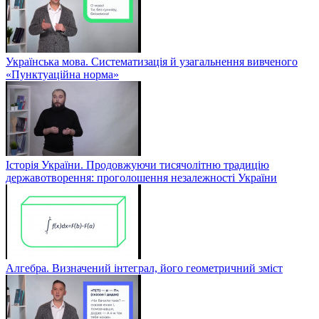
Українська мова. Систематизація й узагальнення вивченого
«Пунктуаційна норма»
Історія України. Продовжуючи тисячолітню традицію
державотворення: проголошення незалежності України
Алгебра. Визначений інтеграл, його геометричний зміст