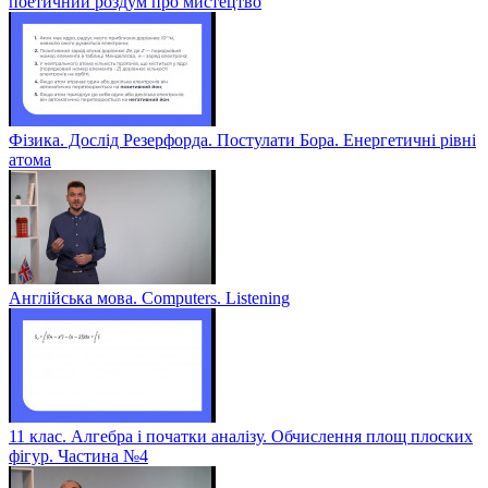
поетичний роздум про мистецтво
Фізика. Дослід Резерфорда. Постулати Бора. Енергетичні рівні
атома
Англійська мова. Computers. Listening
11 клас. Алгебра і початки аналізу. Обчислення площ плоских
фігур. Частина №4