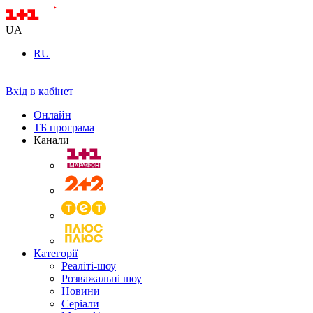
UA
RU
Вхід в кабінет
Онлайн
ТБ програма
Канали
Категорії
Реаліті-шоу
Розважальні шоу
Новини
Серіали