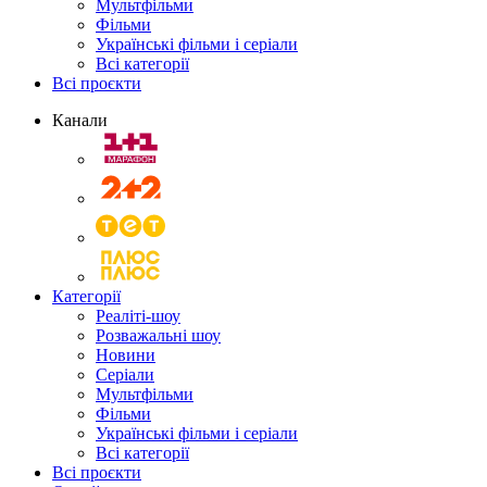
Мультфільми
Фільми
Українські фільми і серіали
Всі категорії
Всі проєкти
Канали
Категорії
Реаліті-шоу
Розважальні шоу
Новини
Серіали
Мультфільми
Фільми
Українські фільми і серіали
Всі категорії
Всі проєкти