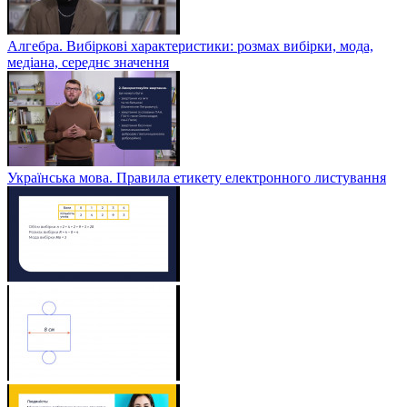
Алгебра. Вибіркові характеристики: розмах вибірки, мода,
медіана, середнє значення
Українська мова. Правила етикету електронного листування