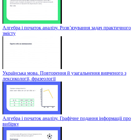
Алгебра і початок аналізу. Розв’язування задач практичного
змісту
Українська мова. Повторення й узагальнення вивченого з
лексикології, фразеології
Алгебра і початок аналізу. Графічне подання інформації про
вибірку