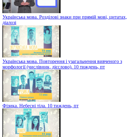
Українська мова. Розділові знаки при прямій мові, цитатах,
діалозі
Українська мова. Повторення і узагальнення вивченого з
морфології (числівник, дієслово). 10 тиждень, пт
Фізика. Небесні тіла. 10 тиждень, пт