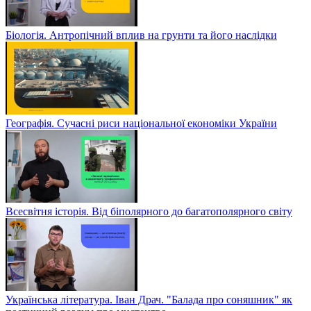
Біологія. Антропічний вплив на грунти та його наслідки
Географія. Сучасні риси національної економіки України
Всесвітня історія. Від біполярного до багатополярного світу
Українська література. Іван Драч. "Балада про соняшник" як