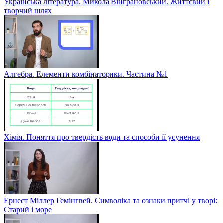
Українська література. Микола Вінграновський. Життєвий і
творчий шлях
Алгебра. Елементи комбінаторики. Частина №1
Хімія. Поняття про твердість води та способи її усунення
Ернест Міллер Гемінгвей. Символіка та ознаки притчі у творі:
Старий і море