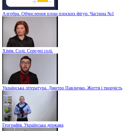
Алгебра. Обчислення площ плоских фігур. Частина №1
Хімія. Солі. Середні солі.
Українська література. Дмитро Павличко. Життя і творчість
Географія. Українська держава