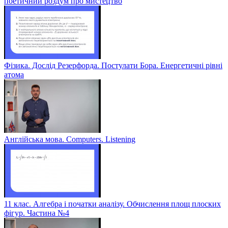
поетичний роздум про мистецтво
Фізика. Дослід Резерфорда. Постулати Бора. Енергетичні рівні
атома
Англійська мова. Computers. Listening
11 клас. Алгебра і початки аналізу. Обчислення площ плоских
фігур. Частина №4