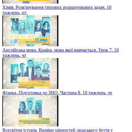
Хімія. Розв'язування типових розрахункових задач. 10
тиждень, пт
Англійська мова. Країна, мова якої вивчається. Урок 7. 10
тиждень, чт
Фізика. Підготовка до ЗНО. Частина 8. 10 тиждень, чт
Всесвітня історія. Виміри цінностей людського буття у