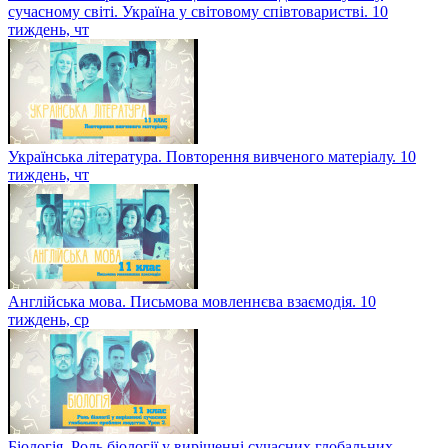
сучасному світі. Україна у світовому співтоваристві. 10
тиждень, чт
Українська література. Повторення вивченого матеріалу. 10
тиждень, чт
Англійська мова. Письмова мовленнєва взаємодія. 10
тиждень, ср
Біологія. Роль біології у вирішенні сучасних глобальних