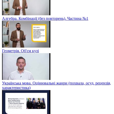
Алгебра. Комбінації (без повторень). Частина №1
Геометрія. Об'єм кулі
Українська мова. Оцінювальні жанри (похвала, осуд, рецензія,
характеристика)