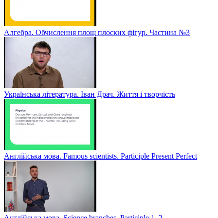
Алгебра. Обчислення площ плоских фігур. Частина №3
Українська література. Іван Драч. Життя і творчість
Англійська мова. Famous scientists. Participle Present Perfect
Англійська мова. Sсience branches. Participle 1, 2