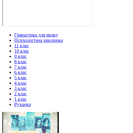
Гімнастика для мозку
Психологічна хвилинка
11 клас
10 клас
9 клас
8 клас
7 клас
6 клас
5 клас
4 клас
3 клас
2 клас
1 клас
Руханка