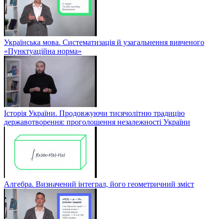
Українська мова. Систематизація й узагальнення вивченого
«Пунктуаційна норма»
Історія України. Продовжуючи тисячолітню традицію
державотворення: проголошення незалежності України
Алгебра. Визначений інтеграл, його геометричний зміст