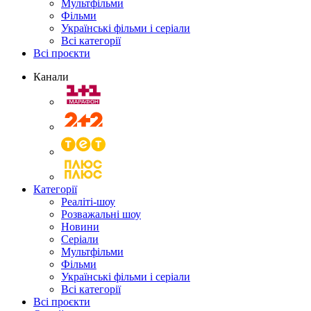
Мультфільми
Фільми
Українські фільми і серіали
Всі категорії
Всі проєкти
Канали
Категорії
Реаліті-шоу
Розважальні шоу
Новини
Серіали
Мультфільми
Фільми
Українські фільми і серіали
Всі категорії
Всі проєкти