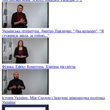
Українська література. Дмитро Павличко. "Два кольори", "Я
стужився, мила, за тобою..."
Фізика. Ефект Комптона. Хімічна дія світла
Історія України. Між Сходом і Заходом: міжнародна політика
України