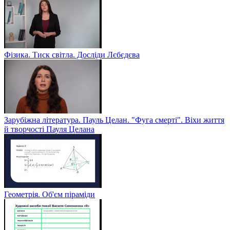
Фізика. Тиск світла. Досліди Лєбєдєва
Зарубіжна література. Пауль Целан. "Фуга смерті". Віхи життя
й творчості Пауля Целана
Геометрія. Об'єм піраміди