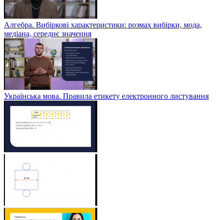
Алгебра. Вибіркові характеристики: розмах вибірки, мода,
медіана, середнє значення
Українська мова. Правила етикету електронного листування