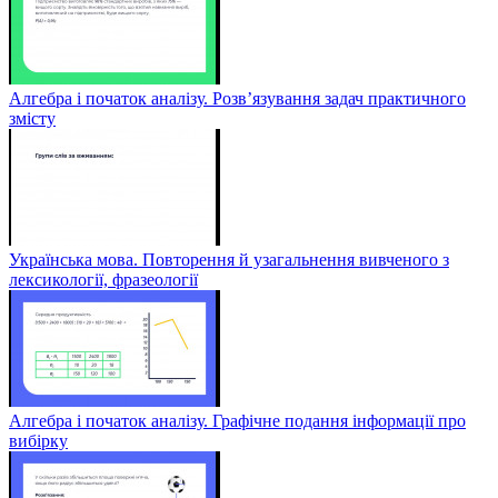
Алгебра і початок аналізу. Розв’язування задач практичного
змісту
Українська мова. Повторення й узагальнення вивченого з
лексикології, фразеології
Алгебра і початок аналізу. Графічне подання інформації про
вибірку