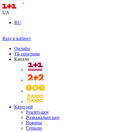
UA
RU
Вхід в кабінет
Онлайн
ТБ програма
Канали
Категорії
Реаліті-шоу
Розважальні шоу
Новини
Серіали