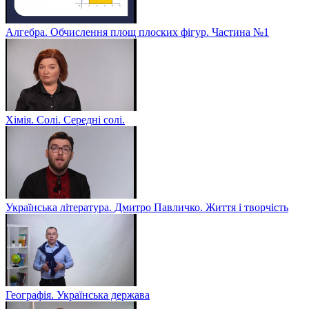
Алгебра. Обчислення площ плоских фігур. Частина №1
Хімія. Солі. Середні солі.
Українська література. Дмитро Павличко. Життя і творчість
Географія. Українська держава