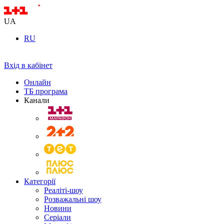
UA
RU
Вхід в кабінет
Онлайн
ТБ програма
Канали
Категорії
Реаліті-шоу
Розважальні шоу
Новини
Серіали