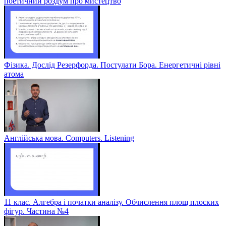
поетичний роздум про мистецтво
Фізика. Дослід Резерфорда. Постулати Бора. Енергетичні рівні
атома
Англійська мова. Computers. Listening
11 клас. Алгебра і початки аналізу. Обчислення площ плоских
фігур. Частина №4