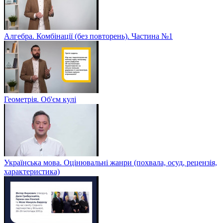
Алгебра. Комбінації (без повторень). Частина №1
Геометрія. Об'єм кулі
Українська мова. Оцінювальні жанри (похвала, осуд, рецензія,
характеристика)