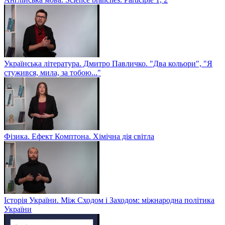
Українська література. Дмитро Павличко. "Два кольори", "Я
стужився, мила, за тобою..."
Фізика. Ефект Комптона. Хімічна дія світла
Історія України. Між Сходом і Заходом: міжнародна політика
України