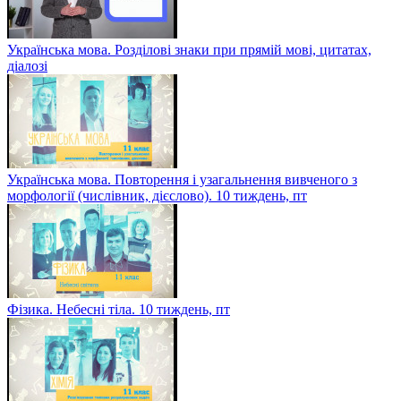
Українська мова. Розділові знаки при прямій мові, цитатах,
діалозі
Українська мова. Повторення і узагальнення вивченого з
морфології (числівник, дієслово). 10 тиждень, пт
Фізика. Небесні тіла. 10 тиждень, пт