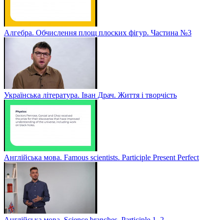
Алгебра. Обчислення площ плоских фігур. Частина №3
Українська література. Іван Драч. Життя і творчість
Англійська мова. Famous scientists. Participle Present Perfect
Англійська мова. Sсience branches. Participle 1, 2