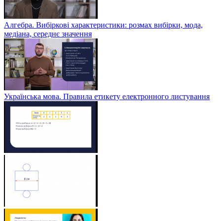
Алгебра. Вибіркові характеристики: розмах вибірки, мода,
медіана, середнє значення
Українська мова. Правила етикету електронного листування