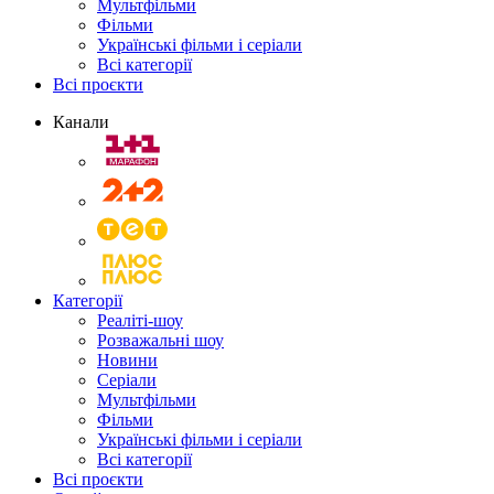
Мультфільми
Фільми
Українські фільми і серіали
Всі категорії
Всі проєкти
Канали
Категорії
Реаліті-шоу
Розважальні шоу
Новини
Серіали
Мультфільми
Фільми
Українські фільми і серіали
Всі категорії
Всі проєкти