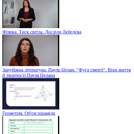
Фізика. Тиск світла. Досліди Лєбєдєва
Зарубіжна література. Пауль Целан. "Фуга смерті". Віхи життя
й творчості Пауля Целана
Геометрія. Об'єм піраміди