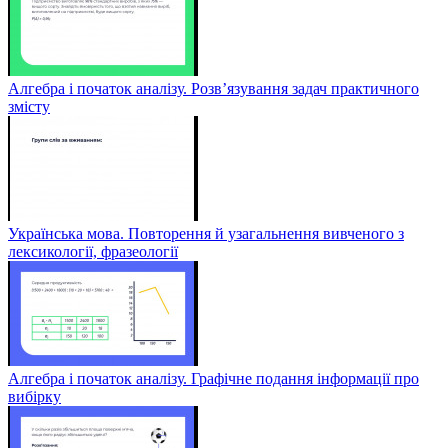
Алгебра і початок аналізу. Розв’язування задач практичного
змісту
Українська мова. Повторення й узагальнення вивченого з
лексикології, фразеології
Алгебра і початок аналізу. Графічне подання інформації про
вибірку