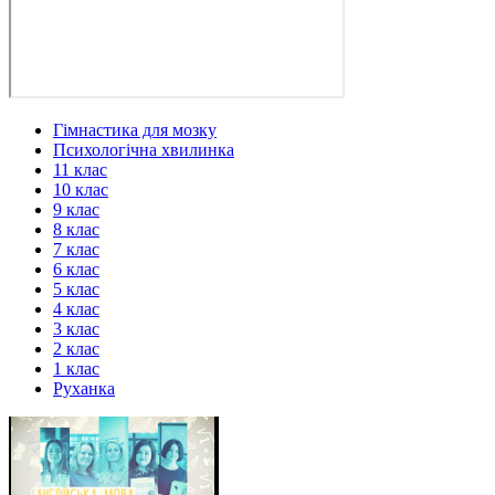
Гімнастика для мозку
Психологічна хвилинка
11 клас
10 клас
9 клас
8 клас
7 клас
6 клас
5 клас
4 клас
3 клас
2 клас
1 клас
Руханка