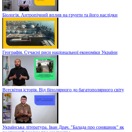
Біологія. Антропічний вплив на грунти та його наслідки
Географія. Сучасні риси національної економіки України
Всесвітня історія. Від біполярного до багатополярного світу
Українська література. Іван Драч. "Балада про соняшник" як