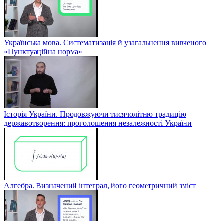
Українська мова. Систематизація й узагальнення вивченого
«Пунктуаційна норма»
Історія України. Продовжуючи тисячолітню традицію
державотворення: проголошення незалежності України
Алгебра. Визначений інтеграл, його геометричний зміст