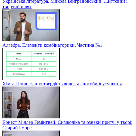
Українська література. Микола Вінграновський. Життєвий і
творчий шлях
Алгебра. Елементи комбінаторики. Частина №1
Хімія. Поняття про твердість води та способи її усунення
Ернест Міллер Гемінгвей. Символіка та ознаки притчі у творі:
Старий і море