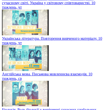
сучасному світі. Україна у світовому співтоваристві. 10
тиждень, чт
Українська література. Повторення вивченого матеріалу. 10
тиждень, чт
Англійська мова. Письмова мовленнєва взаємодія. 10
тиждень, ср
Біологія. Роль біології у вирішенні сучасних глобальних