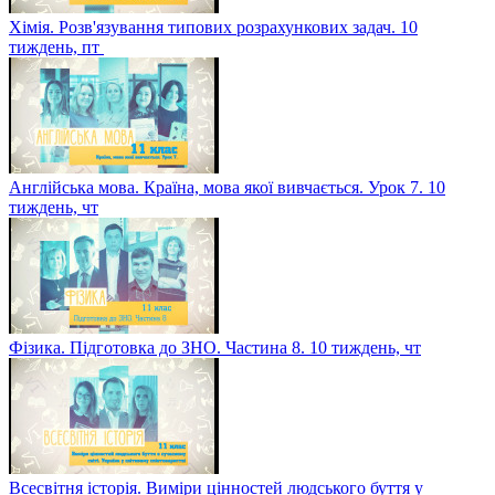
Хімія. Розв'язування типових розрахункових задач. 10
тиждень, пт
Англійська мова. Країна, мова якої вивчається. Урок 7. 10
тиждень, чт
Фізика. Підготовка до ЗНО. Частина 8. 10 тиждень, чт
Всесвітня історія. Виміри цінностей людського буття у