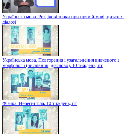
Українська мова. Розділові знаки при прямій мові, цитатах,
діалозі
Українська мова. Повторення і узагальнення вивченого з
морфології (числівник, дієслово). 10 тиждень, пт
Фізика. Небесні тіла. 10 тиждень, пт