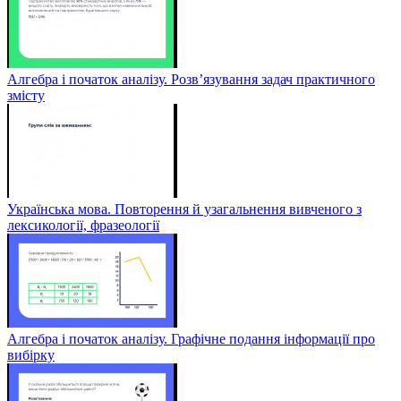
Алгебра і початок аналізу. Розв’язування задач практичного
змісту
Українська мова. Повторення й узагальнення вивченого з
лексикології, фразеології
Алгебра і початок аналізу. Графічне подання інформації про
вибірку