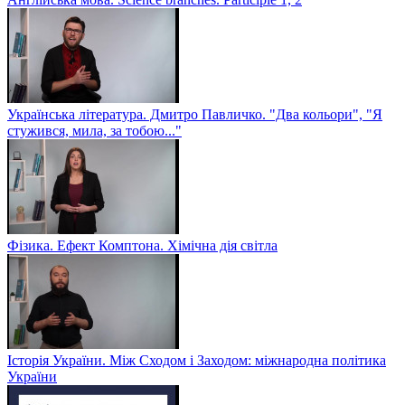
Українська література. Дмитро Павличко. "Два кольори", "Я
стужився, мила, за тобою..."
Фізика. Ефект Комптона. Хімічна дія світла
Історія України. Між Сходом і Заходом: міжнародна політика
України