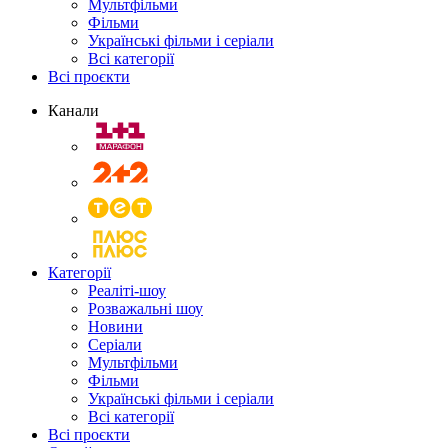
Мультфільми
Фільми
Українські фільми і серіали
Всі категорії
Всі проєкти
Канали
Категорії
Реаліті-шоу
Розважальні шоу
Новини
Серіали
Мультфільми
Фільми
Українські фільми і серіали
Всі категорії
Всі проєкти