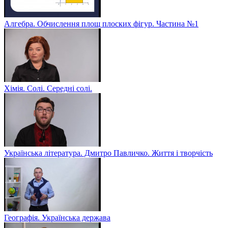
Алгебра. Обчислення площ плоских фігур. Частина №1
Хімія. Солі. Середні солі.
Українська література. Дмитро Павличко. Життя і творчість
Географія. Українська держава