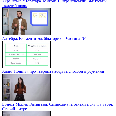
Українська література. Микола Вінграновський. Життєвий і
творчий шлях
Алгебра. Елементи комбінаторики. Частина №1
Хімія. Поняття про твердість води та способи її усунення
Ернест Міллер Гемінгвей. Символіка та ознаки притчі у творі:
Старий і море