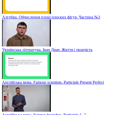
Алгебра. Обчислення площ плоских фігур. Частина №3
Українська література. Іван Драч. Життя і творчість
Англійська мова. Famous scientists. Participle Present Perfect
Англійська мова. Sсience branches. Participle 1, 2