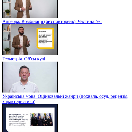
Алгебра. Комбінації (без повторень). Частина №1
Геометрія. Об'єм кулі
Українська мова. Оцінювальні жанри (похвала, осуд, рецензія,
характеристика)