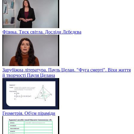
Фізика. Тиск світла. Досліди Лєбєдєва
Зарубіжна література. Пауль Целан. "Фуга смерті". Віхи життя
й творчості Пауля Целана
Геометрія. Об'єм піраміди