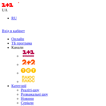
UA
RU
Вхід в кабінет
Онлайн
ТБ програма
Канали
Категорії
Реаліті-шоу
Розважальні шоу
Новини
Серіали