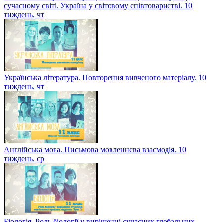
сучасному світі. Україна у світовому співтоваристві. 10
тиждень, чт
Українська література. Повторення вивченого матеріалу. 10
тиждень, чт
Англійська мова. Письмова мовленнєва взаємодія. 10
тиждень, ср
Біологія. Роль біології у вирішенні сучасних глобальних