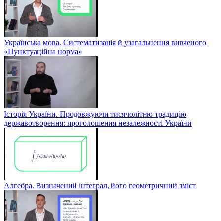
Українська мова. Систематизація й узагальнення вивченого
«Пунктуаційна норма»
Історія України. Продовжуючи тисячолітню традицію
державотворення: проголошення незалежності України
Алгебра. Визначений інтеграл, його геометричний зміст