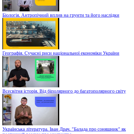
Біологія. Антропічний вплив на грунти та його наслідки
Географія. Сучасні риси національної економіки України
Всесвітня історія. Від біполярного до багатополярного світу
Українська література. Іван Драч. "Балада про соняшник" як