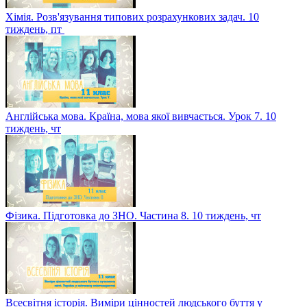
Хімія. Розв'язування типових розрахункових задач. 10
тиждень, пт
Англійська мова. Країна, мова якої вивчається. Урок 7. 10
тиждень, чт
Фізика. Підготовка до ЗНО. Частина 8. 10 тиждень, чт
Всесвітня історія. Виміри цінностей людського буття у