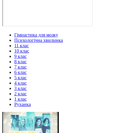
Гімнастика для мозку
Психологічна хвилинка
11 клас
10 клас
9 клас
8 клас
7 клас
6 клас
5 клас
4 клас
3 клас
2 клас
1 клас
Руханка