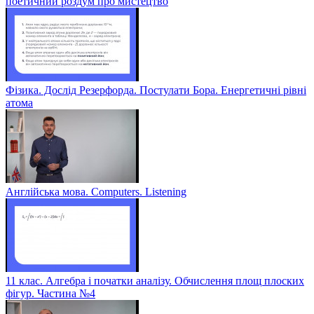
поетичний роздум про мистецтво
Фізика. Дослід Резерфорда. Постулати Бора. Енергетичні рівні
атома
Англійська мова. Computers. Listening
11 клас. Алгебра і початки аналізу. Обчислення площ плоских
фігур. Частина №4