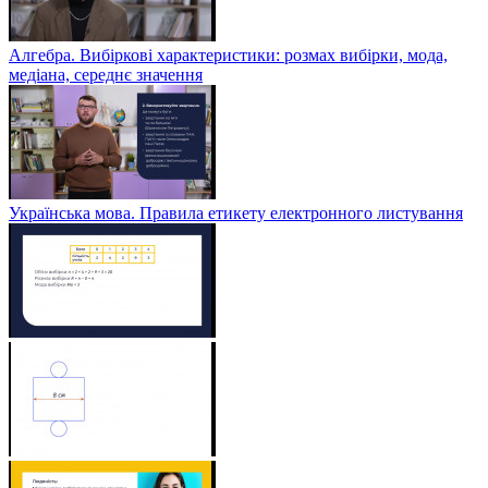
Алгебра. Вибіркові характеристики: розмах вибірки, мода,
медіана, середнє значення
Українська мова. Правила етикету електронного листування