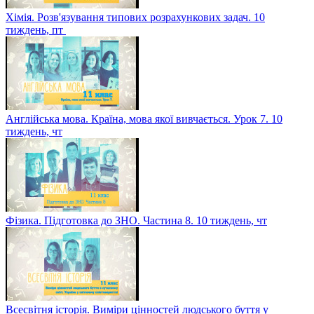
Хімія. Розв'язування типових розрахункових задач. 10
тиждень, пт
Англійська мова. Країна, мова якої вивчається. Урок 7. 10
тиждень, чт
Фізика. Підготовка до ЗНО. Частина 8. 10 тиждень, чт
Всесвітня історія. Виміри цінностей людського буття у