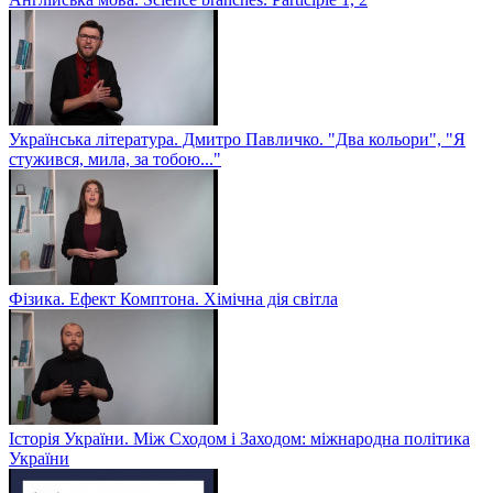
Українська література. Дмитро Павличко. "Два кольори", "Я
стужився, мила, за тобою..."
Фізика. Ефект Комптона. Хімічна дія світла
Історія України. Між Сходом і Заходом: міжнародна політика
України