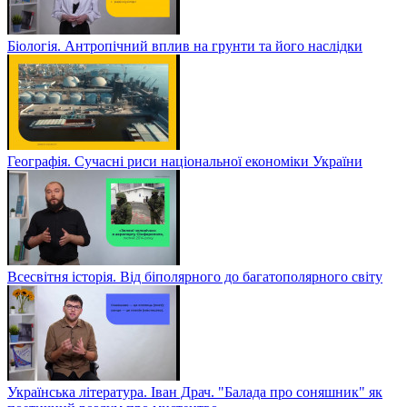
Біологія. Антропічний вплив на грунти та його наслідки
Географія. Сучасні риси національної економіки України
Всесвітня історія. Від біполярного до багатополярного світу
Українська література. Іван Драч. "Балада про соняшник" як