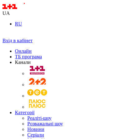
UA
RU
Вхід в кабінет
Онлайн
ТБ програма
Канали
Категорії
Реаліті-шоу
Розважальні шоу
Новини
Серіали