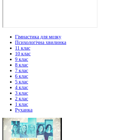
Гімнастика для мозку
Психологічна хвилинка
11 клас
10 клас
9 клас
8 клас
7 клас
6 клас
5 клас
4 клас
3 клас
2 клас
1 клас
Руханка