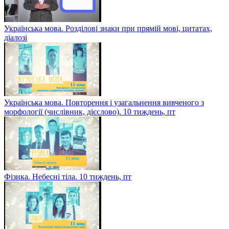
Українська мова. Розділові знаки при прямій мові, цитатах,
діалозі
Українська мова. Повторення і узагальнення вивченого з
морфології (числівник, дієслово). 10 тиждень, пт
Фізика. Небесні тіла. 10 тиждень, пт