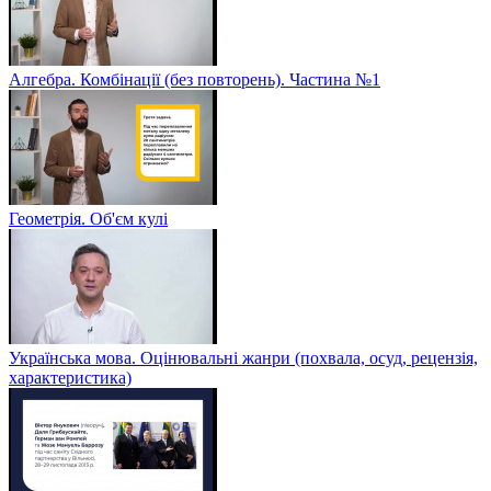
Алгебра. Комбінації (без повторень). Частина №1
Геометрія. Об'єм кулі
Українська мова. Оцінювальні жанри (похвала, осуд, рецензія,
характеристика)