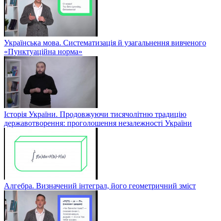
Українська мова. Систематизація й узагальнення вивченого
«Пунктуаційна норма»
Історія України. Продовжуючи тисячолітню традицію
державотворення: проголошення незалежності України
Алгебра. Визначений інтеграл, його геометричний зміст