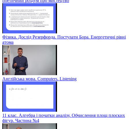
поетичний роздум про мистецтво
Фізика. Дослід Резерфорда. Постулати Бора. Енергетичні рівні
атома
Англійська мова. Computers. Listening
11 клас. Алгебра і початки аналізу. Обчислення площ плоских
фігур. Частина №4