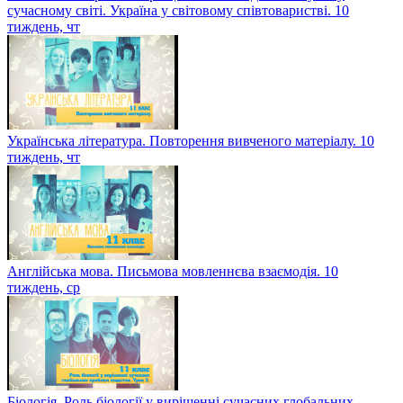
сучасному світі. Україна у світовому співтоваристві. 10
тиждень, чт
Українська література. Повторення вивченого матеріалу. 10
тиждень, чт
Англійська мова. Письмова мовленнєва взаємодія. 10
тиждень, ср
Біологія. Роль біології у вирішенні сучасних глобальних