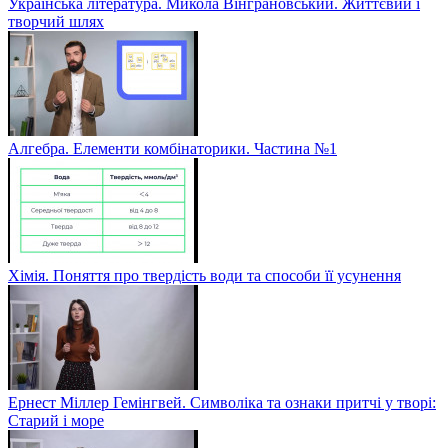
Українська література. Микола Вінграновський. Життєвий і
творчий шлях
Алгебра. Елементи комбінаторики. Частина №1
Хімія. Поняття про твердість води та способи її усунення
Ернест Міллер Гемінгвей. Символіка та ознаки притчі у творі:
Старий і море