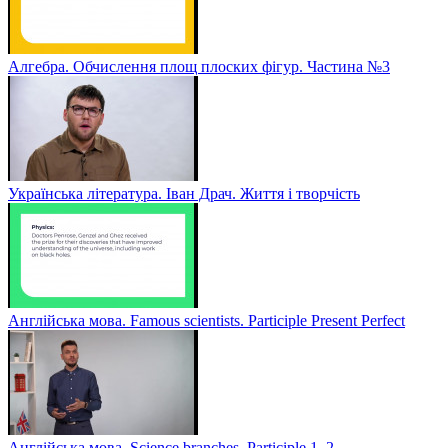
Алгебра. Обчислення площ плоских фігур. Частина №3
Українська література. Іван Драч. Життя і творчість
Англійська мова. Famous scientists. Participle Present Perfect
Англійська мова. Sсience branches. Participle 1, 2