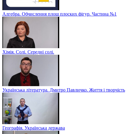
Алгебра. Обчислення площ плоских фігур. Частина №1
Хімія. Солі. Середні солі.
Українська література. Дмитро Павличко. Життя і творчість
Географія. Українська держава