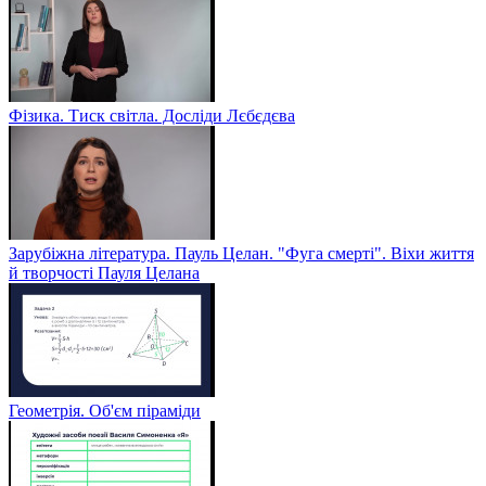
Фізика. Тиск світла. Досліди Лєбєдєва
Зарубіжна література. Пауль Целан. "Фуга смерті". Віхи життя
й творчості Пауля Целана
Геометрія. Об'єм піраміди