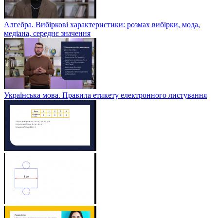
Алгебра. Вибіркові характеристики: розмах вибірки, мода,
медіана, середнє значення
Українська мова. Правила етикету електронного листування