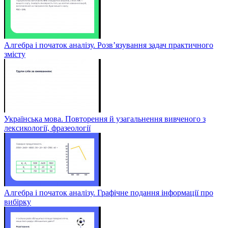
Алгебра і початок аналізу. Розв’язування задач практичного
змісту
Українська мова. Повторення й узагальнення вивченого з
лексикології, фразеології
Алгебра і початок аналізу. Графічне подання інформації про
вибірку