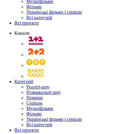
Мультфільми
Фільми
Українські фільми і серіали
Всі категорії
Всі проєкти
Канали
Категорії
Реаліті-шоу
Розважальні шоу
Новини
Серіали
Мультфільми
Фільми
Українські фільми і серіали
Всі категорії
Всі проєкти