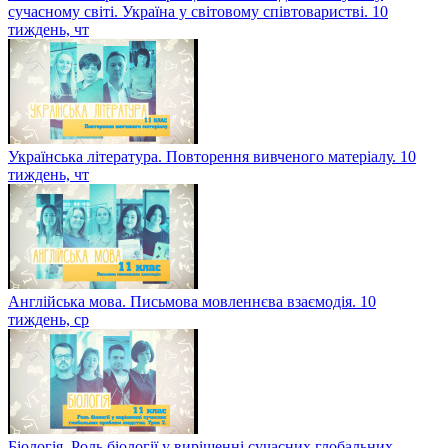
сучасному світі. Україна у світовому співтоваристві. 10
тиждень, чт
Українська література. Повторення вивченого матеріалу. 10
тиждень, чт
Англійська мова. Письмова мовленнєва взаємодія. 10
тиждень, ср
Біологія. Роль біології у вирішенні сучасних глобальних