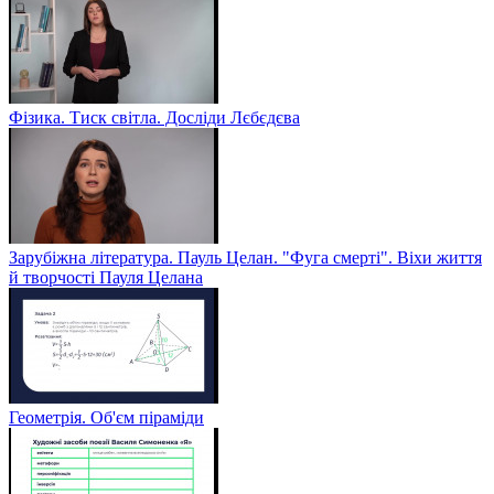
Фізика. Тиск світла. Досліди Лєбєдєва
Зарубіжна література. Пауль Целан. "Фуга смерті". Віхи життя
й творчості Пауля Целана
Геометрія. Об'єм піраміди