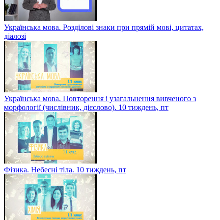
Українська мова. Розділові знаки при прямій мові, цитатах,
діалозі
Українська мова. Повторення і узагальнення вивченого з
морфології (числівник, дієслово). 10 тиждень, пт
Фізика. Небесні тіла. 10 тиждень, пт