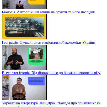
Біологія. Антропічний вплив на грунти та його наслідки
Географія. Сучасні риси національної економіки України
Всесвітня історія. Від біполярного до багатополярного світу
Українська література. Іван Драч. "Балада про соняшник" як