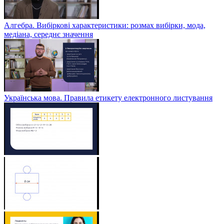
Алгебра. Вибіркові характеристики: розмах вибірки, мода,
медіана, середнє значення
Українська мова. Правила етикету електронного листування