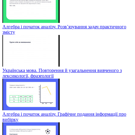
Алгебра і початок аналізу. Розв’язування задач практичного
змісту
Українська мова. Повторення й узагальнення вивченого з
лексикології, фразеології
Алгебра і початок аналізу. Графічне подання інформації про
вибірку