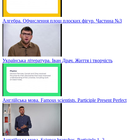
Алгебра. Обчислення площ плоских фігур. Частина №3
Українська література. Іван Драч. Життя і творчість
Англійська мова. Famous scientists. Participle Present Perfect
Англійська мова. Sсience branches. Participle 1, 2