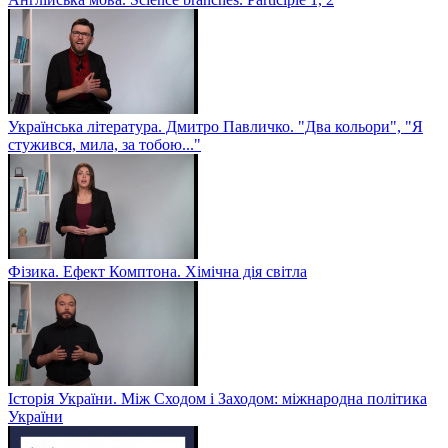
Українська література. Дмитро Павличко. "Два кольори", "Я
стужився, мила, за тобою..."
Фізика. Ефект Комптона. Хімічна дія світла
Історія України. Між Сходом і Заходом: міжнародна політика
України