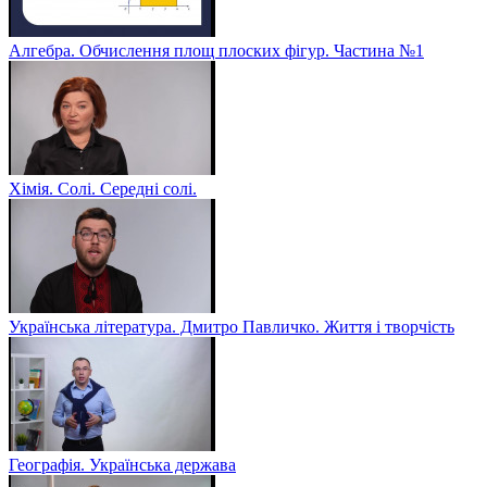
Алгебра. Обчислення площ плоских фігур. Частина №1
Хімія. Солі. Середні солі.
Українська література. Дмитро Павличко. Життя і творчість
Географія. Українська держава