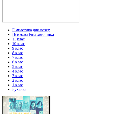
Гімнастика для мозку
Психологічна хвилинка
11 клас
10 клас
9 клас
8 клас
7 клас
6 клас
5 клас
4 клас
3 клас
2 клас
1 клас
Руханка