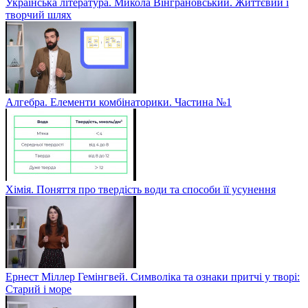
Українська література. Микола Вінграновський. Життєвий і
творчий шлях
Алгебра. Елементи комбінаторики. Частина №1
Хімія. Поняття про твердість води та способи її усунення
Ернест Міллер Гемінгвей. Символіка та ознаки притчі у творі:
Старий і море