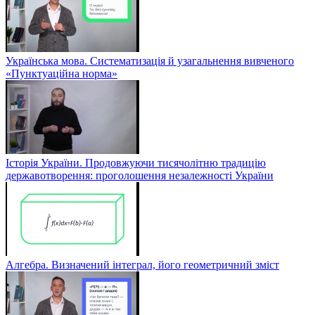
Українська мова. Систематизація й узагальнення вивченого
«Пунктуаційна норма»
Історія України. Продовжуючи тисячолітню традицію
державотворення: проголошення незалежності України
Алгебра. Визначений інтеграл, його геометричний зміст