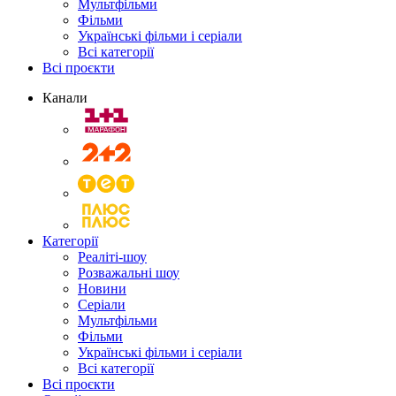
Мультфільми
Фільми
Українські фільми і серіали
Всі категорії
Всі проєкти
Канали
Категорії
Реаліті-шоу
Розважальні шоу
Новини
Серіали
Мультфільми
Фільми
Українські фільми і серіали
Всі категорії
Всі проєкти