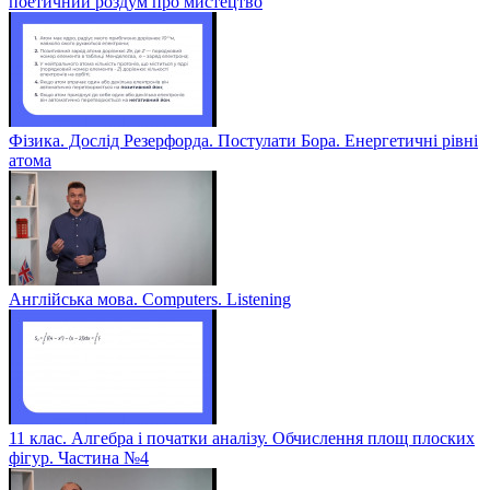
поетичний роздум про мистецтво
Фізика. Дослід Резерфорда. Постулати Бора. Енергетичні рівні
атома
Англійська мова. Computers. Listening
11 клас. Алгебра і початки аналізу. Обчислення площ плоских
фігур. Частина №4