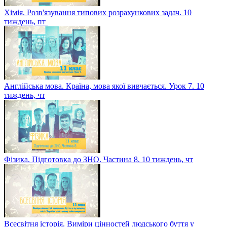
Хімія. Розв'язування типових розрахункових задач. 10
тиждень, пт
Англійська мова. Країна, мова якої вивчається. Урок 7. 10
тиждень, чт
Фізика. Підготовка до ЗНО. Частина 8. 10 тиждень, чт
Всесвітня історія. Виміри цінностей людського буття у