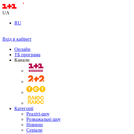
UA
RU
Вхід в кабінет
Онлайн
ТБ програма
Канали
Категорії
Реаліті-шоу
Розважальні шоу
Новини
Серіали