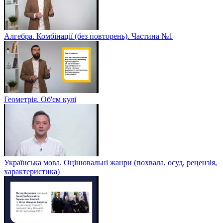
Алгебра. Комбінації (без повторень). Частина №1
Геометрія. Об'єм кулі
Українська мова. Оцінювальні жанри (похвала, осуд, рецензія,
характеристика)