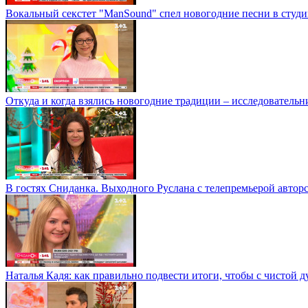
Вокальный секстет "ManSound" спел новогодние песни в студи
Откуда и когда взялись новогодние традиции – исследователь
В гостях Сниданка. Выходного Руслана с телепремьерой автор
Наталья Кадя: как правильно подвести итоги, чтобы с чистой 