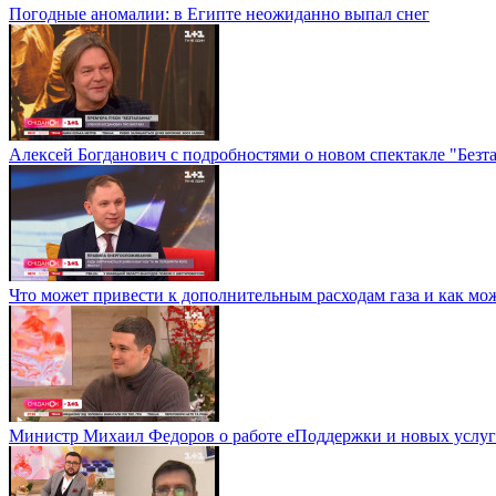
Погодные аномалии: в Египте неожиданно выпал снег
Алексей Богданович с подробностями о новом спектакле "Безт
Что может привести к дополнительным расходам газа и как мо
Министр Михаил Федоров о работе еПоддержки и новых услуга