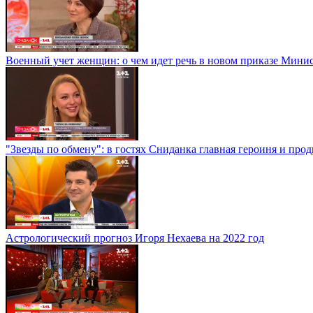
Военный учет женщин: о чем идет речь в новом приказе Мини
"Звезды по обмену": в гостях Сниданка главная героиня и пр
Астрологический прогноз Игоря Нехаева на 2022 год