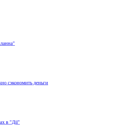
аланна"
жно сэкономить деньги
х в "Дії"