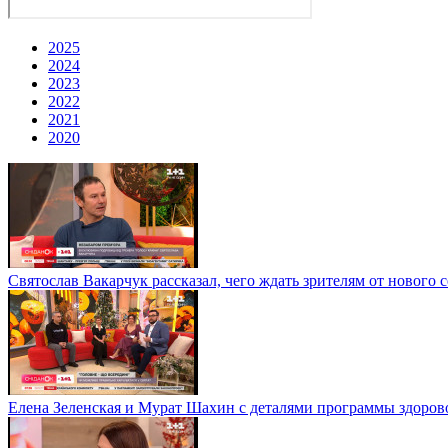
2025
2024
2023
2022
2021
2020
Святослав Вакарчук рассказал, чего ждать зрителям от нового 
Елена Зеленская и Мурат Шахин с деталями программы здорово