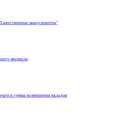
"Таинственные манускрипты"
днего мюзикла
личится сумма возмещения вкладов