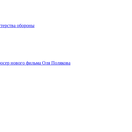
стерства обороны
одюсер нового фильма Оля Полякова