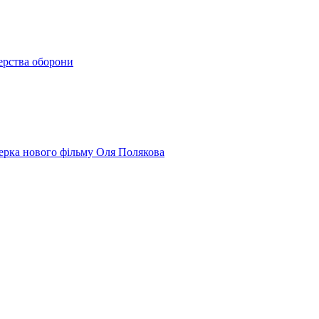
терства оборони
юсерка нового фільму Оля Полякова