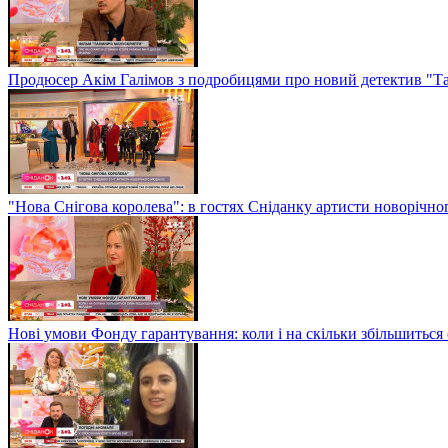
Продюсер Акім Галімов з подробицями про новий детектив "Т
"Нова Снігова королева": в гостях Сніданку артисти новорічн
Нові умови Фонду гарантування: коли і на скільки збільшиться