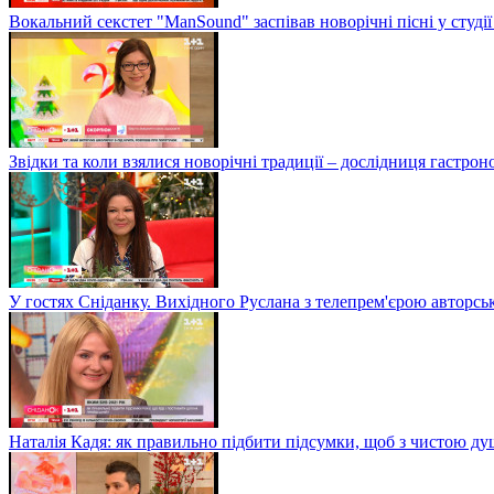
Вокальний секстет "ManSound" заспівав новорічні пісні у студії
Звідки та коли взялися новорічні традиції – дослідниця гастро
У гостях Сніданку. Вихідного Руслана з телепрем'єрою авторсь
Наталія Кадя: як правильно підбити підсумки, щоб з чистою д