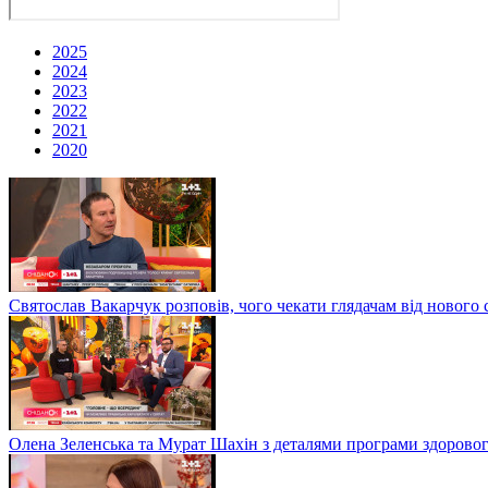
2025
2024
2023
2022
2021
2020
Святослав Вакарчук розповів, чого чекати глядачам від нового 
Олена Зеленська та Мурат Шахін з деталями програми здоровог