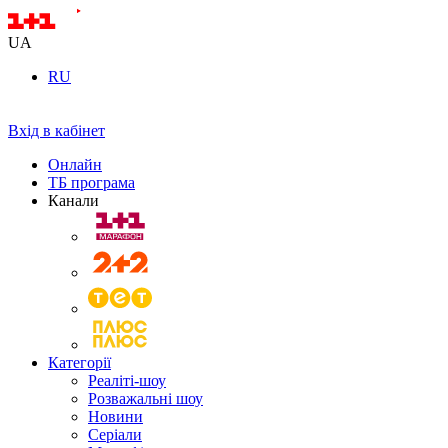
UA
RU
Вхід в кабінет
Онлайн
ТБ програма
Канали
Категорії
Реаліті-шоу
Розважальні шоу
Новини
Серіали