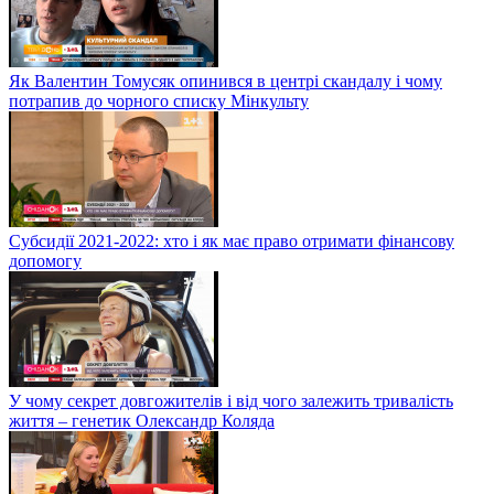
Як Валентин Томусяк опинився в центрі скандалу і чому
потрапив до чорного списку Мінкульту
Субсидії 2021-2022: хто і як має право отримати фінансову
допомогу
У чому секрет довгожителів і від чого залежить тривалість
життя – генетик Олександр Коляда