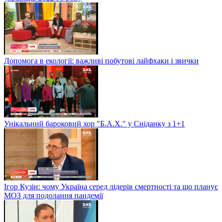
Допомога в екології: важливі побутові лайфхаки і звички
Унікальний бароковий хор "Б.А.Х." у Сніданку з 1+1
Ігор Кузін: чому Україна серед лідерів смертності та що планує
МОЗ для подолання пандемії