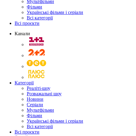
Мультфільми
Фільми
Українські фільми і серіали
Всі категорії
Всі проєкти
Канали
Категорії
Реаліті-шоу
Розважальні шоу
Новини
Серіали
Мультфільми
Фільми
Українські фільми і серіали
Всі категорії
Всі проєкти