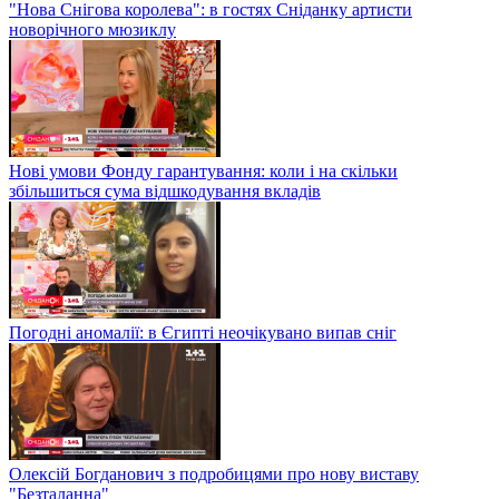
"Нова Снігова королева": в гостях Сніданку артисти
новорічного мюзиклу
Нові умови Фонду гарантування: коли і на скільки
збільшиться сума відшкодування вкладів
Погодні аномалії: в Єгипті неочікувано випав сніг
Олексій Богданович з подробицями про нову виставу
"Безталанна"