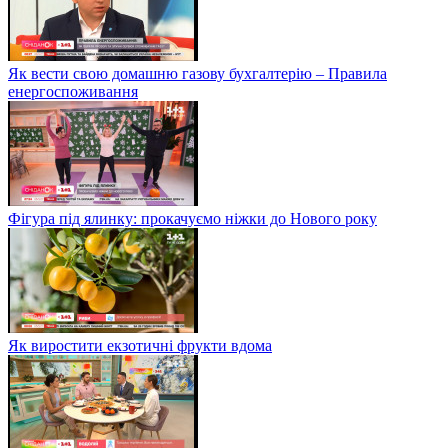
Як вести свою домашню газову бухгалтерію – Правила
енергоспоживання
Фігура під ялинку: прокачуємо ніжки до Нового року
Як виростити екзотичні фрукти вдома