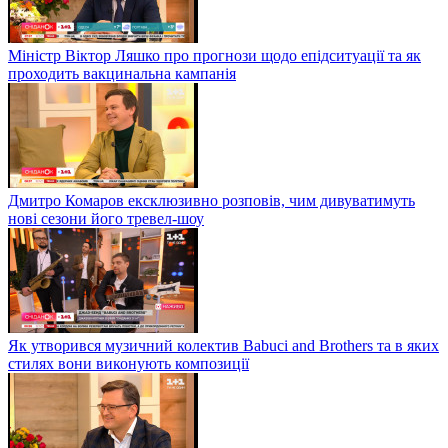
Міністр Віктор Ляшко про прогнози щодо епідситуації та як
проходить вакцинальна кампанія
Дмитро Комаров ексклюзивно розповів, чим дивуватимуть
нові сезони його тревел-шоу
Як утворився музичний колектив Babuci and Brothers та в яких
стилях вони виконують композиції