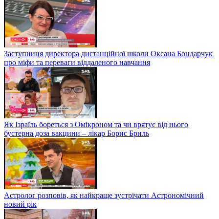
Заступниця директора дистанційної школи Оксана Бондарчук
про міфи та переваги віддаленого навчання
Як Ізраїль бореться з Омікроном та чи врятує від нього
бустерна доза вакцини – лікар Борис Бриль
Астролог розповів, як найкраще зустрічати Астрономічний
новий рік