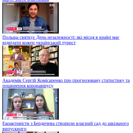
Польща святкує День незалежності: які місця в країні має
відвідати кожен український турист
Академік Сергій Комісаренко про прогнозовану статистику та
поширення коронавірусу
Екоактивісти з Бердичева створили власний сад до шкільного
випускного