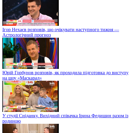
Ігор Нехаєв розповів, що очікувати наступного тижня —
Астрологічний прогноз
Юрій Горбунов розповів, як проходила підготовка до виступу
на шоу «Маскарад»
У студії Сніданку. Вихідний співачка Ірина Федишин разом із
родиною