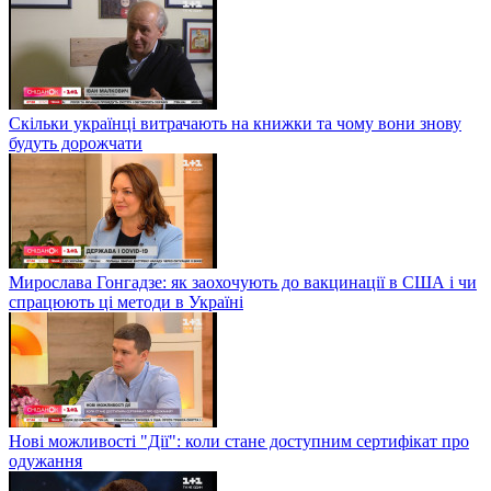
Скільки українці витрачають на книжки та чому вони знову
будуть дорожчати
Мирослава Гонгадзе: як заохочують до вакцинації в США і чи
спрацюють ці методи в Україні
Нові можливості "Дії": коли стане доступним сертифікат про
одужання