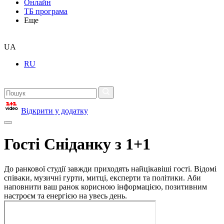
Онлайн
ТБ програма
Еще
UA
RU
Відкрити у додатку
Гості Сніданку з 1+1
До ранкової студії завжди приходять найцікавіші гості. Відомі
співаки, музичні гурти, митці, експерти та політики. Аби
наповнити ваш ранок корисною інформацією, позитивним
настроєм та енергією на увесь день.