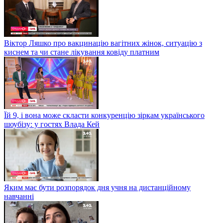
Віктор Ляшко про вакцинацію вагітних жінок, ситуацію з
киснем та чи стане лікування ковіду платним
Їй 9, і вона може скласти конкуренцію зіркам українського
шоубізу: у гостях Влада Кей
Яким має бути розпорядок дня учня на дистанційному
навчанні