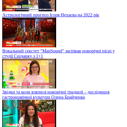
Астрологічний прогноз Ігоря Нехаєва на 2022 рік
Вокальний секстет "ManSound" заспівав новорічні пісні у
студії Сніданку з 1+1
Звідки та коли взялися новорічні традиції – дослідниця
гастрономічної культури Олена Брайченко