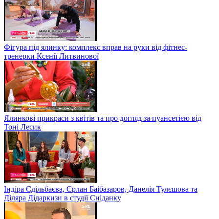
Фігура під ялинку: комплекс вправ на руки від фітнес-
тренерки Ксенії Литвинової
Ялинкові прикраси з квітів та про догляд за пуансетією від
Тоні Лесик
Індіра Єдільбаєва, Єрлан Баібазаров, Данелія Тулєшова та
Діляра Дідаркизи в студії Сніданку