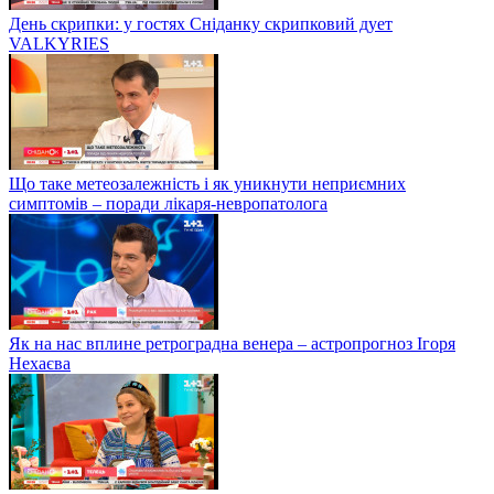
День скрипки: у гостях Сніданку скрипковий дует
VALKYRIES
Що таке метеозалежність і як уникнути неприємних
симптомів – поради лікаря-невропатолога
Як на нас вплине ретроградна венера – астропрогноз Ігоря
Нехаєва