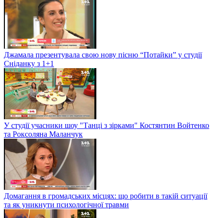
Джамала презентувала свою нову пісню “Потайки” у студії
Сніданку з 1+1
У студії учасники шоу "Танці з зірками" Костянтин Войтенко
та Роксоляна Маланчук
Домагання в громадських місцях: що робити в такій ситуації
та як уникнути психологічної травми