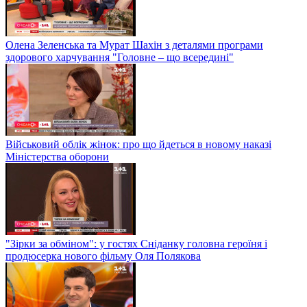
Олена Зеленська та Мурат Шахін з деталями програми
здорового харчування "Головне – що всередині"
Військовий облік жінок: про що йдеться в новому наказі
Міністерства оборони
"Зірки за обміном": у гостях Сніданку головна героїня і
продюсерка нового фільму Оля Полякова