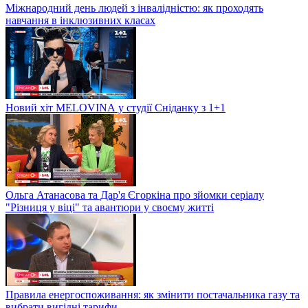
Міжнародний день людей з інвалідністю: як проходять
навчання в інклюзивних класах
Новий хіт MELOVINА у студії Сніданку з 1+1
Ольга Атанасова та Дар'я Єгоркіна про зйомки серіалу
"Різниця у віці" та авантюри у своєму житті
Правила енергоспоживання: як змінити постачальника газу та
вибрати вигідні тарифи