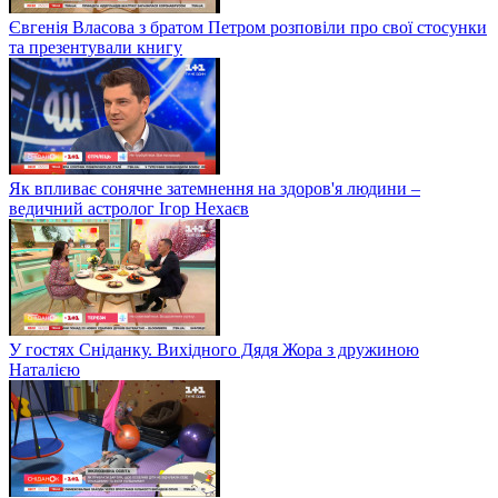
Євгенія Власова з братом Петром розповіли про свої стосунки
та презентували книгу
Як впливає сонячне затемнення на здоров'я людини –
ведичний астролог Ігор Нехаєв
У гостях Сніданку. Вихідного Дядя Жора з дружиною
Наталією