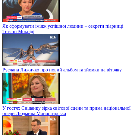
Як сформувати імідж успішної людини – секрети піарниці
Тетяни Мокріді
Руслана Лижичко про новий альбом та зйомки на вітряку
У гостях Сніданку зірка світової сцени та прима національної
опери Людмила Монастирська