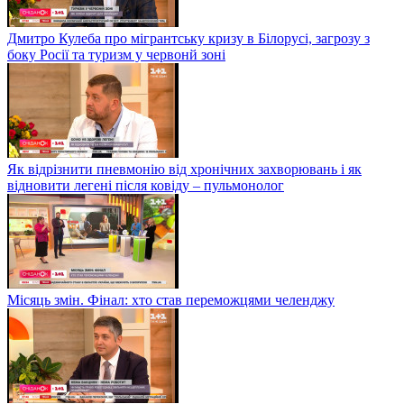
Дмитро Кулеба про мігрантську кризу в Білорусі, загрозу з
боку Росії та туризм у червонй зоні
Як відрізнити пневмонію від хронічних захворювань і як
відновити легені після ковіду – пульмонолог
Місяць змін. Фінал: хто став переможцями челенджу