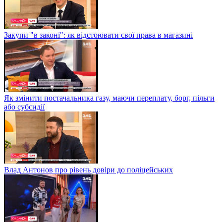
Закупи "в законі": як відстоювати свої права в магазині
Як змінити постачальника газу, маючи переплату, борг, пільги
або субсидії
Влад Антонов про рівень довіри до поліцейських