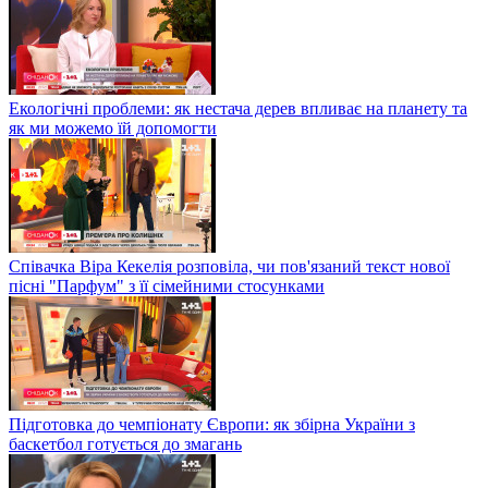
Екологічні проблеми: як нестача дерев впливає на планету та
як ми можемо їй допомогти
Співачка Віра Кекелія розповіла, чи пов'язаний текст нової
пісні "Парфум" з її сімейними стосунками
Підготовка до чемпіонату Європи: як збірна України з
баскетбол готується до змагань