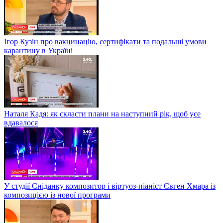
Ігор Кузін про вакцинацію, сертифікати та подальші умови
карантину в Україні
Наталя Кадя: як скласти плани на наступний рік, щоб усе
вдавалося
У студії Сніданку композитор і віртуоз-піаніст Євген Хмара із
композицією із нової програми