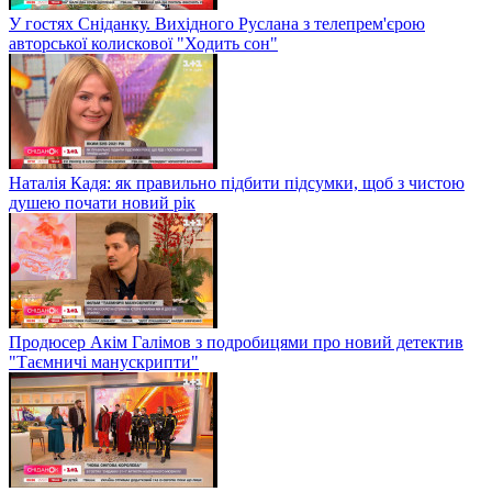
У гостях Сніданку. Вихідного Руслана з телепрем'єрою
авторської колискової "Ходить сон"
Наталія Кадя: як правильно підбити підсумки, щоб з чистою
душею почати новий рік
Продюсер Акім Галімов з подробицями про новий детектив
"Таємничі манускрипти"