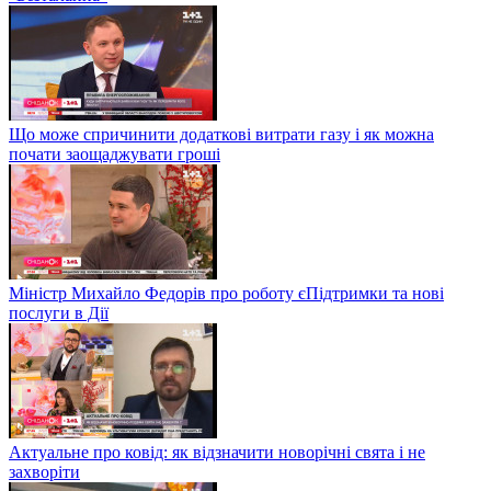
Що може спричинити додаткові витрати газу і як можна
почати заощаджувати гроші
Міністр Михайло Федорів про роботу єПідтримки та нові
послуги в Дії
Актуальне про ковід: як відзначити новорічні свята і не
захворіти