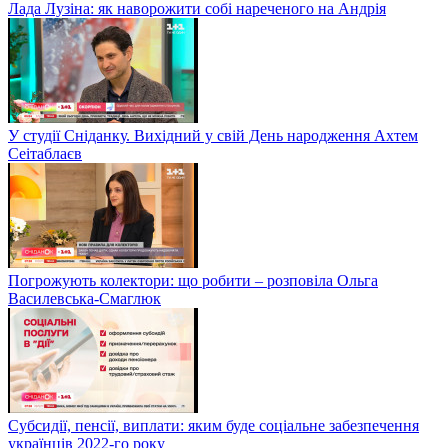
Лада Лузіна: як наворожити собі нареченого на Андрія
У студії Сніданку. Вихідний у свій День народження Ахтем
Сеітаблаєв
Погрожують колектори: що робити – розповіла Ольга
Василевська-Смаглюк
Субсидії, пенсії, виплати: яким буде соціальне забезпечення
українців 2022-го року