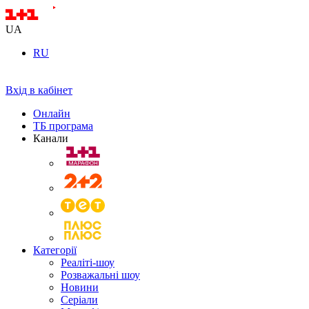
UA
RU
Вхід в кабінет
Онлайн
ТБ програма
Канали
Категорії
Реаліті-шоу
Розважальні шоу
Новини
Серіали