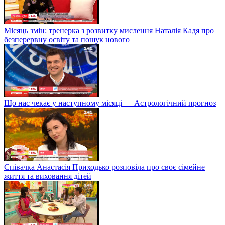
Місяць змін: тренерка з розвитку мислення Наталія Кадя про
безперервну освіту та пошук нового
Що нас чекає у наступному місяці — Астрологічний прогноз
Співачка Анастасія Приходько розповіла про своє сімейне
життя та виховання дітей