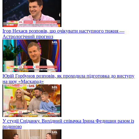
Ігор Нехаєв розповів, що очікувати наступного тижня —
Астрологічний прогноз
Юрій Горбунов розповів, як проходила підготовка до виступу
на шоу «Маскарад»
У студії Сніданку. Вихідний співачка Ірина Федишин разом із
родиною