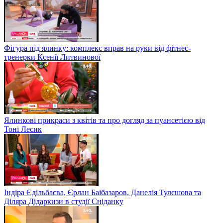
Фігура під ялинку: комплекс вправ на руки від фітнес-
тренерки Ксенії Литвинової
Ялинкові прикраси з квітів та про догляд за пуансетією від
Тоні Лесик
Індіра Єдільбаєва, Єрлан Баібазаров, Данелія Тулєшова та
Діляра Дідаркизи в студії Сніданку