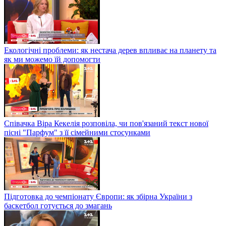
Екологічні проблеми: як нестача дерев впливає на планету та
як ми можемо їй допомогти
Співачка Віра Кекелія розповіла, чи пов'язаний текст нової
пісні "Парфум" з її сімейними стосунками
Підготовка до чемпіонату Європи: як збірна України з
баскетбол готується до змагань