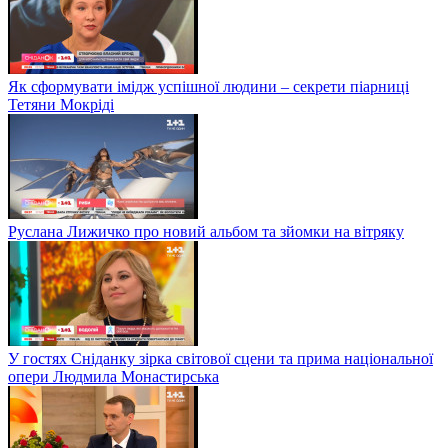
Як сформувати імідж успішної людини – секрети піарниці
Тетяни Мокріді
Руслана Лижичко про новий альбом та зйомки на вітряку
У гостях Сніданку зірка світової сцени та прима національної
опери Людмила Монастирська