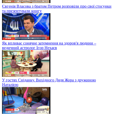
Євгенія Власова з братом Петром розповіли про свої стосунки
та презентували книгу
Як впливає сонячне затемнення на здоров'я людини –
ведичний астролог Ігор Нехаєв
У гостях Сніданку. Вихідного Дядя Жора з дружиною
Наталією