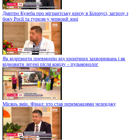
Дмитро Кулеба про мігрантську кризу в Білорусі, загрозу з
боку Росії та туризм у червонй зоні
Як відрізнити пневмонію від хронічних захворювань і як
відновити легені після ковіду – пульмонолог
Місяць змін. Фінал: хто став переможцями челенджу