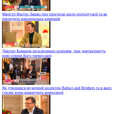
Міністр Віктор Ляшко про прогнози щодо епідситуації та як
проходить вакцинальна кампанія
Дмитро Комаров ексклюзивно розповів, чим дивуватимуть
нові сезони його тревел-шоу
Як утворився музичний колектив Babuci and Brothers та в яких
стилях вони виконують композиції