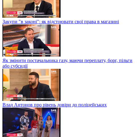
Закупи "в законі": як відстоювати свої права в магазині
Як змінити постачальника газу, маючи переплату, борг, пільги
або субсидії
Влад Антонов про рівень довіри до поліцейських