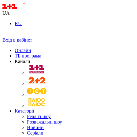
UA
RU
Вхід в кабінет
Онлайн
ТБ програма
Канали
Категорії
Реаліті-шоу
Розважальні шоу
Новини
Серіали