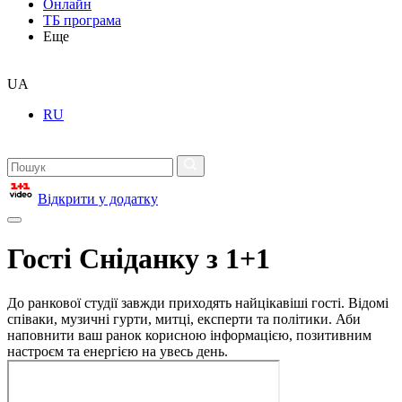
Онлайн
ТБ програма
Еще
UA
RU
Відкрити у додатку
Гості Сніданку з 1+1
До ранкової студії завжди приходять найцікавіші гості. Відомі
співаки, музичні гурти, митці, експерти та політики. Аби
наповнити ваш ранок корисною інформацією, позитивним
настроєм та енергією на увесь день.