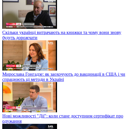
Скільки українці витрачають на книжки та чому вони знову
будуть дорожчати
Мирослава Гонгадзе: як заохочують до вакцинації в США і чи
спрацюють ці методи в Україні
Нові можливості "Дії": коли стане доступним сертифікат про
одужання