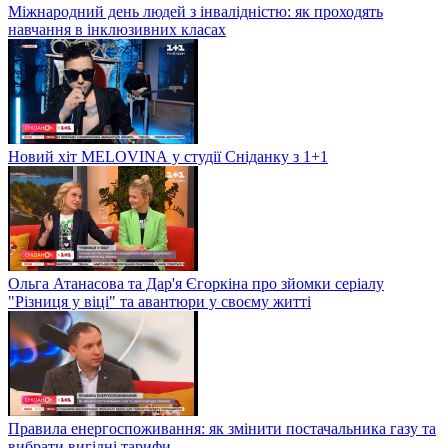
Міжнародний день людей з інвалідністю: як проходять
навчання в інклюзивних класах
Новий хіт MELOVINА у студії Сніданку з 1+1
Ольга Атанасова та Дар'я Єгоркіна про зйомки серіалу
"Різниця у віці" та авантюри у своєму житті
Правила енергоспоживання: як змінити постачальника газу та
вибрати вигідні тарифи