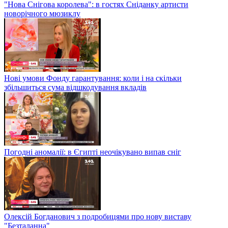
"Нова Снігова королева": в гостях Сніданку артисти
новорічного мюзиклу
Нові умови Фонду гарантування: коли і на скільки
збільшиться сума відшкодування вкладів
Погодні аномалії: в Єгипті неочікувано випав сніг
Олексій Богданович з подробицями про нову виставу
"Безталанна"