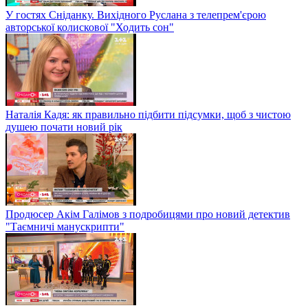
У гостях Сніданку. Вихідного Руслана з телепрем'єрою
авторської колискової "Ходить сон"
Наталія Кадя: як правильно підбити підсумки, щоб з чистою
душею почати новий рік
Продюсер Акім Галімов з подробицями про новий детектив
"Таємничі манускрипти"