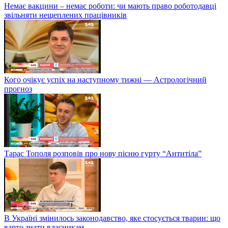
Немає вакцини – немає роботи: чи мають право роботодавці
звільняти нещеплених працівників
Кого очікує успіх на наступному тижні — Астрологічний
прогноз
Тарас Тополя розповів про нову пісню гурту “Антитіла”
В Україні змінилось законодавство, яке стосується тварин: що
варто знати власникам