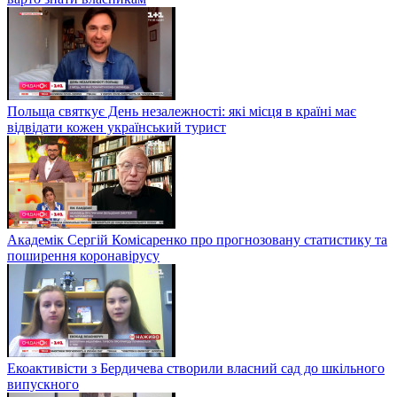
Польща святкує День незалежності: які місця в країні має
відвідати кожен український турист
Академік Сергій Комісаренко про прогнозовану статистику та
поширення коронавірусу
Екоактивісти з Бердичева створили власний сад до шкільного
випускного