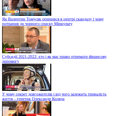
Як Валентин Томусяк опинився в центрі скандалу і чому
потрапив до чорного списку Мінкульту
Субсидії 2021-2022: хто і як має право отримати фінансову
допомогу
У чому секрет довгожителів і від чого залежить тривалість
життя – генетик Олександр Коляда