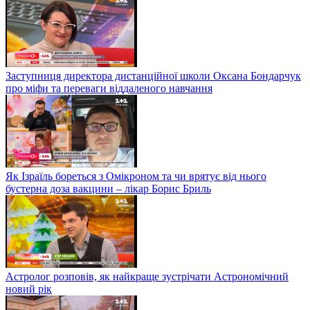
Заступниця директора дистанційної школи Оксана Бондарчук
про міфи та переваги віддаленого навчання
Як Ізраїль бореться з Омікроном та чи врятує від нього
бустерна доза вакцини – лікар Борис Бриль
Астролог розповів, як найкраще зустрічати Астрономічний
новий рік