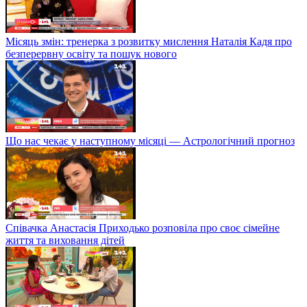
Місяць змін: тренерка з розвитку мислення Наталія Кадя про
безперервну освіту та пошук нового
Що нас чекає у наступному місяці — Астрологічний прогноз
Співачка Анастасія Приходько розповіла про своє сімейне
життя та виховання дітей