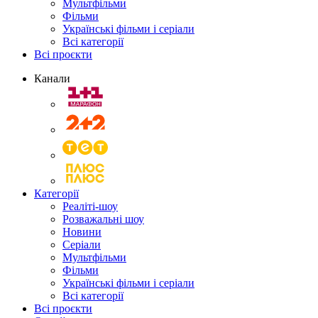
Мультфільми
Фільми
Українські фільми і серіали
Всі категорії
Всі проєкти
Канали
Категорії
Реаліті-шоу
Розважальні шоу
Новини
Серіали
Мультфільми
Фільми
Українські фільми і серіали
Всі категорії
Всі проєкти