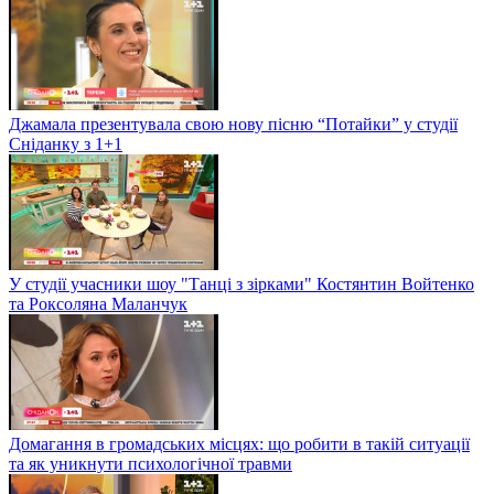
Джамала презентувала свою нову пісню “Потайки” у студії
Сніданку з 1+1
У студії учасники шоу "Танці з зірками" Костянтин Войтенко
та Роксоляна Маланчук
Домагання в громадських місцях: що робити в такій ситуації
та як уникнути психологічної травми