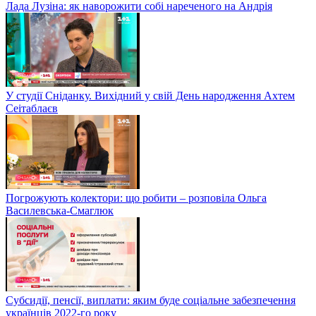
Лада Лузіна: як наворожити собі нареченого на Андрія
У студії Сніданку. Вихідний у свій День народження Ахтем
Сеітаблаєв
Погрожують колектори: що робити – розповіла Ольга
Василевська-Смаглюк
Субсидії, пенсії, виплати: яким буде соціальне забезпечення
українців 2022-го року