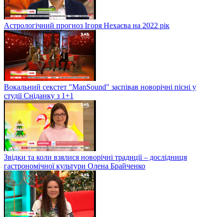
Астрологічний прогноз Ігоря Нехаєва на 2022 рік
Вокальний секстет "ManSound" заспівав новорічні пісні у
студії Сніданку з 1+1
Звідки та коли взялися новорічні традиції – дослідниця
гастрономічної культури Олена Брайченко