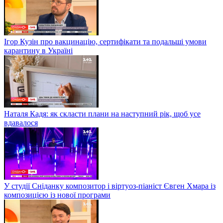
Ігор Кузін про вакцинацію, сертифікати та подальші умови
карантину в Україні
Наталя Кадя: як скласти плани на наступний рік, щоб усе
вдавалося
У студії Сніданку композитор і віртуоз-піаніст Євген Хмара із
композицією із нової програми