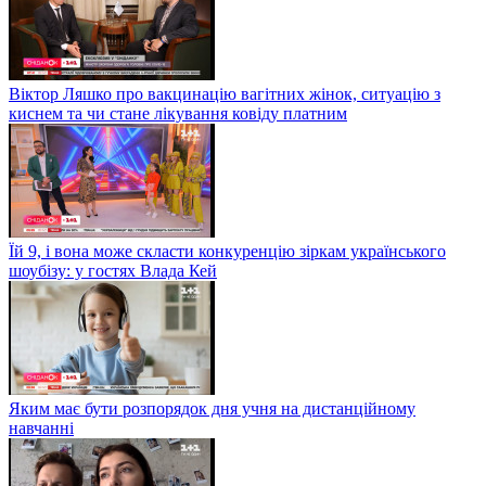
Віктор Ляшко про вакцинацію вагітних жінок, ситуацію з
киснем та чи стане лікування ковіду платним
Їй 9, і вона може скласти конкуренцію зіркам українського
шоубізу: у гостях Влада Кей
Яким має бути розпорядок дня учня на дистанційному
навчанні