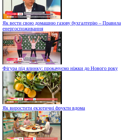
Як вести свою домашню газову бухгалтерію – Правила
енергоспоживання
Фігура під ялинку: прокачуємо ніжки до Нового року
Як виростити екзотичні фрукти вдома