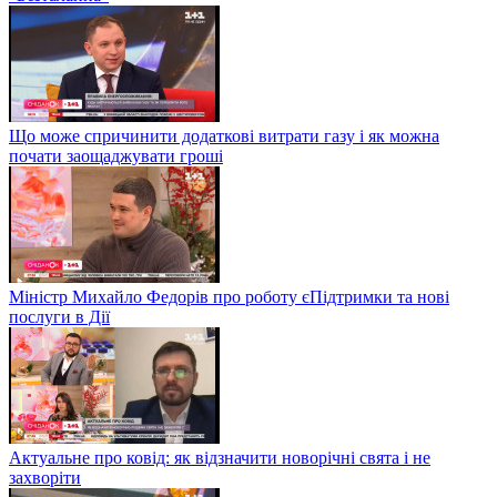
Що може спричинити додаткові витрати газу і як можна
почати заощаджувати гроші
Міністр Михайло Федорів про роботу єПідтримки та нові
послуги в Дії
Актуальне про ковід: як відзначити новорічні свята і не
захворіти