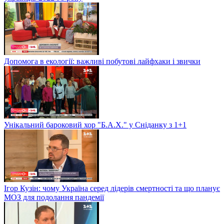
Допомога в екології: важливі побутові лайфхаки і звички
Унікальний бароковий хор "Б.А.Х." у Сніданку з 1+1
Ігор Кузін: чому Україна серед лідерів смертності та що планує
МОЗ для подолання пандемії