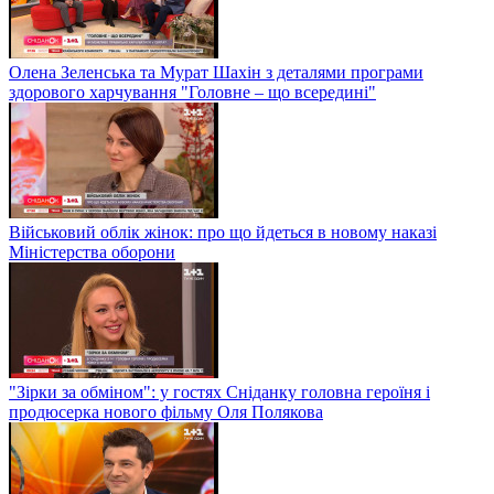
Олена Зеленська та Мурат Шахін з деталями програми
здорового харчування "Головне – що всередині"
Військовий облік жінок: про що йдеться в новому наказі
Міністерства оборони
"Зірки за обміном": у гостях Сніданку головна героїня і
продюсерка нового фільму Оля Полякова