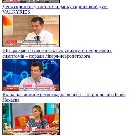
День скрипки: у гостях Сніданку скрипковий дует
VALKYRIES
Що таке метеозалежність і як уникнути неприємних
симптомів – поради лікаря-невропатолога
Як на нас вплине ретроградна венера – астропрогноз Ігоря
Нехаєва