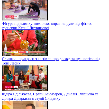
Фігура під ялинку: комплекс вправ на руки від фітнес-
тренерки Ксенії Литвинової
Ялинкові прикраси з квітів та про догляд за пуансетією від
Тоні Лесик
Індіра Єдільбаєва, Єрлан Баібазаров, Данелія Тулєшова та
Діляра Дідаркизи в студії Сніданку