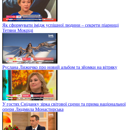
Як сформувати імідж успішної людини – секрети піарниці
Тетяни Мокріді
Руслана Лижичко про новий альбом та зйомки на вітряку
У гостях Сніданку зірка світової сцени та прима національної
опери Людмила Монастирська