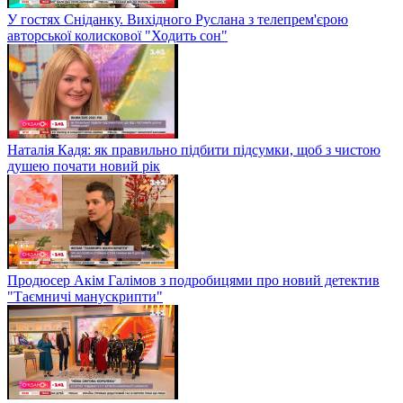
У гостях Сніданку. Вихідного Руслана з телепрем'єрою
авторської колискової "Ходить сон"
Наталія Кадя: як правильно підбити підсумки, щоб з чистою
душею почати новий рік
Продюсер Акім Галімов з подробицями про новий детектив
"Таємничі манускрипти"