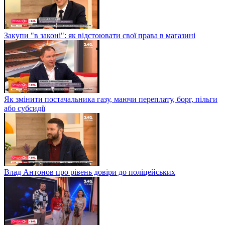
Закупи "в законі": як відстоювати свої права в магазині
Як змінити постачальника газу, маючи переплату, борг, пільги
або субсидії
Влад Антонов про рівень довіри до поліцейських