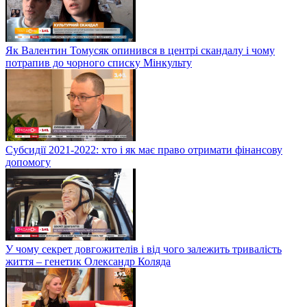
Як Валентин Томусяк опинився в центрі скандалу і чому
потрапив до чорного списку Мінкульту
Субсидії 2021-2022: хто і як має право отримати фінансову
допомогу
У чому секрет довгожителів і від чого залежить тривалість
життя – генетик Олександр Коляда