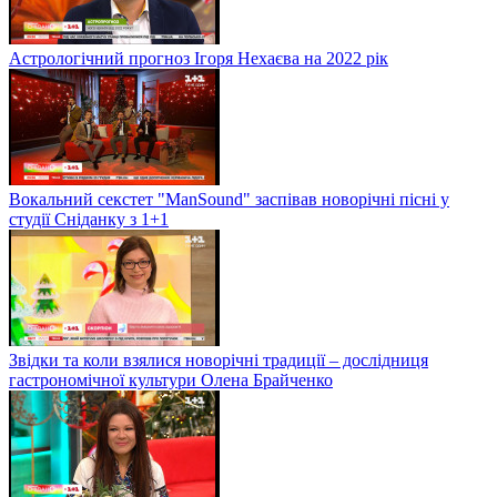
Астрологічний прогноз Ігоря Нехаєва на 2022 рік
Вокальний секстет "ManSound" заспівав новорічні пісні у
студії Сніданку з 1+1
Звідки та коли взялися новорічні традиції – дослідниця
гастрономічної культури Олена Брайченко