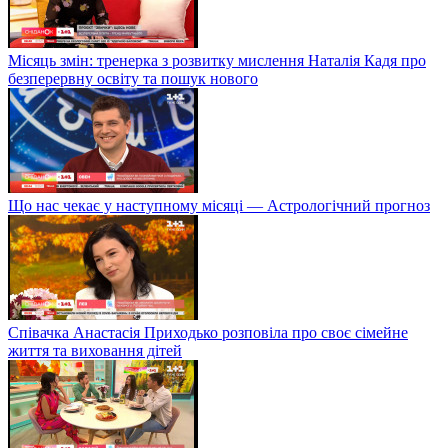
Місяць змін: тренерка з розвитку мислення Наталія Кадя про
безперервну освіту та пошук нового
Що нас чекає у наступному місяці — Астрологічний прогноз
Співачка Анастасія Приходько розповіла про своє сімейне
життя та виховання дітей