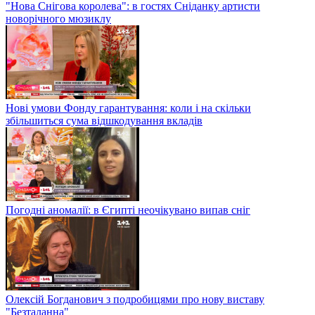
"Нова Снігова королева": в гостях Сніданку артисти
новорічного мюзиклу
Нові умови Фонду гарантування: коли і на скільки
збільшиться сума відшкодування вкладів
Погодні аномалії: в Єгипті неочікувано випав сніг
Олексій Богданович з подробицями про нову виставу
"Безталанна"