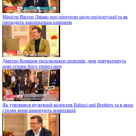
Міністр Віктор Ляшко про прогнози щодо епідситуації та як
проходить вакцинальна кампанія
Дмитро Комаров ексклюзивно розповів, чим дивуватимуть
нові сезони його тревел-шоу
Як утворився музичний колектив Babuci and Brothers та в яких
стилях вони виконують композиції