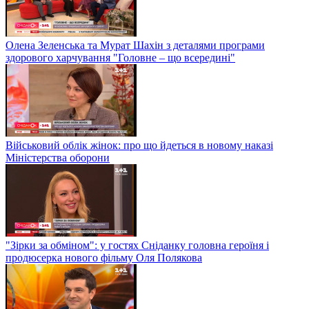
Олена Зеленська та Мурат Шахін з деталями програми
здорового харчування "Головне – що всередині"
Військовий облік жінок: про що йдеться в новому наказі
Міністерства оборони
"Зірки за обміном": у гостях Сніданку головна героїня і
продюсерка нового фільму Оля Полякова