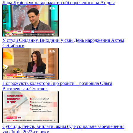
Лада Лузіна: як наворожити собі нареченого на Андрія
У студії Сніданку. Вихідний у свій День народження Ахтем
Сеітаблаєв
Погрожують колектори: що робити – розповіла Ольга
Василевська-Смаглюк
Субсидії, пенсії, виплати: яким буде соціальне забезпечення
українців 2022-го року