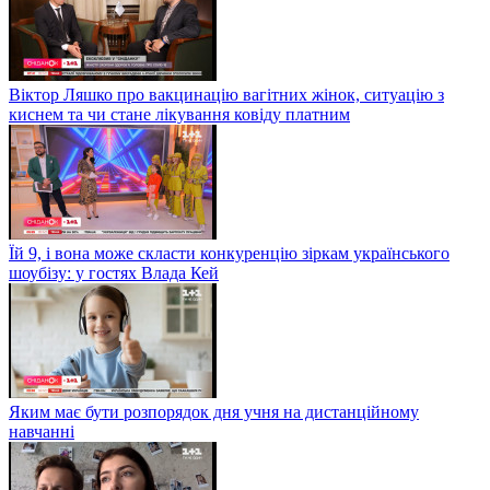
Віктор Ляшко про вакцинацію вагітних жінок, ситуацію з
киснем та чи стане лікування ковіду платним
Їй 9, і вона може скласти конкуренцію зіркам українського
шоубізу: у гостях Влада Кей
Яким має бути розпорядок дня учня на дистанційному
навчанні