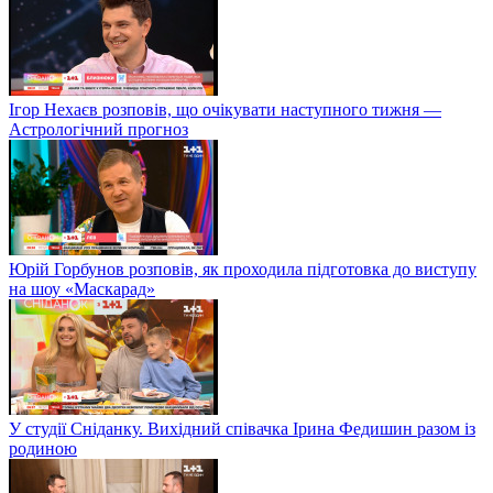
Ігор Нехаєв розповів, що очікувати наступного тижня —
Астрологічний прогноз
Юрій Горбунов розповів, як проходила підготовка до виступу
на шоу «Маскарад»
У студії Сніданку. Вихідний співачка Ірина Федишин разом із
родиною