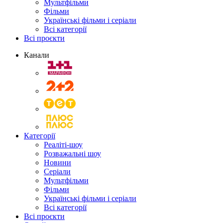
Мультфільми
Фільми
Українські фільми і серіали
Всі категорії
Всі проєкти
Канали
Категорії
Реаліті-шоу
Розважальні шоу
Новини
Серіали
Мультфільми
Фільми
Українські фільми і серіали
Всі категорії
Всі проєкти