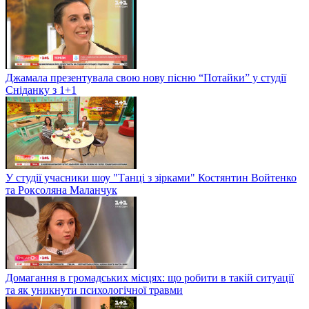
Джамала презентувала свою нову пісню “Потайки” у студії
Сніданку з 1+1
У студії учасники шоу "Танці з зірками" Костянтин Войтенко
та Роксоляна Маланчук
Домагання в громадських місцях: що робити в такій ситуації
та як уникнути психологічної травми