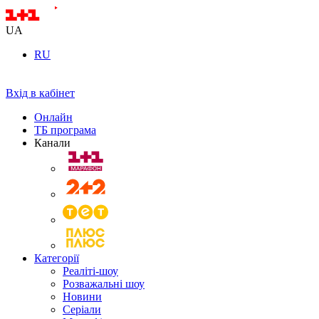
UA
RU
Вхід в кабінет
Онлайн
ТБ програма
Канали
Категорії
Реаліті-шоу
Розважальні шоу
Новини
Серіали