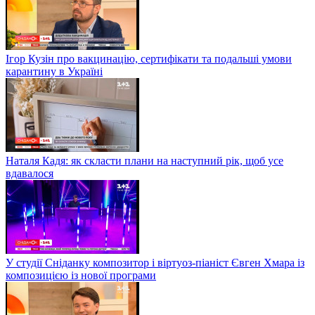
Ігор Кузін про вакцинацію, сертифікати та подальші умови
карантину в Україні
Наталя Кадя: як скласти плани на наступний рік, щоб усе
вдавалося
У студії Сніданку композитор і віртуоз-піаніст Євген Хмара із
композицією із нової програми