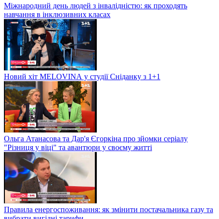
Міжнародний день людей з інвалідністю: як проходять
навчання в інклюзивних класах
Новий хіт MELOVINА у студії Сніданку з 1+1
Ольга Атанасова та Дар'я Єгоркіна про зйомки серіалу
"Різниця у віці" та авантюри у своєму житті
Правила енергоспоживання: як змінити постачальника газу та
вибрати вигідні тарифи