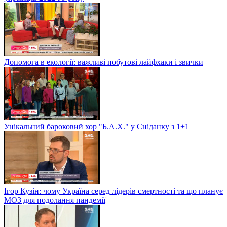
Допомога в екології: важливі побутові лайфхаки і звички
Унікальний бароковий хор "Б.А.Х." у Сніданку з 1+1
Ігор Кузін: чому Україна серед лідерів смертності та що планує
МОЗ для подолання пандемії