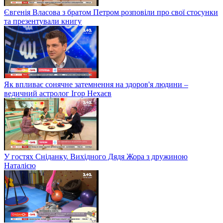
Євгенія Власова з братом Петром розповіли про свої стосунки
та презентували книгу
Як впливає сонячне затемнення на здоров'я людини –
ведичний астролог Ігор Нехаєв
У гостях Сніданку. Вихідного Дядя Жора з дружиною
Наталією