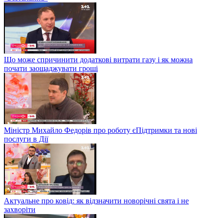
Що може спричинити додаткові витрати газу і як можна
почати заощаджувати гроші
Міністр Михайло Федорів про роботу єПідтримки та нові
послуги в Дії
Актуальне про ковід: як відзначити новорічні свята і не
захворіти