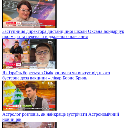
Заступниця директора дистанційної школи Оксана Бондарчук
про міфи та переваги віддаленого навчання
Як Ізраїль бореться з Омікроном та чи врятує від нього
бустерна доза вакцини – лікар Борис Бриль
Астролог розповів, як найкраще зустрічати Астрономічний
новий рік