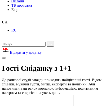
Онлайн
ТБ програма
Еще
UA
RU
Відкрити у додатку
Гості Сніданку з 1+1
До ранкової студії завжди приходять найцікавіші гості. Відомі
співаки, музичні гурти, митці, експерти та політики. Аби
наповнити ваш ранок корисною інформацією, позитивним
настроєм та енергією на увесь день.