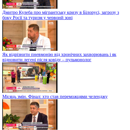
Дмитро Кулеба про мігрантську кризу в Білорусі, загрозу з
боку Росії та туризм у червонй зоні
Як відрізнити пневмонію від хронічних захворювань і як
відновити легені після ковіду – пульмонолог
Місяць змін. Фінал: хто став переможцями челенджу