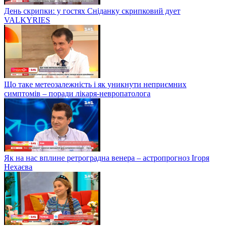
День скрипки: у гостях Сніданку скрипковий дует
VALKYRIES
Що таке метеозалежність і як уникнути неприємних
симптомів – поради лікаря-невропатолога
Як на нас вплине ретроградна венера – астропрогноз Ігоря
Нехаєва