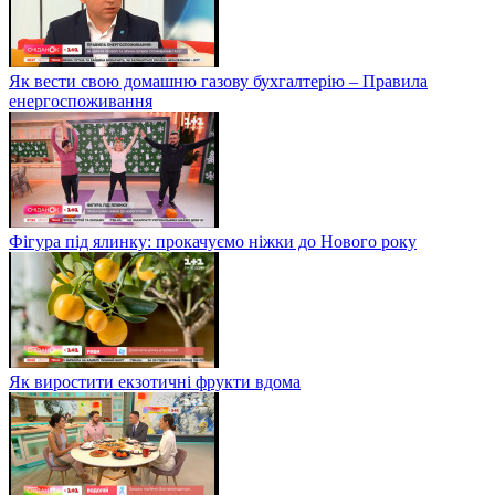
Як вести свою домашню газову бухгалтерію – Правила
енергоспоживання
Фігура під ялинку: прокачуємо ніжки до Нового року
Як виростити екзотичні фрукти вдома