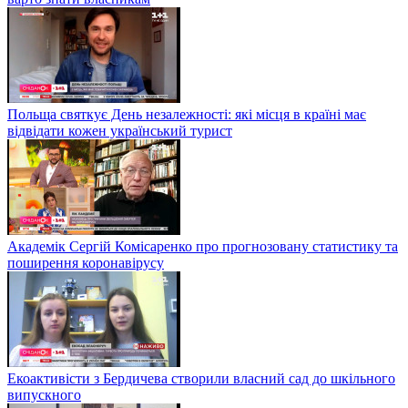
Польща святкує День незалежності: які місця в країні має
відвідати кожен український турист
Академік Сергій Комісаренко про прогнозовану статистику та
поширення коронавірусу
Екоактивісти з Бердичева створили власний сад до шкільного
випускного