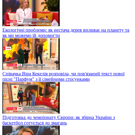
Екологічні проблеми: як нестача дерев впливає на планету та
як ми можемо їй допомогти
Співачка Віра Кекелія розповіла, чи пов'язаний текст нової
пісні "Парфум" з її сімейними стосунками
Підготовка до чемпіонату Європи: як збірна України з
баскетбол готується до змагань