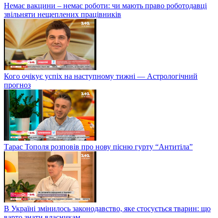
Немає вакцини – немає роботи: чи мають право роботодавці
звільняти нещеплених працівників
Кого очікує успіх на наступному тижні — Астрологічний
прогноз
Тарас Тополя розповів про нову пісню гурту “Антитіла”
В Україні змінилось законодавство, яке стосується тварин: що
варто знати власникам