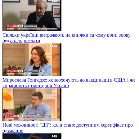
Скільки українці витрачають на книжки та чому вони знову
будуть дорожчати
Мирослава Гонгадзе: як заохочують до вакцинації в США і чи
спрацюють ці методи в Україні
Нові можливості "Дії": коли стане доступним сертифікат про
одужання