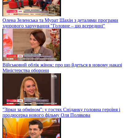
Олена Зеленська та Мурат Шахін з деталями програми
здорового харчування "Головне – що всередині"
Військовий облік жінок: про що йдеться в новому наказі
Міністерства оборони
"Зірки за обміном": у гостях Сніданку головна героїня і
продюсерка нового фільму Оля Полякова