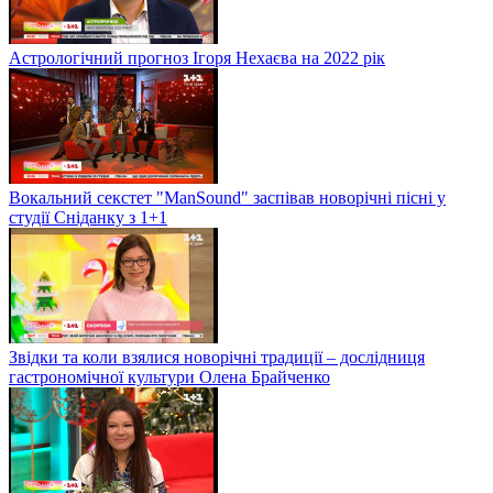
Астрологічний прогноз Ігоря Нехаєва на 2022 рік
Вокальний секстет "ManSound" заспівав новорічні пісні у
студії Сніданку з 1+1
Звідки та коли взялися новорічні традиції – дослідниця
гастрономічної культури Олена Брайченко