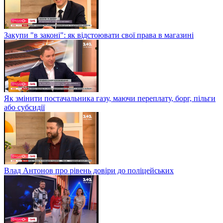
Закупи "в законі": як відстоювати свої права в магазині
Як змінити постачальника газу, маючи переплату, борг, пільги
або субсидії
Влад Антонов про рівень довіри до поліцейських