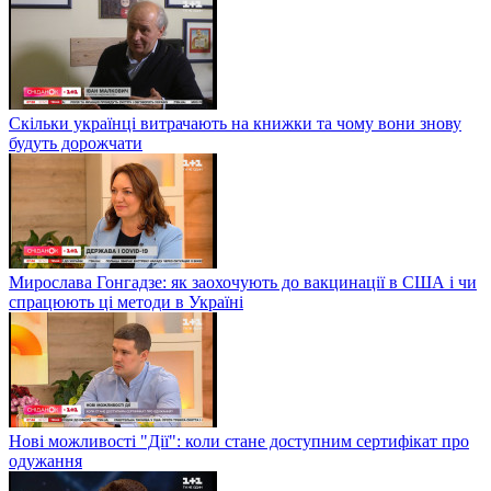
Скільки українці витрачають на книжки та чому вони знову
будуть дорожчати
Мирослава Гонгадзе: як заохочують до вакцинації в США і чи
спрацюють ці методи в Україні
Нові можливості "Дії": коли стане доступним сертифікат про
одужання