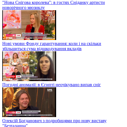
"Нова Снігова королева": в гостях Сніданку артисти
новорічного мюзиклу
Нові умови Фонду гарантування: коли і на скільки
збільшиться сума відшкодування вкладів
Погодні аномалії: в Єгипті неочікувано випав сніг
Олексій Богданович з подробицями про нову виставу
"Безталанна"