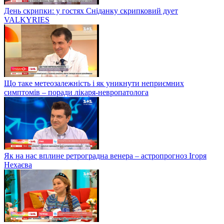
День скрипки: у гостях Сніданку скрипковий дует
VALKYRIES
Що таке метеозалежність і як уникнути неприємних
симптомів – поради лікаря-невропатолога
Як на нас вплине ретроградна венера – астропрогноз Ігоря
Нехаєва