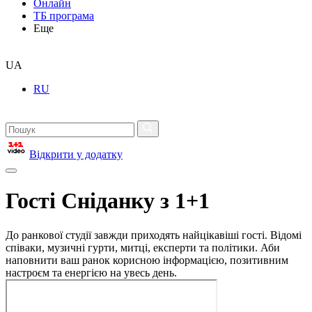
Онлайн
ТБ програма
Еще
UA
RU
Відкрити у додатку
Гості Сніданку з 1+1
До ранкової студії завжди приходять найцікавіші гості. Відомі
співаки, музичні гурти, митці, експерти та політики. Аби
наповнити ваш ранок корисною інформацією, позитивним
настроєм та енергією на увесь день.