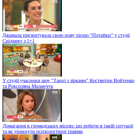
Джамала презентувала свою нову пісню “Потайки” у студії
Сніданку з 1+1
У студії учасники шоу "Танці з зірками" Костянтин Войтенко
та Роксоляна Маланчук
Домагання в громадських місцях: що робити в такій ситуації
та як уникнути психологічної травми