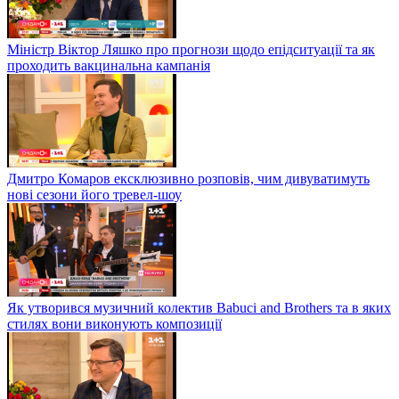
Міністр Віктор Ляшко про прогнози щодо епідситуації та як
проходить вакцинальна кампанія
Дмитро Комаров ексклюзивно розповів, чим дивуватимуть
нові сезони його тревел-шоу
Як утворився музичний колектив Babuci and Brothers та в яких
стилях вони виконують композиції