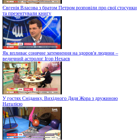
Євгенія Власова з братом Петром розповіли про свої стосунки
та презентували книгу
Як впливає сонячне затемнення на здоров'я людини –
ведичний астролог Ігор Нехаєв
У гостях Сніданку. Вихідного Дядя Жора з дружиною
Наталією