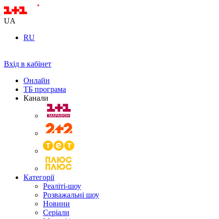
UA
RU
Вхід в кабінет
Онлайн
ТБ програма
Канали
Категорії
Реаліті-шоу
Розважальні шоу
Новини
Серіали