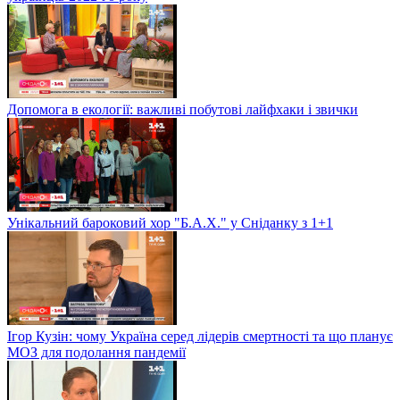
Допомога в екології: важливі побутові лайфхаки і звички
Унікальний бароковий хор "Б.А.Х." у Сніданку з 1+1
Ігор Кузін: чому Україна серед лідерів смертності та що планує
МОЗ для подолання пандемії