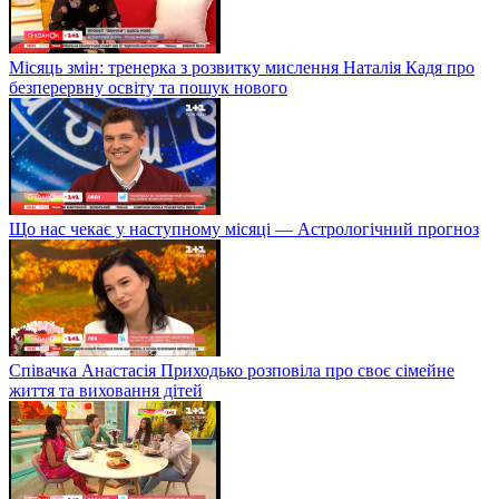
Місяць змін: тренерка з розвитку мислення Наталія Кадя про
безперервну освіту та пошук нового
Що нас чекає у наступному місяці — Астрологічний прогноз
Співачка Анастасія Приходько розповіла про своє сімейне
життя та виховання дітей