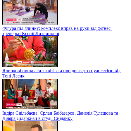
Фігура під ялинку: комплекс вправ на руки від фітнес-
тренерки Ксенії Литвинової
Ялинкові прикраси з квітів та про догляд за пуансетією від
Тоні Лесик
Індіра Єдільбаєва, Єрлан Баібазаров, Данелія Тулєшова та
Діляра Дідаркизи в студії Сніданку