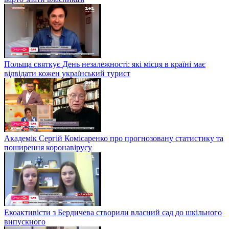
Польща святкує День незалежності: які місця в країні має
відвідати кожен український турист
Академік Сергій Комісаренко про прогнозовану статистику та
поширення коронавірусу
Екоактивісти з Бердичева створили власний сад до шкільного
випускного