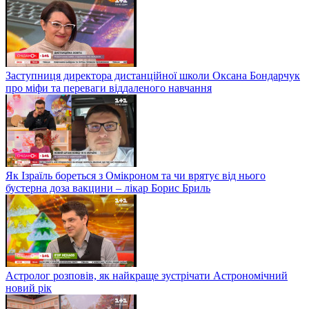
Заступниця директора дистанційної школи Оксана Бондарчук
про міфи та переваги віддаленого навчання
Як Ізраїль бореться з Омікроном та чи врятує від нього
бустерна доза вакцини – лікар Борис Бриль
Астролог розповів, як найкраще зустрічати Астрономічний
новий рік