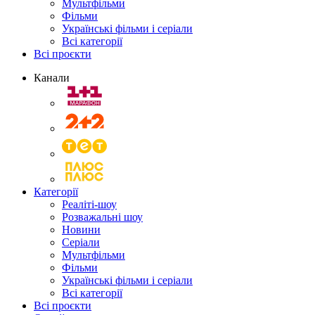
Мультфільми
Фільми
Українські фільми і серіали
Всі категорії
Всі проєкти
Канали
Категорії
Реаліті-шоу
Розважальні шоу
Новини
Серіали
Мультфільми
Фільми
Українські фільми і серіали
Всі категорії
Всі проєкти