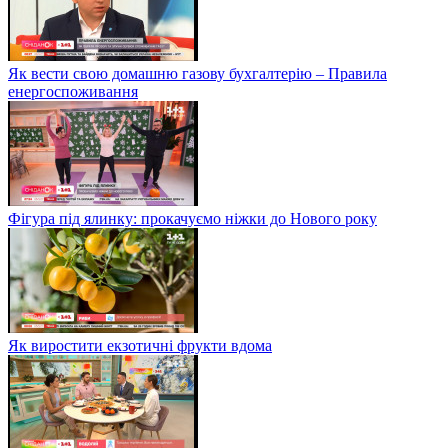
Як вести свою домашню газову бухгалтерію – Правила
енергоспоживання
Фігура під ялинку: прокачуємо ніжки до Нового року
Як виростити екзотичні фрукти вдома