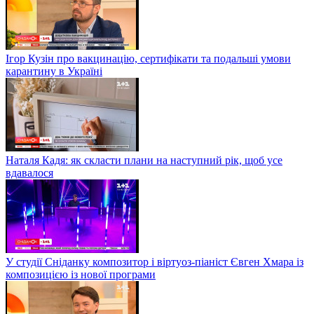
Ігор Кузін про вакцинацію, сертифікати та подальші умови
карантину в Україні
Наталя Кадя: як скласти плани на наступний рік, щоб усе
вдавалося
У студії Сніданку композитор і віртуоз-піаніст Євген Хмара із
композицією із нової програми