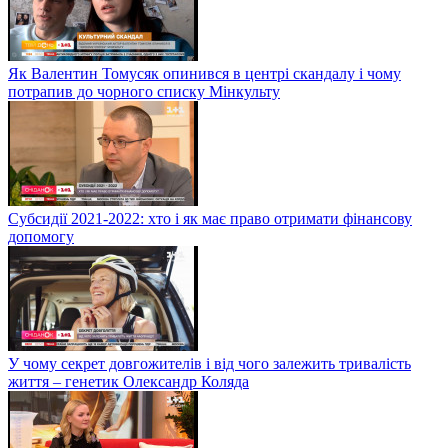
Як Валентин Томусяк опинився в центрі скандалу і чому
потрапив до чорного списку Мінкульту
Субсидії 2021-2022: хто і як має право отримати фінансову
допомогу
У чому секрет довгожителів і від чого залежить тривалість
життя – генетик Олександр Коляда