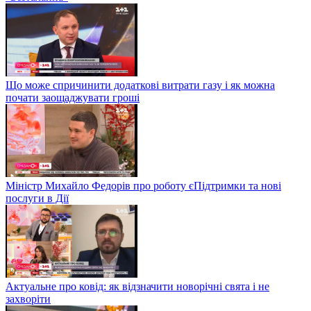
Що може спричинити додаткові витрати газу і як можна
почати заощаджувати гроші
Міністр Михайло Федорів про роботу єПідтримки та нові
послуги в Дії
Актуальне про ковід: як відзначити новорічні свята і не
захворіти