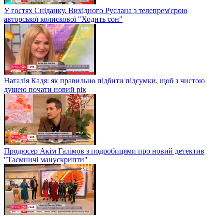
У гостях Сніданку. Вихідного Руслана з телепрем'єрою
авторської колискової "Ходить сон"
Наталія Кадя: як правильно підбити підсумки, щоб з чистою
душею почати новий рік
Продюсер Акім Галімов з подробицями про новий детектив
"Таємничі манускрипти"