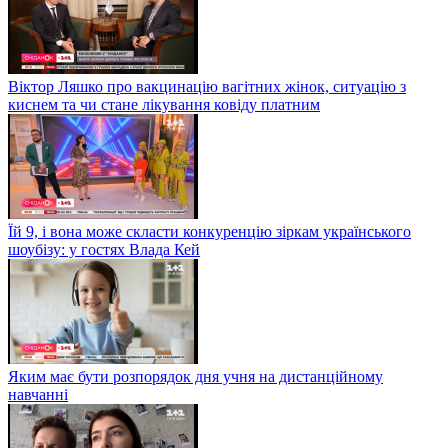
Віктор Ляшко про вакцинацію вагітних жінок, ситуацію з
киснем та чи стане лікування ковіду платним
Їй 9, і вона може скласти конкуренцію зіркам українського
шоубізу: у гостях Влада Кей
Яким має бути розпорядок дня учня на дистанційному
навчанні