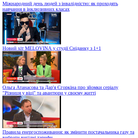
Міжнародний день людей з інвалідністю: як проходять
навчання в інклюзивних класах
Новий хіт MELOVINА у студії Сніданку з 1+1
Ольга Атанасова та Дар'я Єгоркіна про зйомки серіалу
"Різниця у віці" та авантюри у своєму житті
Правила енергоспоживання: як змінити постачальника газу та
вибрати вигідні тарифи