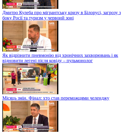
Дмитро Кулеба про мігрантську кризу в Білорусі, загрозу з
боку Росії та туризм у червонй зоні
Як відрізнити пневмонію від хронічних захворювань і як
відновити легені після ковіду – пульмонолог
Місяць змін. Фінал: хто став переможцями челенджу