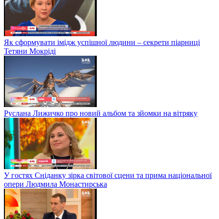
Як сформувати імідж успішної людини – секрети піарниці
Тетяни Мокріді
Руслана Лижичко про новий альбом та зйомки на вітряку
У гостях Сніданку зірка світової сцени та прима національної
опери Людмила Монастирська