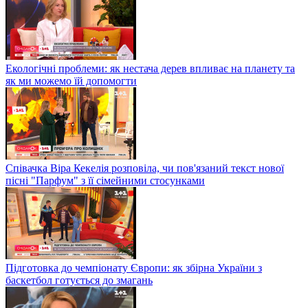
Екологічні проблеми: як нестача дерев впливає на планету та
як ми можемо їй допомогти
Співачка Віра Кекелія розповіла, чи пов'язаний текст нової
пісні "Парфум" з її сімейними стосунками
Підготовка до чемпіонату Європи: як збірна України з
баскетбол готується до змагань