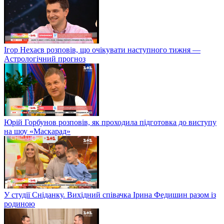
Ігор Нехаєв розповів, що очікувати наступного тижня —
Астрологічний прогноз
Юрій Горбунов розповів, як проходила підготовка до виступу
на шоу «Маскарад»
У студії Сніданку. Вихідний співачка Ірина Федишин разом із
родиною