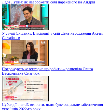
Лада Лузіна: як наворожити собі нареченого на Андрія
У студії Сніданку. Вихідний у свій День народження Ахтем
Сеітаблаєв
Погрожують колектори: що робити – розповіла Ольга
Василевська-Смаглюк
Субсидії, пенсії, виплати: яким буде соціальне забезпечення
українців 2022-го року