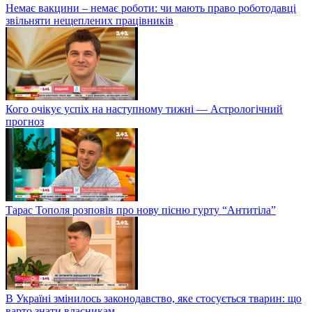
Немає вакцини – немає роботи: чи мають право роботодавці
звільняти нещеплених працівників
Кого очікує успіх на наступному тижні — Астрологічний
прогноз
Тарас Тополя розповів про нову пісню гурту “Антитіла”
В Україні змінилось законодавство, яке стосується тварин: що
варто знати власникам