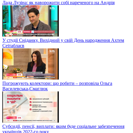
Лада Лузіна: як наворожити собі нареченого на Андрія
У студії Сніданку. Вихідний у свій День народження Ахтем
Сеітаблаєв
Погрожують колектори: що робити – розповіла Ольга
Василевська-Смаглюк
Субсидії, пенсії, виплати: яким буде соціальне забезпечення
українців 2022-го року