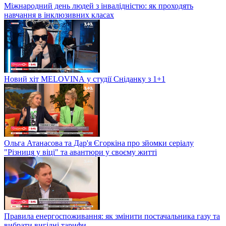
Міжнародний день людей з інвалідністю: як проходять
навчання в інклюзивних класах
Новий хіт MELOVINА у студії Сніданку з 1+1
Ольга Атанасова та Дар'я Єгоркіна про зйомки серіалу
"Різниця у віці" та авантюри у своєму житті
Правила енергоспоживання: як змінити постачальника газу та
вибрати вигідні тарифи