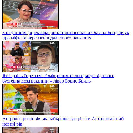
Заступниця директора дистанційної школи Оксана Бондарчук
про міфи та переваги віддаленого навчання
Як Ізраїль бореться з Омікроном та чи врятує від нього
бустерна доза вакцини – лікар Борис Бриль
Астролог розповів, як найкраще зустрічати Астрономічний
новий рік