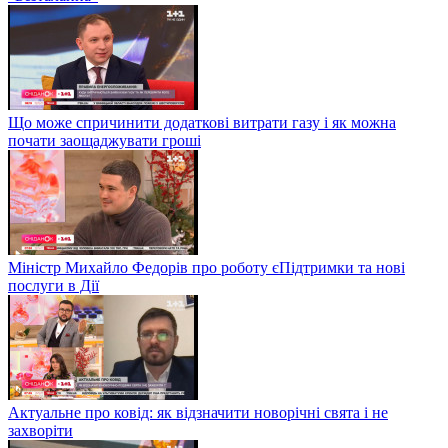
Що може спричинити додаткові витрати газу і як можна
почати заощаджувати гроші
Міністр Михайло Федорів про роботу єПідтримки та нові
послуги в Дії
Актуальне про ковід: як відзначити новорічні свята і не
захворіти