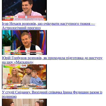
Ігор Нехаєв розповів, що очікувати наступного тижня —
Астрологічний прогноз
Юрій Горбунов розповів, як проходила підготовка до виступу
на шоу «Маскарад»
У студії Сніданку. Вихідний співачка Ірина Федишин разом із
родиною