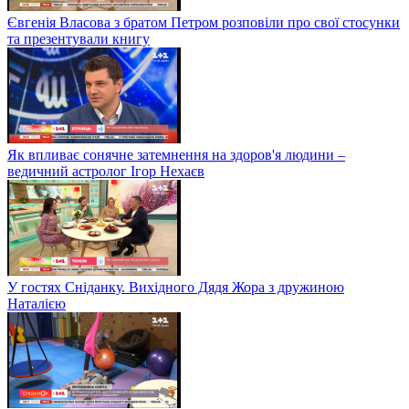
Євгенія Власова з братом Петром розповіли про свої стосунки
та презентували книгу
Як впливає сонячне затемнення на здоров'я людини –
ведичний астролог Ігор Нехаєв
У гостях Сніданку. Вихідного Дядя Жора з дружиною
Наталією