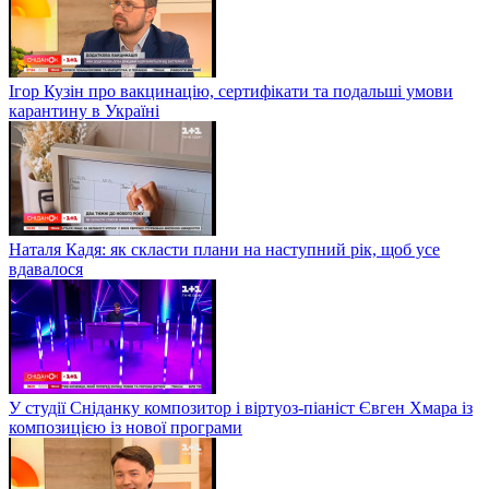
Ігор Кузін про вакцинацію, сертифікати та подальші умови
карантину в Україні
Наталя Кадя: як скласти плани на наступний рік, щоб усе
вдавалося
У студії Сніданку композитор і віртуоз-піаніст Євген Хмара із
композицією із нової програми