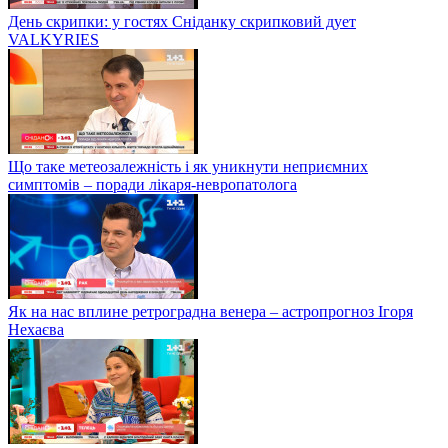
День скрипки: у гостях Сніданку скрипковий дует
VALKYRIES
Що таке метеозалежність і як уникнути неприємних
симптомів – поради лікаря-невропатолога
Як на нас вплине ретроградна венера – астропрогноз Ігоря
Нехаєва