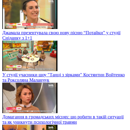
Джамала презентувала свою нову пісню “Потайки” у студії
Сніданку з 1+1
У студії учасники шоу "Танці з зірками" Костянтин Войтенко
та Роксоляна Маланчук
Домагання в громадських місцях: що робити в такій ситуації
та як уникнути психологічної травми