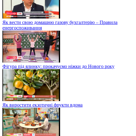
Як вести свою домашню газову бухгалтерію – Правила
енергоспоживання
Фігура під ялинку: прокачуємо ніжки до Нового року
Як виростити екзотичні фрукти вдома