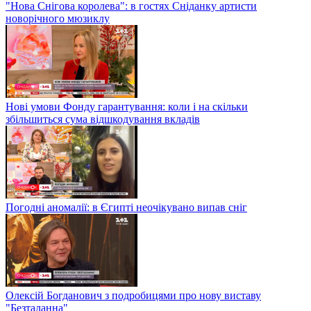
"Нова Снігова королева": в гостях Сніданку артисти
новорічного мюзиклу
Нові умови Фонду гарантування: коли і на скільки
збільшиться сума відшкодування вкладів
Погодні аномалії: в Єгипті неочікувано випав сніг
Олексій Богданович з подробицями про нову виставу
"Безталанна"