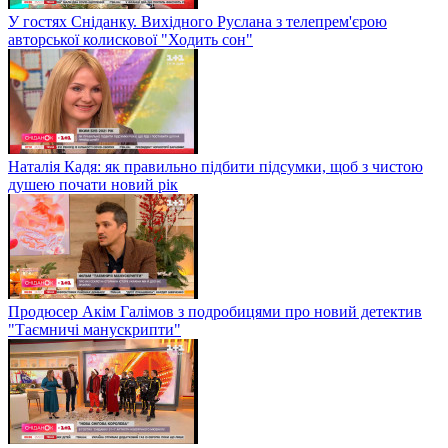
У гостях Сніданку. Вихідного Руслана з телепрем'єрою
авторської колискової "Ходить сон"
Наталія Кадя: як правильно підбити підсумки, щоб з чистою
душею почати новий рік
Продюсер Акім Галімов з подробицями про новий детектив
"Таємничі манускрипти"