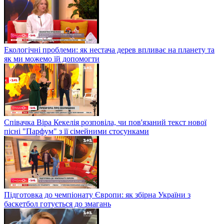
Екологічні проблеми: як нестача дерев впливає на планету та
як ми можемо їй допомогти
Співачка Віра Кекелія розповіла, чи пов'язаний текст нової
пісні "Парфум" з її сімейними стосунками
Підготовка до чемпіонату Європи: як збірна України з
баскетбол готується до змагань