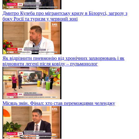
Дмитро Кулеба про мігрантську кризу в Білорусі, загрозу з
боку Росії та туризм у червонй зоні
Як відрізнити пневмонію від хронічних захворювань і як
відновити легені після ковіду – пульмонолог
Місяць змін. Фінал: хто став переможцями челенджу