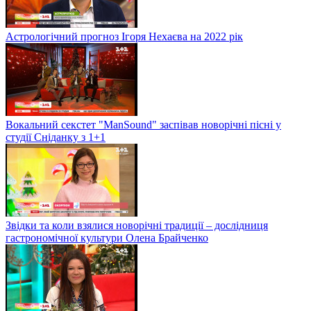
Астрологічний прогноз Ігоря Нехаєва на 2022 рік
Вокальний секстет "ManSound" заспівав новорічні пісні у
студії Сніданку з 1+1
Звідки та коли взялися новорічні традиції – дослідниця
гастрономічної культури Олена Брайченко