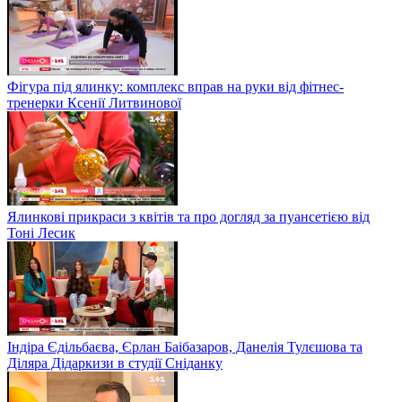
Фігура під ялинку: комплекс вправ на руки від фітнес-
тренерки Ксенії Литвинової
Ялинкові прикраси з квітів та про догляд за пуансетією від
Тоні Лесик
Індіра Єдільбаєва, Єрлан Баібазаров, Данелія Тулєшова та
Діляра Дідаркизи в студії Сніданку