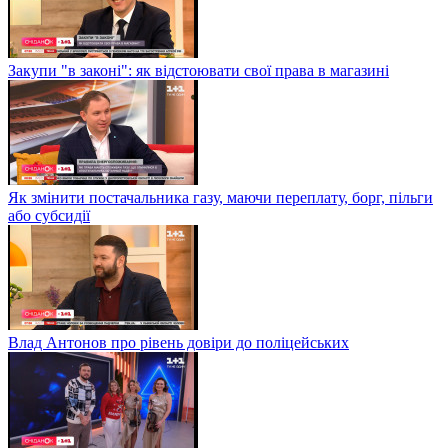
Закупи "в законі": як відстоювати свої права в магазині
Як змінити постачальника газу, маючи переплату, борг, пільги
або субсидії
Влад Антонов про рівень довіри до поліцейських