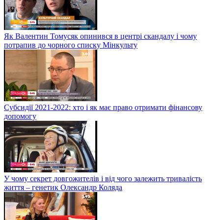
Як Валентин Томусяк опинився в центрі скандалу і чому
потрапив до чорного списку Мінкульту
Субсидії 2021-2022: хто і як має право отримати фінансову
допомогу
У чому секрет довгожителів і від чого залежить тривалість
життя – генетик Олександр Коляда