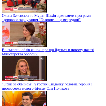
Олена Зеленська та Мурат Шахін з деталями програми
здорового харчування "Головне – що всередині"
Військовий облік жінок: про що йдеться в новому наказі
Міністерства оборони
"Зірки за обміном": у гостях Сніданку головна героїня і
продюсерка нового фільму Оля Полякова