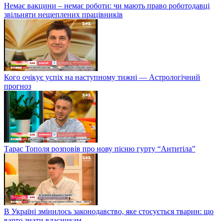
Немає вакцини – немає роботи: чи мають право роботодавці
звільняти нещеплених працівників
Кого очікує успіх на наступному тижні — Астрологічний
прогноз
Тарас Тополя розповів про нову пісню гурту “Антитіла”
В Україні змінилось законодавство, яке стосується тварин: що
варто знати власникам