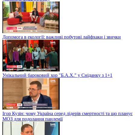
Допомога в екології: важливі побутові лайфхаки і звички
Унікальний бароковий хор "Б.А.Х." у Сніданку з 1+1
Ігор Кузін: чому Україна серед лідерів смертності та що планує
МОЗ для подолання пандемії