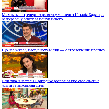
Місяць змін: тренерка з розвитку мислення Наталія Кадя про
безперервну освіту та пошук нового
Що нас чекає у наступному місяці — Астрологічний прогноз
Співачка Анастасія Приходько розповіла про своє сімейне
життя та виховання дітей