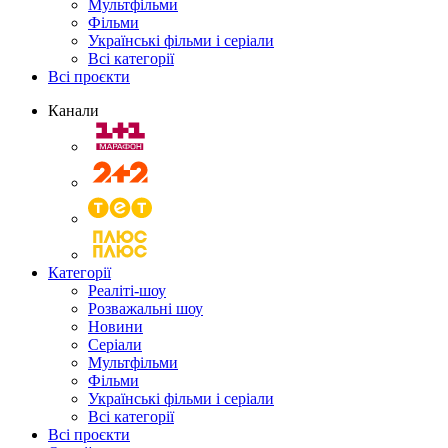
Мультфільми
Фільми
Українські фільми і серіали
Всі категорії
Всі проєкти
Канали
Категорії
Реаліті-шоу
Розважальні шоу
Новини
Серіали
Мультфільми
Фільми
Українські фільми і серіали
Всі категорії
Всі проєкти