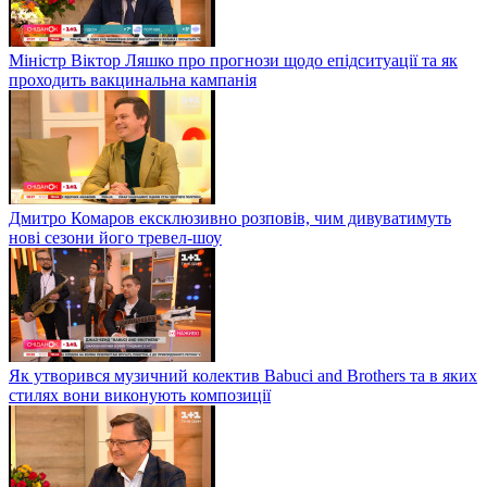
Міністр Віктор Ляшко про прогнози щодо епідситуації та як
проходить вакцинальна кампанія
Дмитро Комаров ексклюзивно розповів, чим дивуватимуть
нові сезони його тревел-шоу
Як утворився музичний колектив Babuci and Brothers та в яких
стилях вони виконують композиції