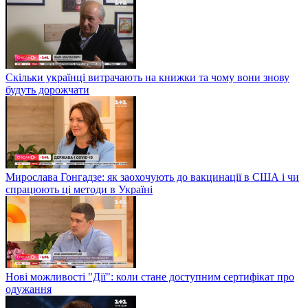
Скільки українці витрачають на книжки та чому вони знову
будуть дорожчати
Мирослава Гонгадзе: як заохочують до вакцинації в США і чи
спрацюють ці методи в Україні
Нові можливості "Дії": коли стане доступним сертифікат про
одужання