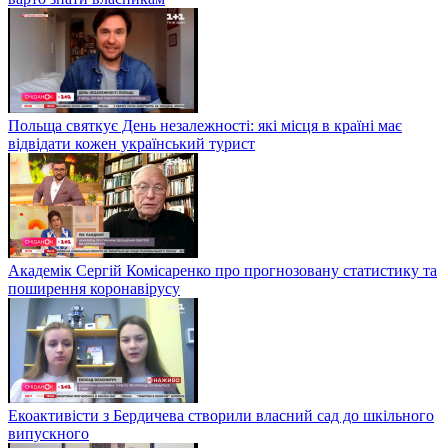
Польща святкує День незалежності: які місця в країні має
відвідати кожен український турист
Академік Сергій Комісаренко про прогнозовану статистику та
поширення коронавірусу
Екоактивісти з Бердичева створили власний сад до шкільного
випускного