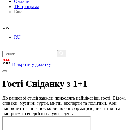
Онлайн
ТБ програма
Еще
UA
RU
Відкрити у додатку
Гості Сніданку з 1+1
До ранкової студії завжди приходять найцікавіші гості. Відомі
співаки, музичні гурти, митці, експерти та політики. Аби
наповнити ваш ранок корисною інформацією, позитивним
настроєм та енергією на увесь день.