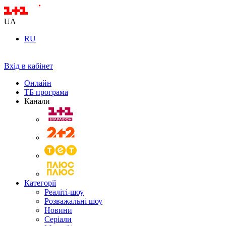
UA
RU
Вхід в кабінет
Онлайн
ТБ програма
Канали
Категорії
Реаліті-шоу
Розважальні шоу
Новини
Серіали