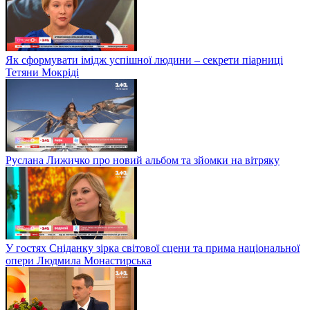
Як сформувати імідж успішної людини – секрети піарниці
Тетяни Мокріді
Руслана Лижичко про новий альбом та зйомки на вітряку
У гостях Сніданку зірка світової сцени та прима національної
опери Людмила Монастирська