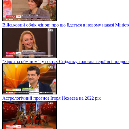
Військовий облік жінок: про що йдеться в новому наказі Мініс
"Зірки за обміном": у гостях Сніданку головна героїня і прод
Астрологічний прогноз Ігоря Нехаєва на 2022 рік