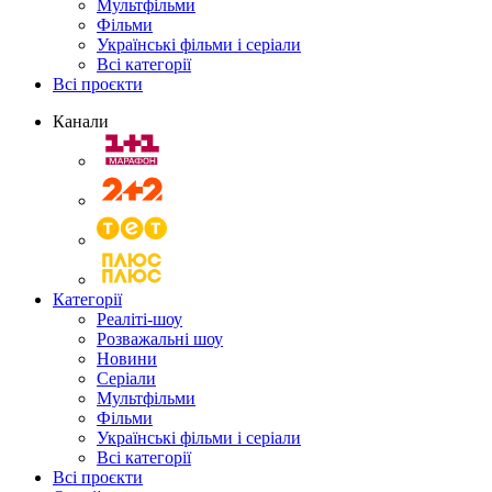
Мультфільми
Фільми
Українські фільми і серіали
Всі категорії
Всі проєкти
Канали
Категорії
Реаліті-шоу
Розважальні шоу
Новини
Серіали
Мультфільми
Фільми
Українські фільми і серіали
Всі категорії
Всі проєкти