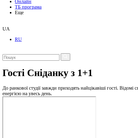
Онлайн
ТБ програма
Еще
UA
RU
Гості Сніданку з 1+1
До ранкової студії завжди приходять найцікавіші гості. Відомі
енергією на увесь день.