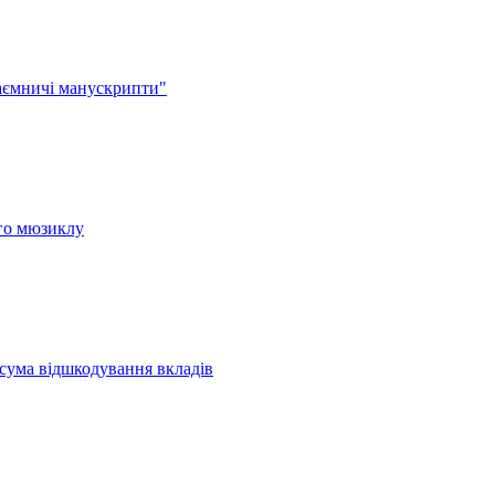
аємничі манускрипти"
ого мюзиклу
 сума відшкодування вкладів