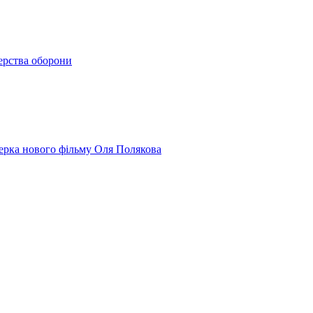
терства оборони
юсерка нового фільму Оля Полякова