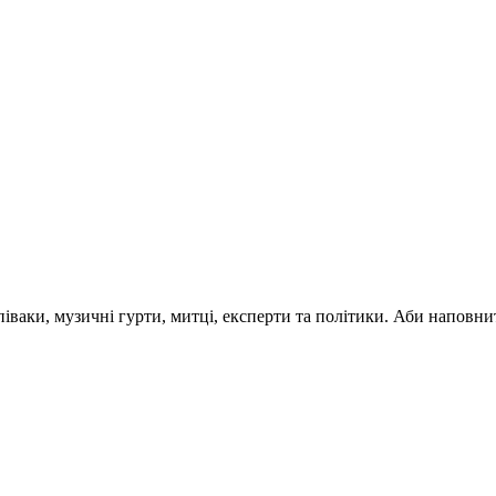
 співаки, музичні гурти, митці, експерти та політики. Аби напо