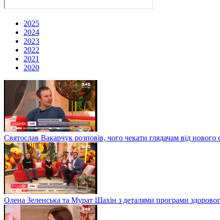
2025
2024
2023
2022
2021
2020
Святослав Вакарчук розповів, чого чекати глядачам від нового 
Олена Зеленська та Мурат Шахін з деталями програми здоровог