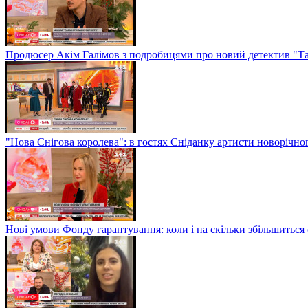
Продюсер Акім Галімов з подробицями про новий детектив "Т
"Нова Снігова королева": в гостях Сніданку артисти новорічн
Нові умови Фонду гарантування: коли і на скільки збільшиться