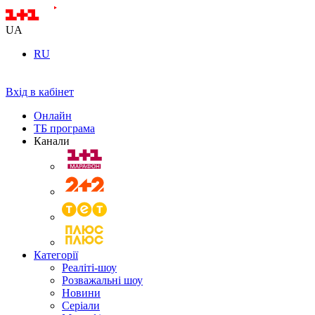
UA
RU
Вхід в кабінет
Онлайн
ТБ програма
Канали
Категорії
Реаліті-шоу
Розважальні шоу
Новини
Серіали