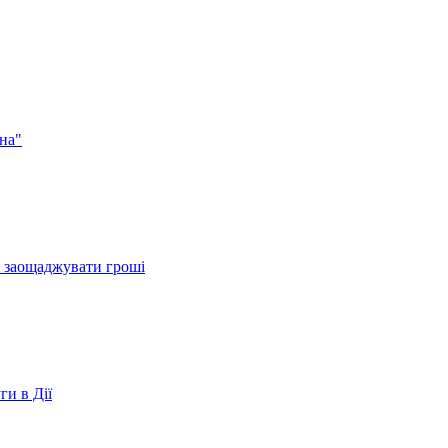
на"
и заощаджувати гроші
ги в Дії