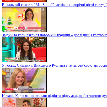
Вокальний секстет "ManSound" заспівав новорічні пісні у студії
Звідки та коли взялися новорічні традиції – дослідниця гастро
У гостях Сніданку. Вихідного Руслана з телепрем'єрою авторсь
Наталія Кадя: як правильно підбити підсумки, щоб з чистою д