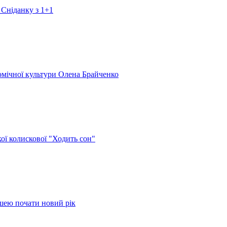
 Сніданку з 1+1
номічної культури Олена Брайченко
кої колискової "Ходить сон"
ушею почати новий рік