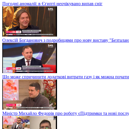
Погодні аномалії: в Єгипті неочікувано випав сніг
Олексій Богданович з подробицями про нову виставу "Безталан
Що може спричинити додаткові витрати газу і як можна почат
Міністр Михайло Федорів про роботу єПідтримки та нові послу