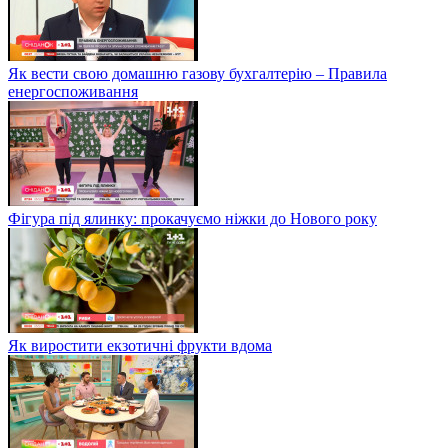
Як вести свою домашню газову бухгалтерію – Правила
енергоспоживання
Фігура під ялинку: прокачуємо ніжки до Нового року
Як виростити екзотичні фрукти вдома