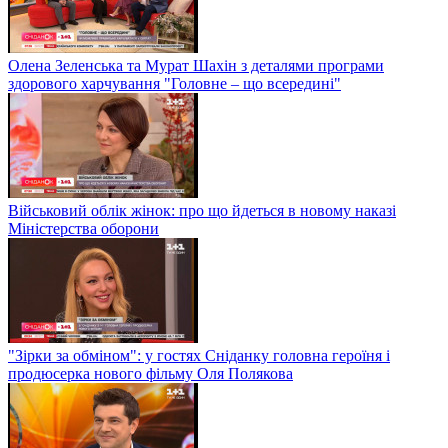
Олена Зеленська та Мурат Шахін з деталями програми
здорового харчування "Головне – що всередині"
Військовий облік жінок: про що йдеться в новому наказі
Міністерства оборони
"Зірки за обміном": у гостях Сніданку головна героїня і
продюсерка нового фільму Оля Полякова