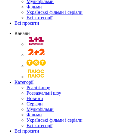
Мультфільми
Фільми
Українські фільми і серіали
Всі категорії
Всі проєкти
Канали
Категорії
Реаліті-шоу
Розважальні шоу
Новини
Серіали
Мультфільми
Фільми
Українські фільми і серіали
Всі категорії
Всі проєкти