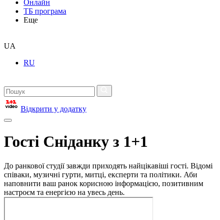
Онлайн
ТБ програма
Еще
UA
RU
Відкрити у додатку
Гості Сніданку з 1+1
До ранкової студії завжди приходять найцікавіші гості. Відомі
співаки, музичні гурти, митці, експерти та політики. Аби
наповнити ваш ранок корисною інформацією, позитивним
настроєм та енергією на увесь день.