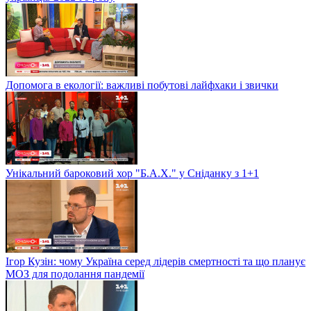
Допомога в екології: важливі побутові лайфхаки і звички
Унікальний бароковий хор "Б.А.Х." у Сніданку з 1+1
Ігор Кузін: чому Україна серед лідерів смертності та що планує
МОЗ для подолання пандемії