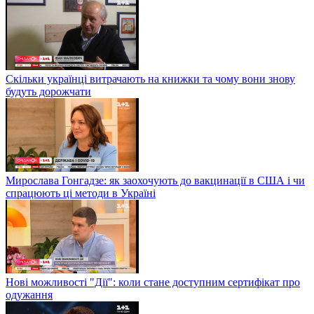
Скільки українці витрачають на книжки та чому вони знову
будуть дорожчати
Мирослава Гонгадзе: як заохочують до вакцинації в США і чи
спрацюють ці методи в Україні
Нові можливості "Дії": коли стане доступним сертифікат про
одужання