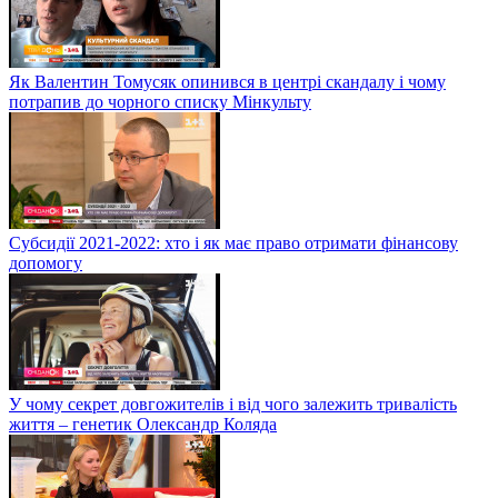
Як Валентин Томусяк опинився в центрі скандалу і чому
потрапив до чорного списку Мінкульту
Субсидії 2021-2022: хто і як має право отримати фінансову
допомогу
У чому секрет довгожителів і від чого залежить тривалість
життя – генетик Олександр Коляда