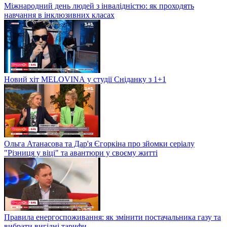
Міжнародний день людей з інвалідністю: як проходять
навчання в інклюзивних класах
Новий хіт MELOVINА у студії Сніданку з 1+1
Ольга Атанасова та Дар'я Єгоркіна про зйомки серіалу
"Різниця у віці" та авантюри у своєму житті
Правила енергоспоживання: як змінити постачальника газу та
вибрати вигідні тарифи