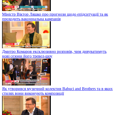
Міністр Віктор Ляшко про прогнози щодо епідситуації та як
проходить вакцинальна кампанія
Дмитро Комаров ексклюзивно розповів, чим дивуватимуть
нові сезони його тревел-шоу
Як утворився музичний колектив Babuci and Brothers та в яких
стилях вони виконують композиції