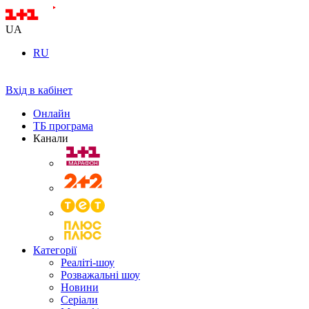
UA
RU
Вхід в кабінет
Онлайн
ТБ програма
Канали
Категорії
Реаліті-шоу
Розважальні шоу
Новини
Серіали