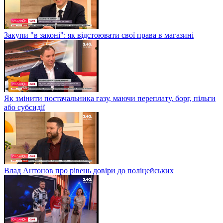
Закупи "в законі": як відстоювати свої права в магазині
Як змінити постачальника газу, маючи переплату, борг, пільги
або субсидії
Влад Антонов про рівень довіри до поліцейських