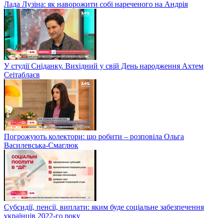
Лада Лузіна: як наворожити собі нареченого на Андрія
У студії Сніданку. Вихідний у свій День народження Ахтем
Сеітаблаєв
Погрожують колектори: що робити – розповіла Ольга
Василевська-Смаглюк
Субсидії, пенсії, виплати: яким буде соціальне забезпечення
українців 2022-го року