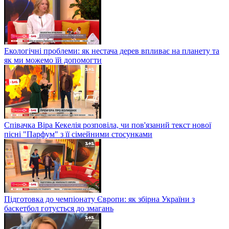
Екологічні проблеми: як нестача дерев впливає на планету та
як ми можемо їй допомогти
Співачка Віра Кекелія розповіла, чи пов'язаний текст нової
пісні "Парфум" з її сімейними стосунками
Підготовка до чемпіонату Європи: як збірна України з
баскетбол готується до змагань