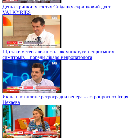
День скрипки: у гостях Сніданку скрипковий дует
VALKYRIES
Що таке метеозалежність і як уникнути неприємних
симптомів – поради лікаря-невропатолога
Як на нас вплине ретроградна венера – астропрогноз Ігоря
Нехаєва