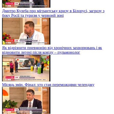
Дмитро Кулеба про мігрантську кризу в Білорусі, загрозу з
боку Росії та туризм у червонй зоні
Як відрізнити пневмонію від хронічних захворювань і як
відновити легені після ковіду – пульмонолог
Місяць змін. Фінал: хто став переможцями челенджу