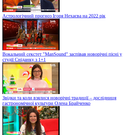
Астрологічний прогноз Ігоря Нехаєва на 2022 рік
Вокальний секстет "ManSound" заспівав новорічні пісні у
студії Сніданку з 1+1
Звідки та коли взялися новорічні традиції – дослідниця
гастрономічної культури Олена Брайченко