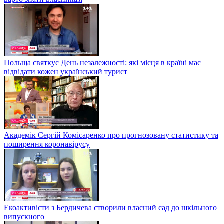
Польща святкує День незалежності: які місця в країні має
відвідати кожен український турист
Академік Сергій Комісаренко про прогнозовану статистику та
поширення коронавірусу
Екоактивісти з Бердичева створили власний сад до шкільного
випускного