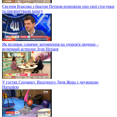
Євгенія Власова з братом Петром розповіли про свої стосунки
та презентували книгу
Як впливає сонячне затемнення на здоров'я людини –
ведичний астролог Ігор Нехаєв
У гостях Сніданку. Вихідного Дядя Жора з дружиною
Наталією