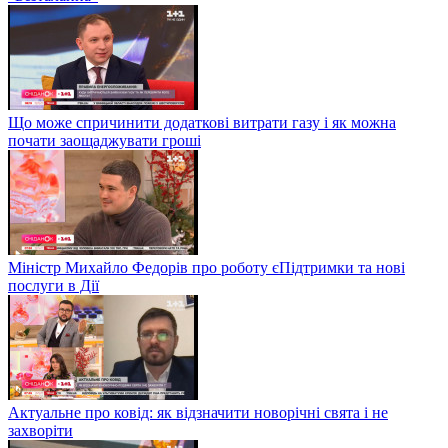
Що може спричинити додаткові витрати газу і як можна
почати заощаджувати гроші
Міністр Михайло Федорів про роботу єПідтримки та нові
послуги в Дії
Актуальне про ковід: як відзначити новорічні свята і не
захворіти