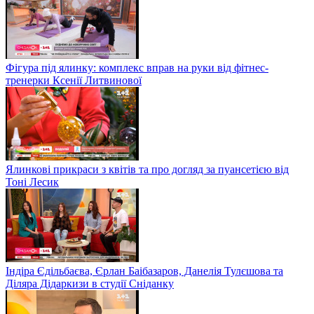
Фігура під ялинку: комплекс вправ на руки від фітнес-
тренерки Ксенії Литвинової
Ялинкові прикраси з квітів та про догляд за пуансетією від
Тоні Лесик
Індіра Єдільбаєва, Єрлан Баібазаров, Данелія Тулєшова та
Діляра Дідаркизи в студії Сніданку