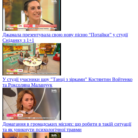
Джамала презентувала свою нову пісню “Потайки” у студії
Сніданку з 1+1
У студії учасники шоу "Танці з зірками" Костянтин Войтенко
та Роксоляна Маланчук
Домагання в громадських місцях: що робити в такій ситуації
та як уникнути психологічної травми