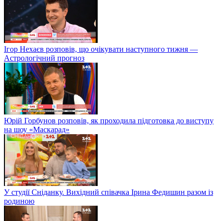
Ігор Нехаєв розповів, що очікувати наступного тижня —
Астрологічний прогноз
Юрій Горбунов розповів, як проходила підготовка до виступу
на шоу «Маскарад»
У студії Сніданку. Вихідний співачка Ірина Федишин разом із
родиною