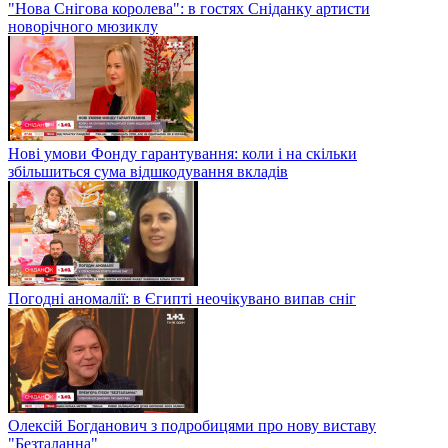
"Нова Снігова королева": в гостях Сніданку артисти
новорічного мюзиклу
Нові умови Фонду гарантування: коли і на скільки
збільшиться сума відшкодування вкладів
Погодні аномалії: в Єгипті неочікувано випав сніг
Олексій Богданович з подробицями про нову виставу
"Безталанна"