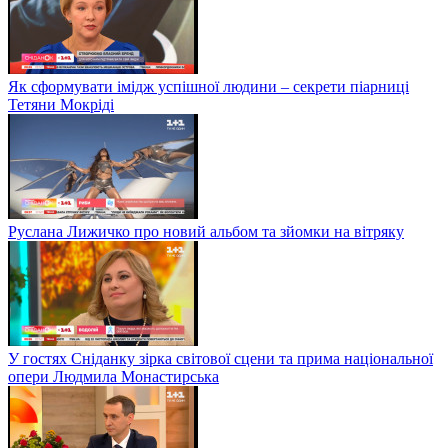
Як сформувати імідж успішної людини – секрети піарниці
Тетяни Мокріді
Руслана Лижичко про новий альбом та зйомки на вітряку
У гостях Сніданку зірка світової сцени та прима національної
опери Людмила Монастирська