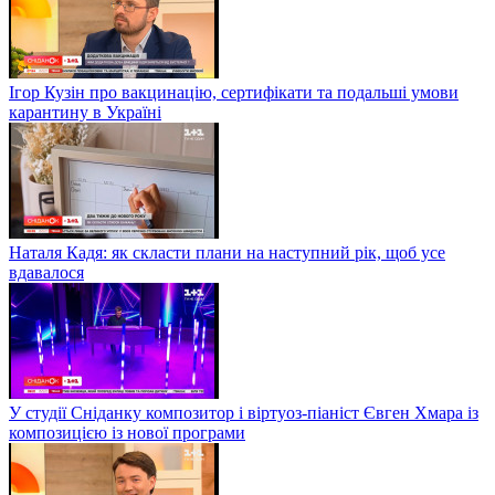
Ігор Кузін про вакцинацію, сертифікати та подальші умови
карантину в Україні
Наталя Кадя: як скласти плани на наступний рік, щоб усе
вдавалося
У студії Сніданку композитор і віртуоз-піаніст Євген Хмара із
композицією із нової програми