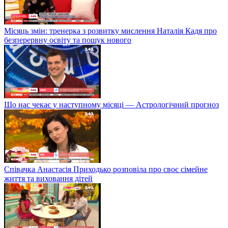
Місяць змін: тренерка з розвитку мислення Наталія Кадя про
безперервну освіту та пошук нового
Що нас чекає у наступному місяці — Астрологічний прогноз
Співачка Анастасія Приходько розповіла про своє сімейне
життя та виховання дітей