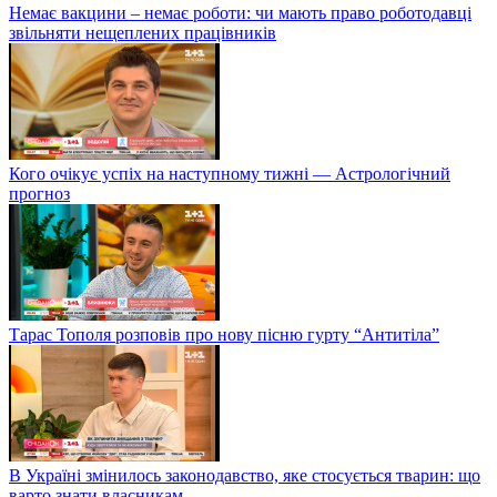
Немає вакцини – немає роботи: чи мають право роботодавці
звільняти нещеплених працівників
Кого очікує успіх на наступному тижні — Астрологічний
прогноз
Тарас Тополя розповів про нову пісню гурту “Антитіла”
В Україні змінилось законодавство, яке стосується тварин: що
варто знати власникам