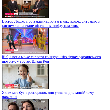
Віктор Ляшко про вакцинацію вагітних жінок, ситуацію з
киснем та чи стане лікування ковіду платним
Їй 9, і вона може скласти конкуренцію зіркам українського
шоубізу: у гостях Влада Кей
Яким має бути розпорядок дня учня на дистанційному
навчанні