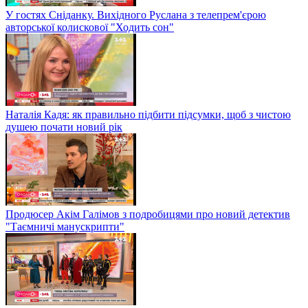
У гостях Сніданку. Вихідного Руслана з телепрем'єрою
авторської колискової "Ходить сон"
Наталія Кадя: як правильно підбити підсумки, щоб з чистою
душею почати новий рік
Продюсер Акім Галімов з подробицями про новий детектив
"Таємничі манускрипти"