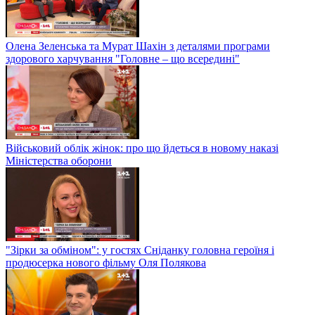
Олена Зеленська та Мурат Шахін з деталями програми
здорового харчування "Головне – що всередині"
Військовий облік жінок: про що йдеться в новому наказі
Міністерства оборони
"Зірки за обміном": у гостях Сніданку головна героїня і
продюсерка нового фільму Оля Полякова