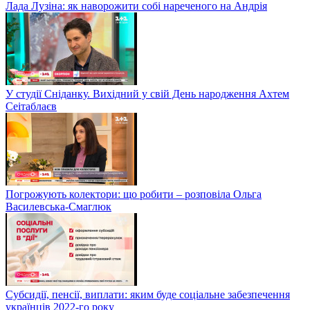
Лада Лузіна: як наворожити собі нареченого на Андрія
У студії Сніданку. Вихідний у свій День народження Ахтем
Сеітаблаєв
Погрожують колектори: що робити – розповіла Ольга
Василевська-Смаглюк
Субсидії, пенсії, виплати: яким буде соціальне забезпечення
українців 2022-го року