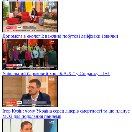
Допомога в екології: важливі побутові лайфхаки і звички
Унікальний бароковий хор "Б.А.Х." у Сніданку з 1+1
Ігор Кузін: чому Україна серед лідерів смертності та що планує
МОЗ для подолання пандемії