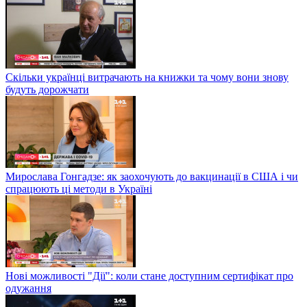
Скільки українці витрачають на книжки та чому вони знову
будуть дорожчати
Мирослава Гонгадзе: як заохочують до вакцинації в США і чи
спрацюють ці методи в Україні
Нові можливості "Дії": коли стане доступним сертифікат про
одужання