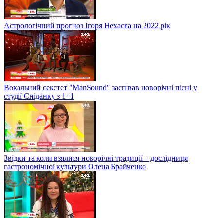
Астрологічний прогноз Ігоря Нехаєва на 2022 рік
Вокальний секстет "ManSound" заспівав новорічні пісні у
студії Сніданку з 1+1
Звідки та коли взялися новорічні традиції – дослідниця
гастрономічної культури Олена Брайченко