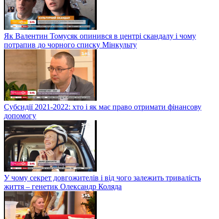
Як Валентин Томусяк опинився в центрі скандалу і чому
потрапив до чорного списку Мінкульту
Субсидії 2021-2022: хто і як має право отримати фінансову
допомогу
У чому секрет довгожителів і від чого залежить тривалість
життя – генетик Олександр Коляда