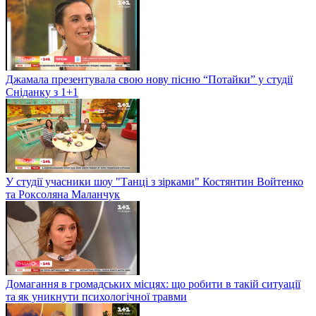
Джамала презентувала свою нову пісню “Потайки” у студії
Сніданку з 1+1
У студії учасники шоу "Танці з зірками" Костянтин Войтенко
та Роксоляна Маланчук
Домагання в громадських місцях: що робити в такій ситуації
та як уникнути психологічної травми