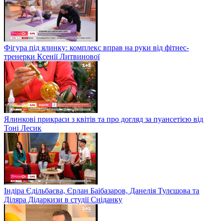
Фігура під ялинку: комплекс вправ на руки від фітнес-
тренерки Ксенії Литвинової
Ялинкові прикраси з квітів та про догляд за пуансетією від
Тоні Лесик
Індіра Єдільбаєва, Єрлан Баібазаров, Данелія Тулєшова та
Діляра Дідаркизи в студії Сніданку