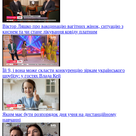
Віктор Ляшко про вакцинацію вагітних жінок, ситуацію з
киснем та чи стане лікування ковіду платним
Їй 9, і вона може скласти конкуренцію зіркам українського
шоубізу: у гостях Влада Кей
Яким має бути розпорядок дня учня на дистанційному
навчанні