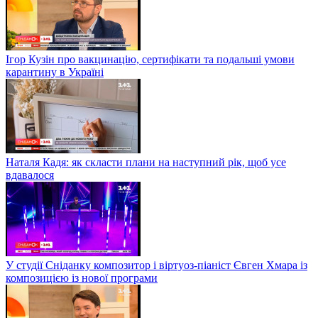
Ігор Кузін про вакцинацію, сертифікати та подальші умови
карантину в Україні
Наталя Кадя: як скласти плани на наступний рік, щоб усе
вдавалося
У студії Сніданку композитор і віртуоз-піаніст Євген Хмара із
композицією із нової програми