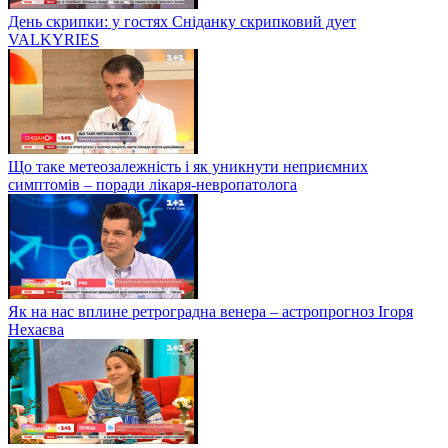
День скрипки: у гостях Сніданку скрипковий дует
VALKYRIES
Що таке метеозалежність і як уникнути неприємних
симптомів – поради лікаря-невропатолога
Як на нас вплине ретроградна венера – астропрогноз Ігоря
Нехаєва