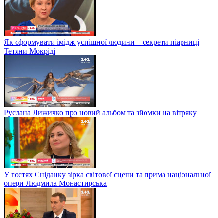
Як сформувати імідж успішної людини – секрети піарниці
Тетяни Мокріді
Руслана Лижичко про новий альбом та зйомки на вітряку
У гостях Сніданку зірка світової сцени та прима національної
опери Людмила Монастирська