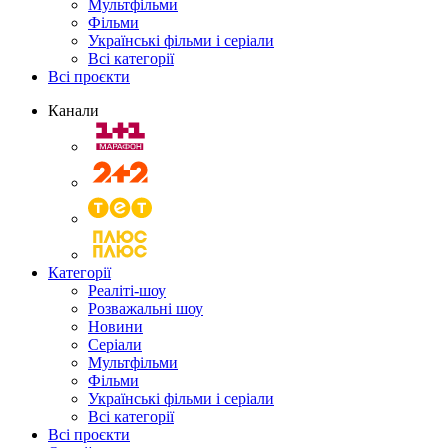
Мультфільми
Фільми
Українські фільми і серіали
Всі категорії
Всі проєкти
Канали
Категорії
Реаліті-шоу
Розважальні шоу
Новини
Серіали
Мультфільми
Фільми
Українські фільми і серіали
Всі категорії
Всі проєкти