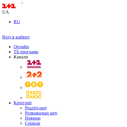
UA
RU
Вхід в кабінет
Онлайн
ТБ програма
Канали
Категорії
Реаліті-шоу
Розважальні шоу
Новини
Серіали