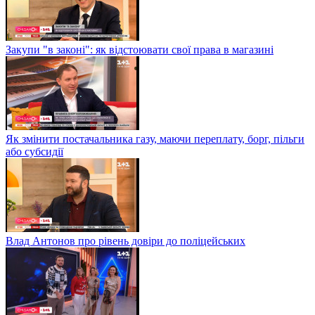
Закупи "в законі": як відстоювати свої права в магазині
Як змінити постачальника газу, маючи переплату, борг, пільги
або субсидії
Влад Антонов про рівень довіри до поліцейських