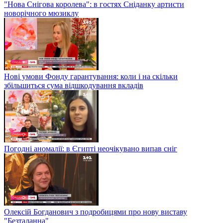
"Нова Снігова королева": в гостях Сніданку артисти
новорічного мюзиклу
Нові умови Фонду гарантування: коли і на скільки
збільшиться сума відшкодування вкладів
Погодні аномалії: в Єгипті неочікувано випав сніг
Олексій Богданович з подробицями про нову виставу
"Безталанна"