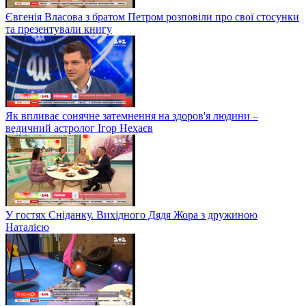
Євгенія Власова з братом Петром розповіли про свої стосунки
та презентували книгу
Як впливає сонячне затемнення на здоров'я людини –
ведичний астролог Ігор Нехаєв
У гостях Сніданку. Вихідного Дядя Жора з дружиною
Наталією