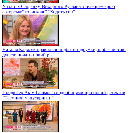
У гостях Сніданку. Вихідного Руслана з телепрем'єрою
авторської колискової "Ходить сон"
Наталія Кадя: як правильно підбити підсумки, щоб з чистою
душею почати новий рік
Продюсер Акім Галімов з подробицями про новий детектив
"Таємничі манускрипти"