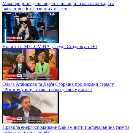
Міжнародний день людей з інвалідністю: як проходять
навчання в інклюзивних класах
Новий хіт MELOVINА у студії Сніданку з 1+1
Ольга Атанасова та Дар'я Єгоркіна про зйомки серіалу
"Різниця у віці" та авантюри у своєму житті
Правила енергоспоживання: як змінити постачальника газу та
вибрати вигідні тарифи