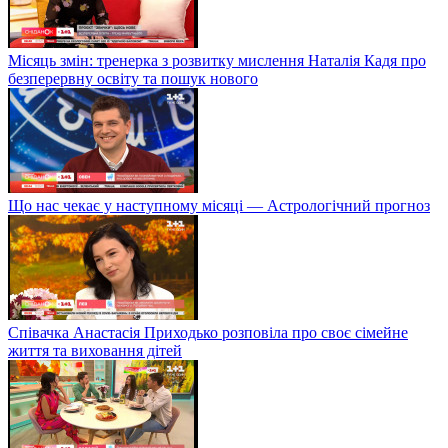
Місяць змін: тренерка з розвитку мислення Наталія Кадя про
безперервну освіту та пошук нового
Що нас чекає у наступному місяці — Астрологічний прогноз
Співачка Анастасія Приходько розповіла про своє сімейне
життя та виховання дітей