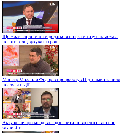
Що може спричинити додаткові витрати газу і як можна
почати заощаджувати гроші
Міністр Михайло Федорів про роботу єПідтримки та нові
послуги в Дії
Актуальне про ковід: як відзначити новорічні свята і не
захворіти