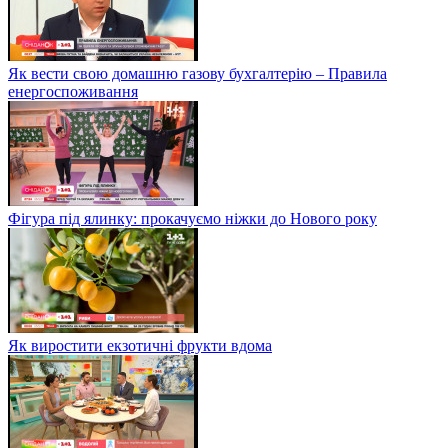
Як вести свою домашню газову бухгалтерію – Правила
енергоспоживання
Фігура під ялинку: прокачуємо ніжки до Нового року
Як виростити екзотичні фрукти вдома