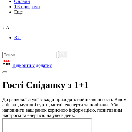
Онлайн
ТБ програма
Еще
UA
RU
Відкрити у додатку
Гості Сніданку з 1+1
До ранкової студії завжди приходять найцікавіші гості. Відомі
співаки, музичні гурти, митці, експерти та політики. Аби
наповнити ваш ранок корисною інформацією, позитивним
настроєм та енергією на увесь день.