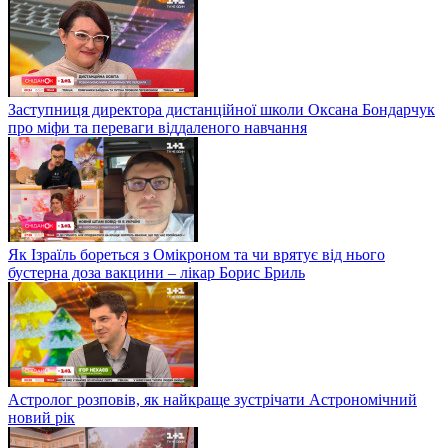
Заступниця директора дистанційної школи Оксана Бондарчук
про міфи та переваги віддаленого навчання
Як Ізраїль бореться з Омікроном та чи врятує від нього
бустерна доза вакцини – лікар Борис Бриль
Астролог розповів, як найкраще зустрічати Астрономічний
новий рік