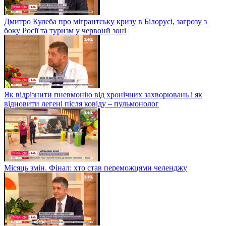
Дмитро Кулеба про мігрантську кризу в Білорусі, загрозу з
боку Росії та туризм у червонй зоні
Як відрізнити пневмонію від хронічних захворювань і як
відновити легені після ковіду – пульмонолог
Місяць змін. Фінал: хто став переможцями челенджу