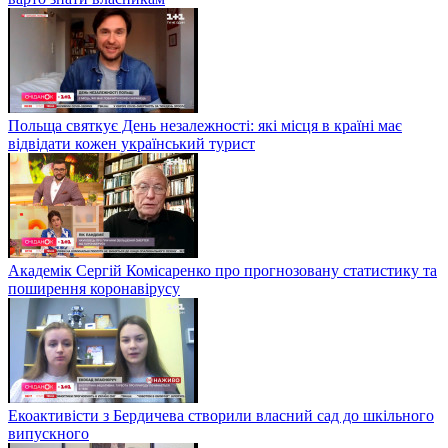
Польща святкує День незалежності: які місця в країні має
відвідати кожен український турист
Академік Сергій Комісаренко про прогнозовану статистику та
поширення коронавірусу
Екоактивісти з Бердичева створили власний сад до шкільного
випускного