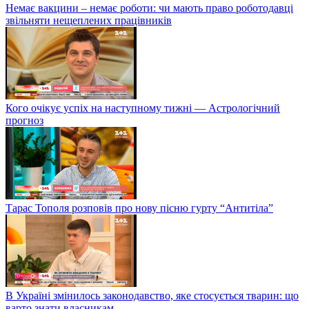
Немає вакцини – немає роботи: чи мають право роботодавці
звільняти нещеплених працівників
Кого очікує успіх на наступному тижні — Астрологічний
прогноз
Тарас Тополя розповів про нову пісню гурту “Антитіла”
В Україні змінилось законодавство, яке стосується тварин: що
варто знати власникам