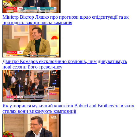
Міністр Віктор Ляшко про прогнози щодо епідситуації та як
проходить вакцинальна кампанія
Дмитро Комаров ексклюзивно розповів, чим дивуватимуть
нові сезони його тревел-шоу
Як утворився музичний колектив Babuci and Brothers та в яких
стилях вони виконують композиції