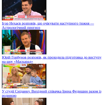
Ігор Нехаєв розповів, що очікувати наступного тижня —
Астрологічний прогноз
Юрій Горбунов розповів, як проходила підготовка до виступу
на шоу «Маскарад»
У студії Сніданку. Вихідний співачка Ірина Федишин разом із
родиною