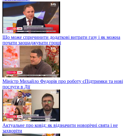
Що може спричинити додаткові витрати газу і як можна
почати заощаджувати гроші
Міністр Михайло Федорів про роботу єПідтримки та нові
послуги в Дії
Актуальне про ковід: як відзначити новорічні свята і не
захворіти