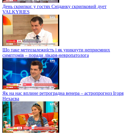
День скрипки: у гостях Сніданку скрипковий дует
VALKYRIES
Що таке метеозалежність і як уникнути неприємних
симптомів – поради лікаря-невропатолога
Як на нас вплине ретроградна венера – астропрогноз Ігоря
Нехаєва