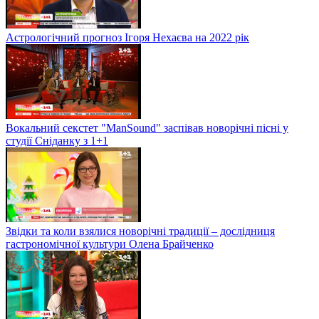
Астрологічний прогноз Ігоря Нехаєва на 2022 рік
Вокальний секстет "ManSound" заспівав новорічні пісні у
студії Сніданку з 1+1
Звідки та коли взялися новорічні традиції – дослідниця
гастрономічної культури Олена Брайченко