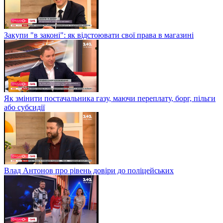
Закупи "в законі": як відстоювати свої права в магазині
Як змінити постачальника газу, маючи переплату, борг, пільги
або субсидії
Влад Антонов про рівень довіри до поліцейських