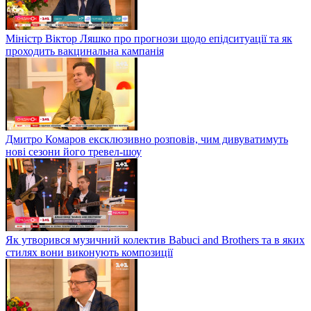
Міністр Віктор Ляшко про прогнози щодо епідситуації та як
проходить вакцинальна кампанія
Дмитро Комаров ексклюзивно розповів, чим дивуватимуть
нові сезони його тревел-шоу
Як утворився музичний колектив Babuci and Brothers та в яких
стилях вони виконують композиції