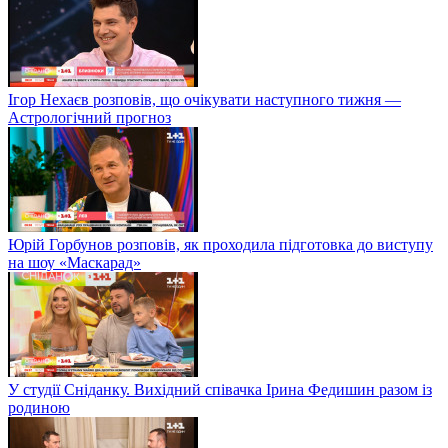
Ігор Нехаєв розповів, що очікувати наступного тижня —
Астрологічний прогноз
Юрій Горбунов розповів, як проходила підготовка до виступу
на шоу «Маскарад»
У студії Сніданку. Вихідний співачка Ірина Федишин разом із
родиною