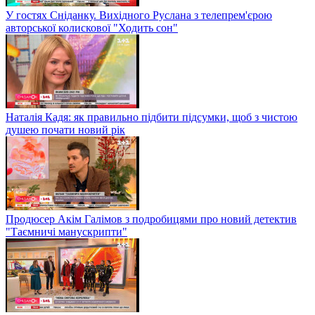
У гостях Сніданку. Вихідного Руслана з телепрем'єрою
авторської колискової "Ходить сон"
Наталія Кадя: як правильно підбити підсумки, щоб з чистою
душею почати новий рік
Продюсер Акім Галімов з подробицями про новий детектив
"Таємничі манускрипти"