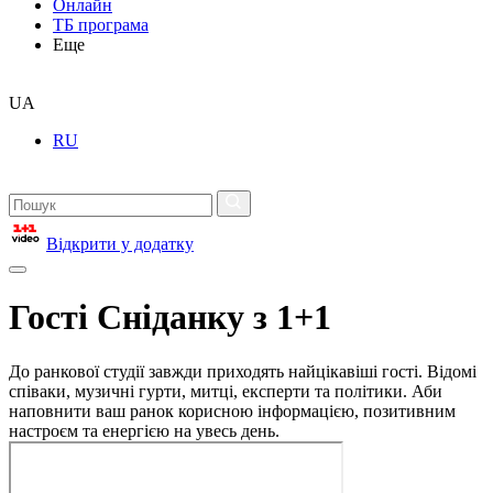
Онлайн
ТБ програма
Еще
UA
RU
Відкрити у додатку
Гості Сніданку з 1+1
До ранкової студії завжди приходять найцікавіші гості. Відомі
співаки, музичні гурти, митці, експерти та політики. Аби
наповнити ваш ранок корисною інформацією, позитивним
настроєм та енергією на увесь день.