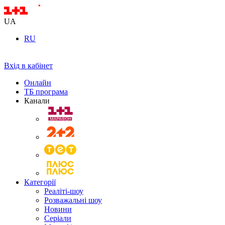
UA
RU
Вхід в кабінет
Онлайн
ТБ програма
Канали
Категорії
Реаліті-шоу
Розважальні шоу
Новини
Серіали