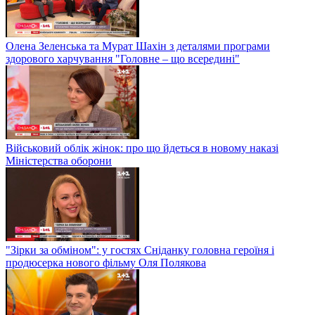
Олена Зеленська та Мурат Шахін з деталями програми
здорового харчування "Головне – що всередині"
Військовий облік жінок: про що йдеться в новому наказі
Міністерства оборони
"Зірки за обміном": у гостях Сніданку головна героїня і
продюсерка нового фільму Оля Полякова