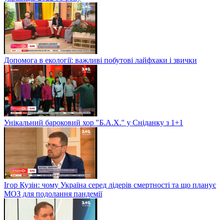
Допомога в екології: важливі побутові лайфхаки і звички
Унікальний бароковий хор "Б.А.Х." у Сніданку з 1+1
Ігор Кузін: чому Україна серед лідерів смертності та що планує
МОЗ для подолання пандемії