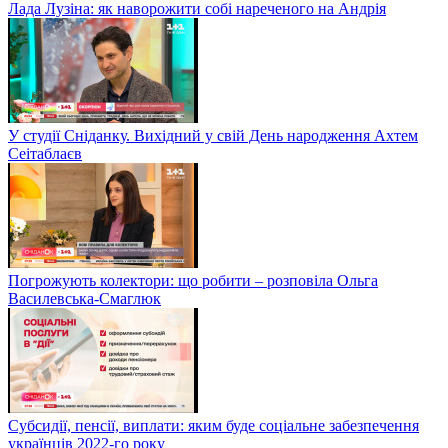
Лада Лузіна: як наворожити собі нареченого на Андрія
У студії Сніданку. Вихідний у свій День народження Ахтем
Сеітаблаєв
Погрожують колектори: що робити – розповіла Ольга
Василевська-Смаглюк
Субсидії, пенсії, виплати: яким буде соціальне забезпечення
українців 2022-го року