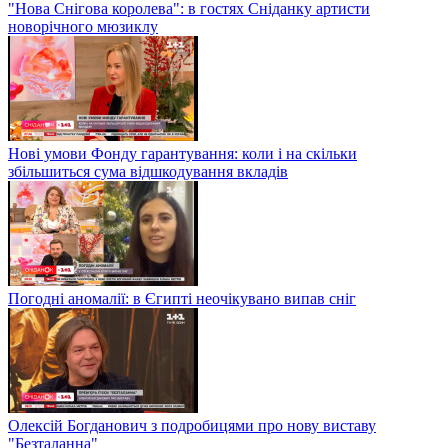
"Нова Снігова королева": в гостях Сніданку артисти
новорічного мюзиклу
Нові умови Фонду гарантування: коли і на скільки
збільшиться сума відшкодування вкладів
Погодні аномалії: в Єгипті неочікувано випав сніг
Олексій Богданович з подробицями про нову виставу
"Безталанна"