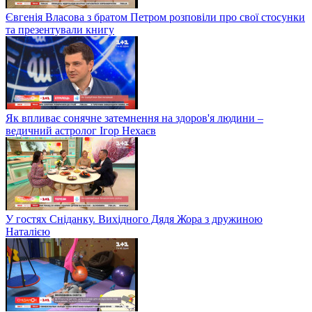
Євгенія Власова з братом Петром розповіли про свої стосунки
та презентували книгу
Як впливає сонячне затемнення на здоров'я людини –
ведичний астролог Ігор Нехаєв
У гостях Сніданку. Вихідного Дядя Жора з дружиною
Наталією