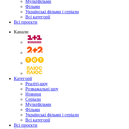
Мультфільми
Фільми
Українські фільми і серіали
Всі категорії
Всі проєкти
Канали
Категорії
Реаліті-шоу
Розважальні шоу
Новини
Серіали
Мультфільми
Фільми
Українські фільми і серіали
Всі категорії
Всі проєкти