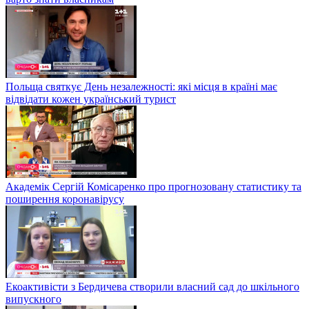
Польща святкує День незалежності: які місця в країні має
відвідати кожен український турист
Академік Сергій Комісаренко про прогнозовану статистику та
поширення коронавірусу
Екоактивісти з Бердичева створили власний сад до шкільного
випускного