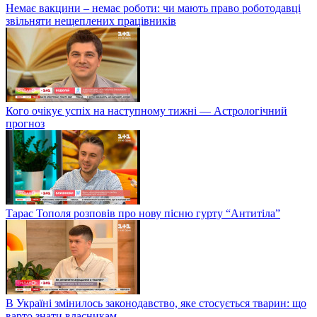
Немає вакцини – немає роботи: чи мають право роботодавці
звільняти нещеплених працівників
Кого очікує успіх на наступному тижні — Астрологічний
прогноз
Тарас Тополя розповів про нову пісню гурту “Антитіла”
В Україні змінилось законодавство, яке стосується тварин: що
варто знати власникам