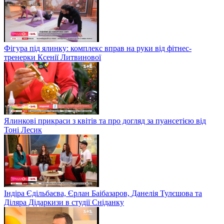
Фігура під ялинку: комплекс вправ на руки від фітнес-
тренерки Ксенії Литвинової
Ялинкові прикраси з квітів та про догляд за пуансетією від
Тоні Лесик
Індіра Єдільбаєва, Єрлан Баібазаров, Данелія Тулєшова та
Діляра Дідаркизи в студії Сніданку