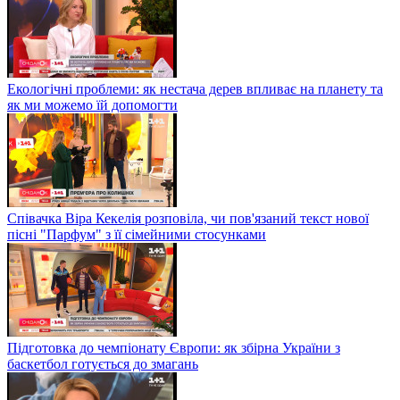
Екологічні проблеми: як нестача дерев впливає на планету та
як ми можемо їй допомогти
Співачка Віра Кекелія розповіла, чи пов'язаний текст нової
пісні "Парфум" з її сімейними стосунками
Підготовка до чемпіонату Європи: як збірна України з
баскетбол готується до змагань