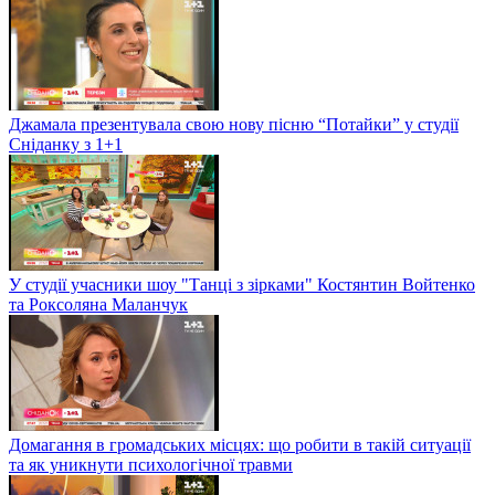
Джамала презентувала свою нову пісню “Потайки” у студії
Сніданку з 1+1
У студії учасники шоу "Танці з зірками" Костянтин Войтенко
та Роксоляна Маланчук
Домагання в громадських місцях: що робити в такій ситуації
та як уникнути психологічної травми