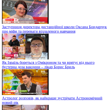
Заступниця директора дистанційної школи Оксана Бондарчук
про міфи та переваги віддаленого навчання
Як Ізраїль бореться з Омікроном та чи врятує від нього
бустерна доза вакцини – лікар Борис Бриль
Астролог розповів, як найкраще зустрічати Астрономічний
новий рік