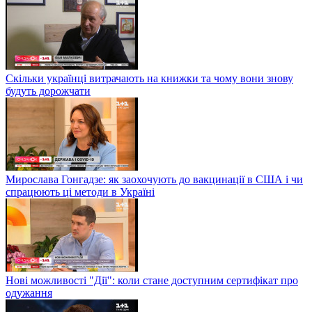
Скільки українці витрачають на книжки та чому вони знову
будуть дорожчати
Мирослава Гонгадзе: як заохочують до вакцинації в США і чи
спрацюють ці методи в Україні
Нові можливості "Дії": коли стане доступним сертифікат про
одужання