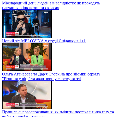
Міжнародний день людей з інвалідністю: як проходять
навчання в інклюзивних класах
Новий хіт MELOVINА у студії Сніданку з 1+1
Ольга Атанасова та Дар'я Єгоркіна про зйомки серіалу
"Різниця у віці" та авантюри у своєму житті
Правила енергоспоживання: як змінити постачальника газу та
вибрати вигідні тарифи