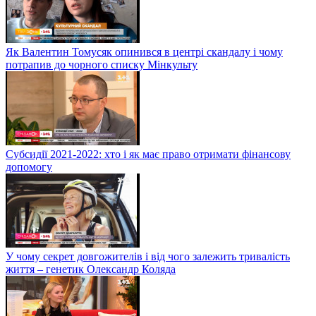
Як Валентин Томусяк опинився в центрі скандалу і чому
потрапив до чорного списку Мінкульту
Субсидії 2021-2022: хто і як має право отримати фінансову
допомогу
У чому секрет довгожителів і від чого залежить тривалість
життя – генетик Олександр Коляда