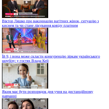
Віктор Ляшко про вакцинацію вагітних жінок, ситуацію з
киснем та чи стане лікування ковіду платним
Їй 9, і вона може скласти конкуренцію зіркам українського
шоубізу: у гостях Влада Кей
Яким має бути розпорядок дня учня на дистанційному
навчанні