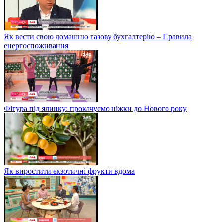
Як вести свою домашню газову бухгалтерію – Правила
енергоспоживання
Фігура під ялинку: прокачуємо ніжки до Нового року
Як виростити екзотичні фрукти вдома