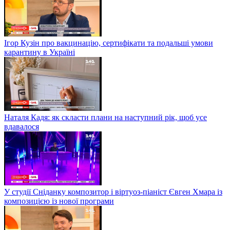
Ігор Кузін про вакцинацію, сертифікати та подальші умови
карантину в Україні
Наталя Кадя: як скласти плани на наступний рік, щоб усе
вдавалося
У студії Сніданку композитор і віртуоз-піаніст Євген Хмара із
композицією із нової програми