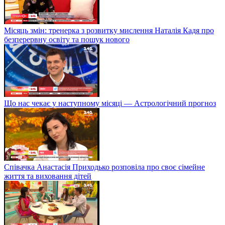
Місяць змін: тренерка з розвитку мислення Наталія Кадя про
безперервну освіту та пошук нового
Що нас чекає у наступному місяці — Астрологічний прогноз
Співачка Анастасія Приходько розповіла про своє сімейне
життя та виховання дітей