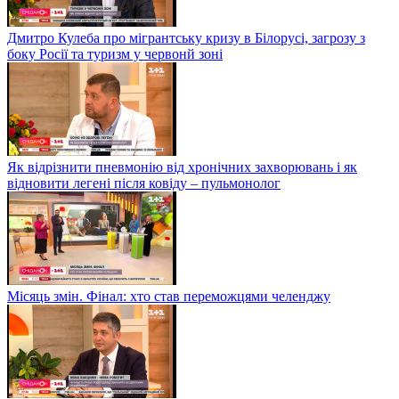
Дмитро Кулеба про мігрантську кризу в Білорусі, загрозу з
боку Росії та туризм у червонй зоні
Як відрізнити пневмонію від хронічних захворювань і як
відновити легені після ковіду – пульмонолог
Місяць змін. Фінал: хто став переможцями челенджу