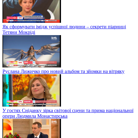
Як сформувати імідж успішної людини – секрети піарниці
Тетяни Мокріді
Руслана Лижичко про новий альбом та зйомки на вітряку
У гостях Сніданку зірка світової сцени та прима національної
опери Людмила Монастирська