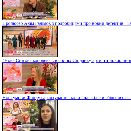
Продюсер Акім Галімов з подробицями про новий детектив "Т
"Нова Снігова королева": в гостях Сніданку артисти новорічн
Нові умови Фонду гарантування: коли і на скільки збільшиться