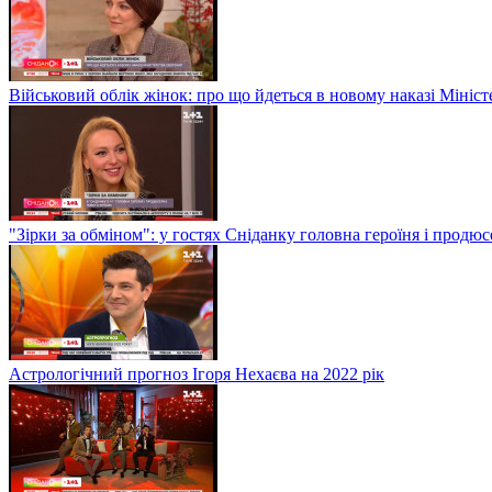
Військовий облік жінок: про що йдеться в новому наказі Мініс
"Зірки за обміном": у гостях Сніданку головна героїня і прод
Астрологічний прогноз Ігоря Нехаєва на 2022 рік