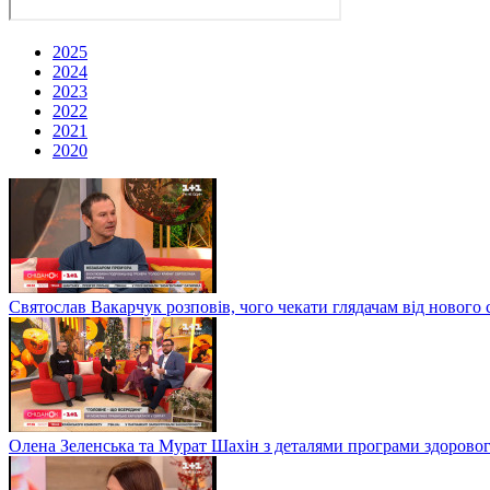
2025
2024
2023
2022
2021
2020
Святослав Вакарчук розповів, чого чекати глядачам від нового 
Олена Зеленська та Мурат Шахін з деталями програми здоровог