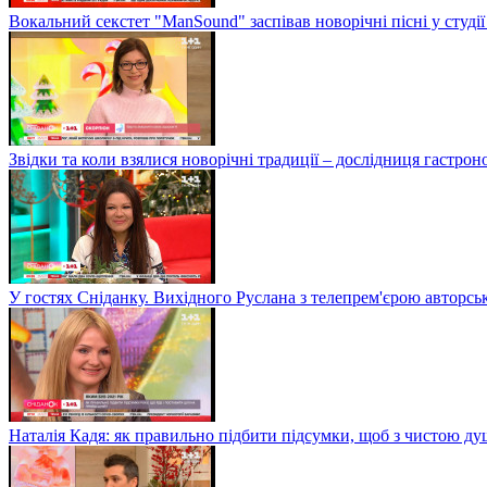
Вокальний секстет "ManSound" заспівав новорічні пісні у студії
Звідки та коли взялися новорічні традиції – дослідниця гастро
У гостях Сніданку. Вихідного Руслана з телепрем'єрою авторсь
Наталія Кадя: як правильно підбити підсумки, щоб з чистою д