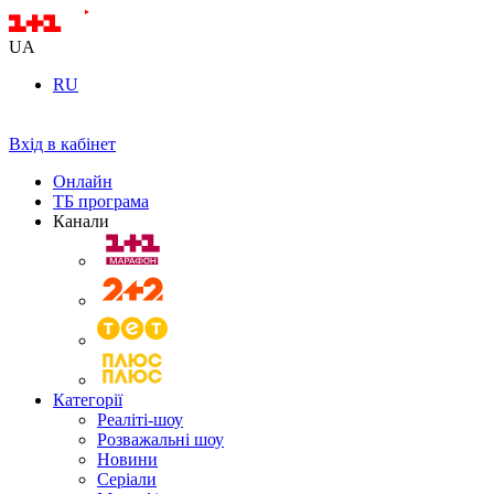
UA
RU
Вхід в кабінет
Онлайн
ТБ програма
Канали
Категорії
Реаліті-шоу
Розважальні шоу
Новини
Серіали