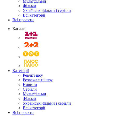
Мультфільми
Фільми
Українські фільми і серіали
Всі категорії
Всі проєкти
Канали
Категорії
Реаліті-шоу
Розважальні шоу
Новини
Серіали
Мультфільми
Фільми
Українські фільми і серіали
Всі категорії
Всі проєкти