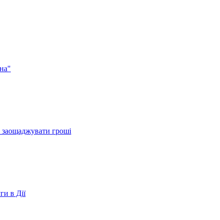
на"
и заощаджувати гроші
ги в Дії