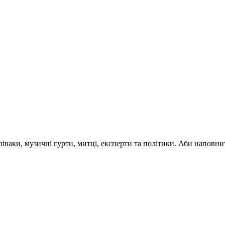
 співаки, музичні гурти, митці, експерти та політики. Аби напо