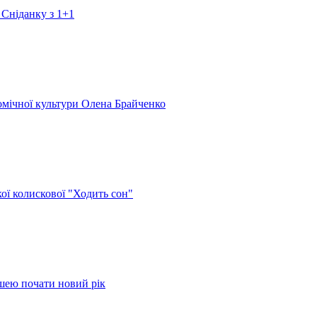
 Сніданку з 1+1
номічної культури Олена Брайченко
кої колискової "Ходить сон"
ушею почати новий рік