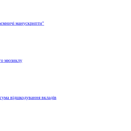
аємничі манускрипти"
ого мюзиклу
 сума відшкодування вкладів