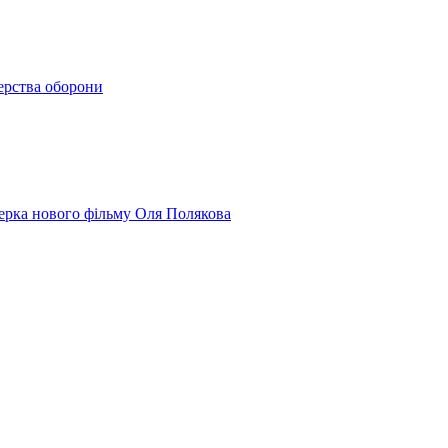
терства оборони
юсерка нового фільму Оля Полякова