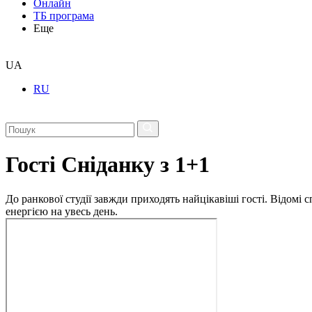
Онлайн
ТБ програма
Еще
UA
RU
Гості Сніданку з 1+1
До ранкової студії завжди приходять найцікавіші гості. Відомі
енергією на увесь день.