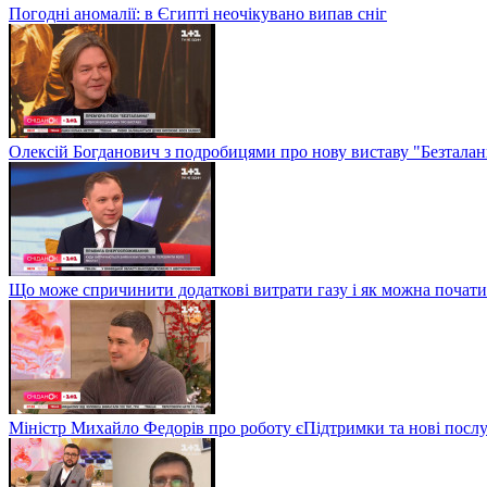
Погодні аномалії: в Єгипті неочікувано випав сніг
Олексій Богданович з подробицями про нову виставу "Безталан
Що може спричинити додаткові витрати газу і як можна почат
Міністр Михайло Федорів про роботу єПідтримки та нові послу