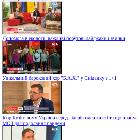
Допомога в екології: важливі побутові лайфхаки і звички
Унікальний бароковий хор "Б.А.Х." у Сніданку з 1+1
Ігор Кузін: чому Україна серед лідерів смертності та що планує
МОЗ для подолання пандемії