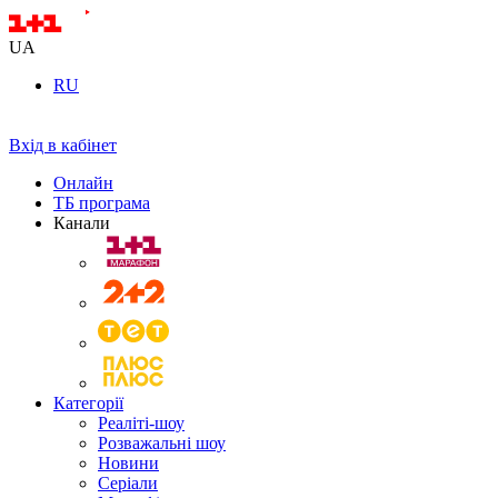
UA
RU
Вхід в кабінет
Онлайн
ТБ програма
Канали
Категорії
Реаліті-шоу
Розважальні шоу
Новини
Серіали