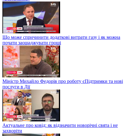
Що може спричинити додаткові витрати газу і як можна
почати заощаджувати гроші
Міністр Михайло Федорів про роботу єПідтримки та нові
послуги в Дії
Актуальне про ковід: як відзначити новорічні свята і не
захворіти