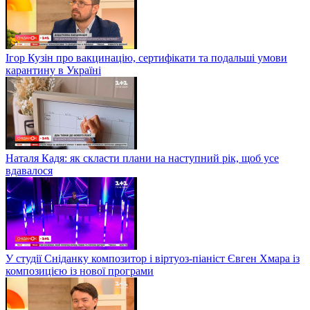
Ігор Кузін про вакцинацію, сертифікати та подальші умови
карантину в Україні
Наталя Кадя: як скласти плани на наступний рік, щоб усе
вдавалося
У студії Сніданку композитор і віртуоз-піаніст Євген Хмара із
композицією із нової програми