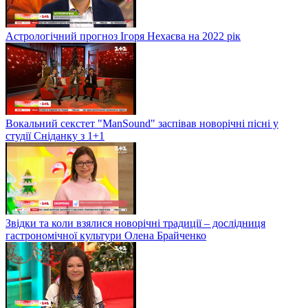
Астрологічний прогноз Ігоря Нехаєва на 2022 рік
Вокальний секстет "ManSound" заспівав новорічні пісні у
студії Сніданку з 1+1
Звідки та коли взялися новорічні традиції – дослідниця
гастрономічної культури Олена Брайченко