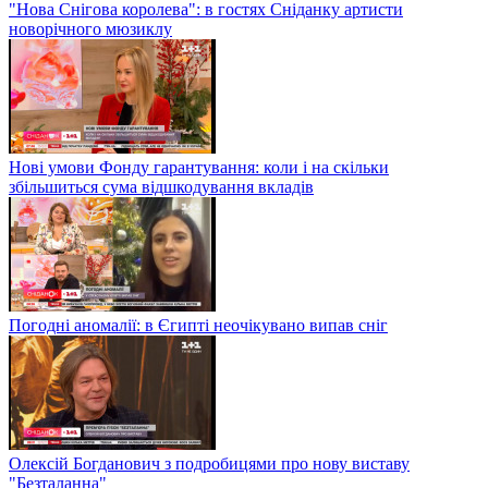
"Нова Снігова королева": в гостях Сніданку артисти
новорічного мюзиклу
Нові умови Фонду гарантування: коли і на скільки
збільшиться сума відшкодування вкладів
Погодні аномалії: в Єгипті неочікувано випав сніг
Олексій Богданович з подробицями про нову виставу
"Безталанна"