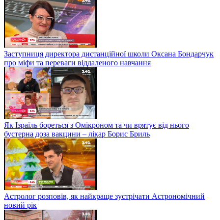
Заступниця директора дистанційної школи Оксана Бондарчук
про міфи та переваги віддаленого навчання
Як Ізраїль бореться з Омікроном та чи врятує від нього
бустерна доза вакцини – лікар Борис Бриль
Астролог розповів, як найкраще зустрічати Астрономічний
новий рік