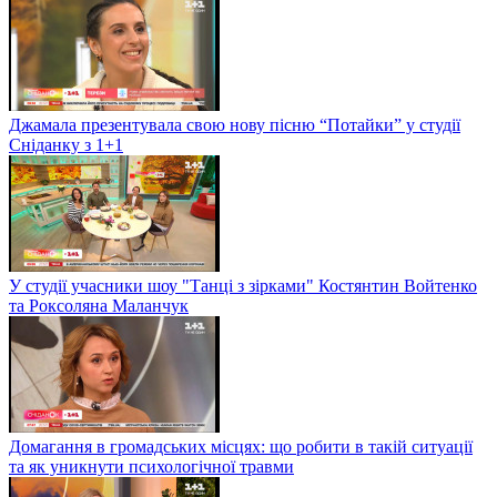
Джамала презентувала свою нову пісню “Потайки” у студії
Сніданку з 1+1
У студії учасники шоу "Танці з зірками" Костянтин Войтенко
та Роксоляна Маланчук
Домагання в громадських місцях: що робити в такій ситуації
та як уникнути психологічної травми