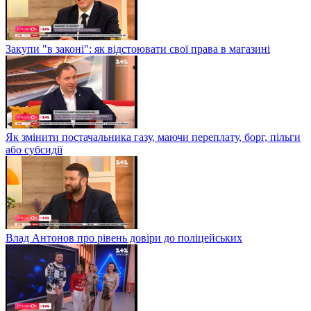
Закупи "в законі": як відстоювати свої права в магазині
Як змінити постачальника газу, маючи переплату, борг, пільги
або субсидії
Влад Антонов про рівень довіри до поліцейських