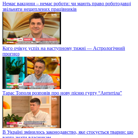
Немає вакцини – немає роботи: чи мають право роботодавці
звільняти нещеплених працівників
Кого очікує успіх на наступному тижні — Астрологічний
прогноз
Тарас Тополя розповів про нову пісню гурту “Антитіла”
В Україні змінилось законодавство, яке стосується тварин: що
варто знати власникам