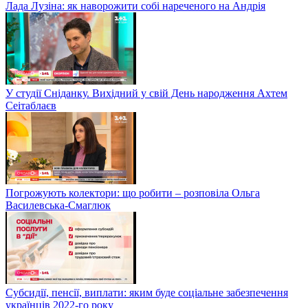
Лада Лузіна: як наворожити собі нареченого на Андрія
У студії Сніданку. Вихідний у свій День народження Ахтем
Сеітаблаєв
Погрожують колектори: що робити – розповіла Ольга
Василевська-Смаглюк
Субсидії, пенсії, виплати: яким буде соціальне забезпечення
українців 2022-го року