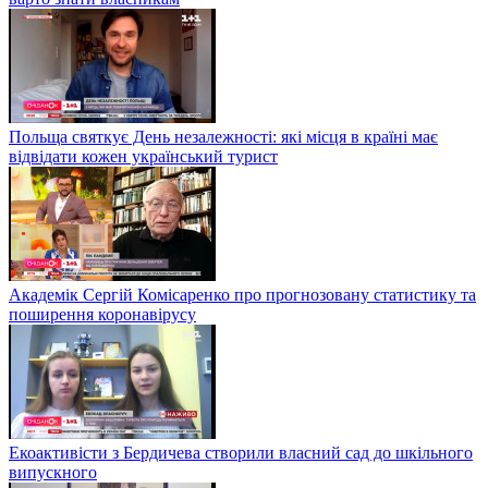
Польща святкує День незалежності: які місця в країні має
відвідати кожен український турист
Академік Сергій Комісаренко про прогнозовану статистику та
поширення коронавірусу
Екоактивісти з Бердичева створили власний сад до шкільного
випускного