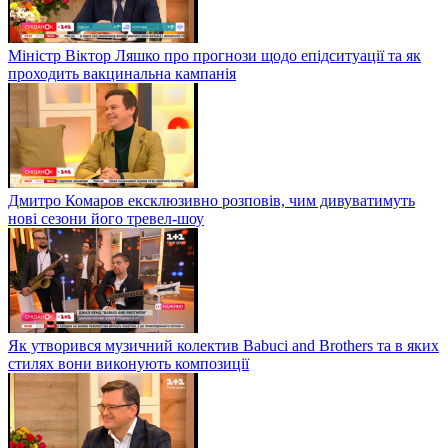
Міністр Віктор Ляшко про прогнози щодо епідситуації та як
проходить вакцинальна кампанія
Дмитро Комаров ексклюзивно розповів, чим дивуватимуть
нові сезони його тревел-шоу
Як утворився музичний колектив Babuci and Brothers та в яких
стилях вони виконують композиції