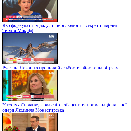
Як сформувати імідж успішної людини – секрети піарниці
Тетяни Мокріді
Руслана Лижичко про новий альбом та зйомки на вітряку
У гостях Сніданку зірка світової сцени та прима національної
опери Людмила Монастирська