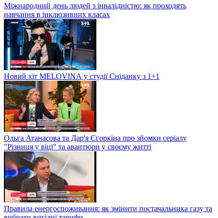
Міжнародний день людей з інвалідністю: як проходять
навчання в інклюзивних класах
Новий хіт MELOVINА у студії Сніданку з 1+1
Ольга Атанасова та Дар'я Єгоркіна про зйомки серіалу
"Різниця у віці" та авантюри у своєму житті
Правила енергоспоживання: як змінити постачальника газу та
вибрати вигідні тарифи