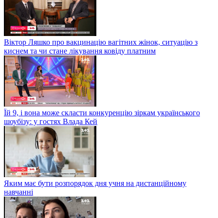
Віктор Ляшко про вакцинацію вагітних жінок, ситуацію з
киснем та чи стане лікування ковіду платним
Їй 9, і вона може скласти конкуренцію зіркам українського
шоубізу: у гостях Влада Кей
Яким має бути розпорядок дня учня на дистанційному
навчанні