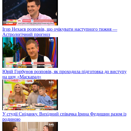
Ігор Нехаєв розповів, що очікувати наступного тижня —
Астрологічний прогноз
Юрій Горбунов розповів, як проходила підготовка до виступу
на шоу «Маскарад»
У студії Сніданку. Вихідний співачка Ірина Федишин разом із
родиною