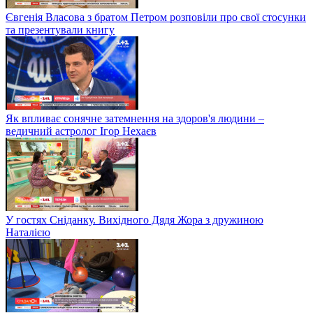
Євгенія Власова з братом Петром розповіли про свої стосунки
та презентували книгу
Як впливає сонячне затемнення на здоров'я людини –
ведичний астролог Ігор Нехаєв
У гостях Сніданку. Вихідного Дядя Жора з дружиною
Наталією