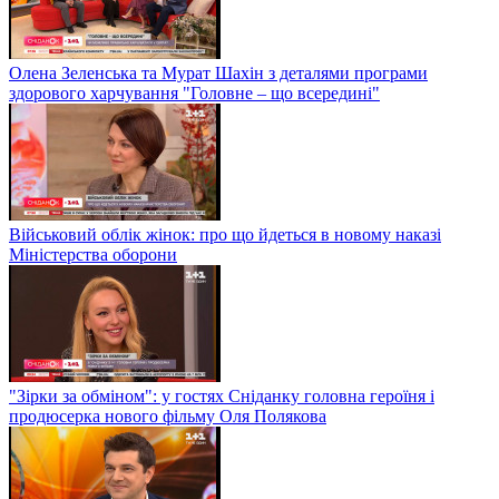
Олена Зеленська та Мурат Шахін з деталями програми
здорового харчування "Головне – що всередині"
Військовий облік жінок: про що йдеться в новому наказі
Міністерства оборони
"Зірки за обміном": у гостях Сніданку головна героїня і
продюсерка нового фільму Оля Полякова