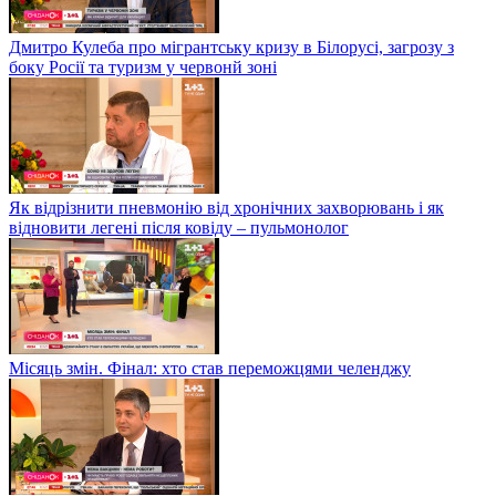
Дмитро Кулеба про мігрантську кризу в Білорусі, загрозу з
боку Росії та туризм у червонй зоні
Як відрізнити пневмонію від хронічних захворювань і як
відновити легені після ковіду – пульмонолог
Місяць змін. Фінал: хто став переможцями челенджу