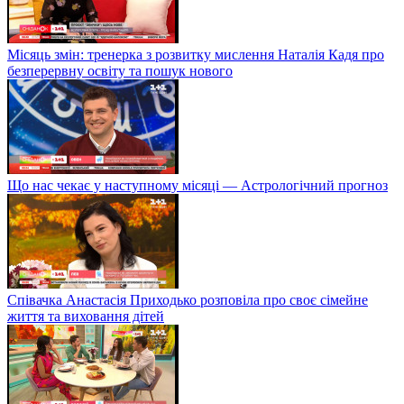
Місяць змін: тренерка з розвитку мислення Наталія Кадя про
безперервну освіту та пошук нового
Що нас чекає у наступному місяці — Астрологічний прогноз
Співачка Анастасія Приходько розповіла про своє сімейне
життя та виховання дітей