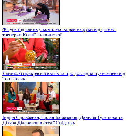
Фігура під ялинку: комплекс вправ на руки від фітнес-
тренерки Ксенії Литвинової
Ялинкові прикраси з квітів та про догляд за пуансетією від
Тоні Лесик
Індіра Єдільбаєва, Єрлан Баібазаров, Данелія Тулєшова та
Діляра Дідаркизи в студії Сніданку