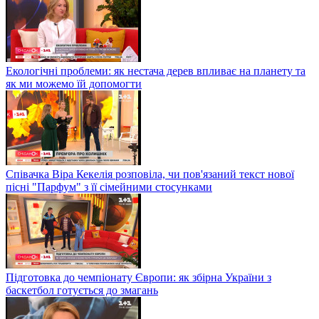
Екологічні проблеми: як нестача дерев впливає на планету та
як ми можемо їй допомогти
Співачка Віра Кекелія розповіла, чи пов'язаний текст нової
пісні "Парфум" з її сімейними стосунками
Підготовка до чемпіонату Європи: як збірна України з
баскетбол готується до змагань