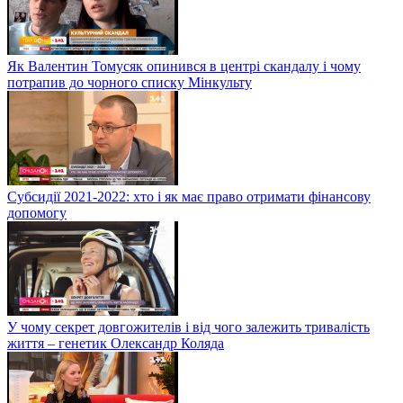
Як Валентин Томусяк опинився в центрі скандалу і чому
потрапив до чорного списку Мінкульту
Субсидії 2021-2022: хто і як має право отримати фінансову
допомогу
У чому секрет довгожителів і від чого залежить тривалість
життя – генетик Олександр Коляда