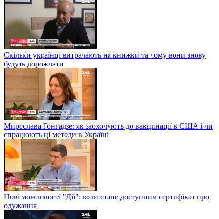
Скільки українці витрачають на книжки та чому вони знову
будуть дорожчати
Мирослава Гонгадзе: як заохочують до вакцинації в США і чи
спрацюють ці методи в Україні
Нові можливості "Дії": коли стане доступним сертифікат про
одужання