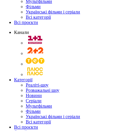
Мультфільми
Фільми
Українські фільми і серіали
Всі категорії
Всі проєкти
Канали
Категорії
Реаліті-шоу
Розважальні шоу
Новини
Серіали
Мультфільми
Фільми
Українські фільми і серіали
Всі категорії
Всі проєкти