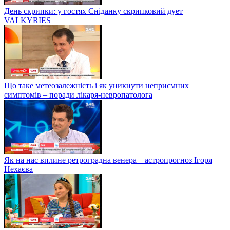
День скрипки: у гостях Сніданку скрипковий дует
VALKYRIES
Що таке метеозалежність і як уникнути неприємних
симптомів – поради лікаря-невропатолога
Як на нас вплине ретроградна венера – астропрогноз Ігоря
Нехаєва