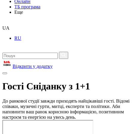
Онлайн
ТБ програма
Еще
UA
RU
Відкрити у додатку
Гості Сніданку з 1+1
До ранкової студії завжди приходять найцікавіші гості. Відомі
співаки, музичні гурти, митці, експерти та політики. Аби
наповнити ваш ранок корисною інформацією, позитивним
настроєм та енергією на увесь день.