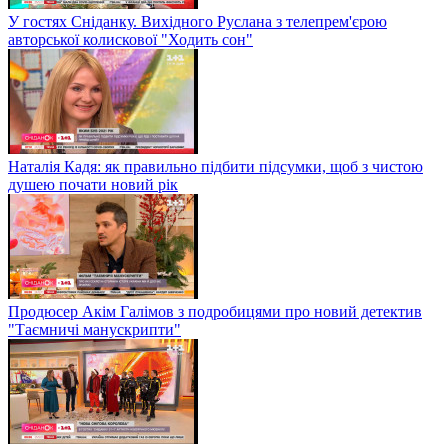
У гостях Сніданку. Вихідного Руслана з телепрем'єрою
авторської колискової "Ходить сон"
Наталія Кадя: як правильно підбити підсумки, щоб з чистою
душею почати новий рік
Продюсер Акім Галімов з подробицями про новий детектив
"Таємничі манускрипти"