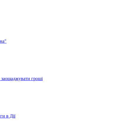
на"
и заощаджувати гроші
ги в Дії