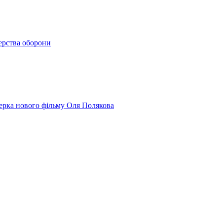
терства оборони
юсерка нового фільму Оля Полякова