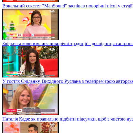
Вокальний секстет "ManSound" заспівав новорічні пісні у студії
Звідки та коли взялися новорічні традиції – дослідниця гастро
У гостях Сніданку. Вихідного Руслана з телепрем'єрою авторсь
Наталія Кадя: як правильно підбити підсумки, щоб з чистою д