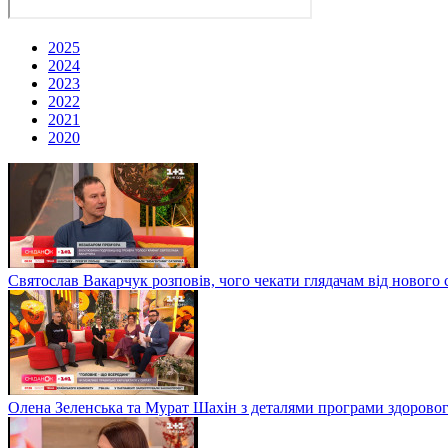
2025
2024
2023
2022
2021
2020
Святослав Вакарчук розповів, чого чекати глядачам від нового 
Олена Зеленська та Мурат Шахін з деталями програми здоровог