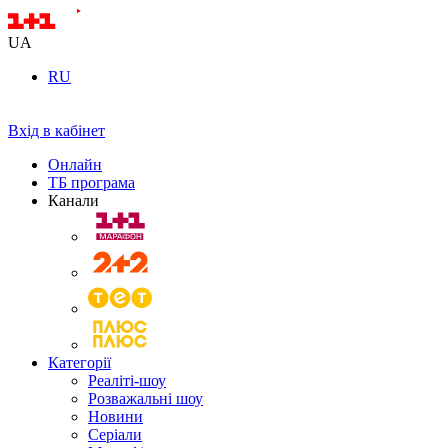
UA
RU
Вхід в кабінет
Онлайн
ТБ програма
Канали
Категорії
Реаліті-шоу
Розважальні шоу
Новини
Серіали