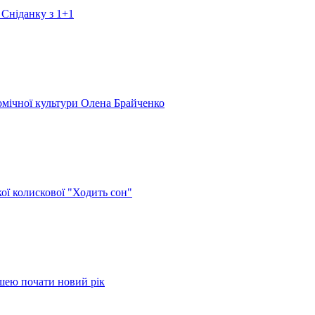
 Сніданку з 1+1
номічної культури Олена Брайченко
кої колискової "Ходить сон"
ушею почати новий рік