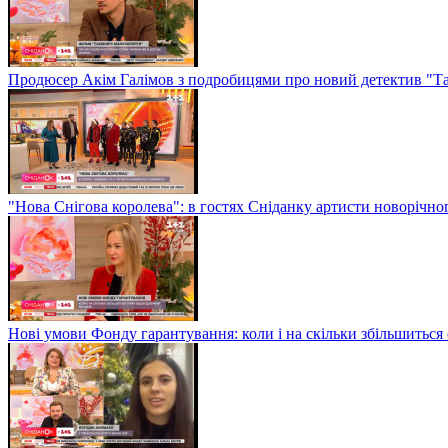
Продюсер Акім Галімов з подробицями про новий детектив "Т
"Нова Снігова королева": в гостях Сніданку артисти новорічн
Нові умови Фонду гарантування: коли і на скільки збільшиться