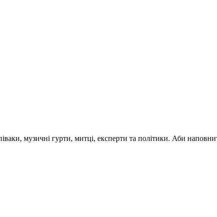
 співаки, музичні гурти, митці, експерти та політики. Аби напо