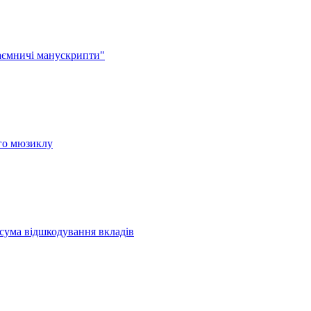
аємничі манускрипти"
ого мюзиклу
 сума відшкодування вкладів