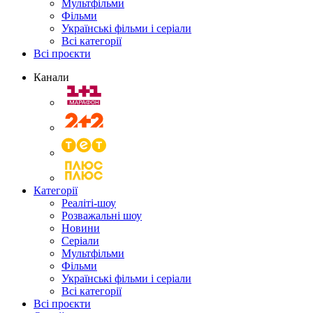
Мультфільми
Фільми
Українські фільми і серіали
Всі категорії
Всі проєкти
Канали
Категорії
Реаліті-шоу
Розважальні шоу
Новини
Серіали
Мультфільми
Фільми
Українські фільми і серіали
Всі категорії
Всі проєкти