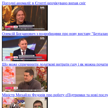
Погодні аномалії: в Єгипті неочікувано випав сніг
Олексій Богданович з подробицями про нову виставу "Безталан
Що може спричинити додаткові витрати газу і як можна почат
Міністр Михайло Федорів про роботу єПідтримки та нові послу