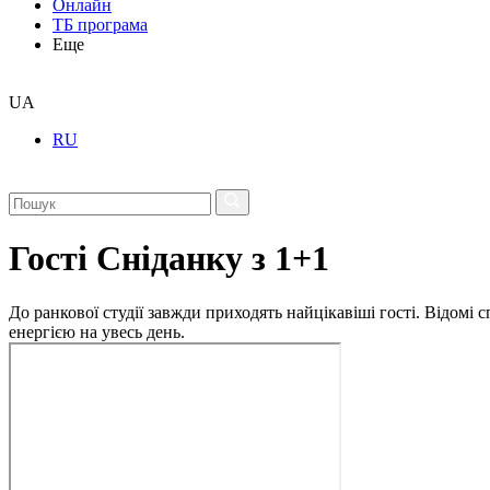
Онлайн
ТБ програма
Еще
UA
RU
Гості Сніданку з 1+1
До ранкової студії завжди приходять найцікавіші гості. Відомі
енергією на увесь день.