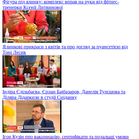
Фігура під ялинку: комплекс вправ на руки від фітнес-
тренерки Ксенії Литвинової
Ялинкові прикраси з квітів та про догляд за пуансетією від
Тоні Лесик
Індіра Єдільбаєва, Єрлан Баібазаров, Данелія Тулєшова та
Діляра Дідаркизи в студії Сніданку
Ігор Кузін про вакцинацію, сертифікати та подальші умови