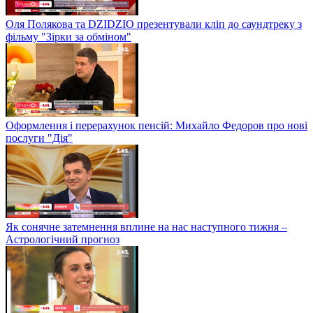
Оля Полякова та DZIDZIO презентували кліп до саундтреку з
фільму "Зірки за обміном"
Оформлення і перерахунок пенсій: Михайло Федоров про нові
послуги "Дія"
Як сонячне затемнення вплине на нас наступного тижня –
Астрологічний прогноз