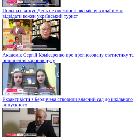
Польща святкує День незалежності: які місця в країні має
відвідати кожен український турист
Академік Сергій Комісаренко про прогнозовану статистику та
поширення коронавірусу
Екоактивісти з Бердичева створили власний сад до шкільного
випускного