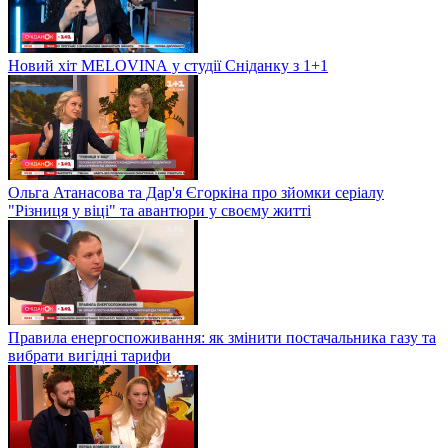
Новий хіт MELOVINА у студії Сніданку з 1+1
Ольга Атанасова та Дар'я Єгоркіна про зйомки серіалу
"Різниця у віці" та авантюри у своєму житті
Правила енергоспоживання: як змінити постачальника газу та
вибрати вигідні тарифи