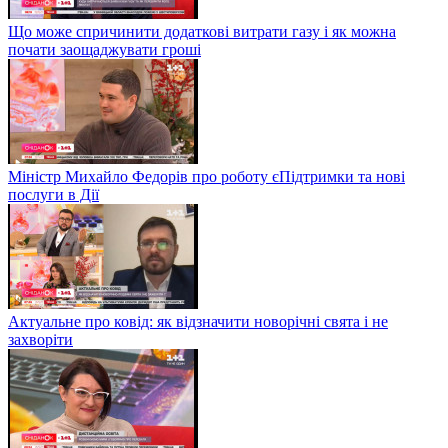
Що може спричинити додаткові витрати газу і як можна
почати заощаджувати гроші
Міністр Михайло Федорів про роботу єПідтримки та нові
послуги в Дії
Актуальне про ковід: як відзначити новорічні свята і не
захворіти