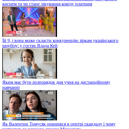
киснем та чи стане лікування ковіду платним
Їй 9, і вона може скласти конкуренцію зіркам українського
шоубізу: у гостях Влада Кей
Яким має бути розпорядок дня учня на дистанційному
навчанні
Як Валентин Томусяк опинився в центрі скандалу і чому