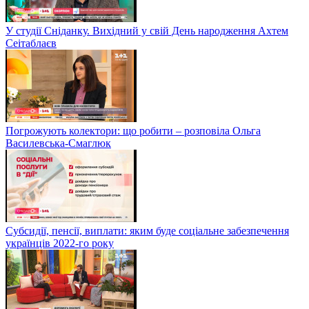
У студії Сніданку. Вихідний у свій День народження Ахтем
Сеітаблаєв
Погрожують колектори: що робити – розповіла Ольга
Василевська-Смаглюк
Субсидії, пенсії, виплати: яким буде соціальне забезпечення
українців 2022-го року