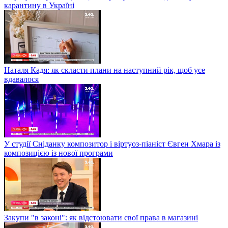
карантину в Україні
Наталя Кадя: як скласти плани на наступний рік, щоб усе
вдавалося
У студії Сніданку композитор і віртуоз-піаніст Євген Хмара із
композицією із нової програми
Закупи "в законі": як відстоювати свої права в магазині