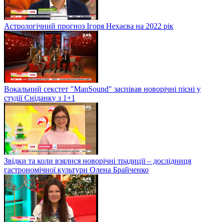
Астрологічний прогноз Ігоря Нехаєва на 2022 рік
Вокальний секстет "ManSound" заспівав новорічні пісні у
студії Сніданку з 1+1
Звідки та коли взялися новорічні традиції – дослідниця
гастрономічної культури Олена Брайченко