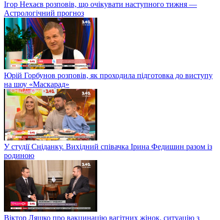
Ігор Нехаєв розповів, що очікувати наступного тижня —
Астрологічний прогноз
Юрій Горбунов розповів, як проходила підготовка до виступу
на шоу «Маскарад»
У студії Сніданку. Вихідний співачка Ірина Федишин разом із
родиною
Віктор Ляшко про вакцинацію вагітних жінок, ситуацію з