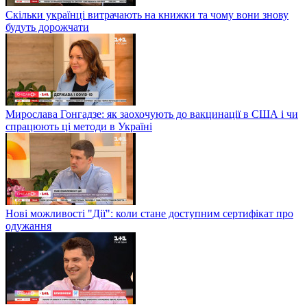
Скільки українці витрачають на книжки та чому вони знову
будуть дорожчати
Мирослава Гонгадзе: як заохочують до вакцинації в США і чи
спрацюють ці методи в Україні
Нові можливості "Дії": коли стане доступним сертифікат про
одужання