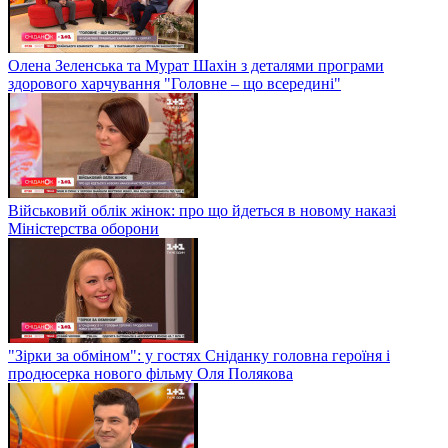
Олена Зеленська та Мурат Шахін з деталями програми
здорового харчування "Головне – що всередині"
Військовий облік жінок: про що йдеться в новому наказі
Міністерства оборони
"Зірки за обміном": у гостях Сніданку головна героїня і
продюсерка нового фільму Оля Полякова