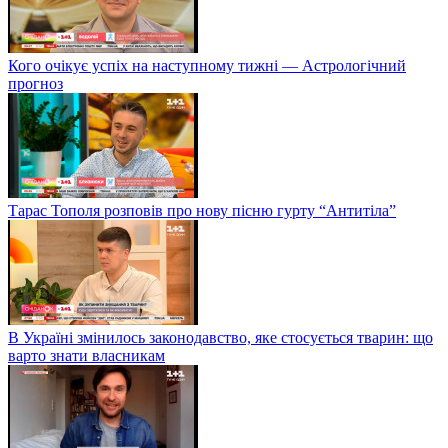
Кого очікує успіх на наступному тижні — Астрологічний
прогноз
Тарас Тополя розповів про нову пісню гурту “Антитіла”
В Україні змінилось законодавство, яке стосується тварин: що
варто знати власникам