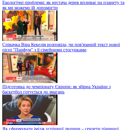
Екологічні проблеми: як нестача дерев впливає на планету та
як ми можемо їй допомогти
Співачка Віра Кекелія розповіла, чи пов'язаний текст нової
пісні "Парфум" з її сімейними стосунками
Підготовка до чемпіонату Європи: як збірна України з
баскетбол готується до змагань
Як сформувати імідж успішної людини – секрети піарниці