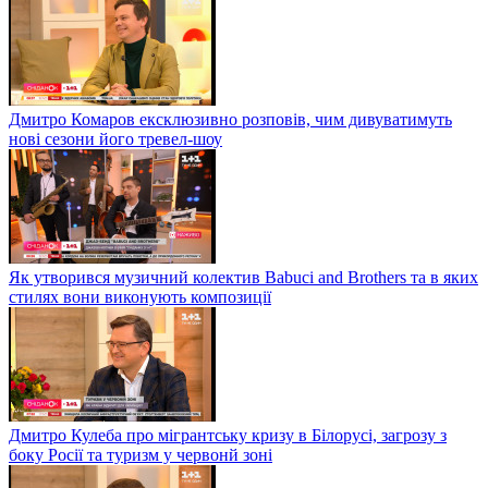
Дмитро Комаров ексклюзивно розповів, чим дивуватимуть
нові сезони його тревел-шоу
Як утворився музичний колектив Babuci and Brothers та в яких
стилях вони виконують композиції
Дмитро Кулеба про мігрантську кризу в Білорусі, загрозу з
боку Росії та туризм у червонй зоні