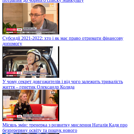
потрапив до чорного списку Мінкульту
Субсидії 2021-2022: хто і як має право отримати фінансову
допомогу
У чому секрет довгожителів і від чого залежить тривалість
життя – генетик Олександр Коляда
Місяць змін: тренерка з розвитку мислення Наталія Кадя про
безперервну освіту та пошук нового