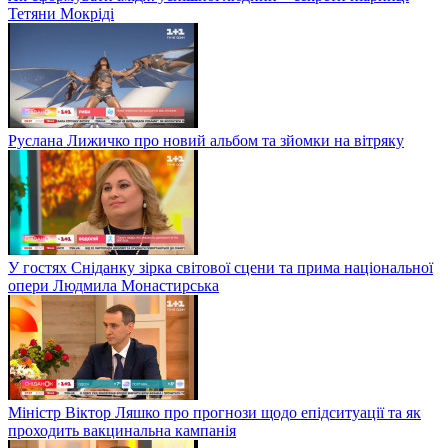
Тетяни Мокріді
Руслана Лижичко про новий альбом та зйомки на вітряку
У гостях Сніданку зірка світової сцени та прима національної
опери Людмила Монастирська
Міністр Віктор Ляшко про прогнози щодо епідситуації та як
проходить вакцинальна кампанія