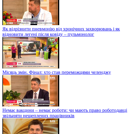
Як відрізнити пневмонію від хронічних захворювань і як
відновити легені після ковіду – пульмонолог
Місяць змін. Фінал: хто став переможцями челенджу
Немає вакцини – немає роботи: чи мають право роботодавці
звільняти нещеплених працівників