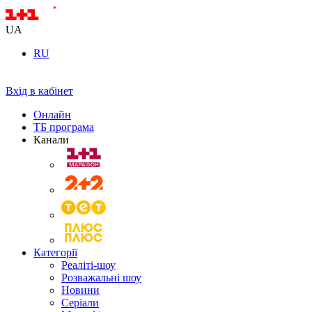
UA
RU
Вхід в кабінет
Онлайн
ТБ програма
Канали
Категорії
Реаліті-шоу
Розважальні шоу
Новини
Серіали