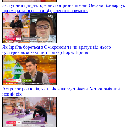
Заступниця директора дистанційної школи Оксана Бондарчук
про міфи та переваги віддаленого навчання
Як Ізраїль бореться з Омікроном та чи врятує від нього
бустерна доза вакцини – лікар Борис Бриль
Астролог розповів, як найкраще зустрічати Астрономічний
новий рік