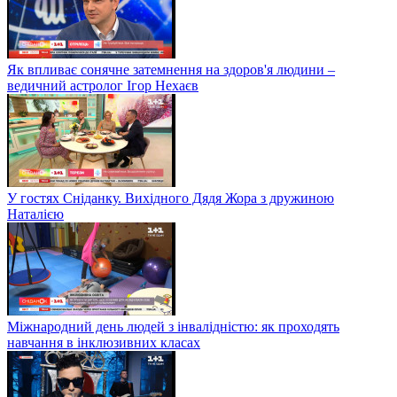
Як впливає сонячне затемнення на здоров'я людини –
ведичний астролог Ігор Нехаєв
У гостях Сніданку. Вихідного Дядя Жора з дружиною
Наталією
Міжнародний день людей з інвалідністю: як проходять
навчання в інклюзивних класах