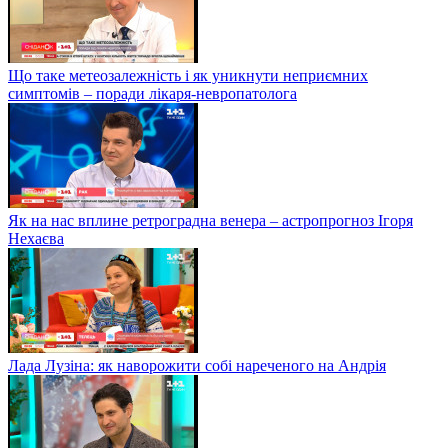
Що таке метеозалежність і як уникнути неприємних
симптомів – поради лікаря-невропатолога
Як на нас вплине ретроградна венера – астропрогноз Ігоря
Нехаєва
Лада Лузіна: як наворожити собі нареченого на Андрія