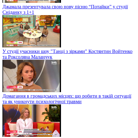
Джамала презентувала свою нову пісню “Потайки” у студії
Сніданку з 1+1
У студії учасники шоу "Танці з зірками" Костянтин Войтенко
та Роксоляна Маланчук
Домагання в громадських місцях: що робити в такій ситуації
та як уникнути психологічної травми