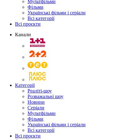
Мультфільми
Фільми
Українські фільми і серіали
Всі категорії
Всі проєкти
Канали
Категорії
Реаліті-шоу
Розважальні шоу
Новини
Серіали
Мультфільми
Фільми
Українські фільми і серіали
Всі категорії
Всі проєкти