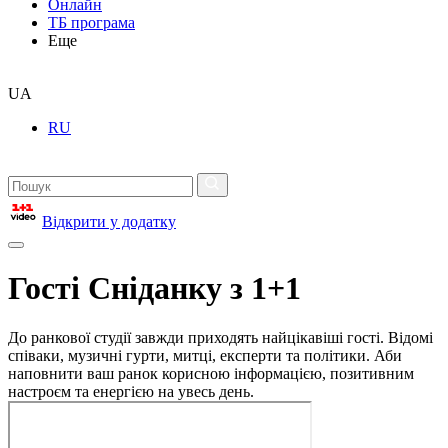
Онлайн
ТБ програма
Еще
UA
RU
Відкрити у додатку
Гості Сніданку з 1+1
До ранкової студії завжди приходять найцікавіші гості. Відомі
співаки, музичні гурти, митці, експерти та політики. Аби
наповнити ваш ранок корисною інформацією, позитивним
настроєм та енергією на увесь день.