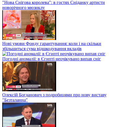
"Нова Снігова королева": в гостях Сніданку артисти
новорічного мюзиклу
Нові умови Фонду гарантування: коли і на скільки
збільшиться сума відшкодування вкладів
Погодні аномалії: в Єгипті неочікувано випав сніг
Олексій Богданович з подробицями про нову виставу
"Безталанна"