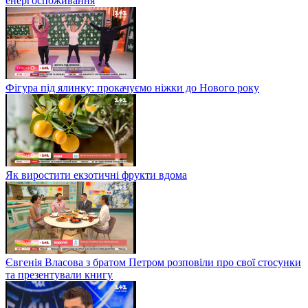
енергоспоживання
Фігура під ялинку: прокачуємо ніжки до Нового року
Як виростити екзотичні фрукти вдома
Євгенія Власова з братом Петром розповіли про свої стосунки
та презентували книгу