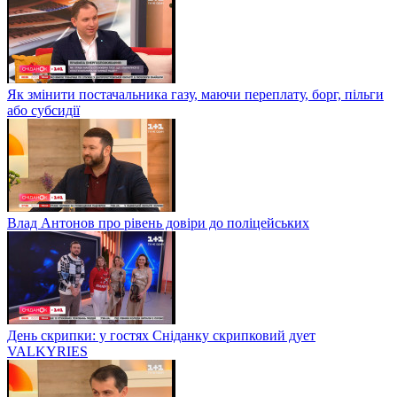
Як змінити постачальника газу, маючи переплату, борг, пільги
або субсидії
Влад Антонов про рівень довіри до поліцейських
День скрипки: у гостях Сніданку скрипковий дует
VALKYRIES