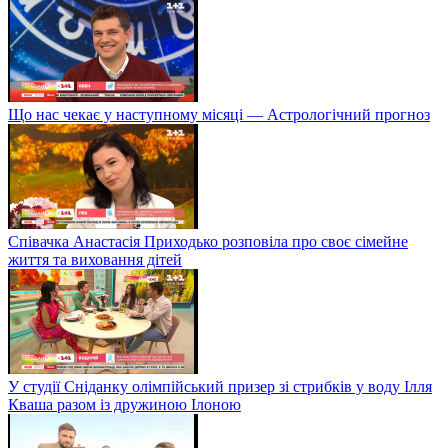
Що нас чекає у наступному місяці — Астрологічний прогноз
Співачка Анастасія Приходько розповіла про своє сімейне
життя та виховання дітей
У студії Сніданку олімпійський призер зі стрибків у воду Ілля
Кваша разом із дружиною Ілоною