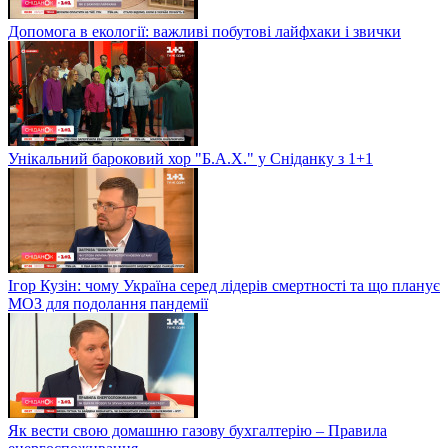
Допомога в екології: важливі побутові лайфхаки і звички
Унікальний бароковий хор "Б.А.Х." у Сніданку з 1+1
Ігор Кузін: чому Україна серед лідерів смертності та що планує
МОЗ для подолання пандемії
Як вести свою домашню газову бухгалтерію – Правила