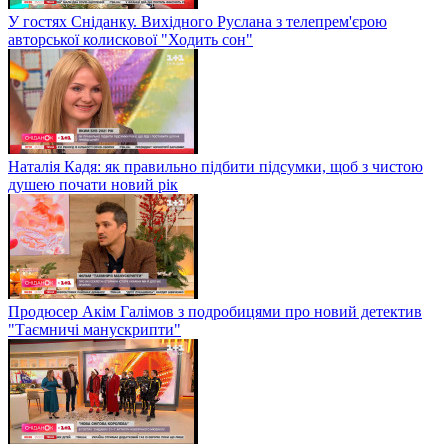
У гостях Сніданку. Вихідного Руслана з телепрем'єрою
авторської колискової "Ходить сон"
Наталія Кадя: як правильно підбити підсумки, щоб з чистою
душею почати новий рік
Продюсер Акім Галімов з подробицями про новий детектив
"Таємничі манускрипти"