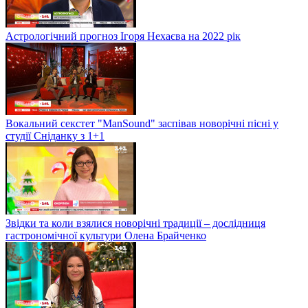
Астрологічний прогноз Ігоря Нехаєва на 2022 рік
Вокальний секстет "ManSound" заспівав новорічні пісні у
студії Сніданку з 1+1
Звідки та коли взялися новорічні традиції – дослідниця
гастрономічної культури Олена Брайченко