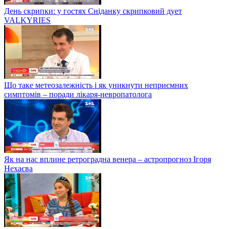
День скрипки: у гостях Сніданку скрипковий дует
VALKYRIES
Що таке метеозалежність і як уникнути неприємних
симптомів – поради лікаря-невропатолога
Як на нас вплине ретроградна венера – астропрогноз Ігоря
Нехаєва