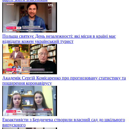
Польща святкує День незалежності: які місця в країні має
відвідати кожен український турист
Академік Сергій Комісаренко про прогнозовану статистику та
поширення коронавірусу
Екоактивісти з Бердичева створили власний сад до шкільного
випускного