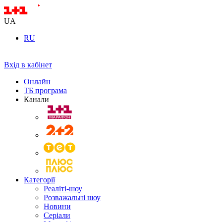
UA
RU
Вхід в кабінет
Онлайн
ТБ програма
Канали
Категорії
Реаліті-шоу
Розважальні шоу
Новини
Серіали