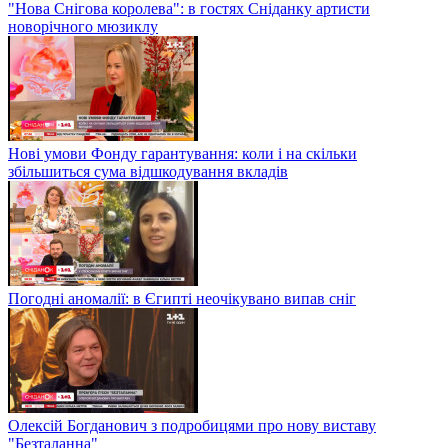
"Нова Снігова королева": в гостях Сніданку артисти
новорічного мюзиклу
Нові умови Фонду гарантування: коли і на скільки
збільшиться сума відшкодування вкладів
Погодні аномалії: в Єгипті неочікувано випав сніг
Олексій Богданович з подробицями про нову виставу
"Безталанна"