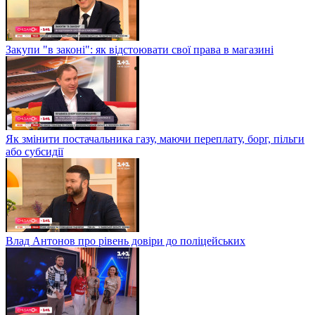
Закупи "в законі": як відстоювати свої права в магазині
Як змінити постачальника газу, маючи переплату, борг, пільги
або субсидії
Влад Антонов про рівень довіри до поліцейських