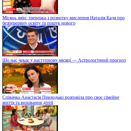
Місяць змін: тренерка з розвитку мислення Наталія Кадя про
безперервну освіту та пошук нового
Що нас чекає у наступному місяці — Астрологічний прогноз
Співачка Анастасія Приходько розповіла про своє сімейне
життя та виховання дітей