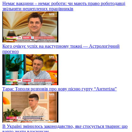
Немає вакцини – немає роботи: чи мають право роботодавці
звільняти нещеплених працівників
Кого очікує успіх на наступному тижні — Астрологічний
прогноз
Тарас Тополя розповів про нову пісню гурту “Антитіла”
В Україні змінилось законодавство, яке стосується тварин: що
варто знати власникам