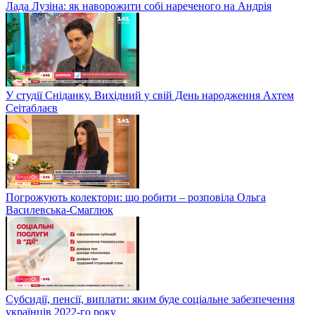
Лада Лузіна: як наворожити собі нареченого на Андрія
У студії Сніданку. Вихідний у свій День народження Ахтем
Сеітаблаєв
Погрожують колектори: що робити – розповіла Ольга
Василевська-Смаглюк
Субсидії, пенсії, виплати: яким буде соціальне забезпечення
українців 2022-го року