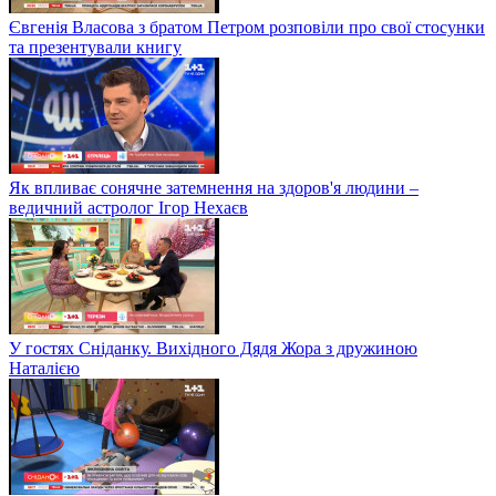
Євгенія Власова з братом Петром розповіли про свої стосунки
та презентували книгу
Як впливає сонячне затемнення на здоров'я людини –
ведичний астролог Ігор Нехаєв
У гостях Сніданку. Вихідного Дядя Жора з дружиною
Наталією