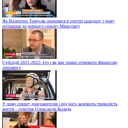
Як Валентин Томусяк опинився в центрі скандалу і чому
потрапив до чорного списку Мінкульту
Субсидії 2021-2022: хто і як має право отримати фінансову
допомогу
У чому секрет довгожителів і від чого залежить тривалість
життя – генетик Олександр Коляда