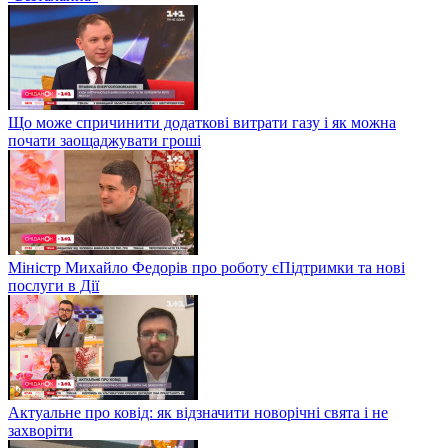
Що може спричинити додаткові витрати газу і як можна
почати заощаджувати гроші
Міністр Михайло Федорів про роботу єПідтримки та нові
послуги в Дії
Актуальне про ковід: як відзначити новорічні свята і не
захворіти