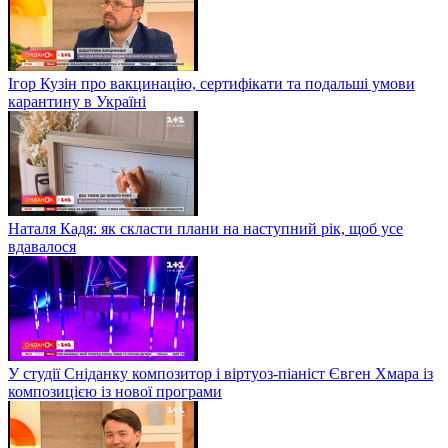
Ігор Кузін про вакцинацію, сертифікати та подальші умови
карантину в Україні
Наталя Кадя: як скласти плани на наступний рік, щоб усе
вдавалося
У студії Сніданку композитор і віртуоз-піаніст Євген Хмара із
композицією із нової програми