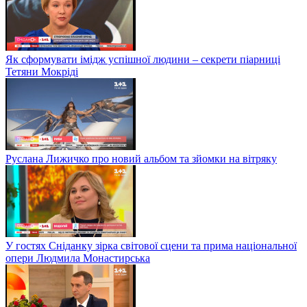
Як сформувати імідж успішної людини – секрети піарниці
Тетяни Мокріді
Руслана Лижичко про новий альбом та зйомки на вітряку
У гостях Сніданку зірка світової сцени та прима національної
опери Людмила Монастирська