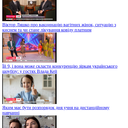
Віктор Ляшко про вакцинацію вагітних жінок, ситуацію з
киснем та чи стане лікування ковіду платним
Їй 9, і вона може скласти конкуренцію зіркам українського
шоубізу: у гостях Влада Кей
Яким має бути розпорядок дня учня на дистанційному
навчанні