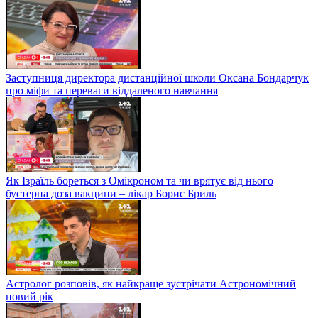
Заступниця директора дистанційної школи Оксана Бондарчук
про міфи та переваги віддаленого навчання
Як Ізраїль бореться з Омікроном та чи врятує від нього
бустерна доза вакцини – лікар Борис Бриль
Астролог розповів, як найкраще зустрічати Астрономічний
новий рік