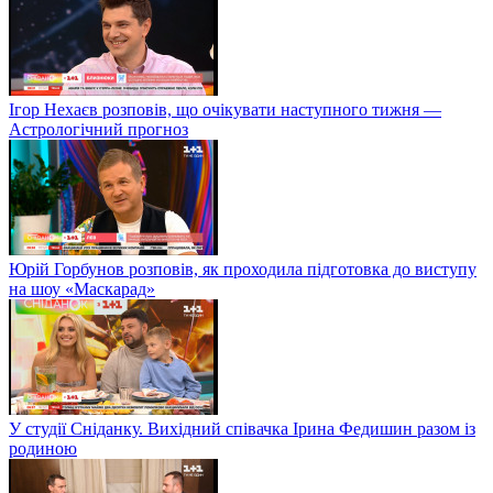
Ігор Нехаєв розповів, що очікувати наступного тижня —
Астрологічний прогноз
Юрій Горбунов розповів, як проходила підготовка до виступу
на шоу «Маскарад»
У студії Сніданку. Вихідний співачка Ірина Федишин разом із
родиною