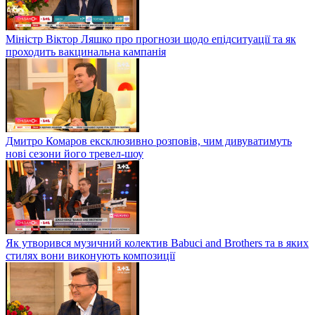
Міністр Віктор Ляшко про прогнози щодо епідситуації та як
проходить вакцинальна кампанія
Дмитро Комаров ексклюзивно розповів, чим дивуватимуть
нові сезони його тревел-шоу
Як утворився музичний колектив Babuci and Brothers та в яких
стилях вони виконують композиції