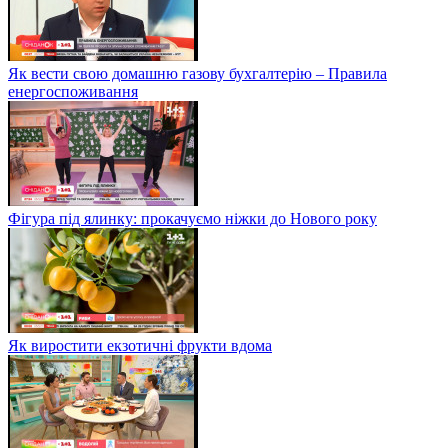
Як вести свою домашню газову бухгалтерію – Правила
енергоспоживання
Фігура під ялинку: прокачуємо ніжки до Нового року
Як виростити екзотичні фрукти вдома