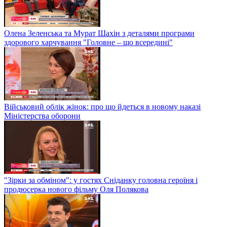
Олена Зеленська та Мурат Шахін з деталями програми
здорового харчування "Головне – що всередині"
Військовий облік жінок: про що йдеться в новому наказі
Міністерства оборони
"Зірки за обміном": у гостях Сніданку головна героїня і
продюсерка нового фільму Оля Полякова