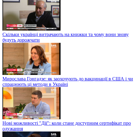
Скільки українці витрачають на книжки та чому вони знову
будуть дорожчати
Мирослава Гонгадзе: як заохочують до вакцинації в США і чи
спрацюють ці методи в Україні
Нові можливості "Дії": коли стане доступним сертифікат про
одужання