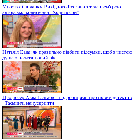
У гостях Сніданку. Вихідного Руслана з телепрем'єрою
авторської колискової "Ходить сон"
Наталія Кадя: як правильно підбити підсумки, щоб з чистою
душею почати новий рік
Продюсер Акім Галімов з подробицями про новий детектив
"Таємничі манускрипти"