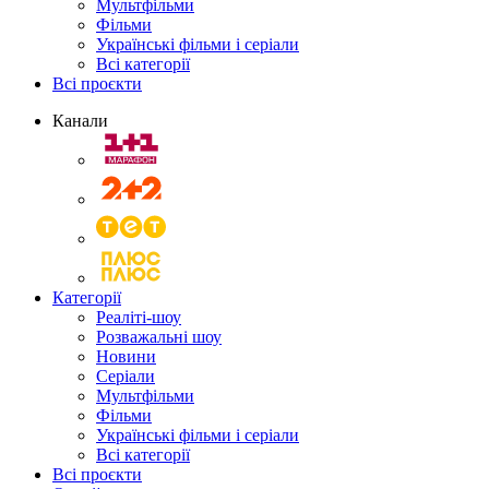
Мультфільми
Фільми
Українські фільми і серіали
Всі категорії
Всі проєкти
Канали
Категорії
Реаліті-шоу
Розважальні шоу
Новини
Серіали
Мультфільми
Фільми
Українські фільми і серіали
Всі категорії
Всі проєкти