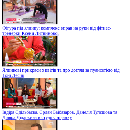
Фігура під ялинку: комплекс вправ на руки від фітнес-
тренерки Ксенії Литвинової
Ялинкові прикраси з квітів та про догляд за пуансетією від
Тоні Лесик
Індіра Єдільбаєва, Єрлан Баібазаров, Данелія Тулєшова та
Діляра Дідаркизи в студії Сніданку