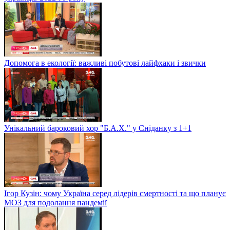
Допомога в екології: важливі побутові лайфхаки і звички
Унікальний бароковий хор "Б.А.Х." у Сніданку з 1+1
Ігор Кузін: чому Україна серед лідерів смертності та що планує
МОЗ для подолання пандемії