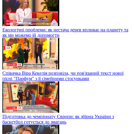
Екологічні проблеми: як нестача дерев впливає на планету та
як ми можемо їй допомогти
Співачка Віра Кекелія розповіла, чи пов'язаний текст нової
пісні "Парфум" з її сімейними стосунками
Підготовка до чемпіонату Європи: як збірна України з
баскетбол готується до змагань