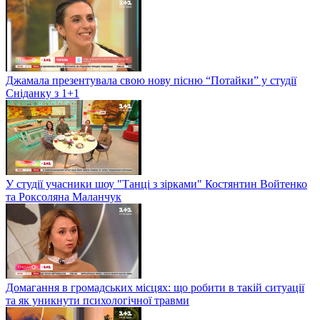
Джамала презентувала свою нову пісню “Потайки” у студії
Сніданку з 1+1
У студії учасники шоу "Танці з зірками" Костянтин Войтенко
та Роксоляна Маланчук
Домагання в громадських місцях: що робити в такій ситуації
та як уникнути психологічної травми