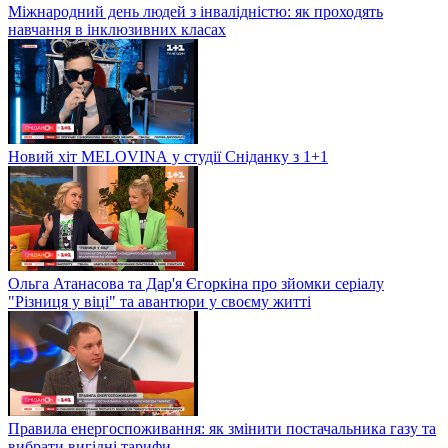
Міжнародний день людей з інвалідністю: як проходять
навчання в інклюзивних класах
Новий хіт MELOVINА у студії Сніданку з 1+1
Ольга Атанасова та Дар'я Єгоркіна про зйомки серіалу
"Різниця у віці" та авантюри у своєму житті
Правила енергоспоживання: як змінити постачальника газу та
вибрати вигідні тарифи