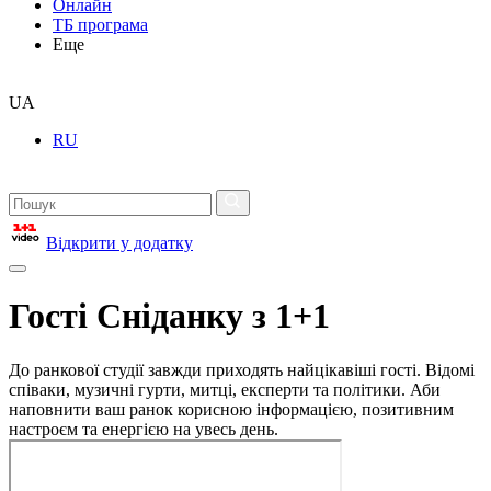
Онлайн
ТБ програма
Еще
UA
RU
Відкрити у додатку
Гості Сніданку з 1+1
До ранкової студії завжди приходять найцікавіші гості. Відомі
співаки, музичні гурти, митці, експерти та політики. Аби
наповнити ваш ранок корисною інформацією, позитивним
настроєм та енергією на увесь день.