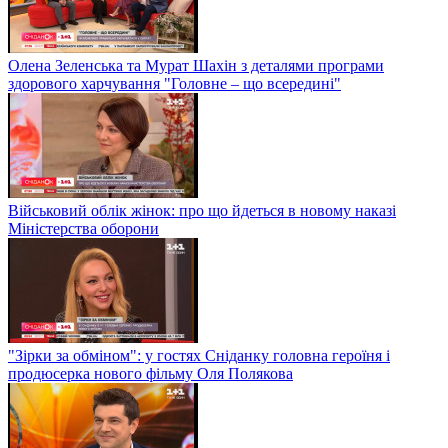
Олена Зеленська та Мурат Шахін з деталями програми
здорового харчування "Головне – що всередині"
Військовий облік жінок: про що йдеться в новому наказі
Міністерства оборони
"Зірки за обміном": у гостях Сніданку головна героїня і
продюсерка нового фільму Оля Полякова