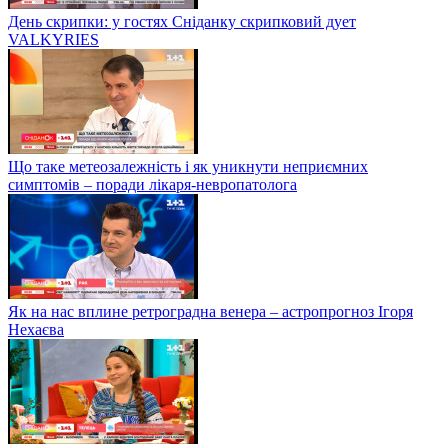
День скрипки: у гостях Сніданку скрипковий дует
VALKYRIES
Що таке метеозалежність і як уникнути неприємних
симптомів – поради лікаря-невропатолога
Як на нас вплине ретроградна венера – астропрогноз Ігоря
Нехаєва