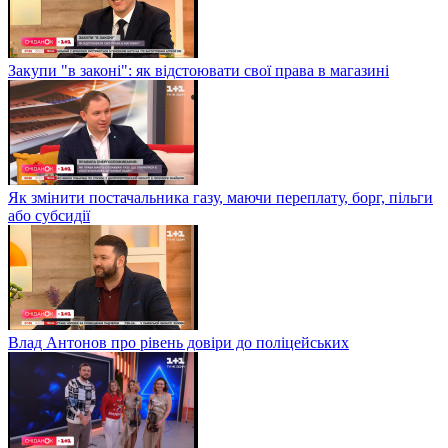
Закупи "в законі": як відстоювати свої права в магазині
Як змінити постачальника газу, маючи переплату, борг, пільги
або субсидії
Влад Антонов про рівень довіри до поліцейських