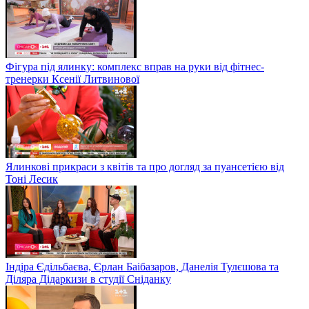
Фігура під ялинку: комплекс вправ на руки від фітнес-
тренерки Ксенії Литвинової
Ялинкові прикраси з квітів та про догляд за пуансетією від
Тоні Лесик
Індіра Єдільбаєва, Єрлан Баібазаров, Данелія Тулєшова та
Діляра Дідаркизи в студії Сніданку