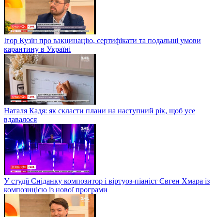
Ігор Кузін про вакцинацію, сертифікати та подальші умови
карантину в Україні
Наталя Кадя: як скласти плани на наступний рік, щоб усе
вдавалося
У студії Сніданку композитор і віртуоз-піаніст Євген Хмара із
композицією із нової програми