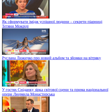
Як сформувати імідж успішної людини – секрети піарниці
Тетяни Мокріді
Руслана Лижичко про новий альбом та зйомки на вітряку
У гостях Сніданку зірка світової сцени та прима національної
опери Людмила Монастирська