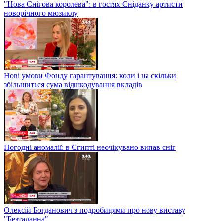
"Нова Снігова королева": в гостях Сніданку артисти
новорічного мюзиклу
Нові умови Фонду гарантування: коли і на скільки
збільшиться сума відшкодування вкладів
Погодні аномалії: в Єгипті неочікувано випав сніг
Олексій Богданович з подробицями про нову виставу
"Безталанна"