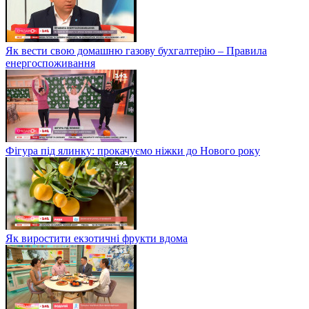
Як вести свою домашню газову бухгалтерію – Правила
енергоспоживання
Фігура під ялинку: прокачуємо ніжки до Нового року
Як виростити екзотичні фрукти вдома