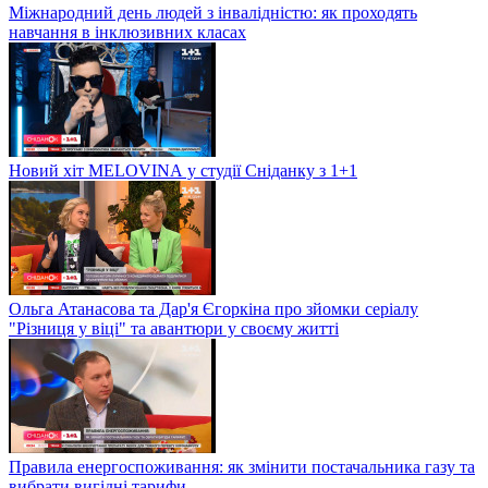
Міжнародний день людей з інвалідністю: як проходять
навчання в інклюзивних класах
Новий хіт MELOVINА у студії Сніданку з 1+1
Ольга Атанасова та Дар'я Єгоркіна про зйомки серіалу
"Різниця у віці" та авантюри у своєму житті
Правила енергоспоживання: як змінити постачальника газу та
вибрати вигідні тарифи