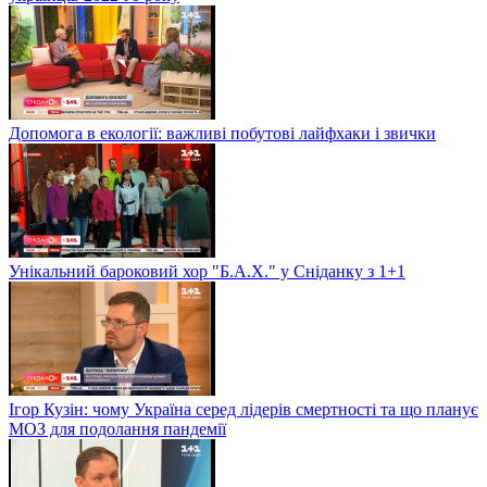
Допомога в екології: важливі побутові лайфхаки і звички
Унікальний бароковий хор "Б.А.Х." у Сніданку з 1+1
Ігор Кузін: чому Україна серед лідерів смертності та що планує
МОЗ для подолання пандемії