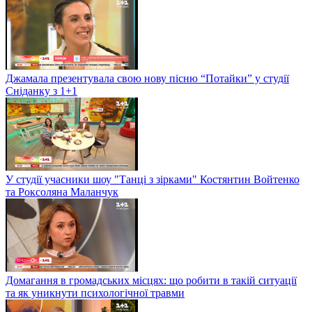
Джамала презентувала свою нову пісню “Потайки” у студії
Сніданку з 1+1
У студії учасники шоу "Танці з зірками" Костянтин Войтенко
та Роксоляна Маланчук
Домагання в громадських місцях: що робити в такій ситуації
та як уникнути психологічної травми