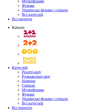
Мультфільми
Фільми
Українські фільми і серіали
Всі категорії
Всі проєкти
Канали
Категорії
Реаліті-шоу
Розважальні шоу
Новини
Серіали
Мультфільми
Фільми
Українські фільми і серіали
Всі категорії
Всі проєкти