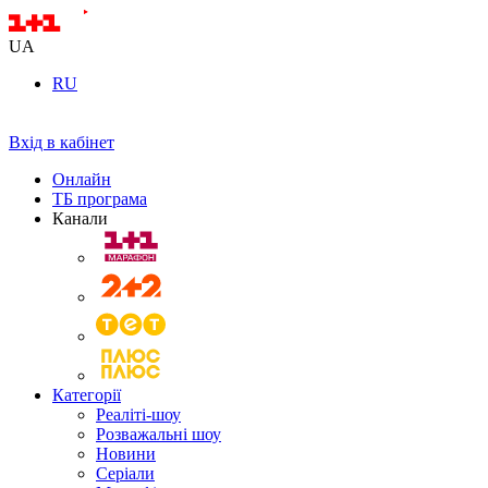
UA
RU
Вхід в кабінет
Онлайн
ТБ програма
Канали
Категорії
Реаліті-шоу
Розважальні шоу
Новини
Серіали