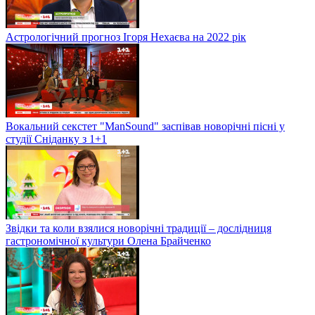
Астрологічний прогноз Ігоря Нехаєва на 2022 рік
Вокальний секстет "ManSound" заспівав новорічні пісні у
студії Сніданку з 1+1
Звідки та коли взялися новорічні традиції – дослідниця
гастрономічної культури Олена Брайченко