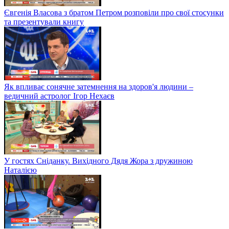
Євгенія Власова з братом Петром розповіли про свої стосунки
та презентували книгу
Як впливає сонячне затемнення на здоров'я людини –
ведичний астролог Ігор Нехаєв
У гостях Сніданку. Вихідного Дядя Жора з дружиною
Наталією