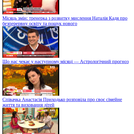
Місяць змін: тренерка з розвитку мислення Наталія Кадя про
безперервну освіту та пошук нового
Що нас чекає у наступному місяці — Астрологічний прогноз
Співачка Анастасія Приходько розповіла про своє сімейне
життя та виховання дітей