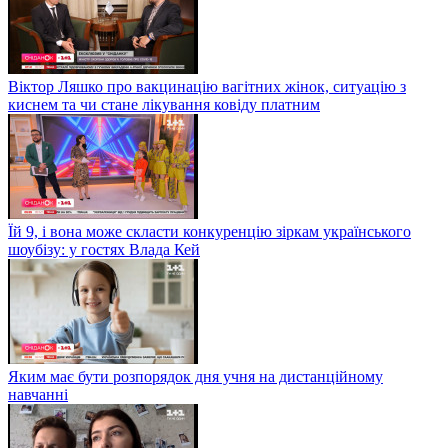
Віктор Ляшко про вакцинацію вагітних жінок, ситуацію з
киснем та чи стане лікування ковіду платним
Їй 9, і вона може скласти конкуренцію зіркам українського
шоубізу: у гостях Влада Кей
Яким має бути розпорядок дня учня на дистанційному
навчанні