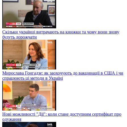
Скільки українці витрачають на книжки та чому вони знову
будуть дорожчати
Мирослава Гонгадзе: як заохочують до вакцинації в США і чи
спрацюють ці методи в Україні
Нові можливості "Дії": коли стане доступним сертифікат про
одужання