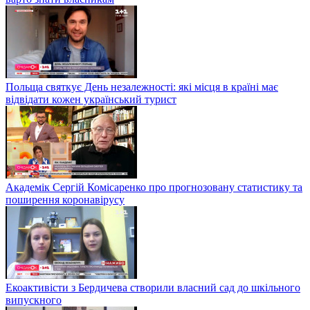
Польща святкує День незалежності: які місця в країні має
відвідати кожен український турист
Академік Сергій Комісаренко про прогнозовану статистику та
поширення коронавірусу
Екоактивісти з Бердичева створили власний сад до шкільного
випускного