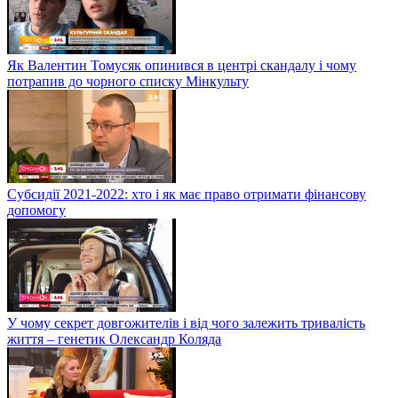
Як Валентин Томусяк опинився в центрі скандалу і чому
потрапив до чорного списку Мінкульту
Субсидії 2021-2022: хто і як має право отримати фінансову
допомогу
У чому секрет довгожителів і від чого залежить тривалість
життя – генетик Олександр Коляда