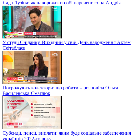
Лада Лузіна: як наворожити собі нареченого на Андрія
У студії Сніданку. Вихідний у свій День народження Ахтем
Сеітаблаєв
Погрожують колектори: що робити – розповіла Ольга
Василевська-Смаглюк
Субсидії, пенсії, виплати: яким буде соціальне забезпечення
українців 2022-го року