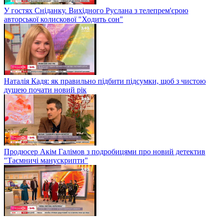
У гостях Сніданку. Вихідного Руслана з телепрем'єрою
авторської колискової "Ходить сон"
Наталія Кадя: як правильно підбити підсумки, щоб з чистою
душею почати новий рік
Продюсер Акім Галімов з подробицями про новий детектив
"Таємничі манускрипти"