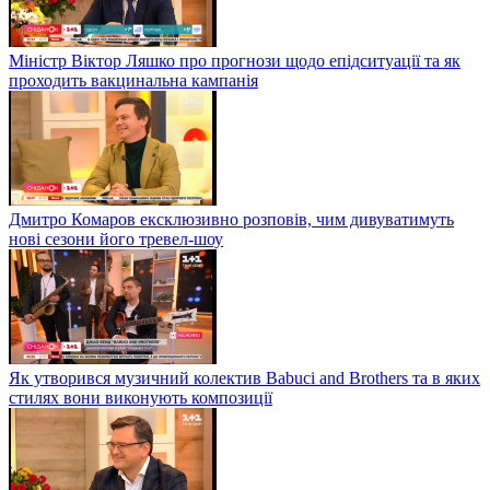
Міністр Віктор Ляшко про прогнози щодо епідситуації та як
проходить вакцинальна кампанія
Дмитро Комаров ексклюзивно розповів, чим дивуватимуть
нові сезони його тревел-шоу
Як утворився музичний колектив Babuci and Brothers та в яких
стилях вони виконують композиції