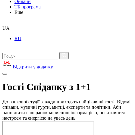
Онлайн
ТБ програма
Еще
UA
RU
Відкрити у додатку
Гості Сніданку з 1+1
До ранкової студії завжди приходять найцікавіші гості. Відомі
співаки, музичні гурти, митці, експерти та політики. Аби
наповнити ваш ранок корисною інформацією, позитивним
настроєм та енергією на увесь день.