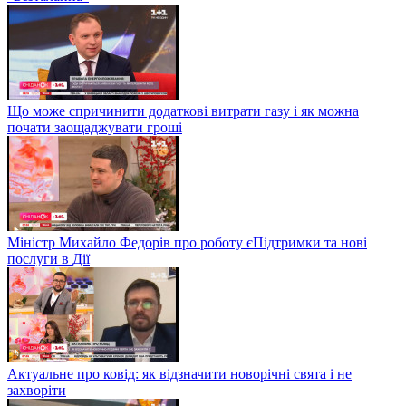
Що може спричинити додаткові витрати газу і як можна
почати заощаджувати гроші
Міністр Михайло Федорів про роботу єПідтримки та нові
послуги в Дії
Актуальне про ковід: як відзначити новорічні свята і не
захворіти