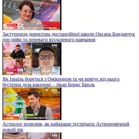
Заступниця директора дистанційної школи Оксана Бондарчук
про міфи та переваги віддаленого навчання
Як Ізраїль бореться з Омікроном та чи врятує від нього
бустерна доза вакцини – лікар Борис Бриль
Астролог розповів, як найкраще зустрічати Астрономічний
новий рік