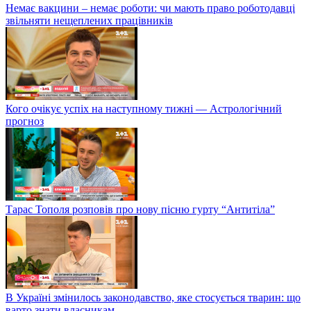
Немає вакцини – немає роботи: чи мають право роботодавці
звільняти нещеплених працівників
Кого очікує успіх на наступному тижні — Астрологічний
прогноз
Тарас Тополя розповів про нову пісню гурту “Антитіла”
В Україні змінилось законодавство, яке стосується тварин: що
варто знати власникам