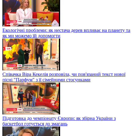
Екологічні проблеми: як нестача дерев впливає на планету та
як ми можемо їй допомогти
Співачка Віра Кекелія розповіла, чи пов'язаний текст нової
пісні "Парфум" з її сімейними стосунками
Підготовка до чемпіонату Європи: як збірна України з
баскетбол готується до змагань