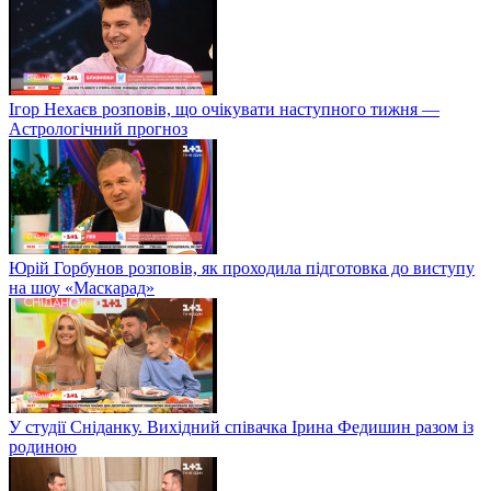
Ігор Нехаєв розповів, що очікувати наступного тижня —
Астрологічний прогноз
Юрій Горбунов розповів, як проходила підготовка до виступу
на шоу «Маскарад»
У студії Сніданку. Вихідний співачка Ірина Федишин разом із
родиною