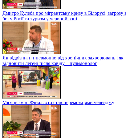
Дмитро Кулеба про мігрантську кризу в Білорусі, загрозу з
боку Росії та туризм у червонй зоні
Як відрізнити пневмонію від хронічних захворювань і як
відновити легені після ковіду – пульмонолог
Місяць змін. Фінал: хто став переможцями челенджу