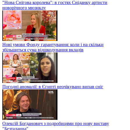
"Нова Снігова королева": в гостях Сніданку артисти
новорічного мюзиклу
Нові умови Фонду гарантування: коли і на скільки
збільшиться сума відшкодування вкладів
Погодні аномалії: в Єгипті неочікувано випав сніг
Олексій Богданович з подробицями про нову виставу
"Безталанна"