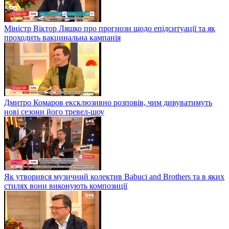
Міністр Віктор Ляшко про прогнози щодо епідситуації та як
проходить вакцинальна кампанія
Дмитро Комаров ексклюзивно розповів, чим дивуватимуть
нові сезони його тревел-шоу
Як утворився музичний колектив Babuci and Brothers та в яких
стилях вони виконують композиції