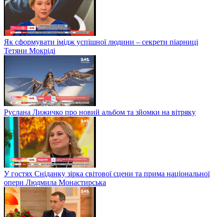
Як сформувати імідж успішної людини – секрети піарниці
Тетяни Мокріді
Руслана Лижичко про новий альбом та зйомки на вітряку
У гостях Сніданку зірка світової сцени та прима національної
опери Людмила Монастирська