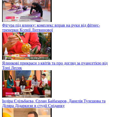
Фігура під ялинку: комплекс вправ на руки від фітнес-
тренерки Ксенії Литвинової
Ялинкові прикраси з квітів та про догляд за пуансетією від
Тоні Лесик
Індіра Єдільбаєва, Єрлан Баібазаров, Данелія Тулєшова та
Діляра Дідаркизи в студії Сніданку