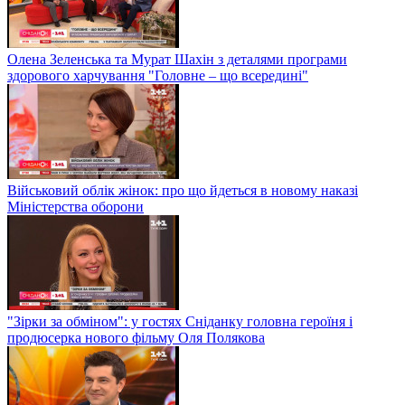
Олена Зеленська та Мурат Шахін з деталями програми
здорового харчування "Головне – що всередині"
Військовий облік жінок: про що йдеться в новому наказі
Міністерства оборони
"Зірки за обміном": у гостях Сніданку головна героїня і
продюсерка нового фільму Оля Полякова