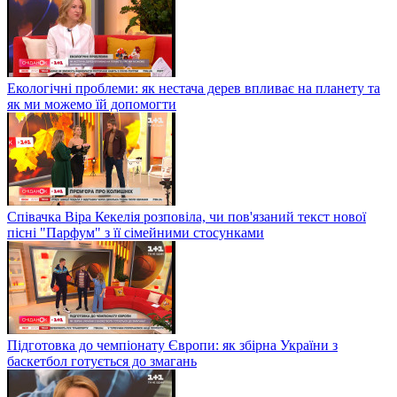
Екологічні проблеми: як нестача дерев впливає на планету та
як ми можемо їй допомогти
Співачка Віра Кекелія розповіла, чи пов'язаний текст нової
пісні "Парфум" з її сімейними стосунками
Підготовка до чемпіонату Європи: як збірна України з
баскетбол готується до змагань