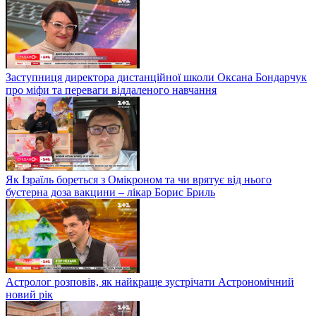
Заступниця директора дистанційної школи Оксана Бондарчук
про міфи та переваги віддаленого навчання
Як Ізраїль бореться з Омікроном та чи врятує від нього
бустерна доза вакцини – лікар Борис Бриль
Астролог розповів, як найкраще зустрічати Астрономічний
новий рік