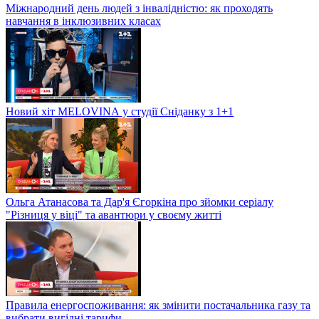
Міжнародний день людей з інвалідністю: як проходять
навчання в інклюзивних класах
Новий хіт MELOVINА у студії Сніданку з 1+1
Ольга Атанасова та Дар'я Єгоркіна про зйомки серіалу
"Різниця у віці" та авантюри у своєму житті
Правила енергоспоживання: як змінити постачальника газу та
вибрати вигідні тарифи