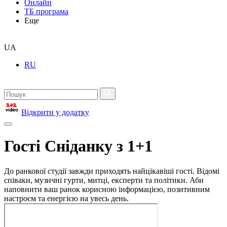
Онлайн
ТБ програма
Еще
UA
RU
Відкрити у додатку
Гості Сніданку з 1+1
До ранкової студії завжди приходять найцікавіші гості. Відомі
співаки, музичні гурти, митці, експерти та політики. Аби
наповнити ваш ранок корисною інформацією, позитивним
настроєм та енергією на увесь день.