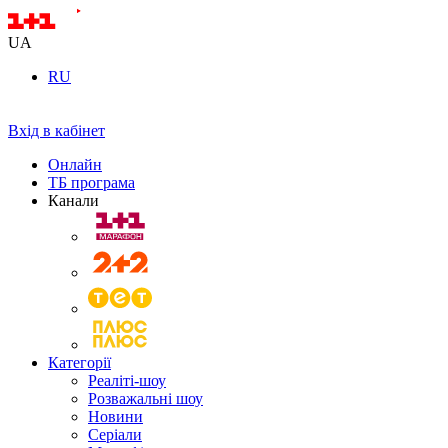
UA
RU
Вхід в кабінет
Онлайн
ТБ програма
Канали
Категорії
Реаліті-шоу
Розважальні шоу
Новини
Серіали