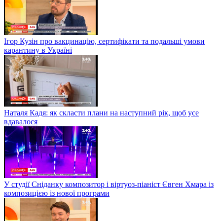
Ігор Кузін про вакцинацію, сертифікати та подальші умови
карантину в Україні
Наталя Кадя: як скласти плани на наступний рік, щоб усе
вдавалося
У студії Сніданку композитор і віртуоз-піаніст Євген Хмара із
композицією із нової програми