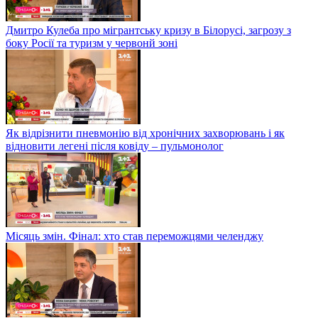
Дмитро Кулеба про мігрантську кризу в Білорусі, загрозу з
боку Росії та туризм у червонй зоні
Як відрізнити пневмонію від хронічних захворювань і як
відновити легені після ковіду – пульмонолог
Місяць змін. Фінал: хто став переможцями челенджу