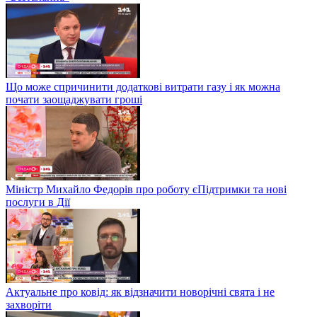
Що може спричинити додаткові витрати газу і як можна
почати заощаджувати гроші
Міністр Михайло Федорів про роботу єПідтримки та нові
послуги в Дії
Актуальне про ковід: як відзначити новорічні свята і не
захворіти