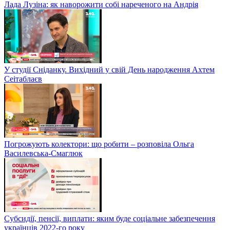
Лада Лузіна: як наворожити собі нареченого на Андрія
У студії Сніданку. Вихідний у свій День народження Ахтем
Сеітаблаєв
Погрожують колектори: що робити – розповіла Ольга
Василевська-Смаглюк
Субсидії, пенсії, виплати: яким буде соціальне забезпечення
українців 2022-го року