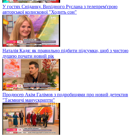
У гостях Сніданку. Вихідного Руслана з телепрем'єрою
авторської колискової "Ходить сон"
Наталія Кадя: як правильно підбити підсумки, щоб з чистою
душею почати новий рік
Продюсер Акім Галімов з подробицями про новий детектив
"Таємничі манускрипти"