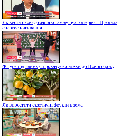
Як вести свою домашню газову бухгалтерію – Правила
енергоспоживання
Фігура під ялинку: прокачуємо ніжки до Нового року
Як виростити екзотичні фрукти вдома