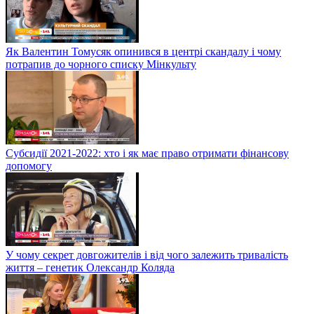
Як Валентин Томусяк опинився в центрі скандалу і чому
потрапив до чорного списку Мінкульту
Субсидії 2021-2022: хто і як має право отримати фінансову
допомогу
У чому секрет довгожителів і від чого залежить тривалість
життя – генетик Олександр Коляда