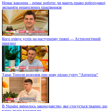
Немає вакцини – немає роботи: чи мають право роботодавці
звільняти нещеплених працівників
Кого очікує успіх на наступному тижні — Астрологічний
прогноз
Тарас Тополя розповів про нову пісню гурту “Антитіла”
В Україні змінилось законодавство, яке стосується тварин: що
варто знати власникам