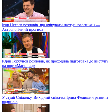
Ігор Нехаєв розповів, що очікувати наступного тижня —
Астрологічний прогноз
Юрій Горбунов розповів, як проходила підготовка до виступу
на шоу «Маскарад»
У студії Сніданку. Вихідний співачка Ірина Федишин разом із
родиною