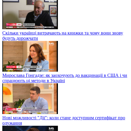
Скільки українці витрачають на книжки та чому вони знову
будуть дорожчати
Мирослава Гонгадзе: як заохочують до вакцинації в США і чи
спрацюють ці методи в Україні
Нові можливості "Дії": коли стане доступним сертифікат про
одужання