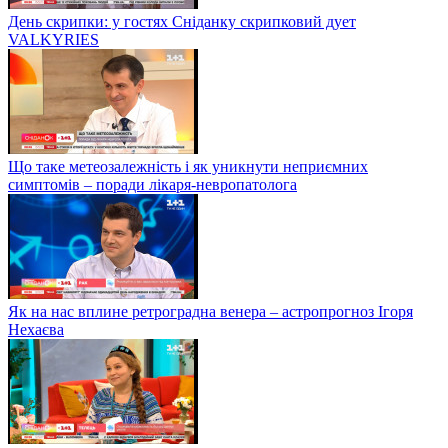
День скрипки: у гостях Сніданку скрипковий дует
VALKYRIES
Що таке метеозалежність і як уникнути неприємних
симптомів – поради лікаря-невропатолога
Як на нас вплине ретроградна венера – астропрогноз Ігоря
Нехаєва