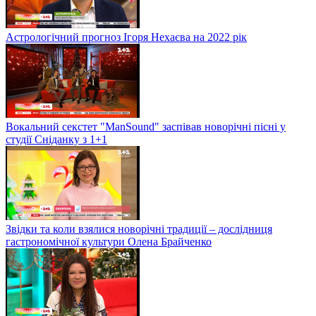
Астрологічний прогноз Ігоря Нехаєва на 2022 рік
Вокальний секстет "ManSound" заспівав новорічні пісні у
студії Сніданку з 1+1
Звідки та коли взялися новорічні традиції – дослідниця
гастрономічної культури Олена Брайченко