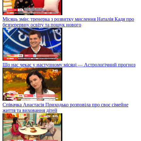
Місяць змін: тренерка з розвитку мислення Наталія Кадя про
безперервну освіту та пошук нового
Що нас чекає у наступному місяці — Астрологічний прогноз
Співачка Анастасія Приходько розповіла про своє сімейне
життя та виховання дітей