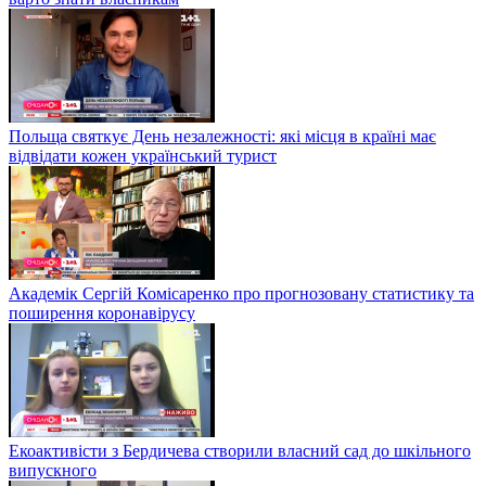
Польща святкує День незалежності: які місця в країні має
відвідати кожен український турист
Академік Сергій Комісаренко про прогнозовану статистику та
поширення коронавірусу
Екоактивісти з Бердичева створили власний сад до шкільного
випускного