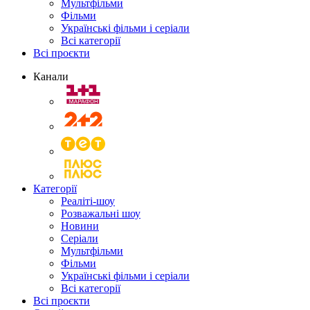
Мультфільми
Фільми
Українські фільми і серіали
Всі категорії
Всі проєкти
Канали
Категорії
Реаліті-шоу
Розважальні шоу
Новини
Серіали
Мультфільми
Фільми
Українські фільми і серіали
Всі категорії
Всі проєкти