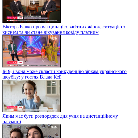
Віктор Ляшко про вакцинацію вагітних жінок, ситуацію з
киснем та чи стане лікування ковіду платним
Їй 9, і вона може скласти конкуренцію зіркам українського
шоубізу: у гостях Влада Кей
Яким має бути розпорядок дня учня на дистанційному
навчанні