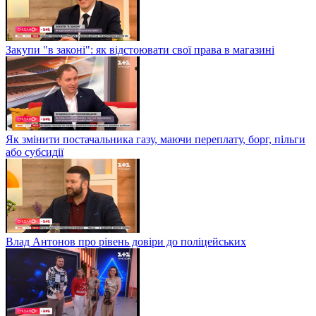
Закупи "в законі": як відстоювати свої права в магазині
Як змінити постачальника газу, маючи переплату, борг, пільги
або субсидії
Влад Антонов про рівень довіри до поліцейських