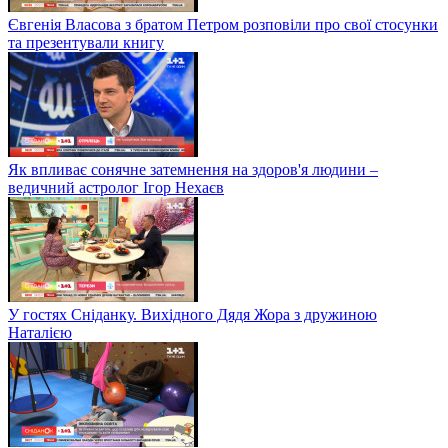
Євгенія Власова з братом Петром розповіли про свої стосунки
та презентували книгу
Як впливає сонячне затемнення на здоров'я людини –
ведичний астролог Ігор Нехаєв
У гостях Сніданку. Вихідного Дядя Жора з дружиною
Наталією