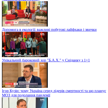
Допомога в екології: важливі побутові лайфхаки і звички
Унікальний бароковий хор "Б.А.Х." у Сніданку з 1+1
Ігор Кузін: чому Україна серед лідерів смертності та що планує
МОЗ для подолання пандемії