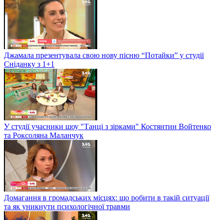
Джамала презентувала свою нову пісню “Потайки” у студії
Сніданку з 1+1
У студії учасники шоу "Танці з зірками" Костянтин Войтенко
та Роксоляна Маланчук
Домагання в громадських місцях: що робити в такій ситуації
та як уникнути психологічної травми