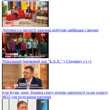
Допомога в екології: важливі побутові лайфхаки і звички
Унікальний бароковий хор "Б.А.Х." у Сніданку з 1+1
Ігор Кузін: чому Україна серед лідерів смертності та що планує
МОЗ для подолання пандемії