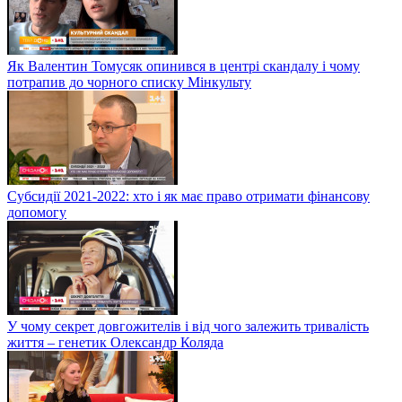
Як Валентин Томусяк опинився в центрі скандалу і чому
потрапив до чорного списку Мінкульту
Субсидії 2021-2022: хто і як має право отримати фінансову
допомогу
У чому секрет довгожителів і від чого залежить тривалість
життя – генетик Олександр Коляда