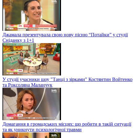
Джамала презентувала свою нову пісню “Потайки” у студії
Сніданку з 1+1
У студії учасники шоу "Танці з зірками" Костянтин Войтенко
та Роксоляна Маланчук
Домагання в громадських місцях: що робити в такій ситуації
та як уникнути психологічної травми