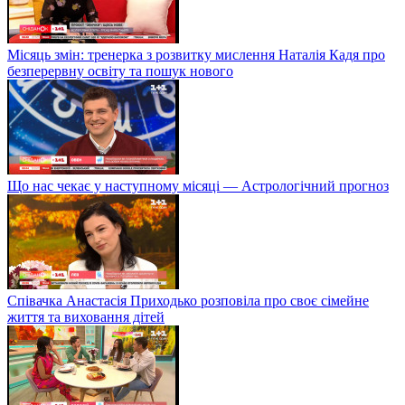
Місяць змін: тренерка з розвитку мислення Наталія Кадя про
безперервну освіту та пошук нового
Що нас чекає у наступному місяці — Астрологічний прогноз
Співачка Анастасія Приходько розповіла про своє сімейне
життя та виховання дітей