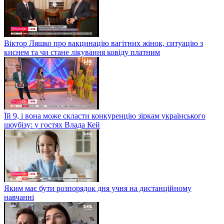
Віктор Ляшко про вакцинацію вагітних жінок, ситуацію з
киснем та чи стане лікування ковіду платним
Їй 9, і вона може скласти конкуренцію зіркам українського
шоубізу: у гостях Влада Кей
Яким має бути розпорядок дня учня на дистанційному
навчанні