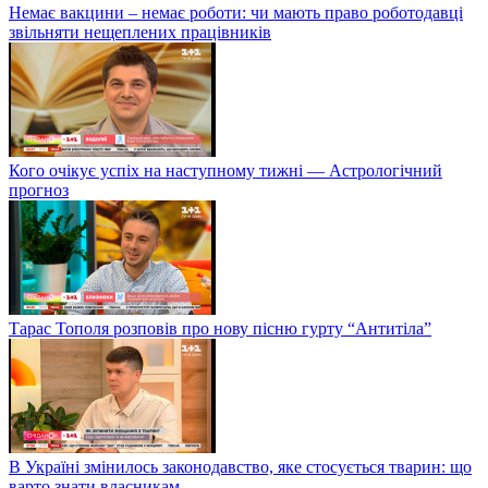
Немає вакцини – немає роботи: чи мають право роботодавці
звільняти нещеплених працівників
Кого очікує успіх на наступному тижні — Астрологічний
прогноз
Тарас Тополя розповів про нову пісню гурту “Антитіла”
В Україні змінилось законодавство, яке стосується тварин: що
варто знати власникам