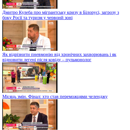
Дмитро Кулеба про мігрантську кризу в Білорусі, загрозу з
боку Росії та туризм у червонй зоні
Як відрізнити пневмонію від хронічних захворювань і як
відновити легені після ковіду – пульмонолог
Місяць змін. Фінал: хто став переможцями челенджу