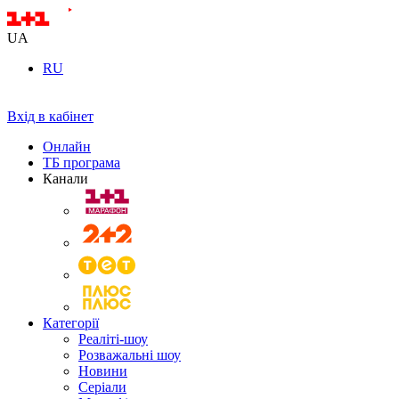
UA
RU
Вхід в кабінет
Онлайн
ТБ програма
Канали
Категорії
Реаліті-шоу
Розважальні шоу
Новини
Серіали