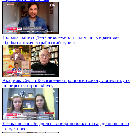
Польща святкує День незалежності: які місця в країні має
відвідати кожен український турист
Академік Сергій Комісаренко про прогнозовану статистику та
поширення коронавірусу
Екоактивісти з Бердичева створили власний сад до шкільного
випускного