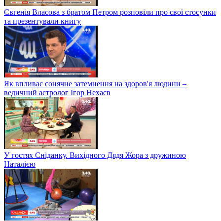
Євгенія Власова з братом Петром розповіли про свої стосунки
та презентували книгу
Як впливає сонячне затемнення на здоров'я людини –
ведичний астролог Ігор Нехаєв
У гостях Сніданку. Вихідного Дядя Жора з дружиною
Наталією