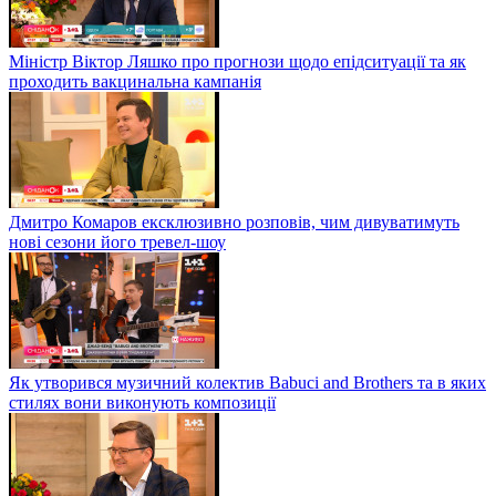
Міністр Віктор Ляшко про прогнози щодо епідситуації та як
проходить вакцинальна кампанія
Дмитро Комаров ексклюзивно розповів, чим дивуватимуть
нові сезони його тревел-шоу
Як утворився музичний колектив Babuci and Brothers та в яких
стилях вони виконують композиції