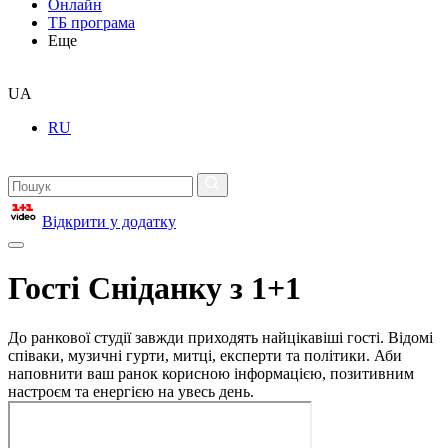
Онлайн
ТБ програма
Еще
UA
RU
Відкрити у додатку
Гості Сніданку з 1+1
До ранкової студії завжди приходять найцікавіші гості. Відомі
співаки, музичні гурти, митці, експерти та політики. Аби
наповнити ваш ранок корисною інформацією, позитивним
настроєм та енергією на увесь день.