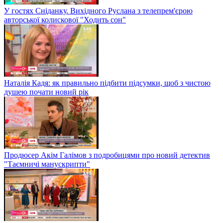
У гостях Сніданку. Вихідного Руслана з телепрем'єрою
авторської колискової "Ходить сон"
Наталія Кадя: як правильно підбити підсумки, щоб з чистою
душею почати новий рік
Продюсер Акім Галімов з подробицями про новий детектив
"Таємничі манускрипти"