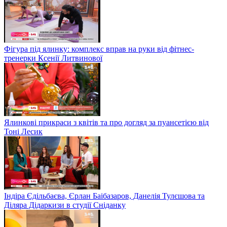
Фігура під ялинку: комплекс вправ на руки від фітнес-
тренерки Ксенії Литвинової
Ялинкові прикраси з квітів та про догляд за пуансетією від
Тоні Лесик
Індіра Єдільбаєва, Єрлан Баібазаров, Данелія Тулєшова та
Діляра Дідаркизи в студії Сніданку