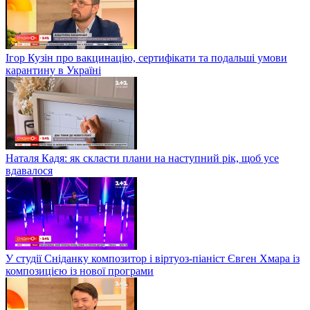
Ігор Кузін про вакцинацію, сертифікати та подальші умови
карантину в Україні
Наталя Кадя: як скласти плани на наступний рік, щоб усе
вдавалося
У студії Сніданку композитор і віртуоз-піаніст Євген Хмара із
композицією із нової програми