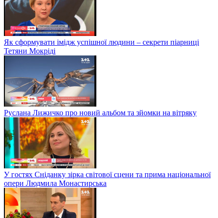
Як сформувати імідж успішної людини – секрети піарниці
Тетяни Мокріді
Руслана Лижичко про новий альбом та зйомки на вітряку
У гостях Сніданку зірка світової сцени та прима національної
опери Людмила Монастирська