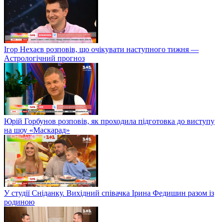
Ігор Нехаєв розповів, що очікувати наступного тижня —
Астрологічний прогноз
Юрій Горбунов розповів, як проходила підготовка до виступу
на шоу «Маскарад»
У студії Сніданку. Вихідний співачка Ірина Федишин разом із
родиною