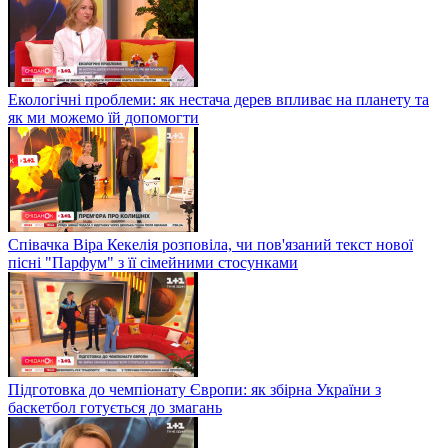
Екологічні проблеми: як нестача дерев впливає на планету та
як ми можемо їй допомогти
Співачка Віра Кекелія розповіла, чи пов'язаний текст нової
пісні "Парфум" з її сімейними стосунками
Підготовка до чемпіонату Європи: як збірна України з
баскетбол готується до змагань