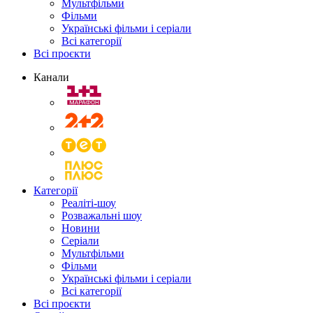
Мультфільми
Фільми
Українські фільми і серіали
Всі категорії
Всі проєкти
Канали
Категорії
Реаліті-шоу
Розважальні шоу
Новини
Серіали
Мультфільми
Фільми
Українські фільми і серіали
Всі категорії
Всі проєкти