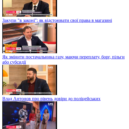
Закупи "в законі": як відстоювати свої права в магазині
Як змінити постачальника газу, маючи переплату, борг, пільги
або субсидії
Влад Антонов про рівень довіри до поліцейських