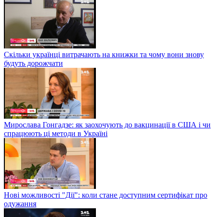
Скільки українці витрачають на книжки та чому вони знову
будуть дорожчати
Мирослава Гонгадзе: як заохочують до вакцинації в США і чи
спрацюють ці методи в Україні
Нові можливості "Дії": коли стане доступним сертифікат про
одужання