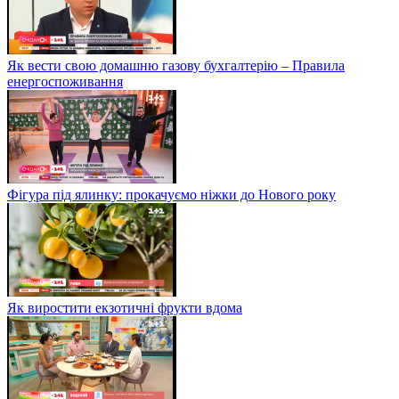
Як вести свою домашню газову бухгалтерію – Правила
енергоспоживання
Фігура під ялинку: прокачуємо ніжки до Нового року
Як виростити екзотичні фрукти вдома