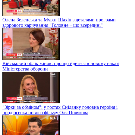
Олена Зеленська та Мурат Шахін з деталями програми
здорового харчування "Головне – що всередині"
Військовий облік жінок: про що йдеться в новому наказі
Міністерства оборони
"Зірки за обміном": у гостях Сніданку головна героїня і
продюсерка нового фільму Оля Полякова