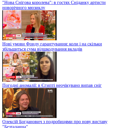
"Нова Снігова королева": в гостях Сніданку артисти
новорічного мюзиклу
Нові умови Фонду гарантування: коли і на скільки
збільшиться сума відшкодування вкладів
Погодні аномалії: в Єгипті неочікувано випав сніг
Олексій Богданович з подробицями про нову виставу
"Безталанна"