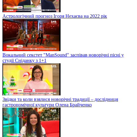
Астрологічний прогноз Ігоря Нехаєва на 2022 рік
Вокальний секстет "ManSound" заспівав новорічні пісні у
студії Сніданку з 1+1
Звідки та коли взялися новорічні традиції – дослідниця
гастрономічної культури Олена Брайченко