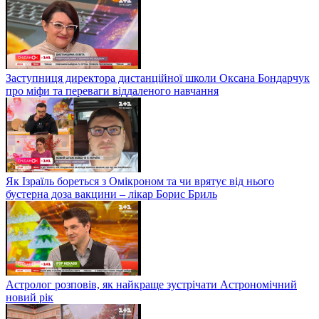
Заступниця директора дистанційної школи Оксана Бондарчук
про міфи та переваги віддаленого навчання
Як Ізраїль бореться з Омікроном та чи врятує від нього
бустерна доза вакцини – лікар Борис Бриль
Астролог розповів, як найкраще зустрічати Астрономічний
новий рік