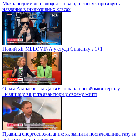
Міжнародний день людей з інвалідністю: як проходять
навчання в інклюзивних класах
Новий хіт MELOVINА у студії Сніданку з 1+1
Ольга Атанасова та Дар'я Єгоркіна про зйомки серіалу
"Різниця у віці" та авантюри у своєму житті
Правила енергоспоживання: як змінити постачальника газу та
вибрати вигідні тарифи