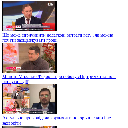
Що може спричинити додаткові витрати газу і як можна
почати заощаджувати гроші
Міністр Михайло Федорів про роботу єПідтримки та нові
послуги в Дії
Актуальне про ковід: як відзначити новорічні свята і не
захворіти