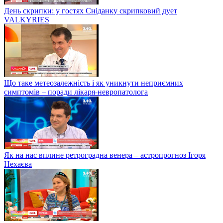
День скрипки: у гостях Сніданку скрипковий дует
VALKYRIES
Що таке метеозалежність і як уникнути неприємних
симптомів – поради лікаря-невропатолога
Як на нас вплине ретроградна венера – астропрогноз Ігоря
Нехаєва