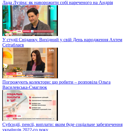
Лада Лузіна: як наворожити собі нареченого на Андрія
У студії Сніданку. Вихідний у свій День народження Ахтем
Сеітаблаєв
Погрожують колектори: що робити – розповіла Ольга
Василевська-Смаглюк
Субсидії, пенсії, виплати: яким буде соціальне забезпечення
українців 2022-го року