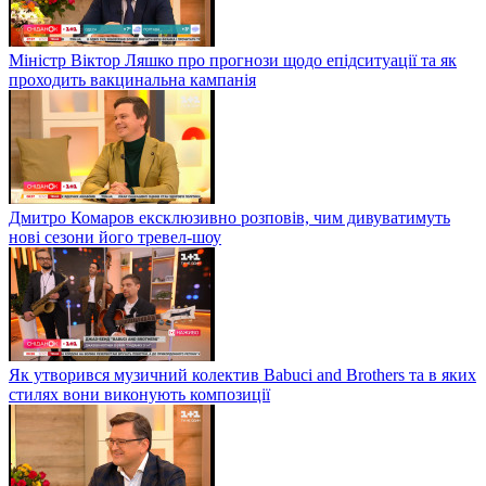
Міністр Віктор Ляшко про прогнози щодо епідситуації та як
проходить вакцинальна кампанія
Дмитро Комаров ексклюзивно розповів, чим дивуватимуть
нові сезони його тревел-шоу
Як утворився музичний колектив Babuci and Brothers та в яких
стилях вони виконують композиції