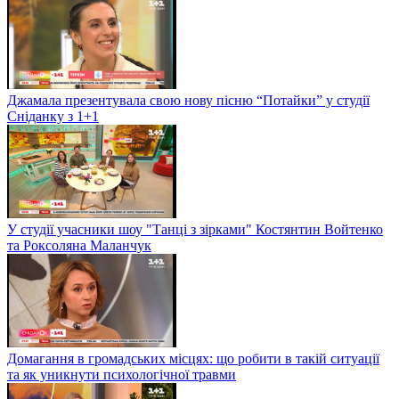
Джамала презентувала свою нову пісню “Потайки” у студії
Сніданку з 1+1
У студії учасники шоу "Танці з зірками" Костянтин Войтенко
та Роксоляна Маланчук
Домагання в громадських місцях: що робити в такій ситуації
та як уникнути психологічної травми