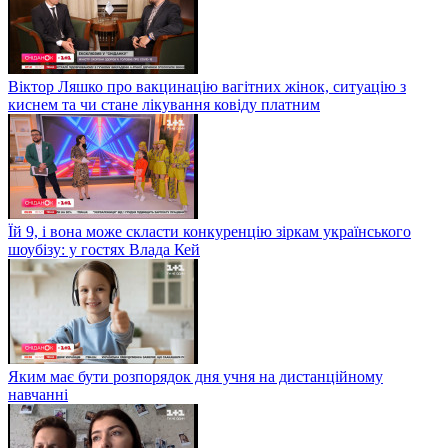
Віктор Ляшко про вакцинацію вагітних жінок, ситуацію з
киснем та чи стане лікування ковіду платним
Їй 9, і вона може скласти конкуренцію зіркам українського
шоубізу: у гостях Влада Кей
Яким має бути розпорядок дня учня на дистанційному
навчанні