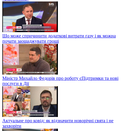
Що може спричинити додаткові витрати газу і як можна
почати заощаджувати гроші
Міністр Михайло Федорів про роботу єПідтримки та нові
послуги в Дії
Актуальне про ковід: як відзначити новорічні свята і не
захворіти