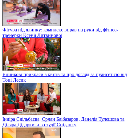
Фігура під ялинку: комплекс вправ на руки від фітнес-
тренерки Ксенії Литвинової
Ялинкові прикраси з квітів та про догляд за пуансетією від
Тоні Лесик
Індіра Єдільбаєва, Єрлан Баібазаров, Данелія Тулєшова та
Діляра Дідаркизи в студії Сніданку