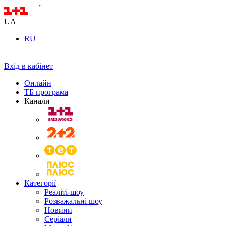
UA
RU
Вхід в кабінет
Онлайн
ТБ програма
Канали
Категорії
Реаліті-шоу
Розважальні шоу
Новини
Серіали