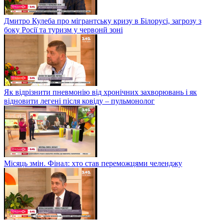
Дмитро Кулеба про мігрантську кризу в Білорусі, загрозу з
боку Росії та туризм у червонй зоні
Як відрізнити пневмонію від хронічних захворювань і як
відновити легені після ковіду – пульмонолог
Місяць змін. Фінал: хто став переможцями челенджу