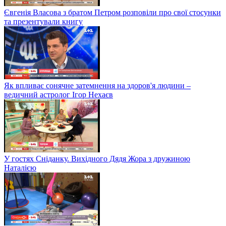
Євгенія Власова з братом Петром розповіли про свої стосунки
та презентували книгу
Як впливає сонячне затемнення на здоров'я людини –
ведичний астролог Ігор Нехаєв
У гостях Сніданку. Вихідного Дядя Жора з дружиною
Наталією