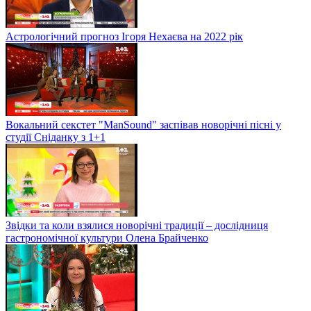
Астрологічний прогноз Ігоря Нехаєва на 2022 рік
Вокальний секстет "ManSound" заспівав новорічні пісні у
студії Сніданку з 1+1
Звідки та коли взялися новорічні традиції – дослідниця
гастрономічної культури Олена Брайченко