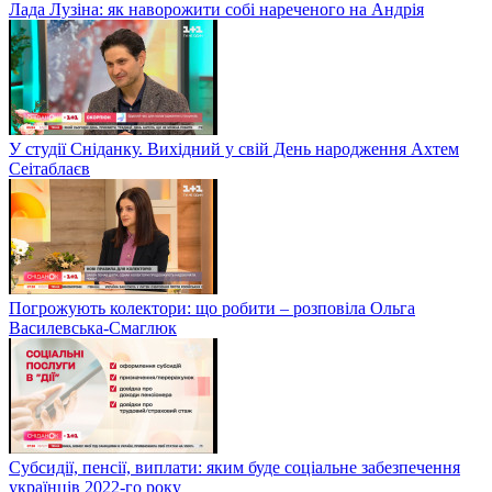
Лада Лузіна: як наворожити собі нареченого на Андрія
У студії Сніданку. Вихідний у свій День народження Ахтем
Сеітаблаєв
Погрожують колектори: що робити – розповіла Ольга
Василевська-Смаглюк
Субсидії, пенсії, виплати: яким буде соціальне забезпечення
українців 2022-го року