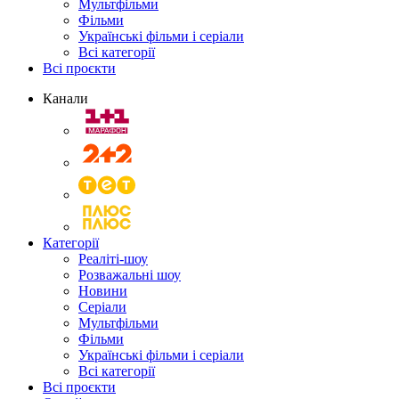
Мультфільми
Фільми
Українські фільми і серіали
Всі категорії
Всі проєкти
Канали
Категорії
Реаліті-шоу
Розважальні шоу
Новини
Серіали
Мультфільми
Фільми
Українські фільми і серіали
Всі категорії
Всі проєкти