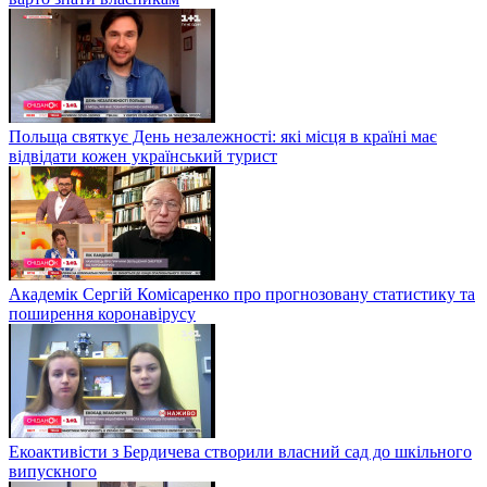
Польща святкує День незалежності: які місця в країні має
відвідати кожен український турист
Академік Сергій Комісаренко про прогнозовану статистику та
поширення коронавірусу
Екоактивісти з Бердичева створили власний сад до шкільного
випускного