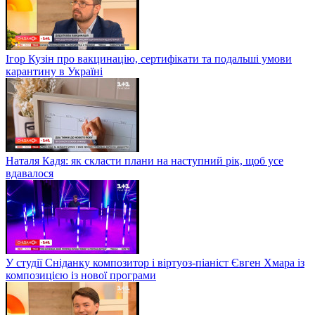
Ігор Кузін про вакцинацію, сертифікати та подальші умови
карантину в Україні
Наталя Кадя: як скласти плани на наступний рік, щоб усе
вдавалося
У студії Сніданку композитор і віртуоз-піаніст Євген Хмара із
композицією із нової програми