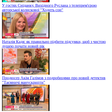
У гостях Сніданку. Вихідного Руслана з телепрем'єрою
авторської колискової "Ходить сон"
Наталія Кадя: як правильно підбити підсумки, щоб з чистою
душею почати новий рік
Продюсер Акім Галімов з подробицями про новий детектив
"Таємничі манускрипти"