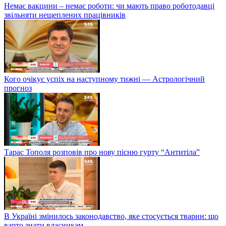
Немає вакцини – немає роботи: чи мають право роботодавці
звільняти нещеплених працівників
Кого очікує успіх на наступному тижні — Астрологічний
прогноз
Тарас Тополя розповів про нову пісню гурту “Антитіла”
В Україні змінилось законодавство, яке стосується тварин: що
варто знати власникам