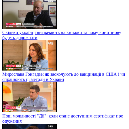
Скільки українці витрачають на книжки та чому вони знову
будуть дорожчати
Мирослава Гонгадзе: як заохочують до вакцинації в США і чи
спрацюють ці методи в Україні
Нові можливості "Дії": коли стане доступним сертифікат про
одужання