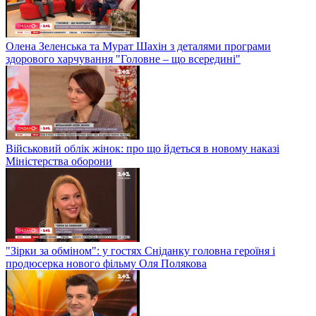
Олена Зеленська та Мурат Шахін з деталями програми
здорового харчування "Головне – що всередині"
Військовий облік жінок: про що йдеться в новому наказі
Міністерства оборони
"Зірки за обміном": у гостях Сніданку головна героїня і
продюсерка нового фільму Оля Полякова