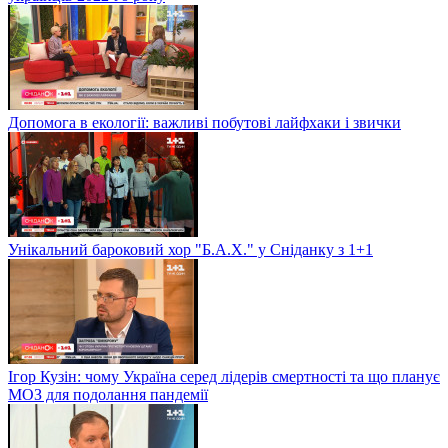
Допомога в екології: важливі побутові лайфхаки і звички
Унікальний бароковий хор "Б.А.Х." у Сніданку з 1+1
Ігор Кузін: чому Україна серед лідерів смертності та що планує
МОЗ для подолання пандемії