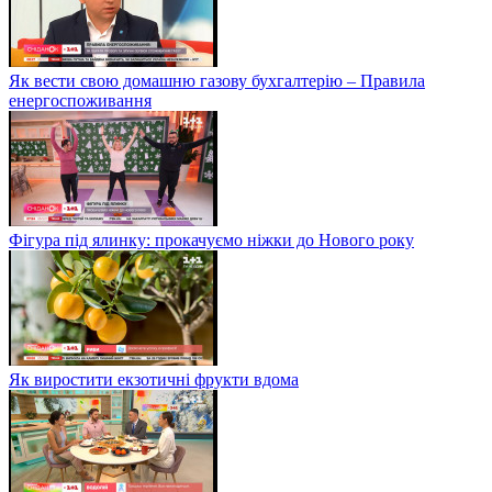
Як вести свою домашню газову бухгалтерію – Правила
енергоспоживання
Фігура під ялинку: прокачуємо ніжки до Нового року
Як виростити екзотичні фрукти вдома