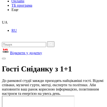
Онлайн
ТБ програма
Еще
UA
RU
Відкрити у додатку
Гості Сніданку з 1+1
До ранкової студії завжди приходять найцікавіші гості. Відомі
співаки, музичні гурти, митці, експерти та політики. Аби
наповнити ваш ранок корисною інформацією, позитивним
настроєм та енергією на увесь день.