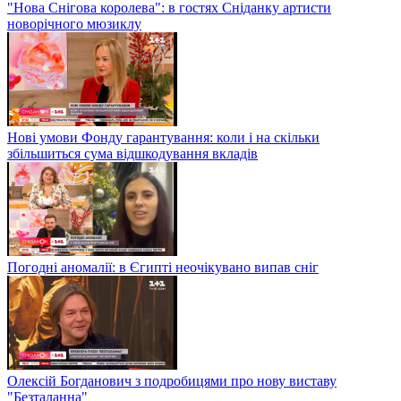
"Нова Снігова королева": в гостях Сніданку артисти
новорічного мюзиклу
Нові умови Фонду гарантування: коли і на скільки
збільшиться сума відшкодування вкладів
Погодні аномалії: в Єгипті неочікувано випав сніг
Олексій Богданович з подробицями про нову виставу
"Безталанна"