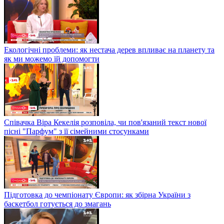
Екологічні проблеми: як нестача дерев впливає на планету та
як ми можемо їй допомогти
Співачка Віра Кекелія розповіла, чи пов'язаний текст нової
пісні "Парфум" з її сімейними стосунками
Підготовка до чемпіонату Європи: як збірна України з
баскетбол готується до змагань