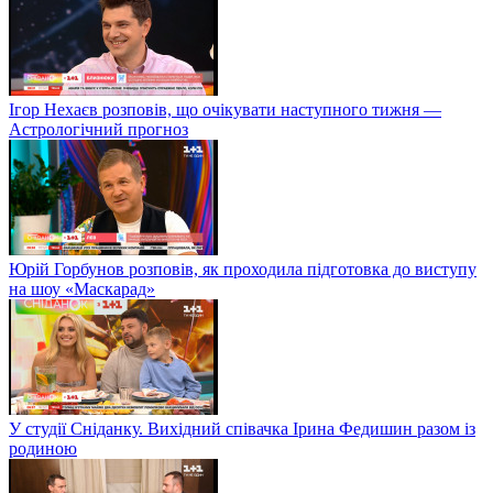
Ігор Нехаєв розповів, що очікувати наступного тижня —
Астрологічний прогноз
Юрій Горбунов розповів, як проходила підготовка до виступу
на шоу «Маскарад»
У студії Сніданку. Вихідний співачка Ірина Федишин разом із
родиною