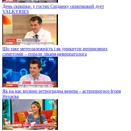
День скрипки: у гостях Сніданку скрипковий дует
VALKYRIES
Що таке метеозалежність і як уникнути неприємних
симптомів – поради лікаря-невропатолога
Як на нас вплине ретроградна венера – астропрогноз Ігоря
Нехаєва