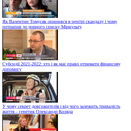
Як Валентин Томусяк опинився в центрі скандалу і чому
потрапив до чорного списку Мінкульту
Субсидії 2021-2022: хто і як має право отримати фінансову
допомогу
У чому секрет довгожителів і від чого залежить тривалість
життя – генетик Олександр Коляда