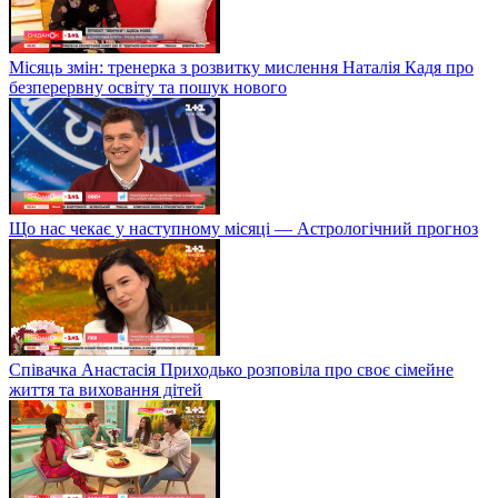
Місяць змін: тренерка з розвитку мислення Наталія Кадя про
безперервну освіту та пошук нового
Що нас чекає у наступному місяці — Астрологічний прогноз
Співачка Анастасія Приходько розповіла про своє сімейне
життя та виховання дітей