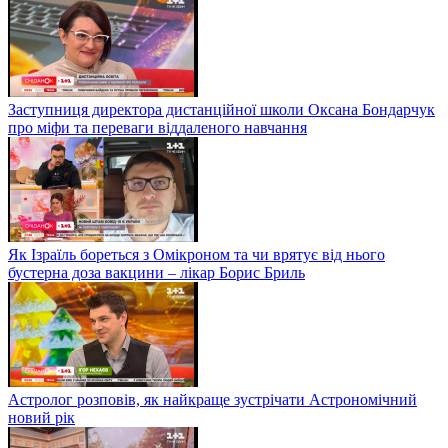
Заступниця директора дистанційної школи Оксана Бондарчук
про міфи та переваги віддаленого навчання
Як Ізраїль бореться з Омікроном та чи врятує від нього
бустерна доза вакцини – лікар Борис Бриль
Астролог розповів, як найкраще зустрічати Астрономічний
новий рік