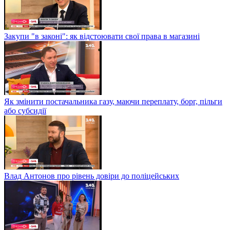
Закупи "в законі": як відстоювати свої права в магазині
Як змінити постачальника газу, маючи переплату, борг, пільги
або субсидії
Влад Антонов про рівень довіри до поліцейських