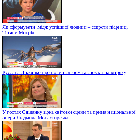
Як сформувати імідж успішної людини – секрети піарниці
Тетяни Мокріді
Руслана Лижичко про новий альбом та зйомки на вітряку
У гостях Сніданку зірка світової сцени та прима національної
опери Людмила Монастирська