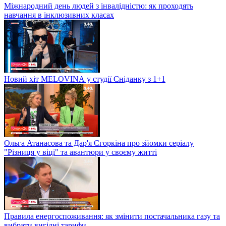
Міжнародний день людей з інвалідністю: як проходять
навчання в інклюзивних класах
Новий хіт MELOVINА у студії Сніданку з 1+1
Ольга Атанасова та Дар'я Єгоркіна про зйомки серіалу
"Різниця у віці" та авантюри у своєму житті
Правила енергоспоживання: як змінити постачальника газу та
вибрати вигідні тарифи