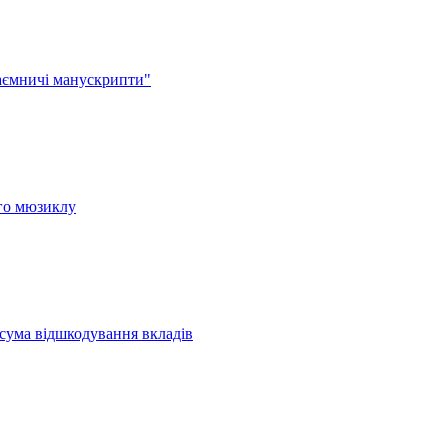
аємничі манускрипти"
ого мюзиклу
 сума відшкодування вкладів