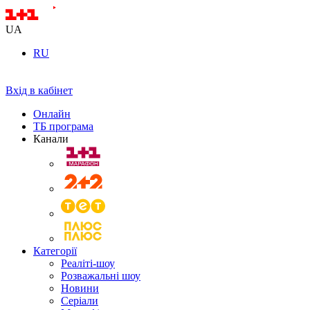
UA
RU
Вхід в кабінет
Онлайн
ТБ програма
Канали
Категорії
Реаліті-шоу
Розважальні шоу
Новини
Серіали