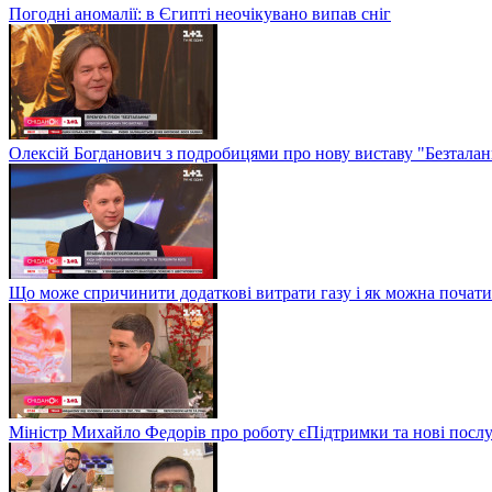
Погодні аномалії: в Єгипті неочікувано випав сніг
Олексій Богданович з подробицями про нову виставу "Безталан
Що може спричинити додаткові витрати газу і як можна почат
Міністр Михайло Федорів про роботу єПідтримки та нові послу