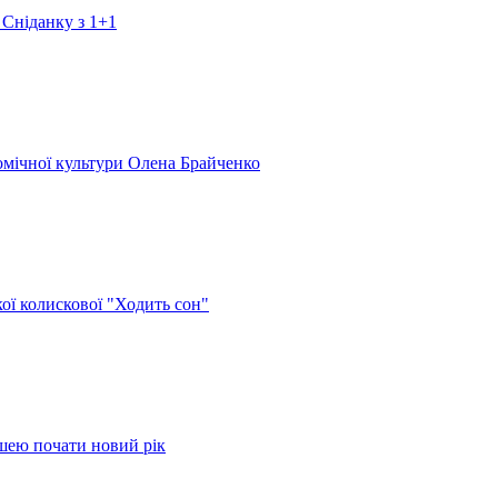
 Сніданку з 1+1
номічної культури Олена Брайченко
кої колискової "Ходить сон"
ушею почати новий рік