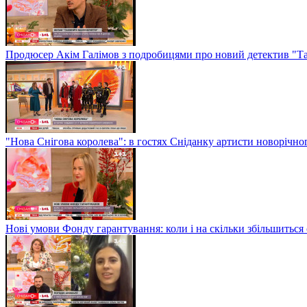
Продюсер Акім Галімов з подробицями про новий детектив "Т
"Нова Снігова королева": в гостях Сніданку артисти новорічн
Нові умови Фонду гарантування: коли і на скільки збільшиться