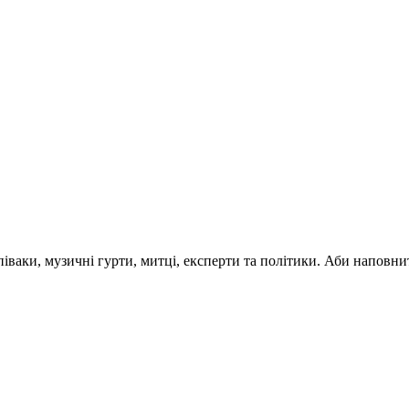
 співаки, музичні гурти, митці, експерти та політики. Аби напо