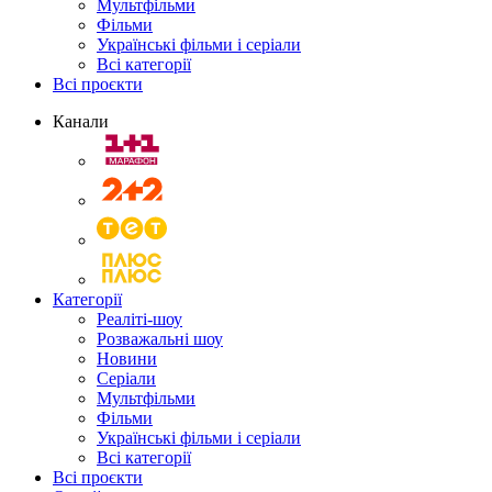
Мультфільми
Фільми
Українські фільми і серіали
Всі категорії
Всі проєкти
Канали
Категорії
Реаліті-шоу
Розважальні шоу
Новини
Серіали
Мультфільми
Фільми
Українські фільми і серіали
Всі категорії
Всі проєкти