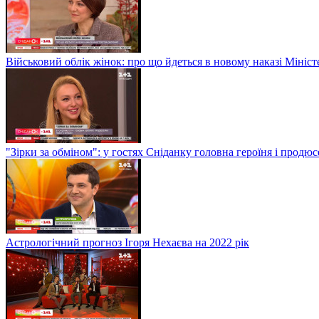
Військовий облік жінок: про що йдеться в новому наказі Мініс
"Зірки за обміном": у гостях Сніданку головна героїня і прод
Астрологічний прогноз Ігоря Нехаєва на 2022 рік