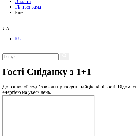
Онлайн
ТБ програма
Еще
UA
RU
Гості Сніданку з 1+1
До ранкової студії завжди приходять найцікавіші гості. Відомі
енергією на увесь день.