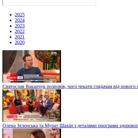
2025
2024
2023
2022
2021
2020
Святослав Вакарчук розповів, чого чекати глядачам від нового 
Олена Зеленська та Мурат Шахін з деталями програми здоровог