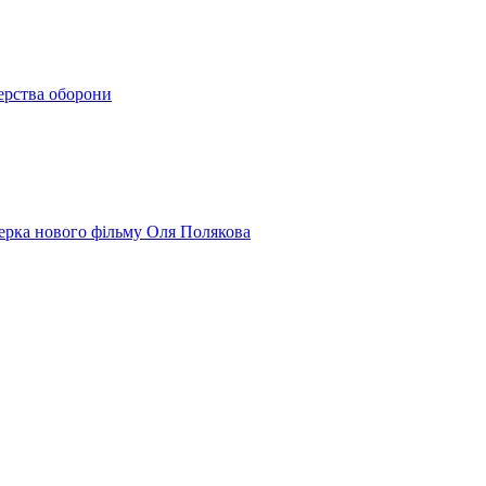
терства оборони
юсерка нового фільму Оля Полякова