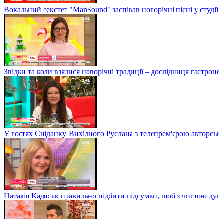
Вокальний секстет "ManSound" заспівав новорічні пісні у студії
Звідки та коли взялися новорічні традиції – дослідниця гастро
У гостях Сніданку. Вихідного Руслана з телепрем'єрою авторсь
Наталія Кадя: як правильно підбити підсумки, щоб з чистою д