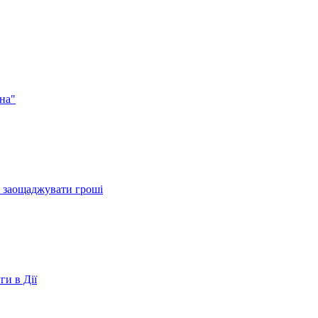
на"
и заощаджувати гроші
ги в Дії