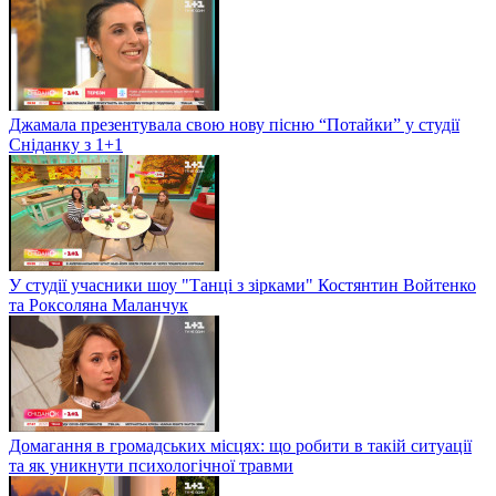
Джамала презентувала свою нову пісню “Потайки” у студії
Сніданку з 1+1
У студії учасники шоу "Танці з зірками" Костянтин Войтенко
та Роксоляна Маланчук
Домагання в громадських місцях: що робити в такій ситуації
та як уникнути психологічної травми