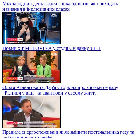
Міжнародний день людей з інвалідністю: як проходять
навчання в інклюзивних класах
Новий хіт MELOVINА у студії Сніданку з 1+1
Ольга Атанасова та Дар'я Єгоркіна про зйомки серіалу
"Різниця у віці" та авантюри у своєму житті
Правила енергоспоживання: як змінити постачальника газу та
вибрати вигідні тарифи