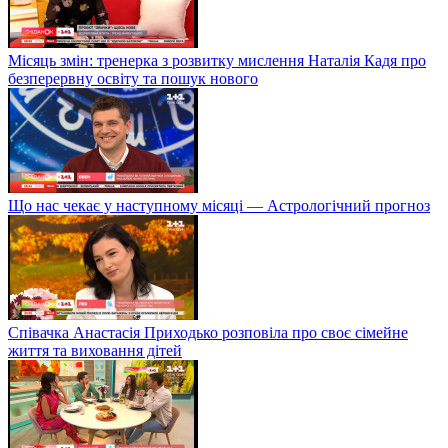
Місяць змін: тренерка з розвитку мислення Наталія Кадя про
безперервну освіту та пошук нового
Що нас чекає у наступному місяці — Астрологічний прогноз
Співачка Анастасія Приходько розповіла про своє сімейне
життя та виховання дітей