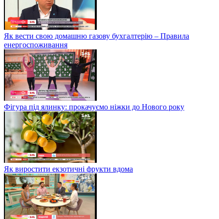
Як вести свою домашню газову бухгалтерію – Правила
енергоспоживання
Фігура під ялинку: прокачуємо ніжки до Нового року
Як виростити екзотичні фрукти вдома