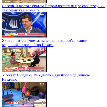
Євгенія Власова з братом Петром розповіли про свої стосунки
та презентували книгу
Як впливає сонячне затемнення на здоров'я людини –
ведичний астролог Ігор Нехаєв
У гостях Сніданку. Вихідного Дядя Жора з дружиною
Наталією