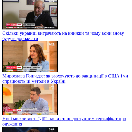
Скільки українці витрачають на книжки та чому вони знову
будуть дорожчати
Мирослава Гонгадзе: як заохочують до вакцинації в США і чи
спрацюють ці методи в Україні
Нові можливості "Дії": коли стане доступним сертифікат про
одужання