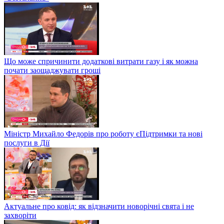
Що може спричинити додаткові витрати газу і як можна
почати заощаджувати гроші
Міністр Михайло Федорів про роботу єПідтримки та нові
послуги в Дії
Актуальне про ковід: як відзначити новорічні свята і не
захворіти