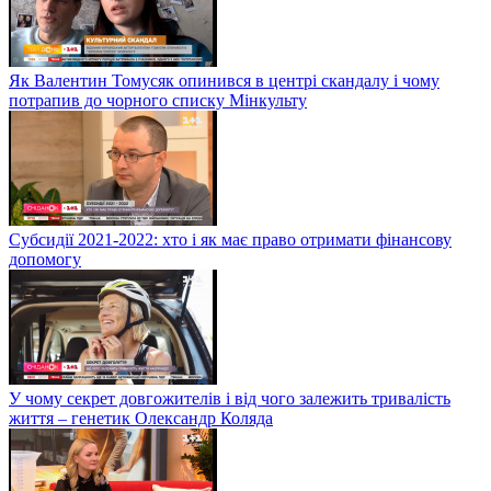
Як Валентин Томусяк опинився в центрі скандалу і чому
потрапив до чорного списку Мінкульту
Субсидії 2021-2022: хто і як має право отримати фінансову
допомогу
У чому секрет довгожителів і від чого залежить тривалість
життя – генетик Олександр Коляда