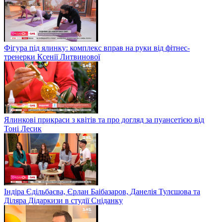
Фігура під ялинку: комплекс вправ на руки від фітнес-
тренерки Ксенії Литвинової
Ялинкові прикраси з квітів та про догляд за пуансетією від
Тоні Лесик
Індіра Єдільбаєва, Єрлан Баібазаров, Данелія Тулєшова та
Діляра Дідаркизи в студії Сніданку