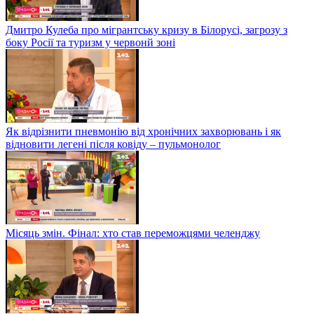
Дмитро Кулеба про мігрантську кризу в Білорусі, загрозу з
боку Росії та туризм у червонй зоні
Як відрізнити пневмонію від хронічних захворювань і як
відновити легені після ковіду – пульмонолог
Місяць змін. Фінал: хто став переможцями челенджу