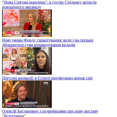
"Нова Снігова королева": в гостях Сніданку артисти
новорічного мюзиклу
Нові умови Фонду гарантування: коли і на скільки
збільшиться сума відшкодування вкладів
Погодні аномалії: в Єгипті неочікувано випав сніг
Олексій Богданович з подробицями про нову виставу
"Безталанна"