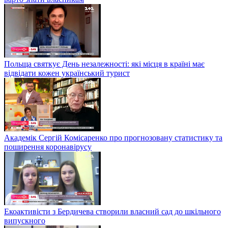
Польща святкує День незалежності: які місця в країні має
відвідати кожен український турист
Академік Сергій Комісаренко про прогнозовану статистику та
поширення коронавірусу
Екоактивісти з Бердичева створили власний сад до шкільного
випускного