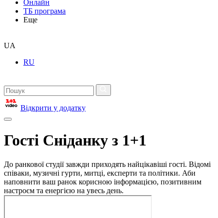
Онлайн
ТБ програма
Еще
UA
RU
Відкрити у додатку
Гості Сніданку з 1+1
До ранкової студії завжди приходять найцікавіші гості. Відомі
співаки, музичні гурти, митці, експерти та політики. Аби
наповнити ваш ранок корисною інформацією, позитивним
настроєм та енергією на увесь день.