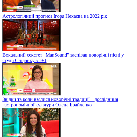
Астрологічний прогноз Ігоря Нехаєва на 2022 рік
Вокальний секстет "ManSound" заспівав новорічні пісні у
студії Сніданку з 1+1
Звідки та коли взялися новорічні традиції – дослідниця
гастрономічної культури Олена Брайченко