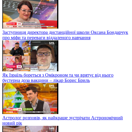
Заступниця директора дистанційної школи Оксана Бондарчук
про міфи та переваги віддаленого навчання
Як Ізраїль бореться з Омікроном та чи врятує від нього
бустерна доза вакцини – лікар Борис Бриль
Астролог розповів, як найкраще зустрічати Астрономічний
новий рік