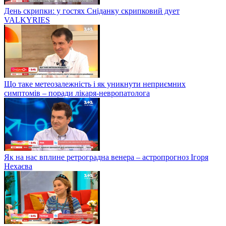
День скрипки: у гостях Сніданку скрипковий дует
VALKYRIES
Що таке метеозалежність і як уникнути неприємних
симптомів – поради лікаря-невропатолога
Як на нас вплине ретроградна венера – астропрогноз Ігоря
Нехаєва