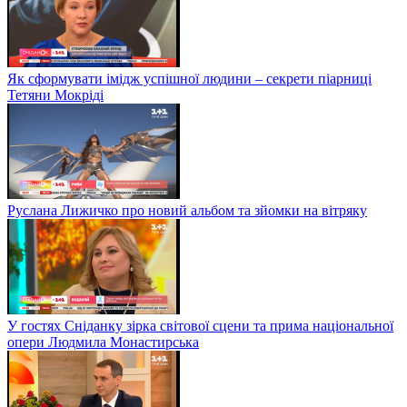
Як сформувати імідж успішної людини – секрети піарниці
Тетяни Мокріді
Руслана Лижичко про новий альбом та зйомки на вітряку
У гостях Сніданку зірка світової сцени та прима національної
опери Людмила Монастирська