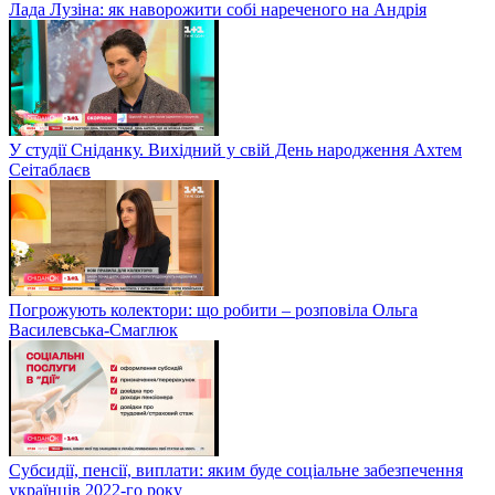
Лада Лузіна: як наворожити собі нареченого на Андрія
У студії Сніданку. Вихідний у свій День народження Ахтем
Сеітаблаєв
Погрожують колектори: що робити – розповіла Ольга
Василевська-Смаглюк
Субсидії, пенсії, виплати: яким буде соціальне забезпечення
українців 2022-го року