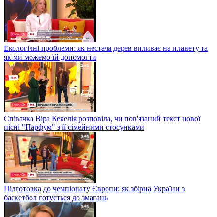
Екологічні проблеми: як нестача дерев впливає на планету та
як ми можемо їй допомогти
Співачка Віра Кекелія розповіла, чи пов'язаний текст нової
пісні "Парфум" з її сімейними стосунками
Підготовка до чемпіонату Європи: як збірна України з
баскетбол готується до змагань