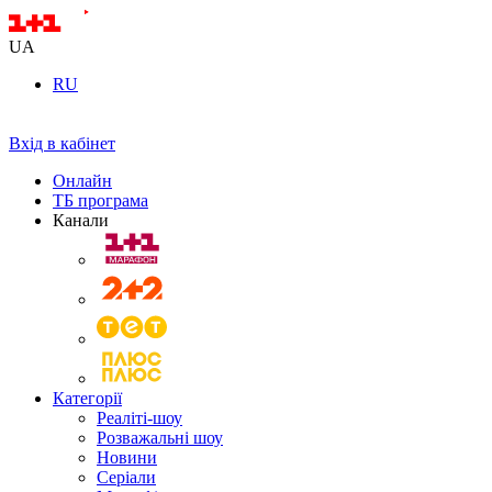
UA
RU
Вхід в кабінет
Онлайн
ТБ програма
Канали
Категорії
Реаліті-шоу
Розважальні шоу
Новини
Серіали