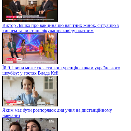
Віктор Ляшко про вакцинацію вагітних жінок, ситуацію з
киснем та чи стане лікування ковіду платним
Їй 9, і вона може скласти конкуренцію зіркам українського
шоубізу: у гостях Влада Кей
Яким має бути розпорядок дня учня на дистанційному
навчанні