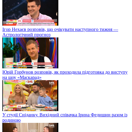
Ігор Нехаєв розповів, що очікувати наступного тижня —
Астрологічний прогноз
Юрій Горбунов розповів, як проходила підготовка до виступу
на шоу «Маскарад»
У студії Сніданку. Вихідний співачка Ірина Федишин разом із
родиною