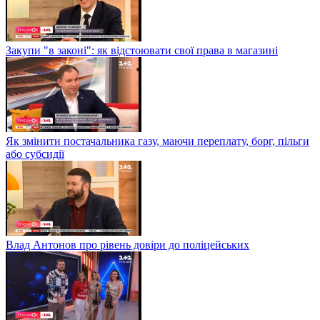
Закупи "в законі": як відстоювати свої права в магазині
Як змінити постачальника газу, маючи переплату, борг, пільги
або субсидії
Влад Антонов про рівень довіри до поліцейських