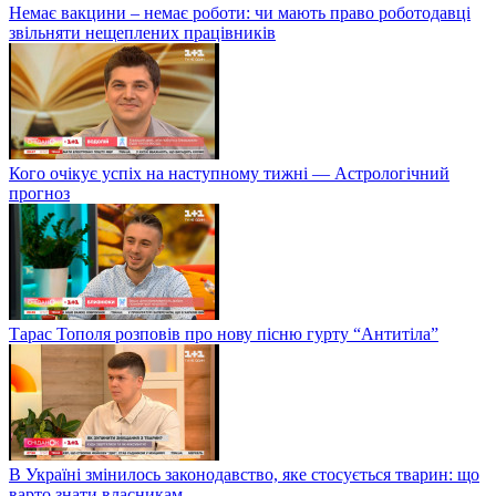
Немає вакцини – немає роботи: чи мають право роботодавці
звільняти нещеплених працівників
Кого очікує успіх на наступному тижні — Астрологічний
прогноз
Тарас Тополя розповів про нову пісню гурту “Антитіла”
В Україні змінилось законодавство, яке стосується тварин: що
варто знати власникам