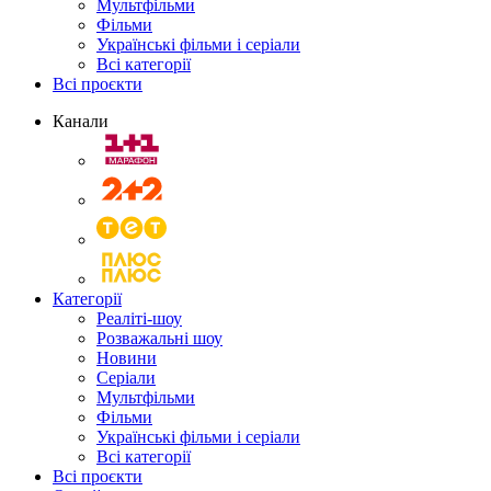
Мультфільми
Фільми
Українські фільми і серіали
Всі категорії
Всі проєкти
Канали
Категорії
Реаліті-шоу
Розважальні шоу
Новини
Серіали
Мультфільми
Фільми
Українські фільми і серіали
Всі категорії
Всі проєкти