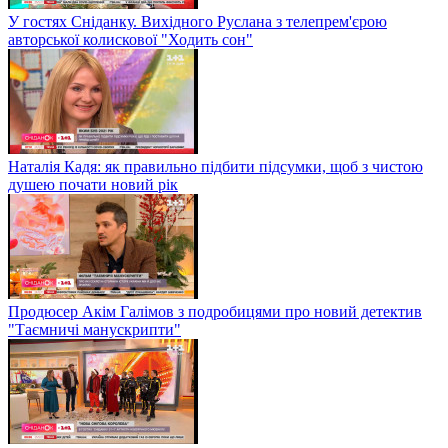
У гостях Сніданку. Вихідного Руслана з телепрем'єрою
авторської колискової "Ходить сон"
Наталія Кадя: як правильно підбити підсумки, щоб з чистою
душею почати новий рік
Продюсер Акім Галімов з подробицями про новий детектив
"Таємничі манускрипти"