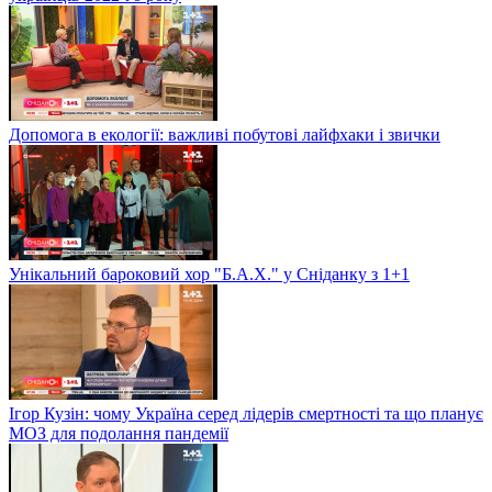
Допомога в екології: важливі побутові лайфхаки і звички
Унікальний бароковий хор "Б.А.Х." у Сніданку з 1+1
Ігор Кузін: чому Україна серед лідерів смертності та що планує
МОЗ для подолання пандемії