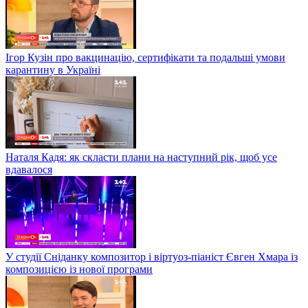
Ігор Кузін про вакцинацію, сертифікати та подальші умови
карантину в Україні
Наталя Кадя: як скласти плани на наступний рік, щоб усе
вдавалося
У студії Сніданку композитор і віртуоз-піаніст Євген Хмара із
композицією із нової програми