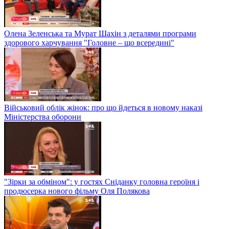
Олена Зеленська та Мурат Шахін з деталями програми
здорового харчування "Головне – що всередині"
Військовий облік жінок: про що йдеться в новому наказі
Міністерства оборони
"Зірки за обміном": у гостях Сніданку головна героїня і
продюсерка нового фільму Оля Полякова