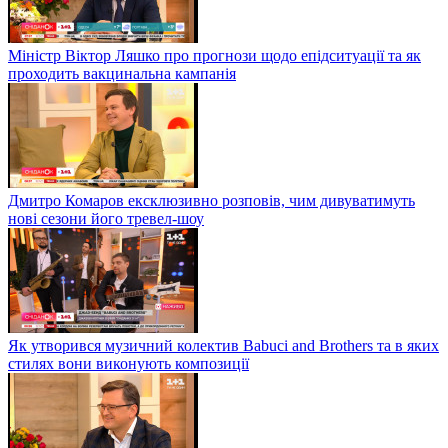
Міністр Віктор Ляшко про прогнози щодо епідситуації та як
проходить вакцинальна кампанія
Дмитро Комаров ексклюзивно розповів, чим дивуватимуть
нові сезони його тревел-шоу
Як утворився музичний колектив Babuci and Brothers та в яких
стилях вони виконують композиції