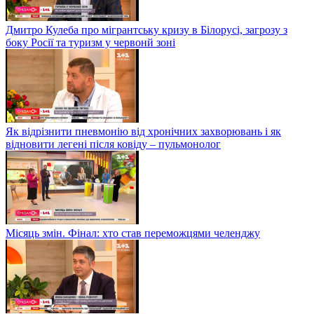
Дмитро Кулеба про мігрантську кризу в Білорусі, загрозу з
боку Росії та туризм у червонй зоні
Як відрізнити пневмонію від хронічних захворювань і як
відновити легені після ковіду – пульмонолог
Місяць змін. Фінал: хто став переможцями челенджу