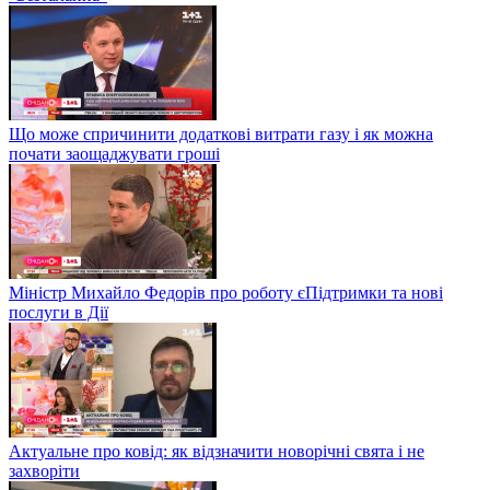
Що може спричинити додаткові витрати газу і як можна
почати заощаджувати гроші
Міністр Михайло Федорів про роботу єПідтримки та нові
послуги в Дії
Актуальне про ковід: як відзначити новорічні свята і не
захворіти