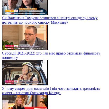
Як Валентин Томусяк опинився в центрі скандалу і чому
потрапив до чорного списку Мінкульту
Субсидії 2021-2022: хто і як має право отримати фінансову
допомогу
У чому секрет довгожителів і від чого залежить тривалість
життя – генетик Олександр Коляда