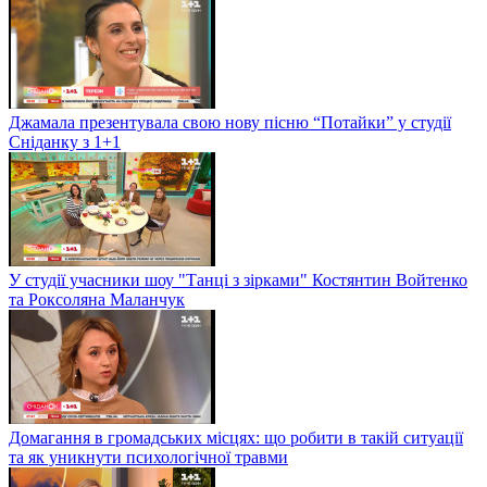
Джамала презентувала свою нову пісню “Потайки” у студії
Сніданку з 1+1
У студії учасники шоу "Танці з зірками" Костянтин Войтенко
та Роксоляна Маланчук
Домагання в громадських місцях: що робити в такій ситуації
та як уникнути психологічної травми