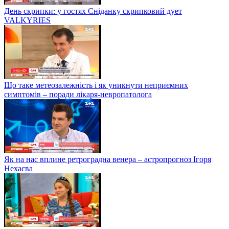
День скрипки: у гостях Сніданку скрипковий дует
VALKYRIES
Що таке метеозалежність і як уникнути неприємних
симптомів – поради лікаря-невропатолога
Як на нас вплине ретроградна венера – астропрогноз Ігоря
Нехаєва