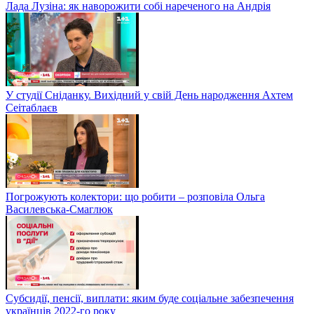
Лада Лузіна: як наворожити собі нареченого на Андрія
У студії Сніданку. Вихідний у свій День народження Ахтем
Сеітаблаєв
Погрожують колектори: що робити – розповіла Ольга
Василевська-Смаглюк
Субсидії, пенсії, виплати: яким буде соціальне забезпечення
українців 2022-го року