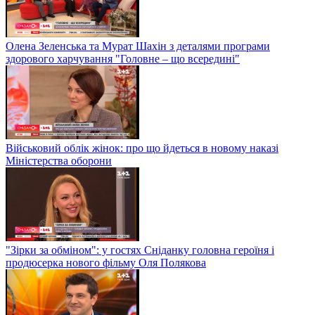
Олена Зеленська та Мурат Шахін з деталями програми
здорового харчування "Головне – що всередині"
Військовий облік жінок: про що йдеться в новому наказі
Міністерства оборони
"Зірки за обміном": у гостях Сніданку головна героїня і
продюсерка нового фільму Оля Полякова