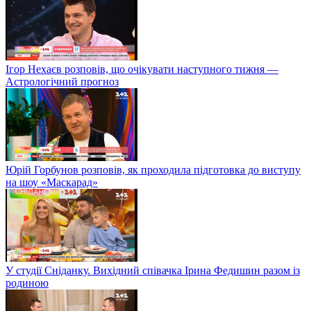
Ігор Нехаєв розповів, що очікувати наступного тижня —
Астрологічний прогноз
Юрій Горбунов розповів, як проходила підготовка до виступу
на шоу «Маскарад»
У студії Сніданку. Вихідний співачка Ірина Федишин разом із
родиною