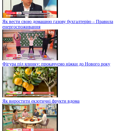
Як вести свою домашню газову бухгалтерію – Правила
енергоспоживання
Фігура під ялинку: прокачуємо ніжки до Нового року
Як виростити екзотичні фрукти вдома