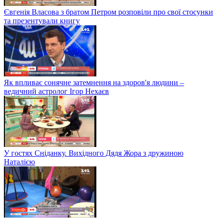
Євгенія Власова з братом Петром розповіли про свої стосунки
та презентували книгу
Як впливає сонячне затемнення на здоров'я людини –
ведичний астролог Ігор Нехаєв
У гостях Сніданку. Вихідного Дядя Жора з дружиною
Наталією