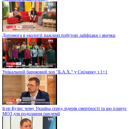
Допомога в екології: важливі побутові лайфхаки і звички
Унікальний бароковий хор "Б.А.Х." у Сніданку з 1+1
Ігор Кузін: чому Україна серед лідерів смертності та що планує
МОЗ для подолання пандемії