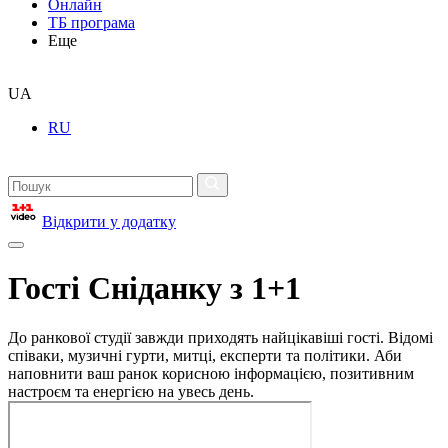
Онлайн
ТБ програма
Еще
UA
RU
Відкрити у додатку
Гості Сніданку з 1+1
До ранкової студії завжди приходять найцікавіші гості. Відомі
співаки, музичні гурти, митці, експерти та політики. Аби
наповнити ваш ранок корисною інформацією, позитивним
настроєм та енергією на увесь день.