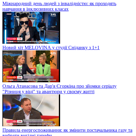
Міжнародний день людей з інвалідністю: як проходять
навчання в інклюзивних класах
Новий хіт MELOVINА у студії Сніданку з 1+1
Ольга Атанасова та Дар'я Єгоркіна про зйомки серіалу
"Різниця у віці" та авантюри у своєму житті
Правила енергоспоживання: як змінити постачальника газу та
вибрати вигідні тарифи