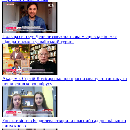
Польща святкує День незалежності: які місця в країні має
відвідати кожен український турист
Академік Сергій Комісаренко про прогнозовану статистику та
поширення коронавірусу
Екоактивісти з Бердичева створили власний сад до шкільного
випускного