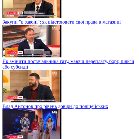
Закупи "в законі": як відстоювати свої права в магазині
Як змінити постачальника газу, маючи переплату, борг, пільги
або субсидії
Влад Антонов про рівень довіри до поліцейських