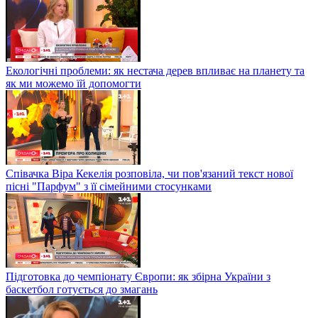
Екологічні проблеми: як нестача дерев впливає на планету та
як ми можемо їй допомогти
Співачка Віра Кекелія розповіла, чи пов'язаний текст нової
пісні "Парфум" з її сімейними стосунками
Підготовка до чемпіонату Європи: як збірна України з
баскетбол готується до змагань