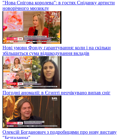
"Нова Снігова королева": в гостях Сніданку артисти
новорічного мюзиклу
Нові умови Фонду гарантування: коли і на скільки
збільшиться сума відшкодування вкладів
Погодні аномалії: в Єгипті неочікувано випав сніг
Олексій Богданович з подробицями про нову виставу
"Безталанна"