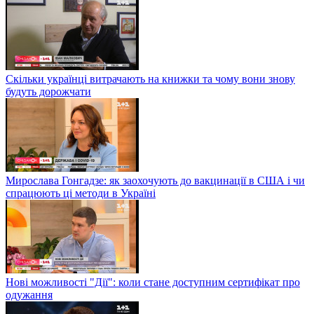
Скільки українці витрачають на книжки та чому вони знову
будуть дорожчати
Мирослава Гонгадзе: як заохочують до вакцинації в США і чи
спрацюють ці методи в Україні
Нові можливості "Дії": коли стане доступним сертифікат про
одужання