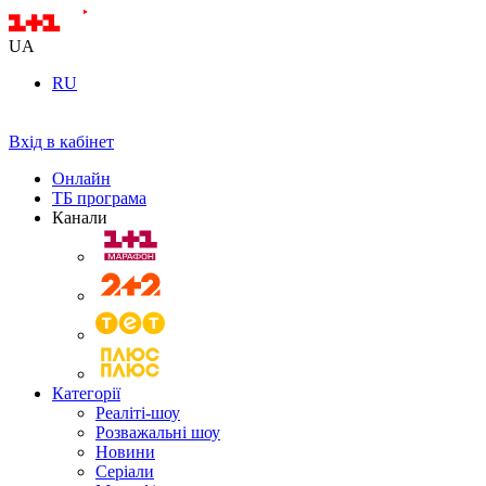
UA
RU
Вхід в кабінет
Онлайн
ТБ програма
Канали
Категорії
Реаліті-шоу
Розважальні шоу
Новини
Серіали