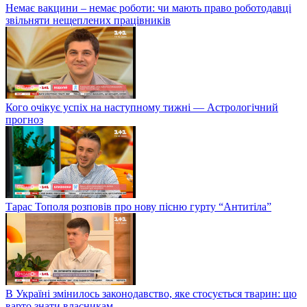
Немає вакцини – немає роботи: чи мають право роботодавці
звільняти нещеплених працівників
Кого очікує успіх на наступному тижні — Астрологічний
прогноз
Тарас Тополя розповів про нову пісню гурту “Антитіла”
В Україні змінилось законодавство, яке стосується тварин: що
варто знати власникам