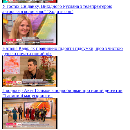
У гостях Сніданку. Вихідного Руслана з телепрем'єрою
авторської колискової "Ходить сон"
Наталія Кадя: як правильно підбити підсумки, щоб з чистою
душею почати новий рік
Продюсер Акім Галімов з подробицями про новий детектив
"Таємничі манускрипти"