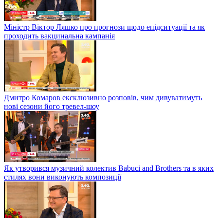
Міністр Віктор Ляшко про прогнози щодо епідситуації та як
проходить вакцинальна кампанія
Дмитро Комаров ексклюзивно розповів, чим дивуватимуть
нові сезони його тревел-шоу
Як утворився музичний колектив Babuci and Brothers та в яких
стилях вони виконують композиції