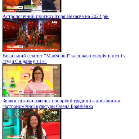
Астрологічний прогноз Ігоря Нехаєва на 2022 рік
Вокальний секстет "ManSound" заспівав новорічні пісні у
студії Сніданку з 1+1
Звідки та коли взялися новорічні традиції – дослідниця
гастрономічної культури Олена Брайченко