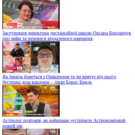
Заступниця директора дистанційної школи Оксана Бондарчук
про міфи та переваги віддаленого навчання
Як Ізраїль бореться з Омікроном та чи врятує від нього
бустерна доза вакцини – лікар Борис Бриль
Астролог розповів, як найкраще зустрічати Астрономічний
новий рік