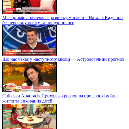
Місяць змін: тренерка з розвитку мислення Наталія Кадя про
безперервну освіту та пошук нового
Що нас чекає у наступному місяці — Астрологічний прогноз
Співачка Анастасія Приходько розповіла про своє сімейне
життя та виховання дітей