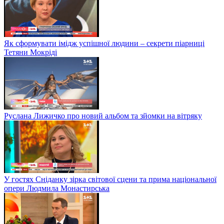
Як сформувати імідж успішної людини – секрети піарниці
Тетяни Мокріді
Руслана Лижичко про новий альбом та зйомки на вітряку
У гостях Сніданку зірка світової сцени та прима національної
опери Людмила Монастирська