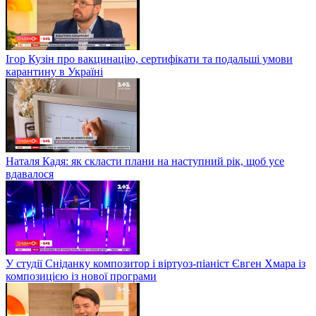
Ігор Кузін про вакцинацію, сертифікати та подальші умови
карантину в Україні
Наталя Кадя: як скласти плани на наступний рік, щоб усе
вдавалося
У студії Сніданку композитор і віртуоз-піаніст Євген Хмара із
композицією із нової програми