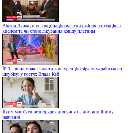
Віктор Ляшко про вакцинацію вагітних жінок, ситуацію з
киснем та чи стане лікування ковіду платним
Їй 9, і вона може скласти конкуренцію зіркам українського
шоубізу: у гостях Влада Кей
Яким має бути розпорядок дня учня на дистанційному
навчанні