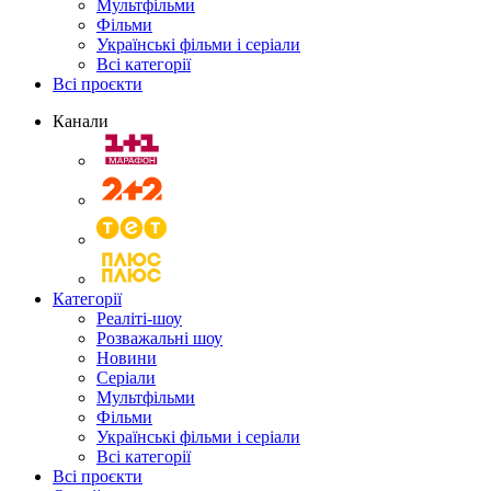
Мультфільми
Фільми
Українські фільми і серіали
Всі категорії
Всі проєкти
Канали
Категорії
Реаліті-шоу
Розважальні шоу
Новини
Серіали
Мультфільми
Фільми
Українські фільми і серіали
Всі категорії
Всі проєкти