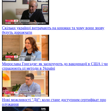
Скільки українці витрачають на книжки та чому вони знову
будуть дорожчати
Мирослава Гонгадзе: як заохочують до вакцинації в США і чи
спрацюють ці методи в Україні
Нові можливості "Дії": коли стане доступним сертифікат про
одужання