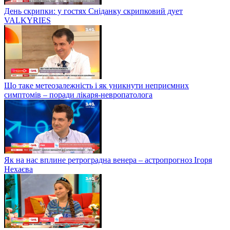
День скрипки: у гостях Сніданку скрипковий дует
VALKYRIES
Що таке метеозалежність і як уникнути неприємних
симптомів – поради лікаря-невропатолога
Як на нас вплине ретроградна венера – астропрогноз Ігоря
Нехаєва