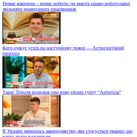
Немає вакцини – немає роботи: чи мають право роботодавці
звільняти нещеплених працівників
Кого очікує успіх на наступному тижні — Астрологічний
прогноз
Тарас Тополя розповів про нову пісню гурту “Антитіла”
В Україні змінилось законодавство, яке стосується тварин: що
варто знати власникам