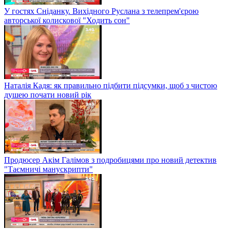
У гостях Сніданку. Вихідного Руслана з телепрем'єрою
авторської колискової "Ходить сон"
Наталія Кадя: як правильно підбити підсумки, щоб з чистою
душею почати новий рік
Продюсер Акім Галімов з подробицями про новий детектив
"Таємничі манускрипти"