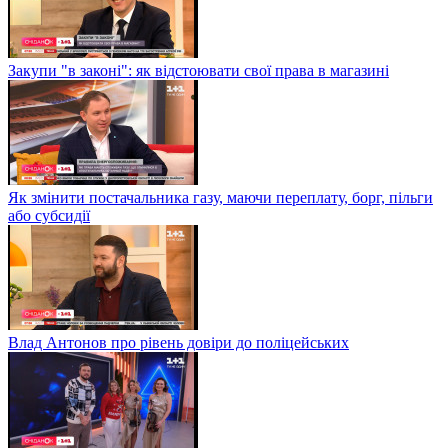
Закупи "в законі": як відстоювати свої права в магазині
Як змінити постачальника газу, маючи переплату, борг, пільги
або субсидії
Влад Антонов про рівень довіри до поліцейських