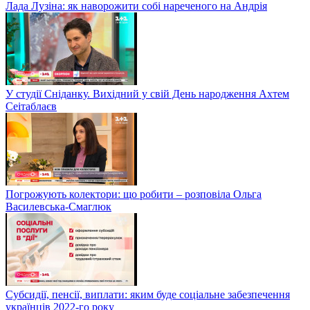
Лада Лузіна: як наворожити собі нареченого на Андрія
У студії Сніданку. Вихідний у свій День народження Ахтем
Сеітаблаєв
Погрожують колектори: що робити – розповіла Ольга
Василевська-Смаглюк
Субсидії, пенсії, виплати: яким буде соціальне забезпечення
українців 2022-го року