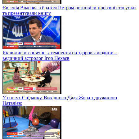
Євгенія Власова з братом Петром розповіли про свої стосунки
та презентували книгу
Як впливає сонячне затемнення на здоров'я людини –
ведичний астролог Ігор Нехаєв
У гостях Сніданку. Вихідного Дядя Жора з дружиною
Наталією