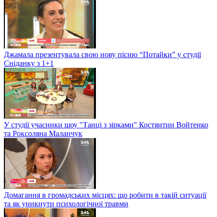
Джамала презентувала свою нову пісню “Потайки” у студії
Сніданку з 1+1
У студії учасники шоу "Танці з зірками" Костянтин Войтенко
та Роксоляна Маланчук
Домагання в громадських місцях: що робити в такій ситуації
та як уникнути психологічної травми