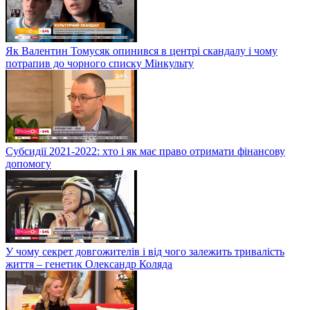
Як Валентин Томусяк опинився в центрі скандалу і чому
потрапив до чорного списку Мінкульту
Субсидії 2021-2022: хто і як має право отримати фінансову
допомогу
У чому секрет довгожителів і від чого залежить тривалість
життя – генетик Олександр Коляда