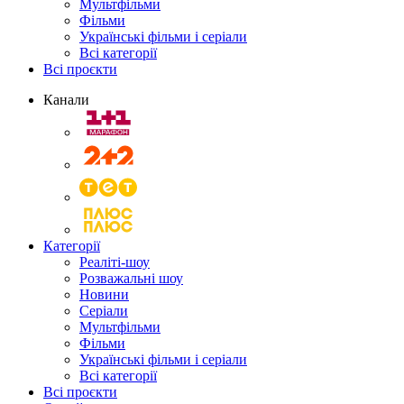
Мультфільми
Фільми
Українські фільми і серіали
Всі категорії
Всі проєкти
Канали
Категорії
Реаліті-шоу
Розважальні шоу
Новини
Серіали
Мультфільми
Фільми
Українські фільми і серіали
Всі категорії
Всі проєкти