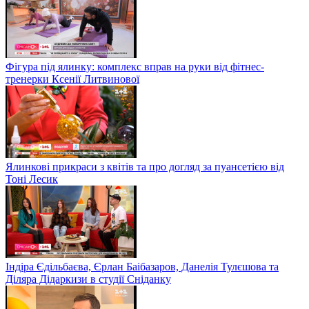
Фігура під ялинку: комплекс вправ на руки від фітнес-
тренерки Ксенії Литвинової
Ялинкові прикраси з квітів та про догляд за пуансетією від
Тоні Лесик
Індіра Єдільбаєва, Єрлан Баібазаров, Данелія Тулєшова та
Діляра Дідаркизи в студії Сніданку