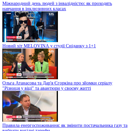
Міжнародний день людей з інвалідністю: як проходять
навчання в інклюзивних класах
Новий хіт MELOVINА у студії Сніданку з 1+1
Ольга Атанасова та Дар'я Єгоркіна про зйомки серіалу
"Різниця у віці" та авантюри у своєму житті
Правила енергоспоживання: як змінити постачальника газу та
вибрати вигідні тарифи