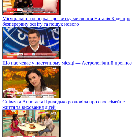
Місяць змін: тренерка з розвитку мислення Наталія Кадя про
безперервну освіту та пошук нового
Що нас чекає у наступному місяці — Астрологічний прогноз
Співачка Анастасія Приходько розповіла про своє сімейне
життя та виховання дітей