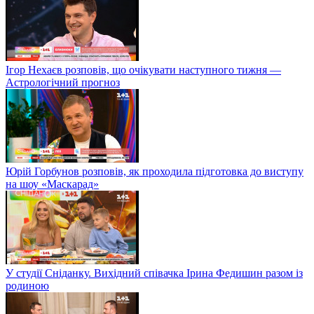
Ігор Нехаєв розповів, що очікувати наступного тижня —
Астрологічний прогноз
Юрій Горбунов розповів, як проходила підготовка до виступу
на шоу «Маскарад»
У студії Сніданку. Вихідний співачка Ірина Федишин разом із
родиною