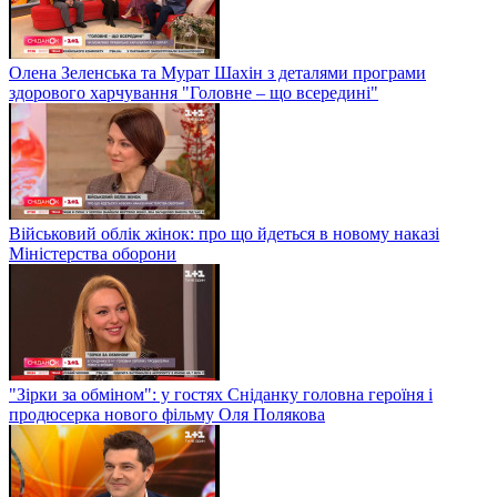
Олена Зеленська та Мурат Шахін з деталями програми
здорового харчування "Головне – що всередині"
Військовий облік жінок: про що йдеться в новому наказі
Міністерства оборони
"Зірки за обміном": у гостях Сніданку головна героїня і
продюсерка нового фільму Оля Полякова