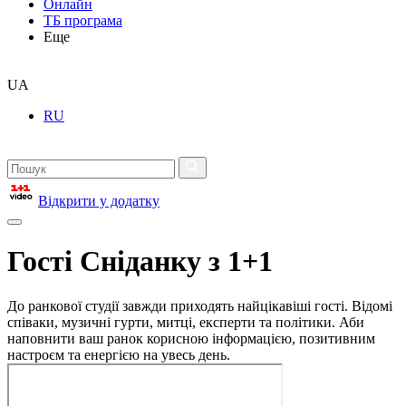
Онлайн
ТБ програма
Еще
UA
RU
Відкрити у додатку
Гості Сніданку з 1+1
До ранкової студії завжди приходять найцікавіші гості. Відомі
співаки, музичні гурти, митці, експерти та політики. Аби
наповнити ваш ранок корисною інформацією, позитивним
настроєм та енергією на увесь день.