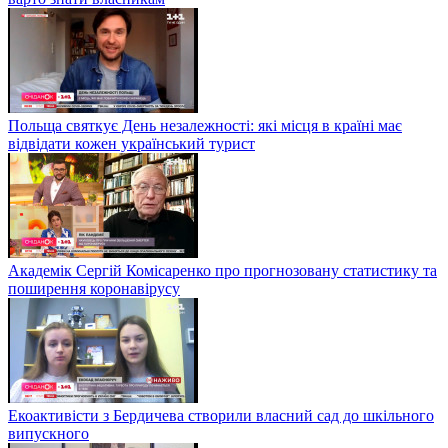
Польща святкує День незалежності: які місця в країні має
відвідати кожен український турист
Академік Сергій Комісаренко про прогнозовану статистику та
поширення коронавірусу
Екоактивісти з Бердичева створили власний сад до шкільного
випускного