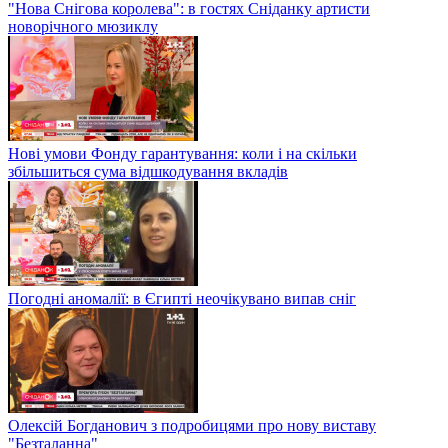
"Нова Снігова королева": в гостях Сніданку артисти
новорічного мюзиклу
Нові умови Фонду гарантування: коли і на скільки
збільшиться сума відшкодування вкладів
Погодні аномалії: в Єгипті неочікувано випав сніг
Олексій Богданович з подробицями про нову виставу
"Безталанна"