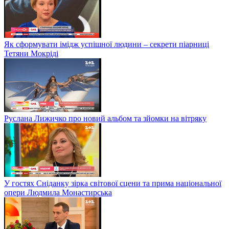
Як сформувати імідж успішної людини – секрети піарниці
Тетяни Мокріді
Руслана Лижичко про новий альбом та зйомки на вітряку
У гостях Сніданку зірка світової сцени та прима національної
опери Людмила Монастирська