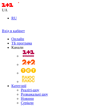
UA
RU
Вхід в кабінет
Онлайн
ТБ програма
Канали
Категорії
Реаліті-шоу
Розважальні шоу
Новини
Серіали