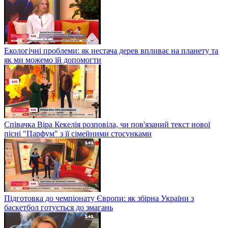
Екологічні проблеми: як нестача дерев впливає на планету та
як ми можемо їй допомогти
Співачка Віра Кекелія розповіла, чи пов'язаний текст нової
пісні "Парфум" з її сімейними стосунками
Підготовка до чемпіонату Європи: як збірна України з
баскетбол готується до змагань