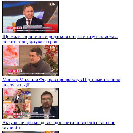
Що може спричинити додаткові витрати газу і як можна
почати заощаджувати гроші
Міністр Михайло Федорів про роботу єПідтримки та нові
послуги в Дії
Актуальне про ковід: як відзначити новорічні свята і не
захворіти