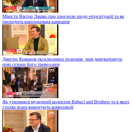
Міністр Віктор Ляшко про прогнози щодо епідситуації та як
проходить вакцинальна кампанія
Дмитро Комаров ексклюзивно розповів, чим дивуватимуть
нові сезони його тревел-шоу
Як утворився музичний колектив Babuci and Brothers та в яких
стилях вони виконують композиції