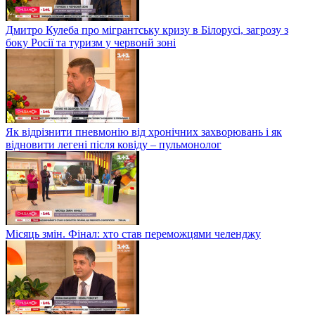
Дмитро Кулеба про мігрантську кризу в Білорусі, загрозу з
боку Росії та туризм у червонй зоні
Як відрізнити пневмонію від хронічних захворювань і як
відновити легені після ковіду – пульмонолог
Місяць змін. Фінал: хто став переможцями челенджу