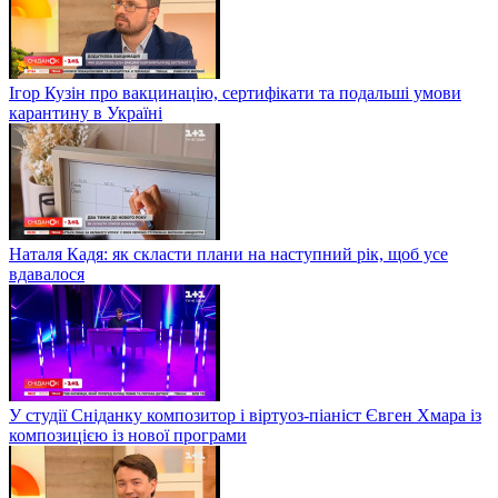
Ігор Кузін про вакцинацію, сертифікати та подальші умови
карантину в Україні
Наталя Кадя: як скласти плани на наступний рік, щоб усе
вдавалося
У студії Сніданку композитор і віртуоз-піаніст Євген Хмара із
композицією із нової програми