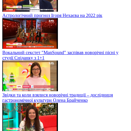
Астрологічний прогноз Ігоря Нехаєва на 2022 рік
Вокальний секстет "ManSound" заспівав новорічні пісні у
студії Сніданку з 1+1
Звідки та коли взялися новорічні традиції – дослідниця
гастрономічної культури Олена Брайченко