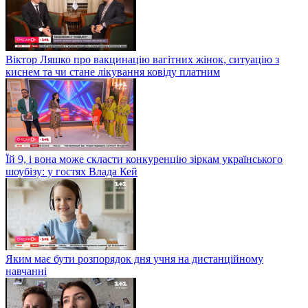
Віктор Ляшко про вакцинацію вагітних жінок, ситуацію з
киснем та чи стане лікування ковіду платним
Їй 9, і вона може скласти конкуренцію зіркам українського
шоубізу: у гостях Влада Кей
Яким має бути розпорядок дня учня на дистанційному
навчанні