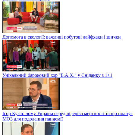
Допомога в екології: важливі побутові лайфхаки і звички
Унікальний бароковий хор "Б.А.Х." у Сніданку з 1+1
Ігор Кузін: чому Україна серед лідерів смертності та що планує
МОЗ для подолання пандемії