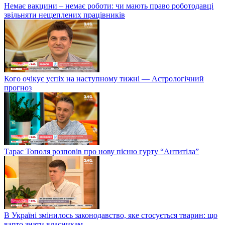
Немає вакцини – немає роботи: чи мають право роботодавці
звільняти нещеплених працівників
Кого очікує успіх на наступному тижні — Астрологічний
прогноз
Тарас Тополя розповів про нову пісню гурту “Антитіла”
В Україні змінилось законодавство, яке стосується тварин: що
варто знати власникам