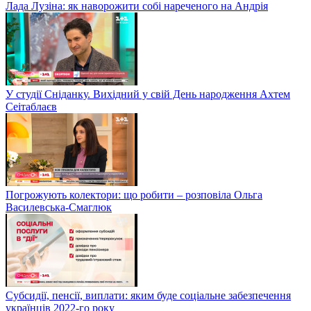
Лада Лузіна: як наворожити собі нареченого на Андрія
У студії Сніданку. Вихідний у свій День народження Ахтем
Сеітаблаєв
Погрожують колектори: що робити – розповіла Ольга
Василевська-Смаглюк
Субсидії, пенсії, виплати: яким буде соціальне забезпечення
українців 2022-го року