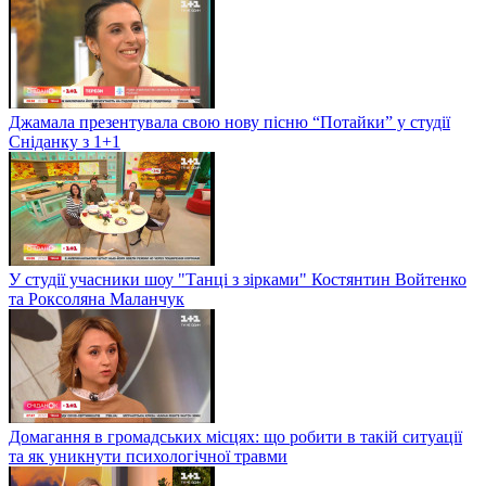
Джамала презентувала свою нову пісню “Потайки” у студії
Сніданку з 1+1
У студії учасники шоу "Танці з зірками" Костянтин Войтенко
та Роксоляна Маланчук
Домагання в громадських місцях: що робити в такій ситуації
та як уникнути психологічної травми