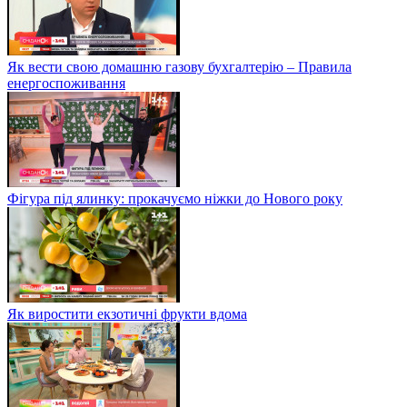
Як вести свою домашню газову бухгалтерію – Правила
енергоспоживання
Фігура під ялинку: прокачуємо ніжки до Нового року
Як виростити екзотичні фрукти вдома