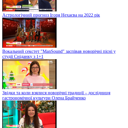
Астрологічний прогноз Ігоря Нехаєва на 2022 рік
Вокальний секстет "ManSound" заспівав новорічні пісні у
студії Сніданку з 1+1
Звідки та коли взялися новорічні традиції – дослідниця
гастрономічної культури Олена Брайченко