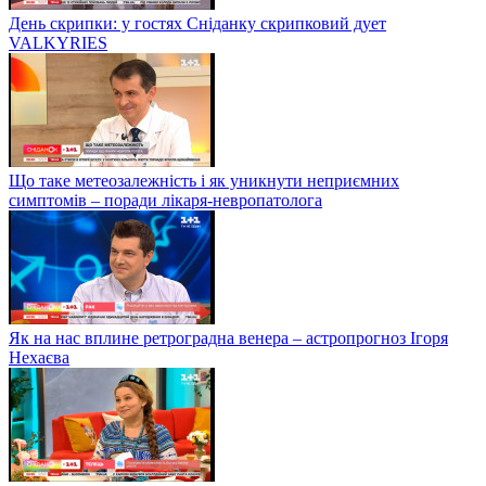
День скрипки: у гостях Сніданку скрипковий дует
VALKYRIES
Що таке метеозалежність і як уникнути неприємних
симптомів – поради лікаря-невропатолога
Як на нас вплине ретроградна венера – астропрогноз Ігоря
Нехаєва