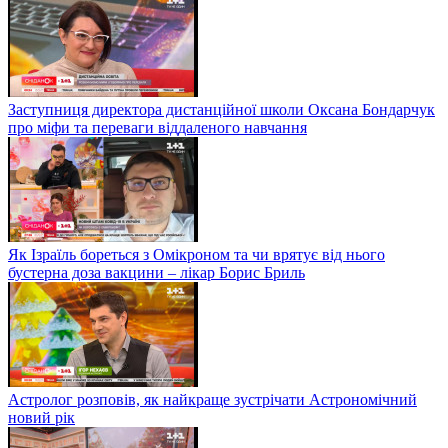
Заступниця директора дистанційної школи Оксана Бондарчук
про міфи та переваги віддаленого навчання
Як Ізраїль бореться з Омікроном та чи врятує від нього
бустерна доза вакцини – лікар Борис Бриль
Астролог розповів, як найкраще зустрічати Астрономічний
новий рік