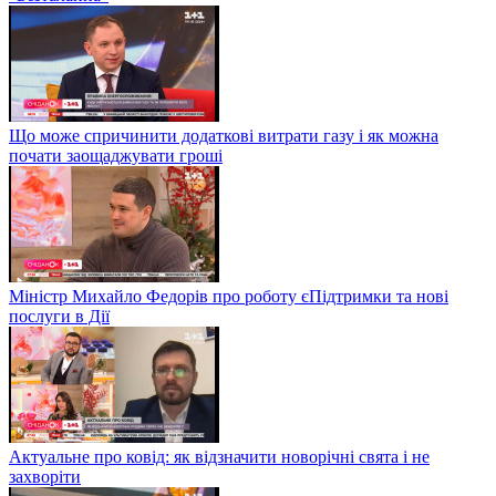
Що може спричинити додаткові витрати газу і як можна
почати заощаджувати гроші
Міністр Михайло Федорів про роботу єПідтримки та нові
послуги в Дії
Актуальне про ковід: як відзначити новорічні свята і не
захворіти