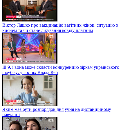
Віктор Ляшко про вакцинацію вагітних жінок, ситуацію з
киснем та чи стане лікування ковіду платним
Їй 9, і вона може скласти конкуренцію зіркам українського
шоубізу: у гостях Влада Кей
Яким має бути розпорядок дня учня на дистанційному
навчанні