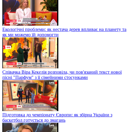
Екологічні проблеми: як нестача дерев впливає на планету та
як ми можемо їй допомогти
Співачка Віра Кекелія розповіла, чи пов'язаний текст нової
пісні "Парфум" з її сімейними стосунками
Підготовка до чемпіонату Європи: як збірна України з
баскетбол готується до змагань