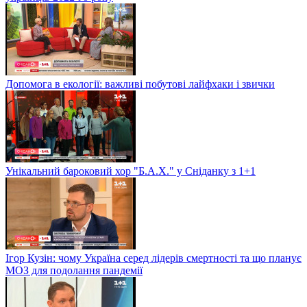
Допомога в екології: важливі побутові лайфхаки і звички
Унікальний бароковий хор "Б.А.Х." у Сніданку з 1+1
Ігор Кузін: чому Україна серед лідерів смертності та що планує
МОЗ для подолання пандемії