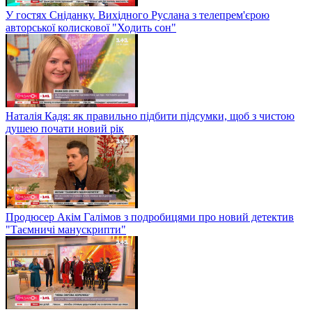
У гостях Сніданку. Вихідного Руслана з телепрем'єрою
авторської колискової "Ходить сон"
Наталія Кадя: як правильно підбити підсумки, щоб з чистою
душею почати новий рік
Продюсер Акім Галімов з подробицями про новий детектив
"Таємничі манускрипти"