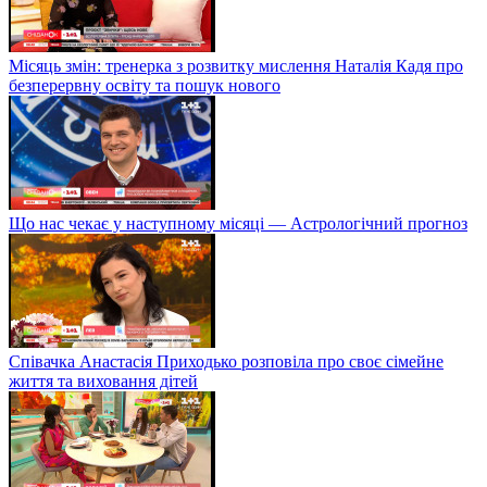
Місяць змін: тренерка з розвитку мислення Наталія Кадя про
безперервну освіту та пошук нового
Що нас чекає у наступному місяці — Астрологічний прогноз
Співачка Анастасія Приходько розповіла про своє сімейне
життя та виховання дітей