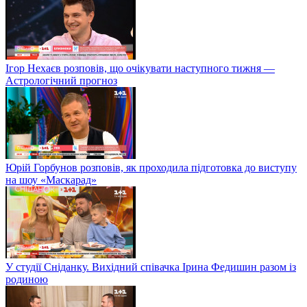
Ігор Нехаєв розповів, що очікувати наступного тижня —
Астрологічний прогноз
Юрій Горбунов розповів, як проходила підготовка до виступу
на шоу «Маскарад»
У студії Сніданку. Вихідний співачка Ірина Федишин разом із
родиною