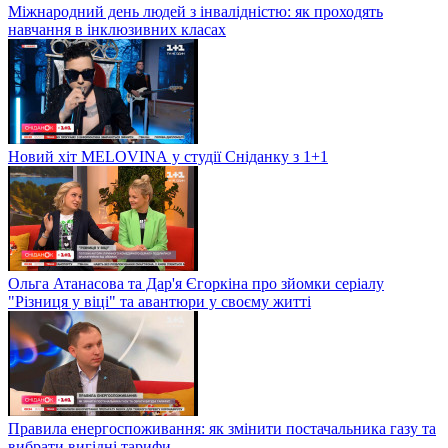
Міжнародний день людей з інвалідністю: як проходять
навчання в інклюзивних класах
Новий хіт MELOVINА у студії Сніданку з 1+1
Ольга Атанасова та Дар'я Єгоркіна про зйомки серіалу
"Різниця у віці" та авантюри у своєму житті
Правила енергоспоживання: як змінити постачальника газу та
вибрати вигідні тарифи