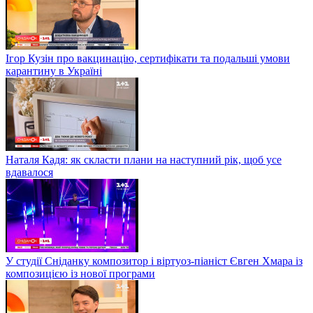
Ігор Кузін про вакцинацію, сертифікати та подальші умови
карантину в Україні
Наталя Кадя: як скласти плани на наступний рік, щоб усе
вдавалося
У студії Сніданку композитор і віртуоз-піаніст Євген Хмара із
композицією із нової програми