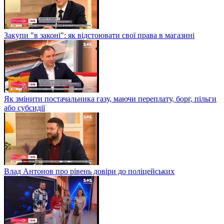
Закупи "в законі": як відстоювати свої права в магазині
Як змінити постачальника газу, маючи переплату, борг, пільги
або субсидії
Влад Антонов про рівень довіри до поліцейських