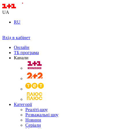
UA
RU
Вхід в кабінет
Онлайн
ТБ програма
Канали
Категорії
Реаліті-шоу
Розважальні шоу
Новини
Серіали