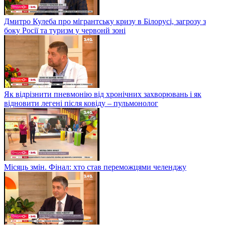
Дмитро Кулеба про мігрантську кризу в Білорусі, загрозу з
боку Росії та туризм у червонй зоні
Як відрізнити пневмонію від хронічних захворювань і як
відновити легені після ковіду – пульмонолог
Місяць змін. Фінал: хто став переможцями челенджу