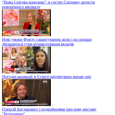
"Нова Снігова королева": в гостях Сніданку артисти
новорічного мюзиклу
Нові умови Фонду гарантування: коли і на скільки
збільшиться сума відшкодування вкладів
Погодні аномалії: в Єгипті неочікувано випав сніг
Олексій Богданович з подробицями про нову виставу
"Безталанна"