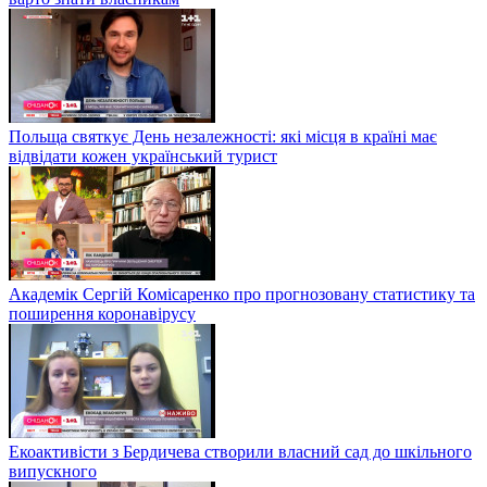
Польща святкує День незалежності: які місця в країні має
відвідати кожен український турист
Академік Сергій Комісаренко про прогнозовану статистику та
поширення коронавірусу
Екоактивісти з Бердичева створили власний сад до шкільного
випускного