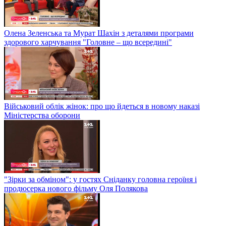
Олена Зеленська та Мурат Шахін з деталями програми
здорового харчування "Головне – що всередині"
Військовий облік жінок: про що йдеться в новому наказі
Міністерства оборони
"Зірки за обміном": у гостях Сніданку головна героїня і
продюсерка нового фільму Оля Полякова