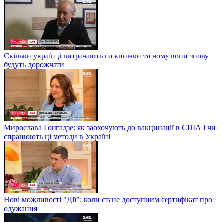
Скільки українці витрачають на книжки та чому вони знову
будуть дорожчати
Мирослава Гонгадзе: як заохочують до вакцинації в США і чи
спрацюють ці методи в Україні
Нові можливості "Дії": коли стане доступним сертифікат про
одужання