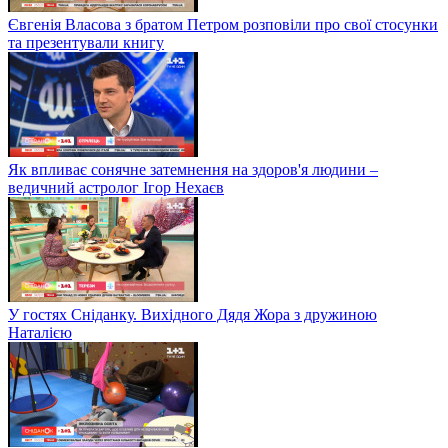
Євгенія Власова з братом Петром розповіли про свої стосунки
та презентували книгу
Як впливає сонячне затемнення на здоров'я людини –
ведичний астролог Ігор Нехаєв
У гостях Сніданку. Вихідного Дядя Жора з дружиною
Наталією