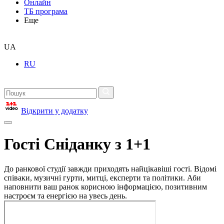
Онлайн
ТБ програма
Еще
UA
RU
Відкрити у додатку
Гості Сніданку з 1+1
До ранкової студії завжди приходять найцікавіші гості. Відомі
співаки, музичні гурти, митці, експерти та політики. Аби
наповнити ваш ранок корисною інформацією, позитивним
настроєм та енергією на увесь день.