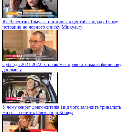
Як Валентин Томусяк опинився в центрі скандалу і чому
потрапив до чорного списку Мінкульту
Субсидії 2021-2022: хто і як має право отримати фінансову
допомогу
У чому секрет довгожителів і від чого залежить тривалість
життя – генетик Олександр Коляда