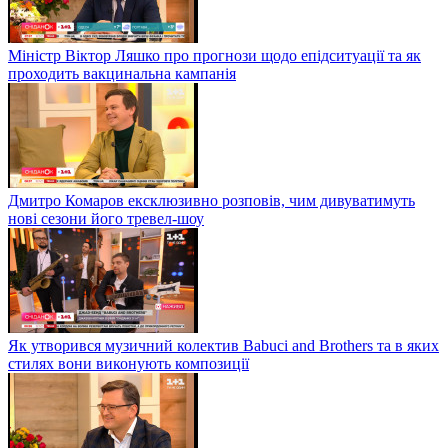
Міністр Віктор Ляшко про прогнози щодо епідситуації та як
проходить вакцинальна кампанія
Дмитро Комаров ексклюзивно розповів, чим дивуватимуть
нові сезони його тревел-шоу
Як утворився музичний колектив Babuci and Brothers та в яких
стилях вони виконують композиції