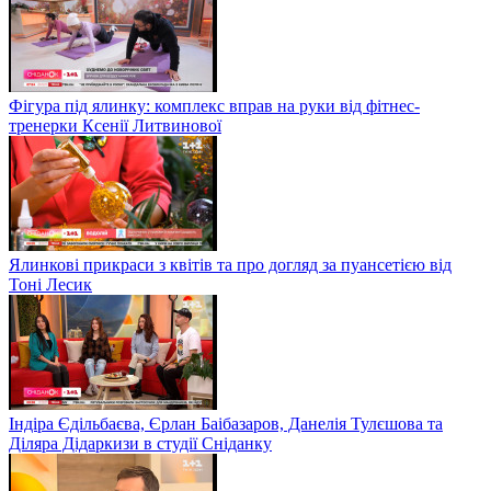
Фігура під ялинку: комплекс вправ на руки від фітнес-
тренерки Ксенії Литвинової
Ялинкові прикраси з квітів та про догляд за пуансетією від
Тоні Лесик
Індіра Єдільбаєва, Єрлан Баібазаров, Данелія Тулєшова та
Діляра Дідаркизи в студії Сніданку