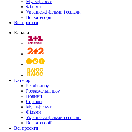
Мультфільми
Фільми
Українські фільми і серіали
Всі категорії
Всі проєкти
Канали
Категорії
Реаліті-шоу
Розважальні шоу
Новини
Серіали
Мультфільми
Фільми
Українські фільми і серіали
Всі категорії
Всі проєкти