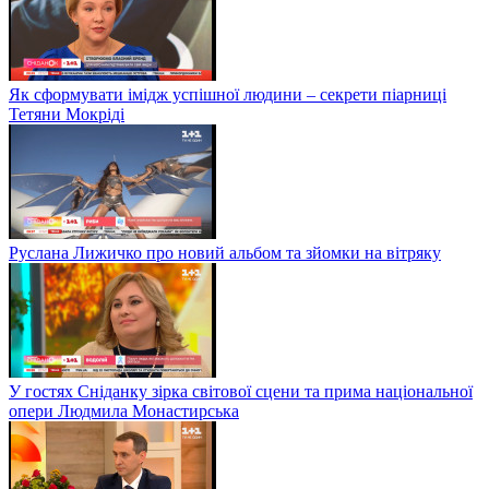
Як сформувати імідж успішної людини – секрети піарниці
Тетяни Мокріді
Руслана Лижичко про новий альбом та зйомки на вітряку
У гостях Сніданку зірка світової сцени та прима національної
опери Людмила Монастирська