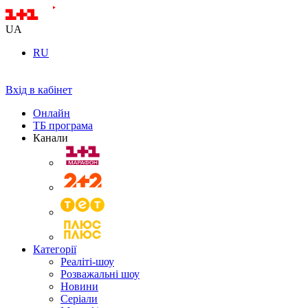
UA
RU
Вхід в кабінет
Онлайн
ТБ програма
Канали
Категорії
Реаліті-шоу
Розважальні шоу
Новини
Серіали