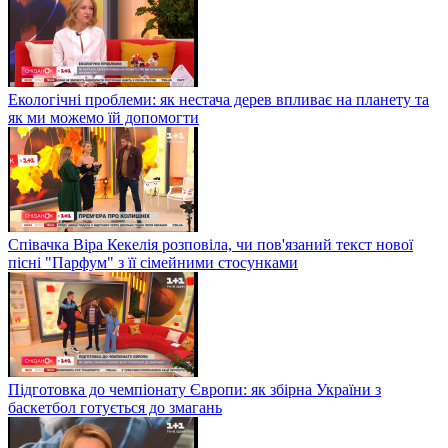
Екологічні проблеми: як нестача дерев впливає на планету та
як ми можемо їй допомогти
Співачка Віра Кекелія розповіла, чи пов'язаний текст нової
пісні "Парфум" з її сімейними стосунками
Підготовка до чемпіонату Європи: як збірна України з
баскетбол готується до змагань