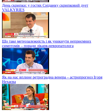
День скрипки: у гостях Сніданку скрипковий дует
VALKYRIES
Що таке метеозалежність і як уникнути неприємних
симптомів – поради лікаря-невропатолога
Як на нас вплине ретроградна венера – астропрогноз Ігоря
Нехаєва