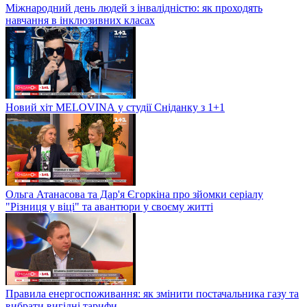
Міжнародний день людей з інвалідністю: як проходять
навчання в інклюзивних класах
Новий хіт MELOVINА у студії Сніданку з 1+1
Ольга Атанасова та Дар'я Єгоркіна про зйомки серіалу
"Різниця у віці" та авантюри у своєму житті
Правила енергоспоживання: як змінити постачальника газу та
вибрати вигідні тарифи