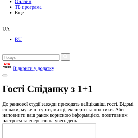
Онлайн
ТБ програма
Еще
UA
RU
Відкрити у додатку
Гості Сніданку з 1+1
До ранкової студії завжди приходять найцікавіші гості. Відомі
співаки, музичні гурти, митці, експерти та політики. Аби
наповнити ваш ранок корисною інформацією, позитивним
настроєм та енергією на увесь день.