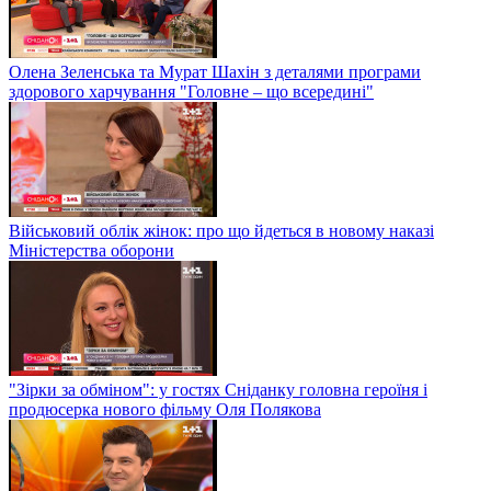
Олена Зеленська та Мурат Шахін з деталями програми
здорового харчування "Головне – що всередині"
Військовий облік жінок: про що йдеться в новому наказі
Міністерства оборони
"Зірки за обміном": у гостях Сніданку головна героїня і
продюсерка нового фільму Оля Полякова