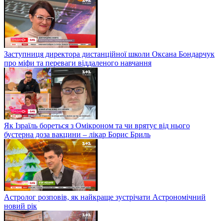
Заступниця директора дистанційної школи Оксана Бондарчук
про міфи та переваги віддаленого навчання
Як Ізраїль бореться з Омікроном та чи врятує від нього
бустерна доза вакцини – лікар Борис Бриль
Астролог розповів, як найкраще зустрічати Астрономічний
новий рік