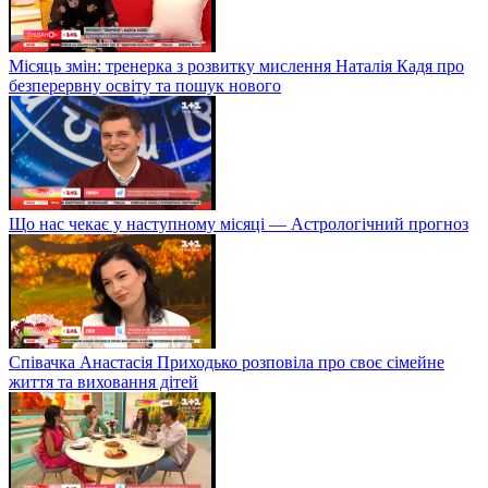
Місяць змін: тренерка з розвитку мислення Наталія Кадя про
безперервну освіту та пошук нового
Що нас чекає у наступному місяці — Астрологічний прогноз
Співачка Анастасія Приходько розповіла про своє сімейне
життя та виховання дітей