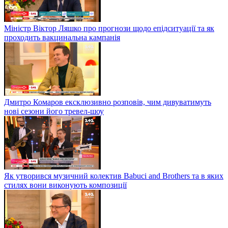
Міністр Віктор Ляшко про прогнози щодо епідситуації та як
проходить вакцинальна кампанія
Дмитро Комаров ексклюзивно розповів, чим дивуватимуть
нові сезони його тревел-шоу
Як утворився музичний колектив Babuci and Brothers та в яких
стилях вони виконують композиції