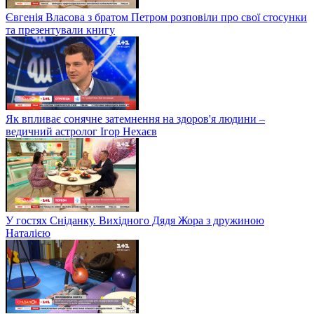
Євгенія Власова з братом Петром розповіли про свої стосунки
та презентували книгу
Як впливає сонячне затемнення на здоров'я людини –
ведичний астролог Ігор Нехаєв
У гостях Сніданку. Вихідного Дядя Жора з дружиною
Наталією