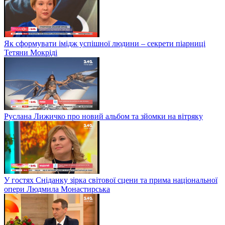
Як сформувати імідж успішної людини – секрети піарниці
Тетяни Мокріді
Руслана Лижичко про новий альбом та зйомки на вітряку
У гостях Сніданку зірка світової сцени та прима національної
опери Людмила Монастирська