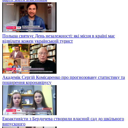
Польща святкує День незалежності: які місця в країні має
відвідати кожен український турист
Академік Сергій Комісаренко про прогнозовану статистику та
поширення коронавірусу
Екоактивісти з Бердичева створили власний сад до шкільного
випускного