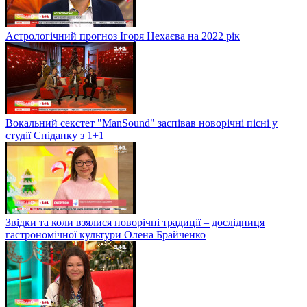
Астрологічний прогноз Ігоря Нехаєва на 2022 рік
Вокальний секстет "ManSound" заспівав новорічні пісні у
студії Сніданку з 1+1
Звідки та коли взялися новорічні традиції – дослідниця
гастрономічної культури Олена Брайченко