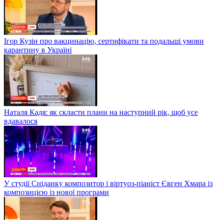
Ігор Кузін про вакцинацію, сертифікати та подальші умови
карантину в Україні
Наталя Кадя: як скласти плани на наступний рік, щоб усе
вдавалося
У студії Сніданку композитор і віртуоз-піаніст Євген Хмара із
композицією із нової програми