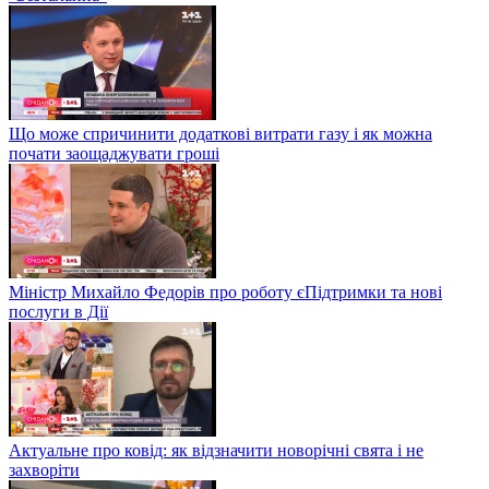
Що може спричинити додаткові витрати газу і як можна
почати заощаджувати гроші
Міністр Михайло Федорів про роботу єПідтримки та нові
послуги в Дії
Актуальне про ковід: як відзначити новорічні свята і не
захворіти