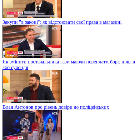
Закупи "в законі": як відстоювати свої права в магазині
Як змінити постачальника газу, маючи переплату, борг, пільги
або субсидії
Влад Антонов про рівень довіри до поліцейських