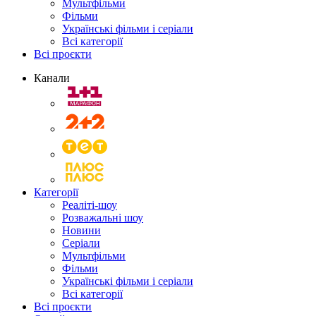
Мультфільми
Фільми
Українські фільми і серіали
Всі категорії
Всі проєкти
Канали
Категорії
Реаліті-шоу
Розважальні шоу
Новини
Серіали
Мультфільми
Фільми
Українські фільми і серіали
Всі категорії
Всі проєкти