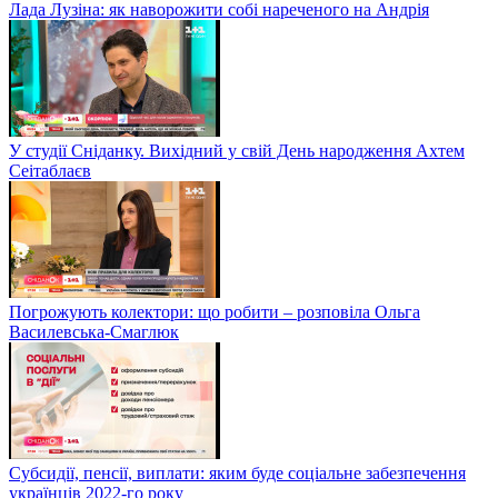
Лада Лузіна: як наворожити собі нареченого на Андрія
У студії Сніданку. Вихідний у свій День народження Ахтем
Сеітаблаєв
Погрожують колектори: що робити – розповіла Ольга
Василевська-Смаглюк
Субсидії, пенсії, виплати: яким буде соціальне забезпечення
українців 2022-го року