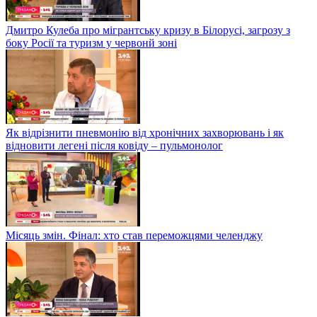
Дмитро Кулеба про мігрантську кризу в Білорусі, загрозу з
боку Росії та туризм у червонй зоні
Як відрізнити пневмонію від хронічних захворювань і як
відновити легені після ковіду – пульмонолог
Місяць змін. Фінал: хто став переможцями челенджу