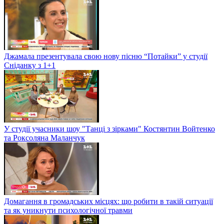
Джамала презентувала свою нову пісню “Потайки” у студії
Сніданку з 1+1
У студії учасники шоу "Танці з зірками" Костянтин Войтенко
та Роксоляна Маланчук
Домагання в громадських місцях: що робити в такій ситуації
та як уникнути психологічної травми