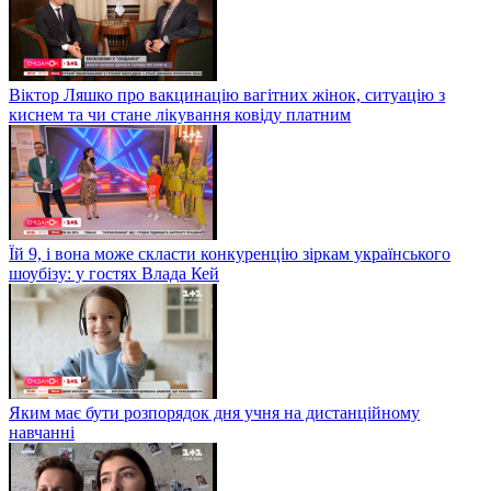
Віктор Ляшко про вакцинацію вагітних жінок, ситуацію з
киснем та чи стане лікування ковіду платним
Їй 9, і вона може скласти конкуренцію зіркам українського
шоубізу: у гостях Влада Кей
Яким має бути розпорядок дня учня на дистанційному
навчанні