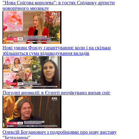
"Нова Снігова королева": в гостях Сніданку артисти
новорічного мюзиклу
Нові умови Фонду гарантування: коли і на скільки
збільшиться сума відшкодування вкладів
Погодні аномалії: в Єгипті неочікувано випав сніг
Олексій Богданович з подробицями про нову виставу
"Безталанна"