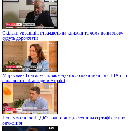
Скільки українці витрачають на книжки та чому вони знову
будуть дорожчати
Мирослава Гонгадзе: як заохочують до вакцинації в США і чи
спрацюють ці методи в Україні
Нові можливості "Дії": коли стане доступним сертифікат про
одужання