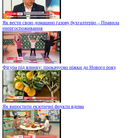
Як вести свою домашню газову бухгалтерію – Правила
енергоспоживання
Фігура під ялинку: прокачуємо ніжки до Нового року
Як виростити екзотичні фрукти вдома