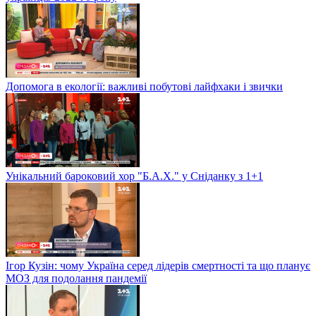
Допомога в екології: важливі побутові лайфхаки і звички
Унікальний бароковий хор "Б.А.Х." у Сніданку з 1+1
Ігор Кузін: чому Україна серед лідерів смертності та що планує
МОЗ для подолання пандемії