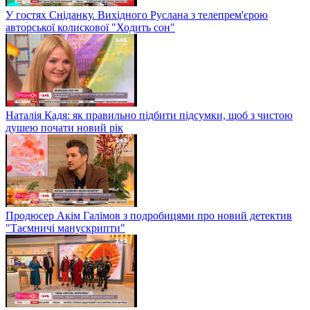
У гостях Сніданку. Вихідного Руслана з телепрем'єрою
авторської колискової "Ходить сон"
Наталія Кадя: як правильно підбити підсумки, щоб з чистою
душею почати новий рік
Продюсер Акім Галімов з подробицями про новий детектив
"Таємничі манускрипти"