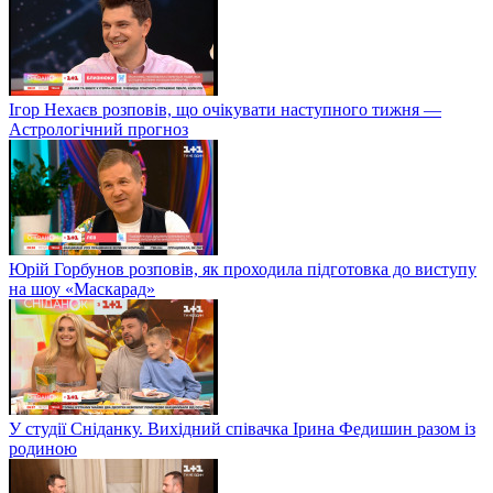
Ігор Нехаєв розповів, що очікувати наступного тижня —
Астрологічний прогноз
Юрій Горбунов розповів, як проходила підготовка до виступу
на шоу «Маскарад»
У студії Сніданку. Вихідний співачка Ірина Федишин разом із
родиною