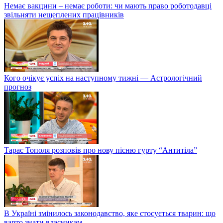
Немає вакцини – немає роботи: чи мають право роботодавці
звільняти нещеплених працівників
Кого очікує успіх на наступному тижні — Астрологічний
прогноз
Тарас Тополя розповів про нову пісню гурту “Антитіла”
В Україні змінилось законодавство, яке стосується тварин: що
варто знати власникам