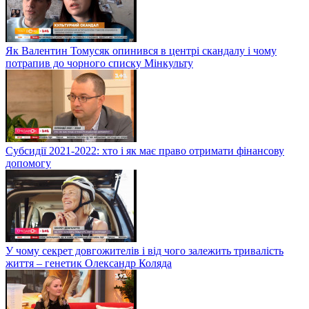
Як Валентин Томусяк опинився в центрі скандалу і чому
потрапив до чорного списку Мінкульту
Субсидії 2021-2022: хто і як має право отримати фінансову
допомогу
У чому секрет довгожителів і від чого залежить тривалість
життя – генетик Олександр Коляда