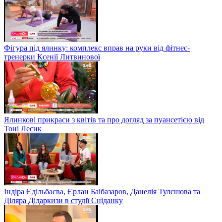
Фігура під ялинку: комплекс вправ на руки від фітнес-
тренерки Ксенії Литвинової
Ялинкові прикраси з квітів та про догляд за пуансетією від
Тоні Лесик
Індіра Єдільбаєва, Єрлан Баібазаров, Данелія Тулєшова та
Діляра Дідаркизи в студії Сніданку