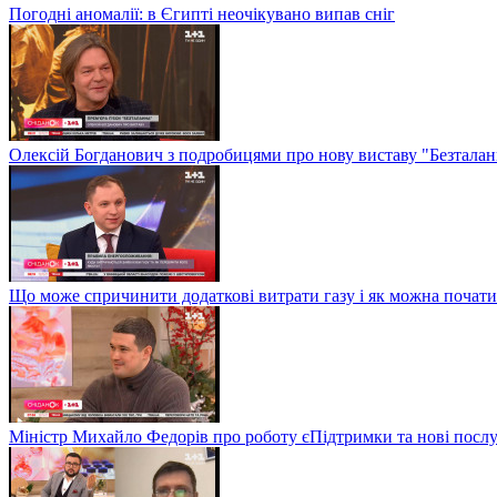
Погодні аномалії: в Єгипті неочікувано випав сніг
Олексій Богданович з подробицями про нову виставу "Безталан
Що може спричинити додаткові витрати газу і як можна почат
Міністр Михайло Федорів про роботу єПідтримки та нові послу