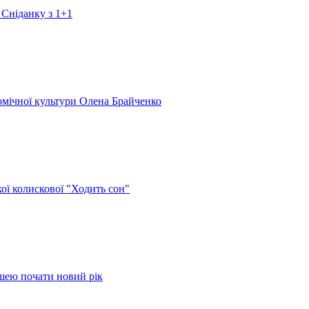
 Сніданку з 1+1
номічної культури Олена Брайченко
кої колискової "Ходить сон"
ушею почати новий рік