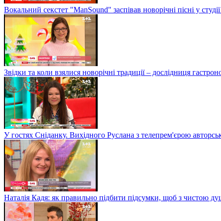
Вокальний секстет "ManSound" заспівав новорічні пісні у студії
Звідки та коли взялися новорічні традиції – дослідниця гастро
У гостях Сніданку. Вихідного Руслана з телепрем'єрою авторсь
Наталія Кадя: як правильно підбити підсумки, щоб з чистою д