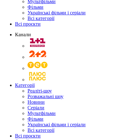
Мультфільми
Фільми
Українські фільми і серіали
Всі категорії
Всі проєкти
Канали
Категорії
Реаліті-шоу
Розважальні шоу
Новини
Серіали
Мультфільми
Фільми
Українські фільми і серіали
Всі категорії
Всі проєкти