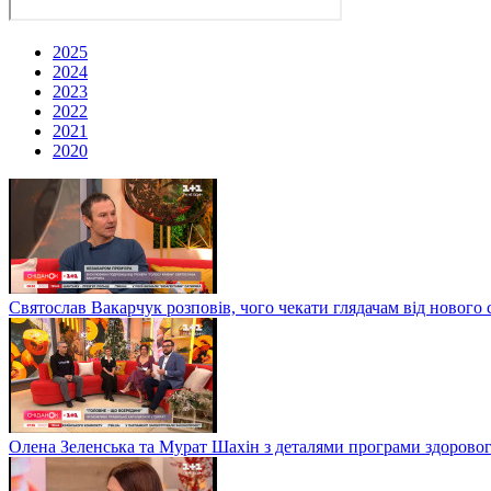
2025
2024
2023
2022
2021
2020
Святослав Вакарчук розповів, чого чекати глядачам від нового 
Олена Зеленська та Мурат Шахін з деталями програми здоровог