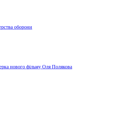
терства оборони
юсерка нового фільму Оля Полякова