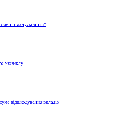
аємничі манускрипти"
ого мюзиклу
 сума відшкодування вкладів