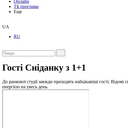
Онлайн
ТБ програма
Еще
UA
RU
Гості Сніданку з 1+1
До ранкової студії завжди приходять найцікавіші гості. Відомі
енергією на увесь день.