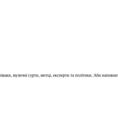
 співаки, музичні гурти, митці, експерти та політики. Аби напо