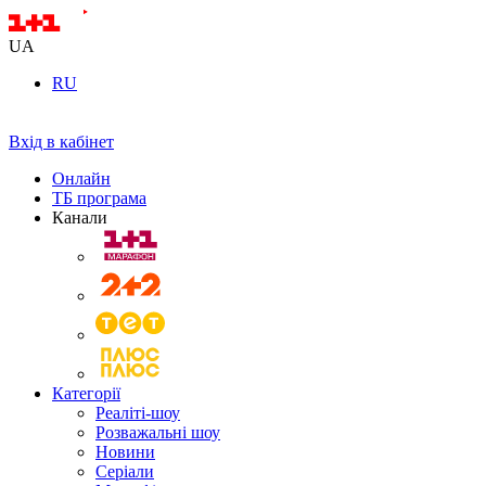
UA
RU
Вхід в кабінет
Онлайн
ТБ програма
Канали
Категорії
Реаліті-шоу
Розважальні шоу
Новини
Серіали