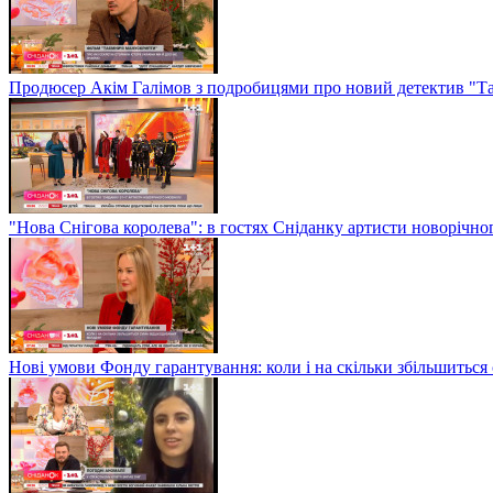
Продюсер Акім Галімов з подробицями про новий детектив "Т
"Нова Снігова королева": в гостях Сніданку артисти новорічн
Нові умови Фонду гарантування: коли і на скільки збільшиться