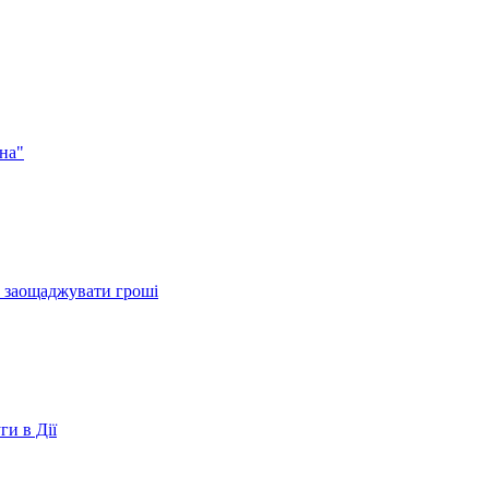
на"
и заощаджувати гроші
ги в Дії