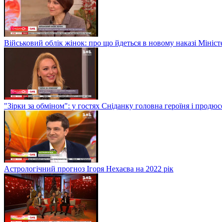
Військовий облік жінок: про що йдеться в новому наказі Мініс
"Зірки за обміном": у гостях Сніданку головна героїня і прод
Астрологічний прогноз Ігоря Нехаєва на 2022 рік