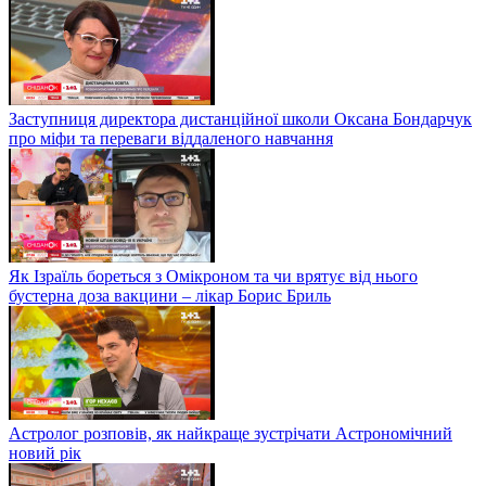
Заступниця директора дистанційної школи Оксана Бондарчук
про міфи та переваги віддаленого навчання
Як Ізраїль бореться з Омікроном та чи врятує від нього
бустерна доза вакцини – лікар Борис Бриль
Астролог розповів, як найкраще зустрічати Астрономічний
новий рік