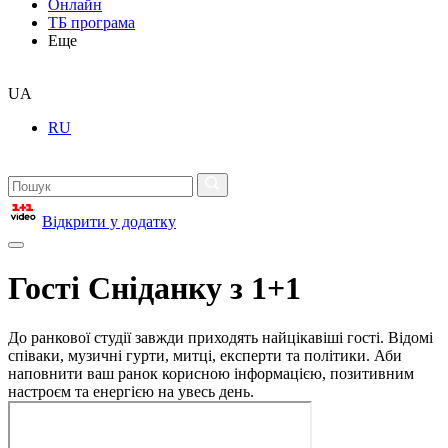
Онлайн
ТБ програма
Еще
UA
RU
Відкрити у додатку
Гості Сніданку з 1+1
До ранкової студії завжди приходять найцікавіші гості. Відомі
співаки, музичні гурти, митці, експерти та політики. Аби
наповнити ваш ранок корисною інформацією, позитивним
настроєм та енергією на увесь день.