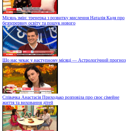
Місяць змін: тренерка з розвитку мислення Наталія Кадя про
безперервну освіту та пошук нового
Що нас чекає у наступному місяці — Астрологічний прогноз
Співачка Анастасія Приходько розповіла про своє сімейне
життя та виховання дітей