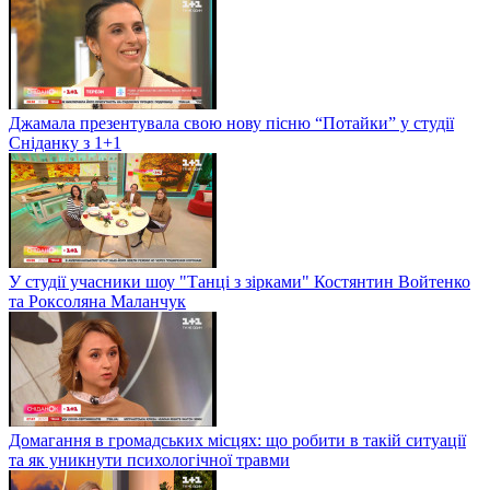
Джамала презентувала свою нову пісню “Потайки” у студії
Сніданку з 1+1
У студії учасники шоу "Танці з зірками" Костянтин Войтенко
та Роксоляна Маланчук
Домагання в громадських місцях: що робити в такій ситуації
та як уникнути психологічної травми