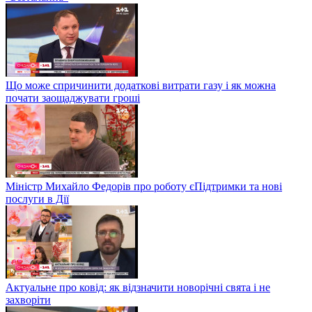
Що може спричинити додаткові витрати газу і як можна
почати заощаджувати гроші
Міністр Михайло Федорів про роботу єПідтримки та нові
послуги в Дії
Актуальне про ковід: як відзначити новорічні свята і не
захворіти