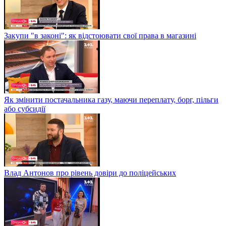
Закупи "в законі": як відстоювати свої права в магазині
Як змінити постачальника газу, маючи переплату, борг, пільги
або субсидії
Влад Антонов про рівень довіри до поліцейських