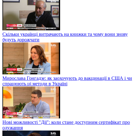
Скільки українці витрачають на книжки та чому вони знову
будуть дорожчати
Мирослава Гонгадзе: як заохочують до вакцинації в США і чи
спрацюють ці методи в Україні
Нові можливості "Дії": коли стане доступним сертифікат про
одужання