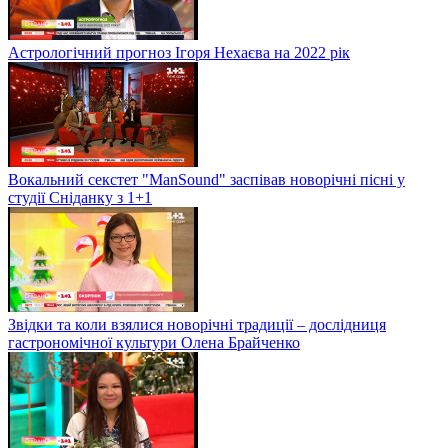
Астрологічний прогноз Ігоря Нехаєва на 2022 рік
Вокальний секстет "ManSound" заспівав новорічні пісні у
студії Сніданку з 1+1
Звідки та коли взялися новорічні традиції – дослідниця
гастрономічної культури Олена Брайченко