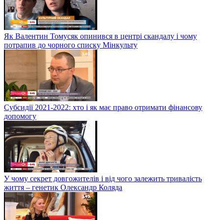
Як Валентин Томусяк опинився в центрі скандалу і чому
потрапив до чорного списку Мінкульту
Субсидії 2021-2022: хто і як має право отримати фінансову
допомогу
У чому секрет довгожителів і від чого залежить тривалість
життя – генетик Олександр Коляда