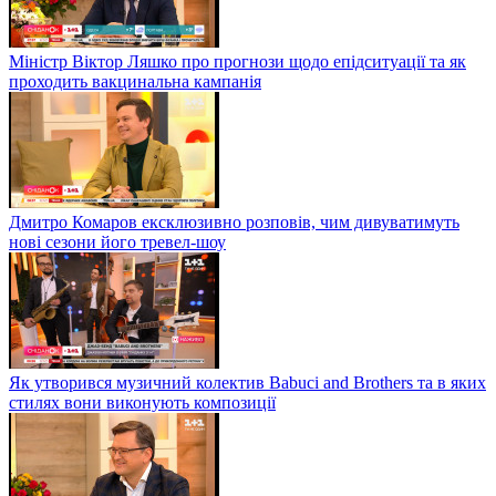
Міністр Віктор Ляшко про прогнози щодо епідситуації та як
проходить вакцинальна кампанія
Дмитро Комаров ексклюзивно розповів, чим дивуватимуть
нові сезони його тревел-шоу
Як утворився музичний колектив Babuci and Brothers та в яких
стилях вони виконують композиції