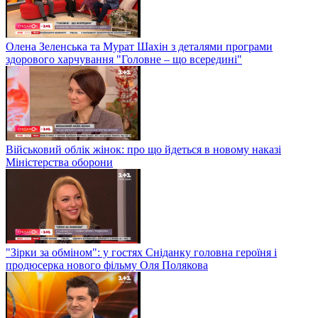
Олена Зеленська та Мурат Шахін з деталями програми
здорового харчування "Головне – що всередині"
Військовий облік жінок: про що йдеться в новому наказі
Міністерства оборони
"Зірки за обміном": у гостях Сніданку головна героїня і
продюсерка нового фільму Оля Полякова