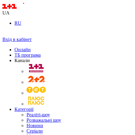
UA
RU
Вхід в кабінет
Онлайн
ТБ програма
Канали
Категорії
Реаліті-шоу
Розважальні шоу
Новини
Серіали