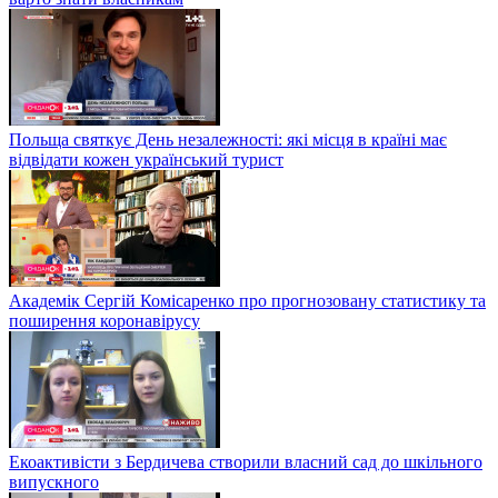
Польща святкує День незалежності: які місця в країні має
відвідати кожен український турист
Академік Сергій Комісаренко про прогнозовану статистику та
поширення коронавірусу
Екоактивісти з Бердичева створили власний сад до шкільного
випускного