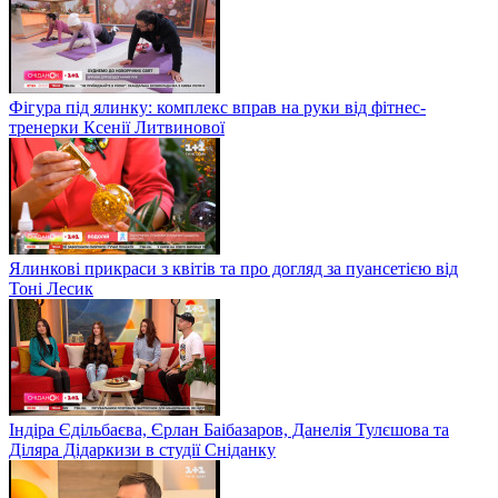
Фігура під ялинку: комплекс вправ на руки від фітнес-
тренерки Ксенії Литвинової
Ялинкові прикраси з квітів та про догляд за пуансетією від
Тоні Лесик
Індіра Єдільбаєва, Єрлан Баібазаров, Данелія Тулєшова та
Діляра Дідаркизи в студії Сніданку