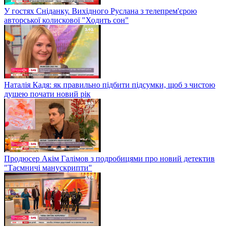
У гостях Сніданку. Вихідного Руслана з телепрем'єрою
авторської колискової "Ходить сон"
Наталія Кадя: як правильно підбити підсумки, щоб з чистою
душею почати новий рік
Продюсер Акім Галімов з подробицями про новий детектив
"Таємничі манускрипти"