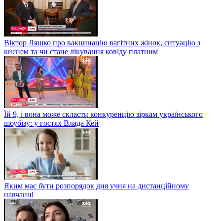
Віктор Ляшко про вакцинацію вагітних жінок, ситуацію з
киснем та чи стане лікування ковіду платним
Їй 9, і вона може скласти конкуренцію зіркам українського
шоубізу: у гостях Влада Кей
Яким має бути розпорядок дня учня на дистанційному
навчанні