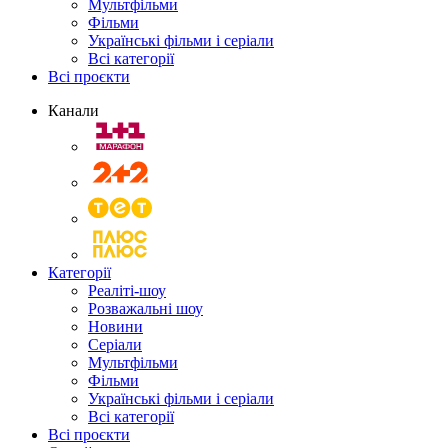
Мультфільми
Фільми
Українські фільми і серіали
Всі категорії
Всі проєкти
Канали
Категорії
Реаліті-шоу
Розважальні шоу
Новини
Серіали
Мультфільми
Фільми
Українські фільми і серіали
Всі категорії
Всі проєкти