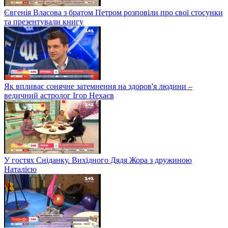
Євгенія Власова з братом Петром розповіли про свої стосунки
та презентували книгу
Як впливає сонячне затемнення на здоров'я людини –
ведичний астролог Ігор Нехаєв
У гостях Сніданку. Вихідного Дядя Жора з дружиною
Наталією