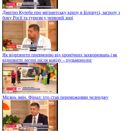
Дмитро Кулеба про мігрантську кризу в Білорусі, загрозу з
боку Росії та туризм у червонй зоні
Як відрізнити пневмонію від хронічних захворювань і як
відновити легені після ковіду – пульмонолог
Місяць змін. Фінал: хто став переможцями челенджу