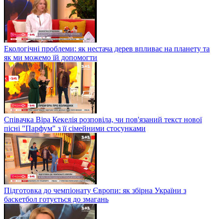
Екологічні проблеми: як нестача дерев впливає на планету та
як ми можемо їй допомогти
Співачка Віра Кекелія розповіла, чи пов'язаний текст нової
пісні "Парфум" з її сімейними стосунками
Підготовка до чемпіонату Європи: як збірна України з
баскетбол готується до змагань