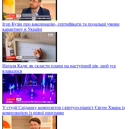
Ігор Кузін про вакцинацію, сертифікати та подальші умови
карантину в Україні
Наталя Кадя: як скласти плани на наступний рік, щоб усе
вдавалося
У студії Сніданку композитор і віртуоз-піаніст Євген Хмара із
композицією із нової програми