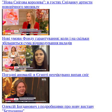
"Нова Снігова королева": в гостях Сніданку артисти
новорічного мюзиклу
Нові умови Фонду гарантування: коли і на скільки
збільшиться сума відшкодування вкладів
Погодні аномалії: в Єгипті неочікувано випав сніг
Олексій Богданович з подробицями про нову виставу
"Безталанна"