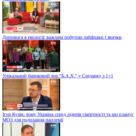
Допомога в екології: важливі побутові лайфхаки і звички
Унікальний бароковий хор "Б.А.Х." у Сніданку з 1+1
Ігор Кузін: чому Україна серед лідерів смертності та що планує
МОЗ для подолання пандемії