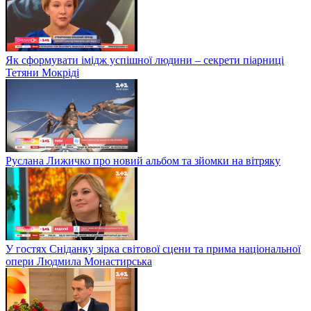
Як сформувати імідж успішної людини – секрети піарниці
Тетяни Мокріді
Руслана Лижичко про новий альбом та зйомки на вітряку
У гостях Сніданку зірка світової сцени та прима національної
опери Людмила Монастирська