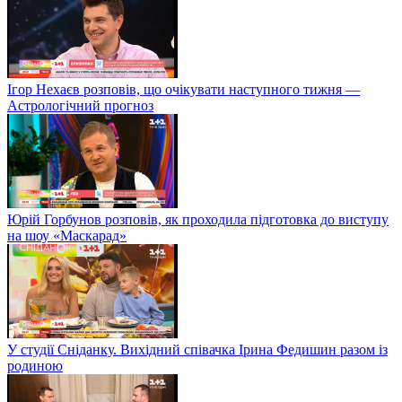
Ігор Нехаєв розповів, що очікувати наступного тижня —
Астрологічний прогноз
Юрій Горбунов розповів, як проходила підготовка до виступу
на шоу «Маскарад»
У студії Сніданку. Вихідний співачка Ірина Федишин разом із
родиною