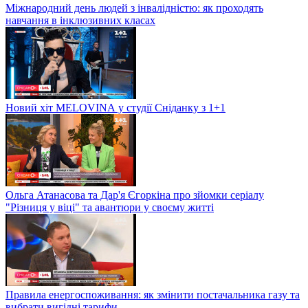
Міжнародний день людей з інвалідністю: як проходять
навчання в інклюзивних класах
Новий хіт MELOVINА у студії Сніданку з 1+1
Ольга Атанасова та Дар'я Єгоркіна про зйомки серіалу
"Різниця у віці" та авантюри у своєму житті
Правила енергоспоживання: як змінити постачальника газу та
вибрати вигідні тарифи