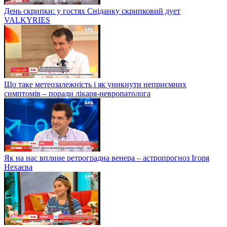
День скрипки: у гостях Сніданку скрипковий дует
VALKYRIES
Що таке метеозалежність і як уникнути неприємних
симптомів – поради лікаря-невропатолога
Як на нас вплине ретроградна венера – астропрогноз Ігоря
Нехаєва