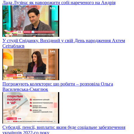
Лада Лузіна: як наворожити собі нареченого на Андрія
У студії Сніданку. Вихідний у свій День народження Ахтем
Сеітаблаєв
Погрожують колектори: що робити – розповіла Ольга
Василевська-Смаглюк
Субсидії, пенсії, виплати: яким буде соціальне забезпечення
українців 2022-го року