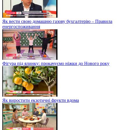
Як вести свою домашню газову бухгалтерію – Правила
енергоспоживання
Фігура під ялинку: прокачуємо ніжки до Нового року
Як виростити екзотичні фрукти вдома