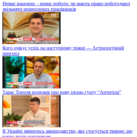
Немає вакцини – немає роботи: чи мають право роботодавці
звільняти нещеплених працівників
Кого очікує успіх на наступному тижні — Астрологічний
прогноз
Тарас Тополя розповів про нову пісню гурту “Антитіла”
В Україні змінилось законодавство, яке стосується тварин: що
варто знати власникам