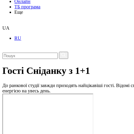
Онлайн
ТБ програма
Еще
UA
RU
Гості Сніданку з 1+1
До ранкової студії завжди приходять найцікавіші гості. Відомі
енергією на увесь день.