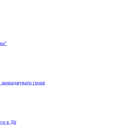
на"
и заощаджувати гроші
ги в Дії