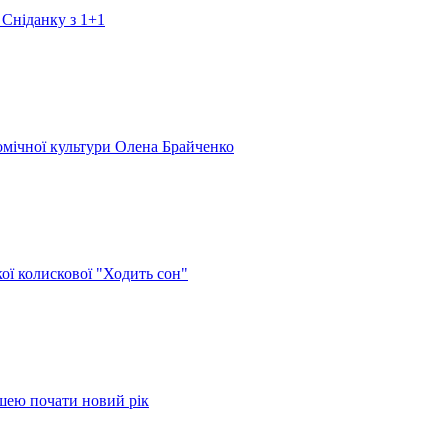
 Сніданку з 1+1
номічної культури Олена Брайченко
кої колискової "Ходить сон"
ушею почати новий рік