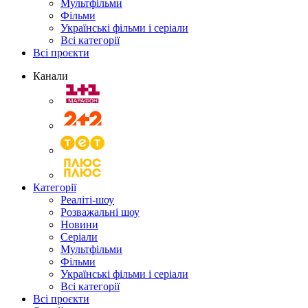
Мультфільми
Фільми
Українські фільми і серіали
Всі категорії
Всі проєкти
Канали
Категорії
Реаліті-шоу
Розважальні шоу
Новини
Серіали
Мультфільми
Фільми
Українські фільми і серіали
Всі категорії
Всі проєкти