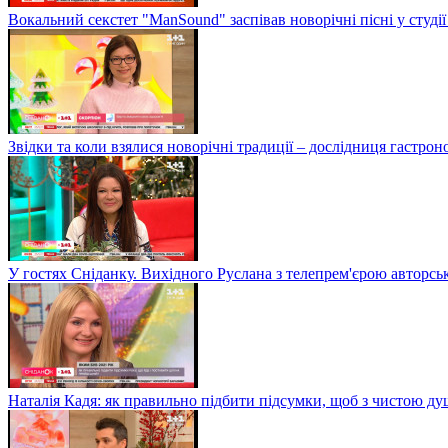
Вокальний секстет "ManSound" заспівав новорічні пісні у студії
Звідки та коли взялися новорічні традиції – дослідниця гастро
У гостях Сніданку. Вихідного Руслана з телепрем'єрою авторсь
Наталія Кадя: як правильно підбити підсумки, щоб з чистою д