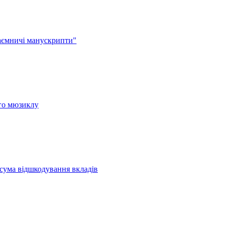
аємничі манускрипти"
ого мюзиклу
 сума відшкодування вкладів