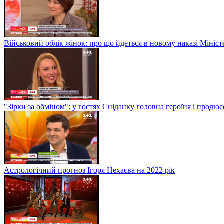
Військовий облік жінок: про що йдеться в новому наказі Мініс
"Зірки за обміном": у гостях Сніданку головна героїня і прод
Астрологічний прогноз Ігоря Нехаєва на 2022 рік