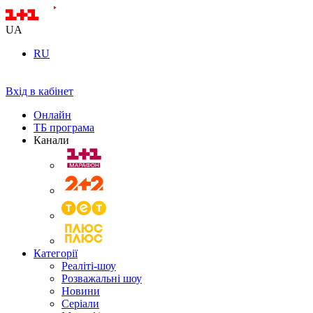
UA
RU
Вхід в кабінет
Онлайн
ТБ програма
Канали
Категорії
Реаліті-шоу
Розважальні шоу
Новини
Серіали