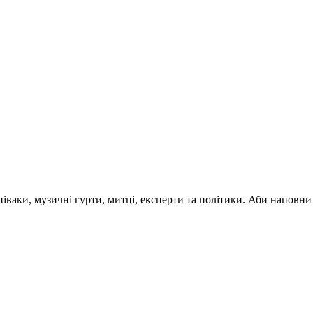
 співаки, музичні гурти, митці, експерти та політики. Аби напо