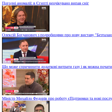
Погодні аномалії: в Єгипті неочікувано випав сніг
Олексій Богданович з подробицями про нову виставу "Безталан
Що може спричинити додаткові витрати газу і як можна почат
Міністр Михайло Федорів про роботу єПідтримки та нові послу