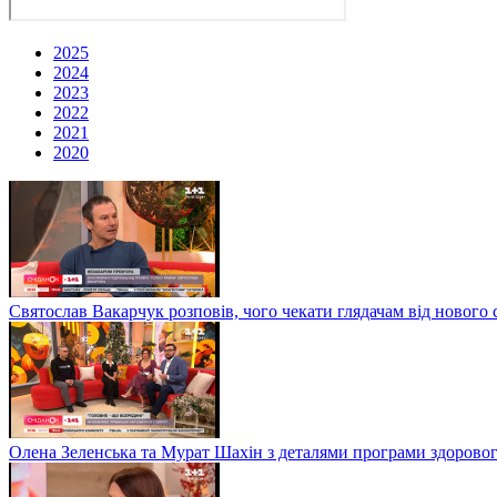
2025
2024
2023
2022
2021
2020
Святослав Вакарчук розповів, чого чекати глядачам від нового 
Олена Зеленська та Мурат Шахін з деталями програми здоровог