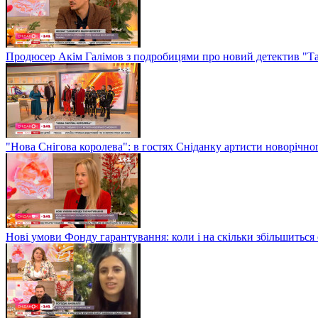
Продюсер Акім Галімов з подробицями про новий детектив "Т
"Нова Снігова королева": в гостях Сніданку артисти новорічн
Нові умови Фонду гарантування: коли і на скільки збільшиться