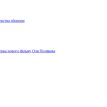
терства оборони
юсерка нового фільму Оля Полякова